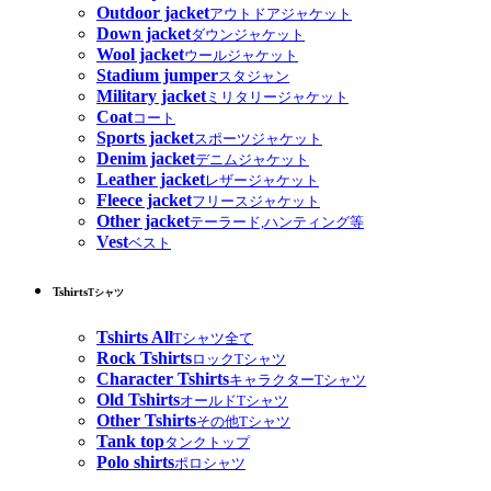
Outdoor jacket
アウトドアジャケット
Down jacket
ダウンジャケット
Wool jacket
ウールジャケット
Stadium jumper
スタジャン
Military jacket
ミリタリージャケット
Coat
コート
Sports jacket
スポーツジャケット
Denim jacket
デニムジャケット
Leather jacket
レザージャケット
Fleece jacket
フリースジャケット
Other jacket
テーラード,ハンティング等
Vest
ベスト
Tshirts
Tシャツ
Tshirts All
Tシャツ全て
Rock Tshirts
ロックTシャツ
Character Tshirts
キャラクターTシャツ
Old Tshirts
オールドTシャツ
Other Tshirts
その他Tシャツ
Tank top
タンクトップ
Polo shirts
ポロシャツ