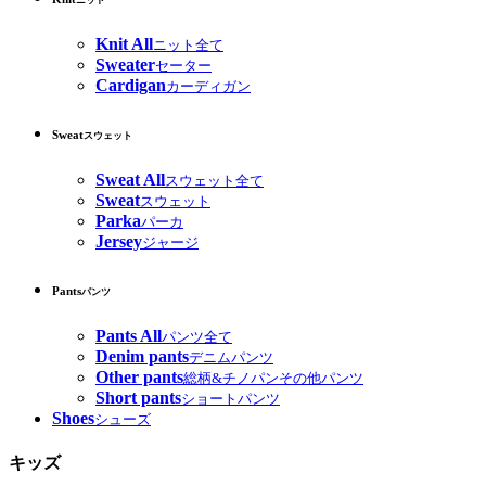
ニット
Knit All
ニット全て
Sweater
セーター
Cardigan
カーディガン
Sweat
スウェット
Sweat All
スウェット全て
Sweat
スウェット
Parka
パーカ
Jersey
ジャージ
Pants
パンツ
Pants All
パンツ全て
Denim pants
デニムパンツ
Other pants
総柄&チノパンその他パンツ
Short pants
ショートパンツ
Shoes
シューズ
キッズ