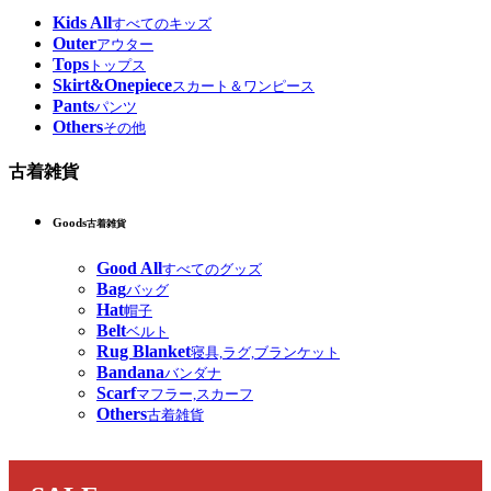
Kids All
すべてのキッズ
Outer
アウター
Tops
トップス
Skirt&Onepiece
スカート＆ワンピース
Pants
パンツ
Others
その他
古着雑貨
Goods
古着雑貨
Good All
すべてのグッズ
Bag
バッグ
Hat
帽子
Belt
ベルト
Rug Blanket
寝具,ラグ,ブランケット
Bandana
バンダナ
Scarf
マフラー,スカーフ
Others
古着雑貨