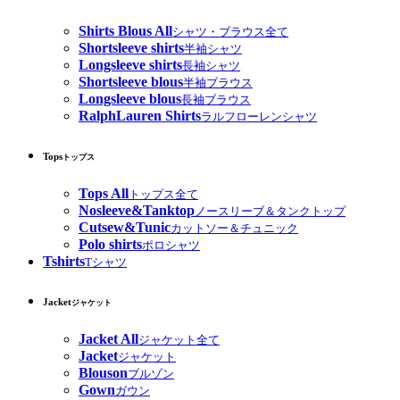
Shirts Blous All
シャツ・ブラウス全て
Shortsleeve shirts
半袖シャツ
Longsleeve shirts
長袖シャツ
Shortsleeve blous
半袖ブラウス
Longsleeve blous
長袖ブラウス
RalphLauren Shirts
ラルフローレンシャツ
Tops
トップス
Tops All
トップス全て
Nosleeve&Tanktop
ノースリーブ＆タンクトップ
Cutsew&Tunic
カットソー＆チュニック
Polo shirts
ポロシャツ
Tshirts
Tシャツ
Jacket
ジャケット
Jacket All
ジャケット全て
Jacket
ジャケット
Blouson
ブルゾン
Gown
ガウン