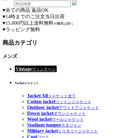
♥
全ての商品 返品OK
♥
14時までのご注文当日出荷
♥
15,000円以上送料無料
※離島は除く
♥
ラッピング無料
商品カテゴリ
メンズ
Vintage
ヴィンテージ
Jacket
ジャケット
Jacket All
ジャケット全て
Cotton jacket
コットンジャケット
Outdoor jacket
アウトドアジャケット
Down jacket
ダウンジャケット
Wool jacket
ウールジャケット
Stadium jumper
スタジャン
Military jacket
ミリタリージャケット
Coat
コート