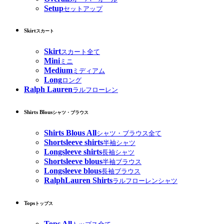
Setup
セットアップ
Skirt
スカート
Skirt
スカート全て
Mini
ミニ
Medium
ミディアム
Long
ロング
Ralph Lauren
ラルフローレン
Shirts Blous
シャツ・ブラウス
Shirts Blous All
シャツ・ブラウス全て
Shortsleeve shirts
半袖シャツ
Longsleeve shirts
長袖シャツ
Shortsleeve blous
半袖ブラウス
Longsleeve blous
長袖ブラウス
RalphLauren Shirts
ラルフローレンシャツ
Tops
トップス
Tops All