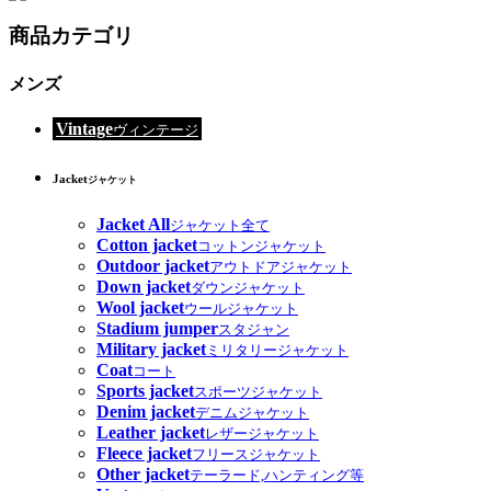
商品カテゴリ
メンズ
Vintage
ヴィンテージ
Jacket
ジャケット
Jacket All
ジャケット全て
Cotton jacket
コットンジャケット
Outdoor jacket
アウトドアジャケット
Down jacket
ダウンジャケット
Wool jacket
ウールジャケット
Stadium jumper
スタジャン
Military jacket
ミリタリージャケット
Coat
コート
Sports jacket
スポーツジャケット
Denim jacket
デニムジャケット
Leather jacket
レザージャケット
Fleece jacket
フリースジャケット
Other jacket
テーラード,ハンティング等