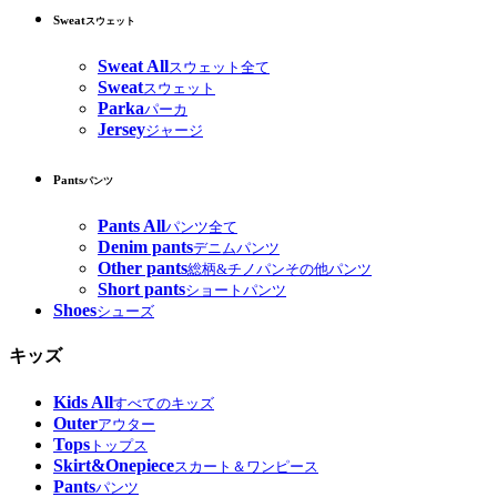
Sweat
スウェット
Sweat All
スウェット全て
Sweat
スウェット
Parka
パーカ
Jersey
ジャージ
Pants
パンツ
Pants All
パンツ全て
Denim pants
デニムパンツ
Other pants
総柄&チノパンその他パンツ
Short pants
ショートパンツ
Shoes
シューズ
キッズ
Kids All
すべてのキッズ
Outer
アウター
Tops
トップス
Skirt&Onepiece
スカート＆ワンピース
Pants
パンツ