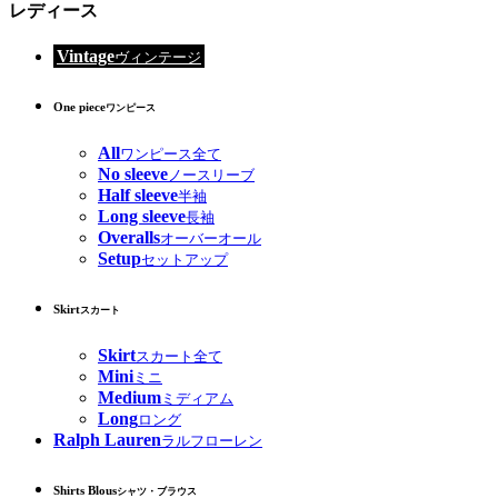
レディース
Vintage
ヴィンテージ
One piece
ワンピース
All
ワンピース全て
No sleeve
ノースリーブ
Half sleeve
半袖
Long sleeve
長袖
Overalls
オーバーオール
Setup
セットアップ
Skirt
スカート
Skirt
スカート全て
Mini
ミニ
Medium
ミディアム
Long
ロング
Ralph Lauren
ラルフローレン
Shirts Blous
シャツ・ブラウス