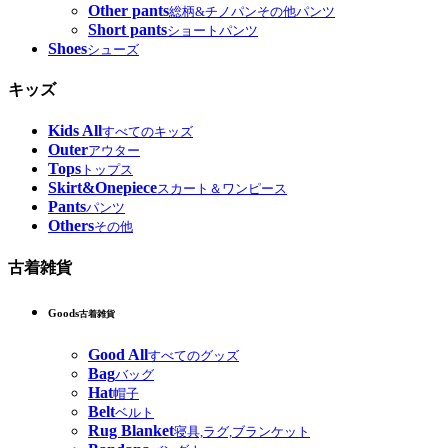
Other pants
総柄&チノパンその他パンツ
Short pants
ショートパンツ
Shoes
シューズ
キッズ
Kids All
すべてのキッズ
Outer
アウター
Tops
トップス
Skirt&Onepiece
スカート＆ワンピース
Pants
パンツ
Others
その他
古着雑貨
Goods
古着雑貨
Good All
すべてのグッズ
Bag
バッグ
Hat
帽子
Belt
ベルト
Rug Blanket
寝具,ラグ,ブランケット