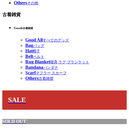
Others
その他
古着雑貨
Goods
古着雑貨
Good All
すべてのグッズ
Bag
バッグ
Hat
帽子
Belt
ベルト
Rug Blanket
寝具,ラグ,ブランケット
Bandana
バンダナ
Scarf
マフラー,スカーフ
Others
古着雑貨
SALE
SOLD OUT