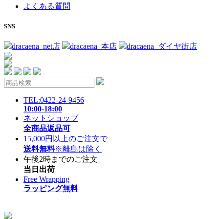
よくある質問
SNS
dracaena_net店
dracaena_本店
dracaena_ダイヤ街店
TEL:0422-24-9456
10:00-18:00
ネットショップ
全商品返品可
15,000円以上のご注文で
送料無料
※離島は除く
午後2時までのご注文
当日出荷
Free Wrapping
ラッピング無料