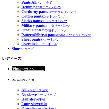
Pants All
パンツ全て
Denim pants
デニムパンツ
Corduroy pants
コーデュロイパンツ
Cotton pants
コットンパンツ
Slacks pants
スラックスパンツ
Military pants
ミリタリーパンツ
Other Pants
その他ポリパンツ
Pattern&Sweat pants
総柄&スウェットパンツ
Short pants
ショートパンツ
Overalls
オーバーオール
Shoes
シューズ
レディース
Vintage
ヴィンテージ
One piece
ワンピース
All
ワンピース全て
No sleeve
ノースリーブ
Half sleeve
半袖
Long sleeve
長袖
Overalls
オーバーオール