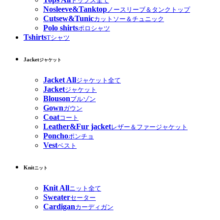
トップス全て
Nosleeve&Tanktop
ノースリーブ＆タンクトップ
Cutsew&Tunic
カットソー＆チュニック
Polo shirts
ポロシャツ
Tshirts
Tシャツ
Jacket
ジャケット
Jacket All
ジャケット全て
Jacket
ジャケット
Blouson
ブルゾン
Gown
ガウン
Coat
コート
Leather&Fur jacket
レザー＆ファージャケット
Poncho
ポンチョ
Vest
ベスト
Knit
ニット
Knit All
ニット全て
Sweater
セーター
Cardigan
カーディガン