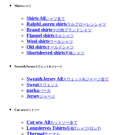
Shirts
シャツ
Shirts All
シャツ全て
RalphLauren shirts
ラルフローレンシャツ
Brand shirte
その他ブランドシャツ
Flannel shirts
ネルシャツ
Wool shirts
ウールシャツ
Old shirts
オールドシャツ
Shortsleeved shirts
半袖シャツ
Sweat&Jersey
スウェット&ジャージ
Sweat&Jersey All
スウェット&ジャージ全て
Sweat
スウェット
parka
パーカ
Jersey
ジャージ
Cut sew
カットソー
Cut sew All
カットソー全て
Longsleeves Tshirts
長袖Tシャツ(ロンT)
Thermal
サーマル