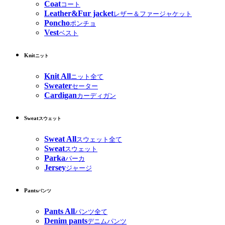
Coat
コート
Leather&Fur jacket
レザー＆ファージャケット
Poncho
ポンチョ
Vest
ベスト
Knit
ニット
Knit All
ニット全て
Sweater
セーター
Cardigan
カーディガン
Sweat
スウェット
Sweat All
スウェット全て
Sweat
スウェット
Parka
パーカ
Jersey
ジャージ
Pants
パンツ
Pants All
パンツ全て
Denim pants
デニムパンツ