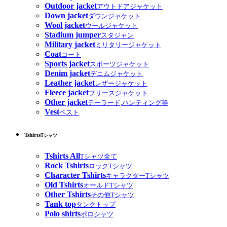
Outdoor jacket
アウトドアジャケット
Down jacket
ダウンジャケット
Wool jacket
ウールジャケット
Stadium jumper
スタジャン
Military jacket
ミリタリージャケット
Coat
コート
Sports jacket
スポーツジャケット
Denim jacket
デニムジャケット
Leather jacket
レザージャケット
Fleece jacket
フリースジャケット
Other jacket
テーラード,ハンティング等
Vest
ベスト
Tshirts
Tシャツ
Tshirts All
Tシャツ全て
Rock Tshirts
ロックTシャツ
Character Tshirts
キャラクターTシャツ
Old Tshirts
オールドTシャツ
Other Tshirts
その他Tシャツ
Tank top
タンクトップ
Polo shirts
ポロシャツ