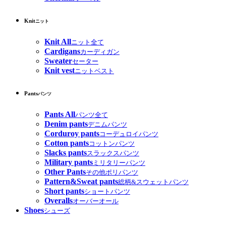
Knit
ニット
Knit All
ニット全て
Cardigans
カーディガン
Sweater
セーター
Knit vest
ニットベスト
Pants
パンツ
Pants All
パンツ全て
Denim pants
デニムパンツ
Corduroy pants
コーデュロイパンツ
Cotton pants
コットンパンツ
Slacks pants
スラックスパンツ
Military pants
ミリタリーパンツ
Other Pants
その他ポリパンツ
Pattern&Sweat pants
総柄&スウェットパンツ
Short pants
ショートパンツ
Overalls
オーバーオール
Shoes
シューズ