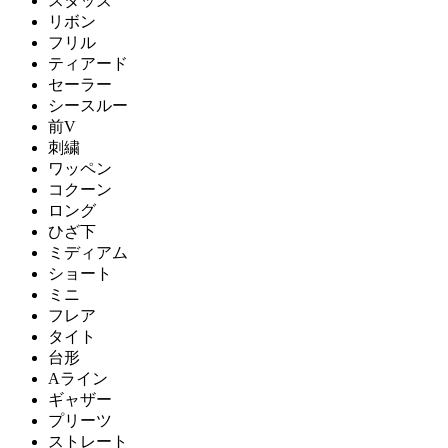
スタッズ
リボン
フリル
ティアード
セーラー
シースルー
前V
刺繍
ワッペン
コクーン
ロング
ひざ下
ミディアム
ショート
ミニ
フレア
タイト
台形
Aライン
ギャザー
プリーツ
ストレート