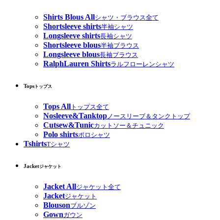
Shirts Blous All
シャツ・ブラウス全て
Shortsleeve shirts
半袖シャツ
Longsleeve shirts
長袖シャツ
Shortsleeve blous
半袖ブラウス
Longsleeve blous
長袖ブラウス
RalphLauren Shirts
ラルフローレンシャツ
Tops
トップス
Tops All
トップス全て
Nosleeve&Tanktop
ノースリーブ＆タンクトップ
Cutsew&Tunic
カットソー＆チュニック
Polo shirts
ポロシャツ
Tshirts
Tシャツ
Jacket
ジャケット
Jacket All
ジャケット全て
Jacket
ジャケット
Blouson
ブルゾン
Gown
ガウン