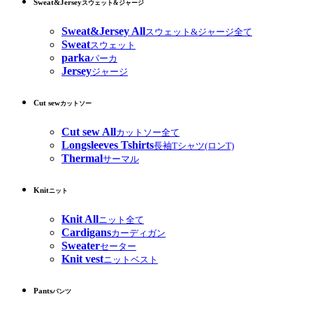
Sweat&Jersey
スウェット&ジャージ
Sweat&Jersey All
スウェット&ジャージ全て
Sweat
スウェット
parka
パーカ
Jersey
ジャージ
Cut sew
カットソー
Cut sew All
カットソー全て
Longsleeves Tshirts
長袖Tシャツ(ロンT)
Thermal
サーマル
Knit
ニット
Knit All
ニット全て
Cardigans
カーディガン
Sweater
セーター
Knit vest
ニットベスト
Pants
パンツ