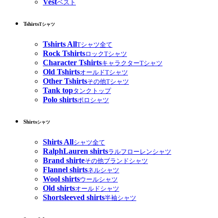
Vest
ベスト
Tshirts
Tシャツ
Tshirts All
Tシャツ全て
Rock Tshirts
ロックTシャツ
Character Tshirts
キャラクターTシャツ
Old Tshirts
オールドTシャツ
Other Tshirts
その他Tシャツ
Tank top
タンクトップ
Polo shirts
ポロシャツ
Shirts
シャツ
Shirts All
シャツ全て
RalphLauren shirts
ラルフローレンシャツ
Brand shirte
その他ブランドシャツ
Flannel shirts
ネルシャツ
Wool shirts
ウールシャツ
Old shirts
オールドシャツ
Shortsleeved shirts
半袖シャツ