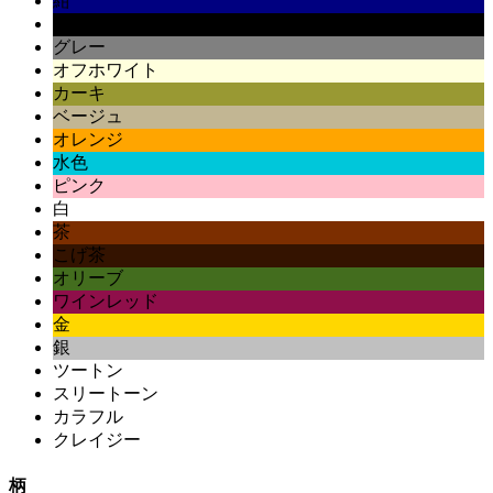
紺
黒
グレー
オフホワイト
カーキ
ベージュ
オレンジ
水色
ピンク
白
茶
こげ茶
オリーブ
ワインレッド
金
銀
ツートン
スリートーン
カラフル
クレイジー
柄