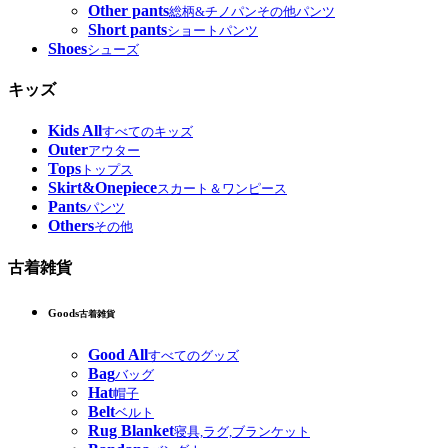
Other pants
総柄&チノパンその他パンツ
Short pants
ショートパンツ
Shoes
シューズ
キッズ
Kids All
すべてのキッズ
Outer
アウター
Tops
トップス
Skirt&Onepiece
スカート＆ワンピース
Pants
パンツ
Others
その他
古着雑貨
Goods
古着雑貨
Good All
すべてのグッズ
Bag
バッグ
Hat
帽子
Belt
ベルト
Rug Blanket
寝具,ラグ,ブランケット