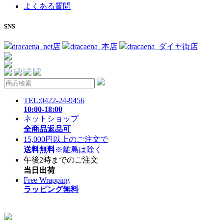
よくある質問
SNS
dracaena_net店
dracaena_本店
dracaena_ダイヤ街店
TEL:0422-24-9456
10:00-18:00
ネットショップ
全商品返品可
15,000円以上のご注文で
送料無料
※離島は除く
午後2時までのご注文
当日出荷
Free Wrapping
ラッピング無料