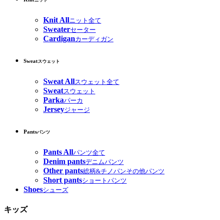
ニット
Knit All
ニット全て
Sweater
セーター
Cardigan
カーディガン
Sweat
スウェット
Sweat All
スウェット全て
Sweat
スウェット
Parka
パーカ
Jersey
ジャージ
Pants
パンツ
Pants All
パンツ全て
Denim pants
デニムパンツ
Other pants
総柄&チノパンその他パンツ
Short pants
ショートパンツ
Shoes
シューズ
キッズ