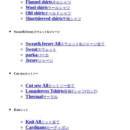
Flannel shirts
ネルシャツ
Wool shirts
ウールシャツ
Old shirts
オールドシャツ
Shortsleeved shirts
半袖シャツ
Sweat&Jersey
スウェット&ジャージ
Sweat&Jersey All
スウェット&ジャージ全て
Sweat
スウェット
parka
パーカ
Jersey
ジャージ
Cut sew
カットソー
Cut sew All
カットソー全て
Longsleeves Tshirts
長袖Tシャツ(ロンT)
Thermal
サーマル
Knit
ニット
Knit All
ニット全て
Cardigans
カーディガン