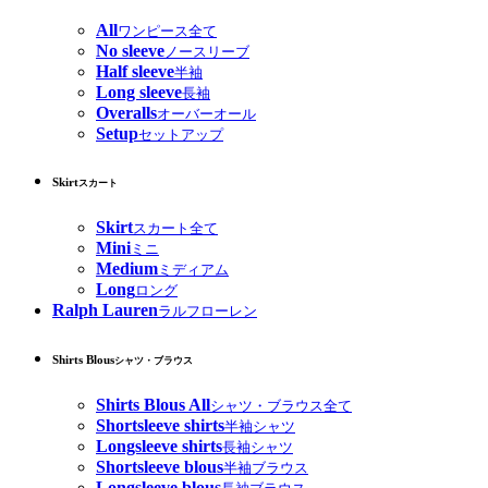
All
ワンピース全て
No sleeve
ノースリーブ
Half sleeve
半袖
Long sleeve
長袖
Overalls
オーバーオール
Setup
セットアップ
Skirt
スカート
Skirt
スカート全て
Mini
ミニ
Medium
ミディアム
Long
ロング
Ralph Lauren
ラルフローレン
Shirts Blous
シャツ・ブラウス
Shirts Blous All
シャツ・ブラウス全て
Shortsleeve shirts
半袖シャツ
Longsleeve shirts
長袖シャツ
Shortsleeve blous
半袖ブラウス
Longsleeve blous