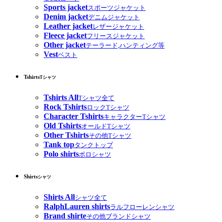
Sports jacket
スポーツジャケット
Denim jacket
デニムジャケット
Leather jacket
レザージャケット
Fleece jacket
フリースジャケット
Other jacket
テーラード,ハンティング等
Vest
ベスト
Tshirts
Tシャツ
Tshirts All
Tシャツ全て
Rock Tshirts
ロックTシャツ
Character Tshirts
キャラクターTシャツ
Old Tshirts
オールドTシャツ
Other Tshirts
その他Tシャツ
Tank top
タンクトップ
Polo shirts
ポロシャツ
Shirts
シャツ
Shirts All
シャツ全て
RalphLauren shirts
ラルフローレンシャツ
Brand shirte
その他ブランドシャツ