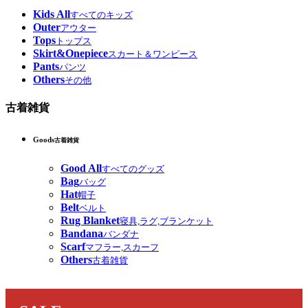
Kids All
すべてのキッズ
Outer
アウター
Tops
トップス
Skirt&Onepiece
スカート＆ワンピース
Pants
パンツ
Others
その他
古着雑貨
Goods
古着雑貨
Good All
すべてのグッズ
Bag
バッグ
Hat
帽子
Belt
ベルト
Rug Blanket
寝具,ラグ,ブランケット
Bandana
バンダナ
Scarf
マフラー,スカーフ
Others
古着雑貨