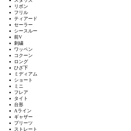
スタッズ
リボン
フリル
ティアード
セーラー
シースルー
前V
刺繍
ワッペン
コクーン
ロング
ひざ下
ミディアム
ショート
ミニ
フレア
タイト
台形
Aライン
ギャザー
プリーツ
ストレート