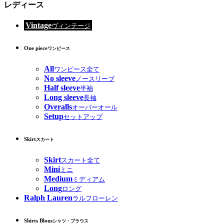
レディース
Vintage
ヴィンテージ
One piece
ワンピース
All
ワンピース全て
No sleeve
ノースリーブ
Half sleeve
半袖
Long sleeve
長袖
Overalls
オーバーオール
Setup
セットアップ
Skirt
スカート
Skirt
スカート全て
Mini
ミニ
Medium
ミディアム
Long
ロング
Ralph Lauren
ラルフローレン
Shirts Blous
シャツ・ブラウス