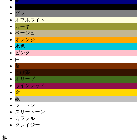
紺
黒
グレー
オフホワイト
カーキ
ベージュ
オレンジ
水色
ピンク
白
茶
こげ茶
オリーブ
ワインレッド
金
銀
ツートン
スリートーン
カラフル
クレイジー
柄