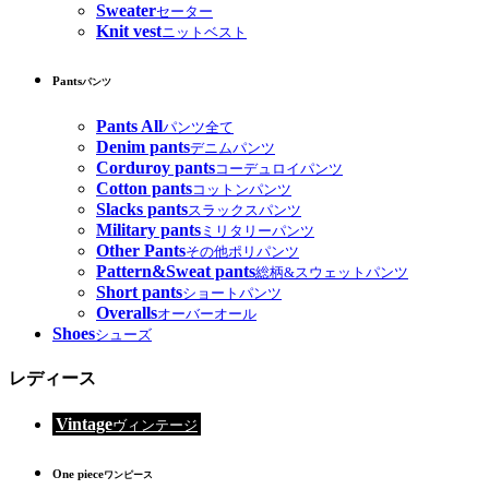
Sweater
セーター
Knit vest
ニットベスト
Pants
パンツ
Pants All
パンツ全て
Denim pants
デニムパンツ
Corduroy pants
コーデュロイパンツ
Cotton pants
コットンパンツ
Slacks pants
スラックスパンツ
Military pants
ミリタリーパンツ
Other Pants
その他ポリパンツ
Pattern&Sweat pants
総柄&スウェットパンツ
Short pants
ショートパンツ
Overalls
オーバーオール
Shoes
シューズ
レディース
Vintage
ヴィンテージ
One piece
ワンピース