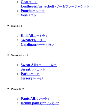
Coat
コート
Leather&Fur jacket
レザー＆ファージャケット
Poncho
ポンチョ
Vest
ベスト
Knit
ニット
Knit All
ニット全て
Sweater
セーター
Cardigan
カーディガン
Sweat
スウェット
Sweat All
スウェット全て
Sweat
スウェット
Parka
パーカ
Jersey
ジャージ
Pants
パンツ
Pants All
パンツ全て
Denim pants
デニムパンツ