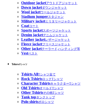
Outdoor jacket
アウトドアジャケット
Down jacket
ダウンジャケット
Wool jacket
ウールジャケット
Stadium jumper
スタジャン
Military jacket
ミリタリージャケット
Coat
コート
Sports jacket
スポーツジャケット
Denim jacket
デニムジャケット
Leather jacket
レザージャケット
Fleece jacket
フリースジャケット
Other jacket
テーラード,ハンティング等
Vest
ベスト
Tshirts
Tシャツ
Tshirts All
Tシャツ全て
Rock Tshirts
ロックTシャツ
Character Tshirts
キャラクターTシャツ
Old Tshirts
オールドTシャツ
Other Tshirts
その他Tシャツ
Tank top
タンクトップ
Polo shirts
ポロシャツ