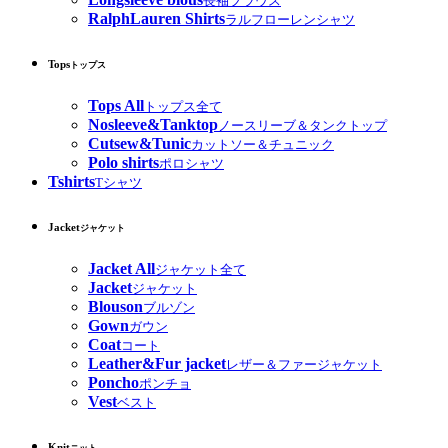
長袖ブラウス
RalphLauren Shirts
ラルフローレンシャツ
Tops
トップス
Tops All
トップス全て
Nosleeve&Tanktop
ノースリーブ＆タンクトップ
Cutsew&Tunic
カットソー＆チュニック
Polo shirts
ポロシャツ
Tshirts
Tシャツ
Jacket
ジャケット
Jacket All
ジャケット全て
Jacket
ジャケット
Blouson
ブルゾン
Gown
ガウン
Coat
コート
Leather&Fur jacket
レザー＆ファージャケット
Poncho
ポンチョ
Vest
ベスト
Knit