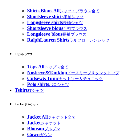
Shirts Blous All
シャツ・ブラウス全て
Shortsleeve shirts
半袖シャツ
Longsleeve shirts
長袖シャツ
Shortsleeve blous
半袖ブラウス
Longsleeve blous
長袖ブラウス
RalphLauren Shirts
ラルフローレンシャツ
Tops
トップス
Tops All
トップス全て
Nosleeve&Tanktop
ノースリーブ＆タンクトップ
Cutsew&Tunic
カットソー＆チュニック
Polo shirts
ポロシャツ
Tshirts
Tシャツ
Jacket
ジャケット
Jacket All
ジャケット全て
Jacket
ジャケット
Blouson
ブルゾン
Gown
ガウン