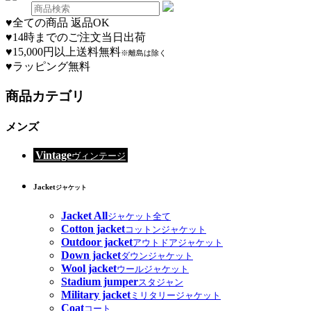
♥
全ての商品 返品OK
♥
14時までのご注文当日出荷
♥
15,000円以上送料無料
※離島は除く
♥
ラッピング無料
商品カテゴリ
メンズ
Vintage
ヴィンテージ
Jacket
ジャケット
Jacket All
ジャケット全て
Cotton jacket
コットンジャケット
Outdoor jacket
アウトドアジャケット
Down jacket
ダウンジャケット
Wool jacket
ウールジャケット
Stadium jumper
スタジャン
Military jacket
ミリタリージャケット
Coat
コート