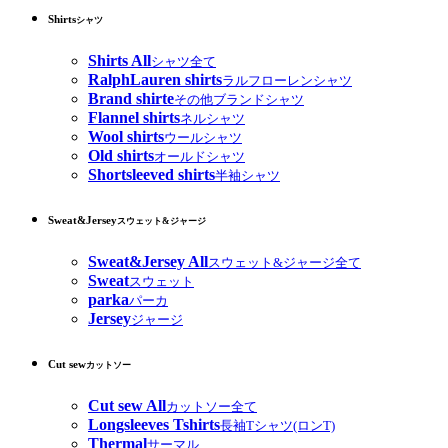
Shirts
シャツ
Shirts All
シャツ全て
RalphLauren shirts
ラルフローレンシャツ
Brand shirte
その他ブランドシャツ
Flannel shirts
ネルシャツ
Wool shirts
ウールシャツ
Old shirts
オールドシャツ
Shortsleeved shirts
半袖シャツ
Sweat&Jersey
スウェット&ジャージ
Sweat&Jersey All
スウェット&ジャージ全て
Sweat
スウェット
parka
パーカ
Jersey
ジャージ
Cut sew
カットソー
Cut sew All
カットソー全て
Longsleeves Tshirts
長袖Tシャツ(ロンT)
Thermal
サーマル