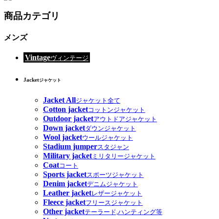
商品カテゴリ
メンズ
Vintage
ヴィンテージ
Jacket
ジャケット
Jacket All
ジャケット全て
Cotton jacket
コットンジャケット
Outdoor jacket
アウトドアジャケット
Down jacket
ダウンジャケット
Wool jacket
ウールジャケット
Stadium jumper
スタジャン
Military jacket
ミリタリージャケット
Coat
コート
Sports jacket
スポーツジャケット
Denim jacket
デニムジャケット
Leather jacket
レザージャケット
Fleece jacket
フリースジャケット
Other jacket
テーラード,ハンティング等