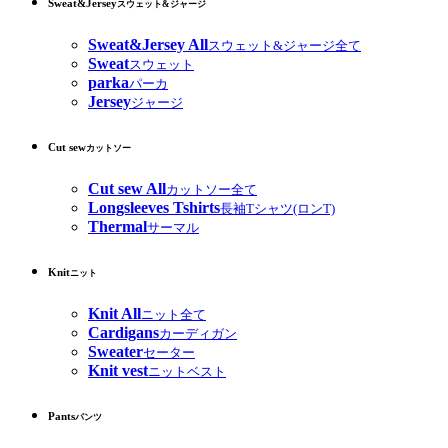
Sweat&Jersey
スウェット&ジャージ
Sweat&Jersey All
スウェット&ジャージ全て
Sweat
スウェット
parka
パーカ
Jersey
ジャージ
Cut sew
カットソー
Cut sew All
カットソー全て
Longsleeves Tshirts
長袖Tシャツ(ロンT)
Thermal
サーマル
Knit
ニット
Knit All
ニット全て
Cardigans
カーディガン
Sweater
セーター
Knit vest
ニットベスト
Pants
パンツ