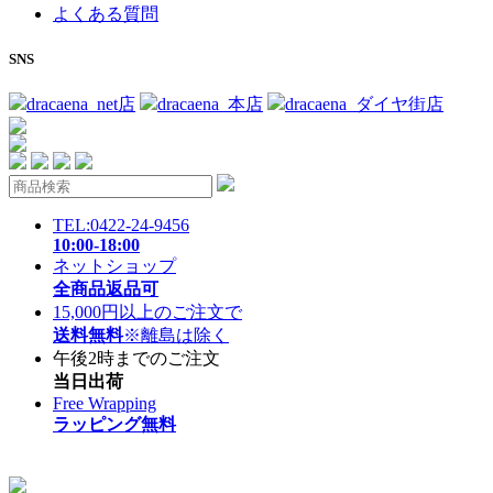
よくある質問
SNS
dracaena_net店
dracaena_本店
dracaena_ダイヤ街店
TEL:0422-24-9456
10:00-18:00
ネットショップ
全商品返品可
15,000円以上のご注文で
送料無料
※離島は除く
午後2時までのご注文
当日出荷
Free Wrapping
ラッピング無料