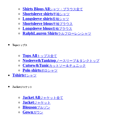
Shirts Blous All
シャツ・ブラウス全て
Shortsleeve shirts
半袖シャツ
Longsleeve shirts
長袖シャツ
Shortsleeve blous
半袖ブラウス
Longsleeve blous
長袖ブラウス
RalphLauren Shirts
ラルフローレンシャツ
Tops
トップス
Tops All
トップス全て
Nosleeve&Tanktop
ノースリーブ＆タンクトップ
Cutsew&Tunic
カットソー＆チュニック
Polo shirts
ポロシャツ
Tshirts
Tシャツ
Jacket
ジャケット
Jacket All
ジャケット全て
Jacket
ジャケット
Blouson
ブルゾン
Gown
ガウン