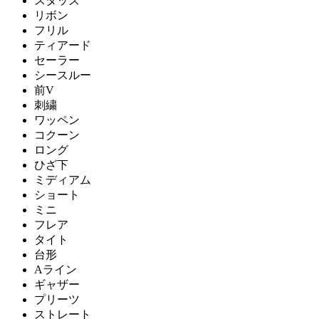
スタッズ
リボン
フリル
ティアード
セーラー
シースルー
前V
刺繍
ワッペン
コクーン
ロング
ひざ下
ミディアム
ショート
ミニ
フレア
タイト
台形
Aライン
ギャザー
プリーツ
ストレート