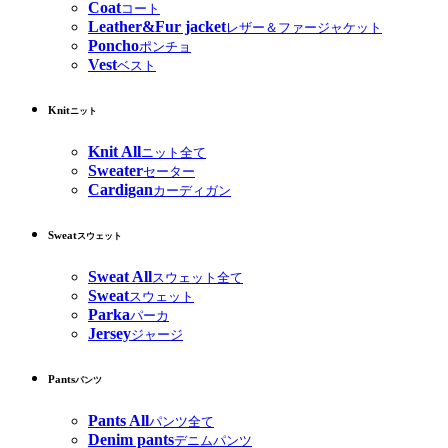
Coat
コート
Leather&Fur jacket
レザー＆ファージャケット
Poncho
ポンチョ
Vest
ベスト
Knit
ニット
Knit All
ニット全て
Sweater
セーター
Cardigan
カーディガン
Sweat
スウェット
Sweat All
スウェット全て
Sweat
スウェット
Parka
パーカ
Jersey
ジャージ
Pants
パンツ
Pants All
パンツ全て
Denim pants
デニムパンツ