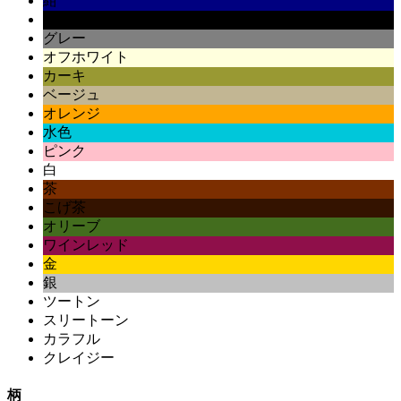
紺
黒
グレー
オフホワイト
カーキ
ベージュ
オレンジ
水色
ピンク
白
茶
こげ茶
オリーブ
ワインレッド
金
銀
ツートン
スリートーン
カラフル
クレイジー
柄