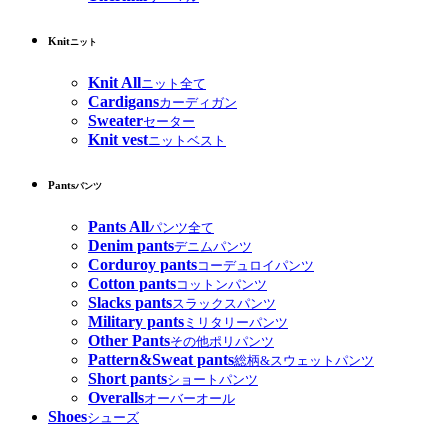
Knit
ニット
Knit All
ニット全て
Cardigans
カーディガン
Sweater
セーター
Knit vest
ニットベスト
Pants
パンツ
Pants All
パンツ全て
Denim pants
デニムパンツ
Corduroy pants
コーデュロイパンツ
Cotton pants
コットンパンツ
Slacks pants
スラックスパンツ
Military pants
ミリタリーパンツ
Other Pants
その他ポリパンツ
Pattern&Sweat pants
総柄&スウェットパンツ
Short pants
ショートパンツ
Overalls
オーバーオール
Shoes
シューズ