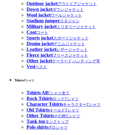
Outdoor jacket
アウトドアジャケット
Down jacket
ダウンジャケット
Wool jacket
ウールジャケット
Stadium jumper
スタジャン
Military jacket
ミリタリージャケット
Coat
コート
Sports jacket
スポーツジャケット
Denim jacket
デニムジャケット
Leather jacket
レザージャケット
Fleece jacket
フリースジャケット
Other jacket
テーラード,ハンティング等
Vest
ベスト
Tshirts
Tシャツ
Tshirts All
Tシャツ全て
Rock Tshirts
ロックTシャツ
Character Tshirts
キャラクターTシャツ
Old Tshirts
オールドTシャツ
Other Tshirts
その他Tシャツ
Tank top
タンクトップ
Polo shirts
ポロシャツ