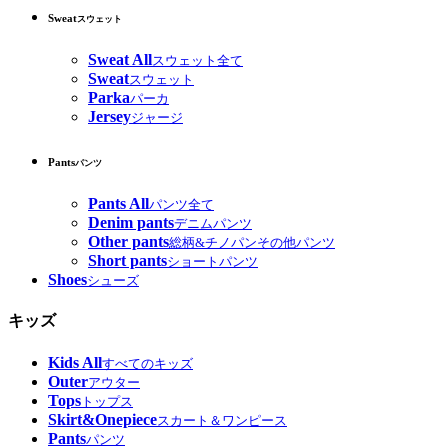
Sweat
スウェット
Sweat All
スウェット全て
Sweat
スウェット
Parka
パーカ
Jersey
ジャージ
Pants
パンツ
Pants All
パンツ全て
Denim pants
デニムパンツ
Other pants
総柄&チノパンその他パンツ
Short pants
ショートパンツ
Shoes
シューズ
キッズ
Kids All
すべてのキッズ
Outer
アウター
Tops
トップス
Skirt&Onepiece
スカート＆ワンピース
Pants
パンツ