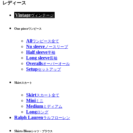
レディース
Vintage
ヴィンテージ
One piece
ワンピース
All
ワンピース全て
No sleeve
ノースリーブ
Half sleeve
半袖
Long sleeve
長袖
Overalls
オーバーオール
Setup
セットアップ
Skirt
スカート
Skirt
スカート全て
Mini
ミニ
Medium
ミディアム
Long
ロング
Ralph Lauren
ラルフローレン
Shirts Blous
シャツ・ブラウス