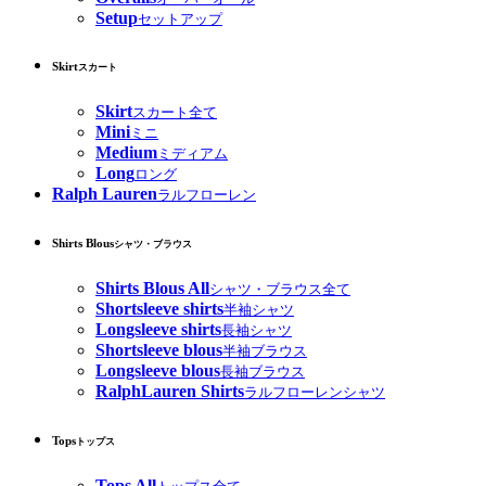
Setup
セットアップ
Skirt
スカート
Skirt
スカート全て
Mini
ミニ
Medium
ミディアム
Long
ロング
Ralph Lauren
ラルフローレン
Shirts Blous
シャツ・ブラウス
Shirts Blous All
シャツ・ブラウス全て
Shortsleeve shirts
半袖シャツ
Longsleeve shirts
長袖シャツ
Shortsleeve blous
半袖ブラウス
Longsleeve blous
長袖ブラウス
RalphLauren Shirts
ラルフローレンシャツ
Tops
トップス
Tops All