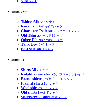
Vest
ベスト
Tshirts
Tシャツ
Tshirts All
Tシャツ全て
Rock Tshirts
ロックTシャツ
Character Tshirts
キャラクターTシャツ
Old Tshirts
オールドTシャツ
Other Tshirts
その他Tシャツ
Tank top
タンクトップ
Polo shirts
ポロシャツ
Shirts
シャツ
Shirts All
シャツ全て
RalphLauren shirts
ラルフローレンシャツ
Brand shirte
その他ブランドシャツ
Flannel shirts
ネルシャツ
Wool shirts
ウールシャツ
Old shirts
オールドシャツ
Shortsleeved shirts
半袖シャツ