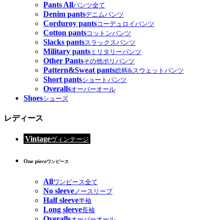
Pants All
パンツ全て
Denim pants
デニムパンツ
Corduroy pants
コーデュロイパンツ
Cotton pants
コットンパンツ
Slacks pants
スラックスパンツ
Military pants
ミリタリーパンツ
Other Pants
その他ポリパンツ
Pattern&Sweat pants
総柄&スウェットパンツ
Short pants
ショートパンツ
Overalls
オーバーオール
Shoes
シューズ
レディース
Vintage
ヴィンテージ
One piece
ワンピース
All
ワンピース全て
No sleeve
ノースリーブ
Half sleeve
半袖
Long sleeve
長袖
Overalls
オーバーオール