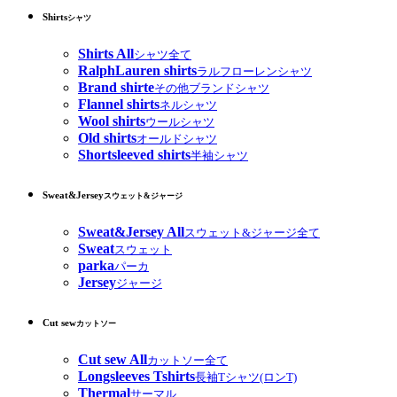
Shirts
シャツ
Shirts All
シャツ全て
RalphLauren shirts
ラルフローレンシャツ
Brand shirte
その他ブランドシャツ
Flannel shirts
ネルシャツ
Wool shirts
ウールシャツ
Old shirts
オールドシャツ
Shortsleeved shirts
半袖シャツ
Sweat&Jersey
スウェット&ジャージ
Sweat&Jersey All
スウェット&ジャージ全て
Sweat
スウェット
parka
パーカ
Jersey
ジャージ
Cut sew
カットソー
Cut sew All
カットソー全て
Longsleeves Tshirts
長袖Tシャツ(ロンT)
Thermal
サーマル