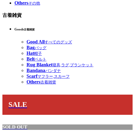
Others
その他
古着雑貨
Goods
古着雑貨
Good All
すべてのグッズ
Bag
バッグ
Hat
帽子
Belt
ベルト
Rug Blanket
寝具,ラグ,ブランケット
Bandana
バンダナ
Scarf
マフラー,スカーフ
Others
古着雑貨
SALE
SOLD OUT