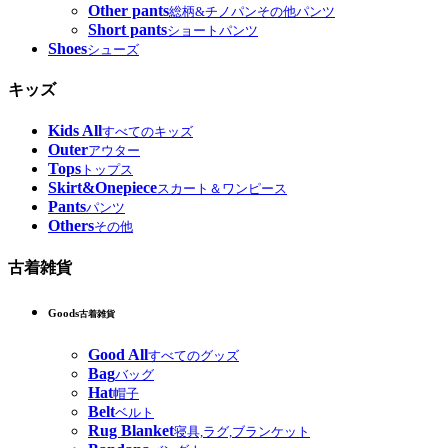
Other pants
総柄&チノパンその他パンツ
Short pants
ショートパンツ
Shoes
シューズ
キッズ
Kids All
すべてのキッズ
Outer
アウター
Tops
トップス
Skirt&Onepiece
スカート＆ワンピース
Pants
パンツ
Others
その他
古着雑貨
Goods
古着雑貨
Good All
すべてのグッズ
Bag
バッグ
Hat
帽子
Belt
ベルト
Rug Blanket
寝具,ラグ,ブランケット