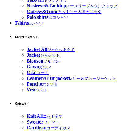
トップス全て
Nosleeve&Tanktop
ノースリーブ＆タンクトップ
Cutsew&Tunic
カットソー＆チュニック
Polo shirts
ポロシャツ
Tshirts
Tシャツ
Jacket
ジャケット
Jacket All
ジャケット全て
Jacket
ジャケット
Blouson
ブルゾン
Gown
ガウン
Coat
コート
Leather&Fur jacket
レザー＆ファージャケット
Poncho
ポンチョ
Vest
ベスト
Knit
ニット
Knit All
ニット全て
Sweater
セーター
Cardigan
カーディガン