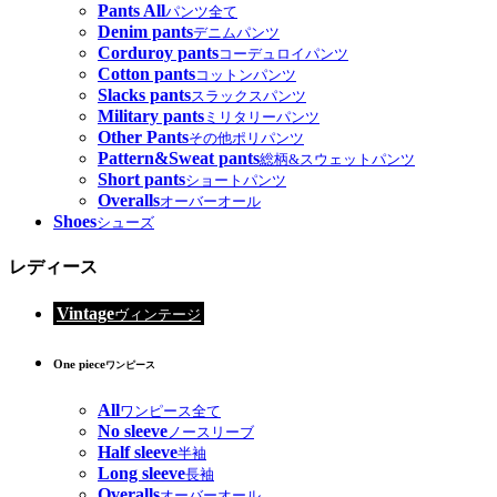
Pants All
パンツ全て
Denim pants
デニムパンツ
Corduroy pants
コーデュロイパンツ
Cotton pants
コットンパンツ
Slacks pants
スラックスパンツ
Military pants
ミリタリーパンツ
Other Pants
その他ポリパンツ
Pattern&Sweat pants
総柄&スウェットパンツ
Short pants
ショートパンツ
Overalls
オーバーオール
Shoes
シューズ
レディース
Vintage
ヴィンテージ
One piece
ワンピース
All
ワンピース全て
No sleeve
ノースリーブ
Half sleeve
半袖
Long sleeve
長袖
Overalls
オーバーオール