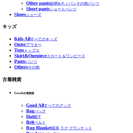
Other pants
総柄&チノパンその他パンツ
Short pants
ショートパンツ
Shoes
シューズ
キッズ
Kids All
すべてのキッズ
Outer
アウター
Tops
トップス
Skirt&Onepiece
スカート＆ワンピース
Pants
パンツ
Others
その他
古着雑貨
Goods
古着雑貨
Good All
すべてのグッズ
Bag
バッグ
Hat
帽子
Belt
ベルト
Rug Blanket
寝具,ラグ,ブランケット