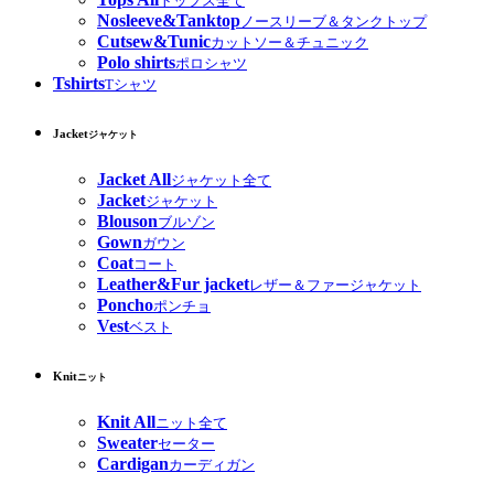
トップス全て
Nosleeve&Tanktop
ノースリーブ＆タンクトップ
Cutsew&Tunic
カットソー＆チュニック
Polo shirts
ポロシャツ
Tshirts
Tシャツ
Jacket
ジャケット
Jacket All
ジャケット全て
Jacket
ジャケット
Blouson
ブルゾン
Gown
ガウン
Coat
コート
Leather&Fur jacket
レザー＆ファージャケット
Poncho
ポンチョ
Vest
ベスト
Knit
ニット
Knit All
ニット全て
Sweater
セーター
Cardigan
カーディガン