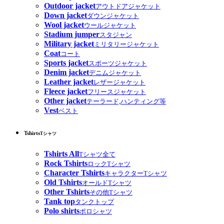
Outdoor jacket
アウトドアジャケット
Down jacket
ダウンジャケット
Wool jacket
ウールジャケット
Stadium jumper
スタジャン
Military jacket
ミリタリージャケット
Coat
コート
Sports jacket
スポーツジャケット
Denim jacket
デニムジャケット
Leather jacket
レザージャケット
Fleece jacket
フリースジャケット
Other jacket
テーラード,ハンティング等
Vest
ベスト
Tshirts
Tシャツ
Tshirts All
Tシャツ全て
Rock Tshirts
ロックTシャツ
Character Tshirts
キャラクターTシャツ
Old Tshirts
オールドTシャツ
Other Tshirts
その他Tシャツ
Tank top
タンクトップ
Polo shirts
ポロシャツ