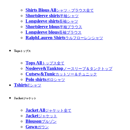
Shirts Blous All
シャツ・ブラウス全て
Shortsleeve shirts
半袖シャツ
Longsleeve shirts
長袖シャツ
Shortsleeve blous
半袖ブラウス
Longsleeve blous
長袖ブラウス
RalphLauren Shirts
ラルフローレンシャツ
Tops
トップス
Tops All
トップス全て
Nosleeve&Tanktop
ノースリーブ＆タンクトップ
Cutsew&Tunic
カットソー＆チュニック
Polo shirts
ポロシャツ
Tshirts
Tシャツ
Jacket
ジャケット
Jacket All
ジャケット全て
Jacket
ジャケット
Blouson
ブルゾン
Gown
ガウン