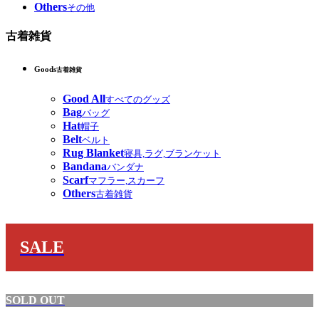
Others
その他
古着雑貨
Goods
古着雑貨
Good All
すべてのグッズ
Bag
バッグ
Hat
帽子
Belt
ベルト
Rug Blanket
寝具,ラグ,ブランケット
Bandana
バンダナ
Scarf
マフラー,スカーフ
Others
古着雑貨
SALE
SOLD OUT