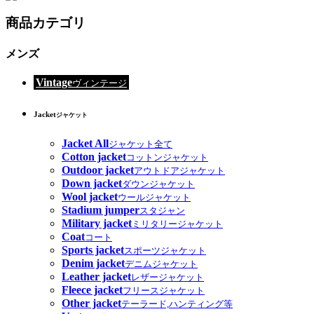
商品カテゴリ
メンズ
Vintage
ヴィンテージ
Jacket
ジャケット
Jacket All
ジャケット全て
Cotton jacket
コットンジャケット
Outdoor jacket
アウトドアジャケット
Down jacket
ダウンジャケット
Wool jacket
ウールジャケット
Stadium jumper
スタジャン
Military jacket
ミリタリージャケット
Coat
コート
Sports jacket
スポーツジャケット
Denim jacket
デニムジャケット
Leather jacket
レザージャケット
Fleece jacket
フリースジャケット
Other jacket
テーラード,ハンティング等