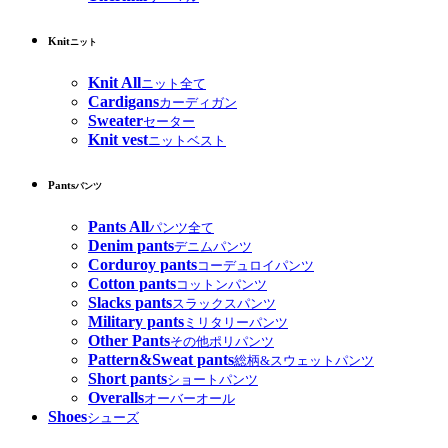
Knit
ニット
Knit All
ニット全て
Cardigans
カーディガン
Sweater
セーター
Knit vest
ニットベスト
Pants
パンツ
Pants All
パンツ全て
Denim pants
デニムパンツ
Corduroy pants
コーデュロイパンツ
Cotton pants
コットンパンツ
Slacks pants
スラックスパンツ
Military pants
ミリタリーパンツ
Other Pants
その他ポリパンツ
Pattern&Sweat pants
総柄&スウェットパンツ
Short pants
ショートパンツ
Overalls
オーバーオール
Shoes
シューズ