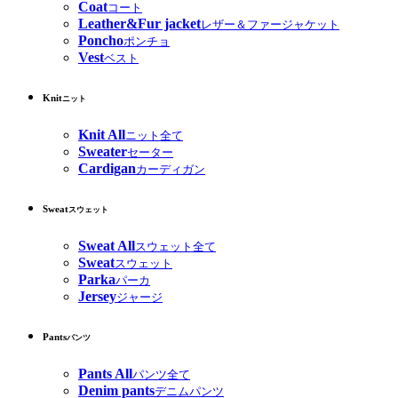
Coat
コート
Leather&Fur jacket
レザー＆ファージャケット
Poncho
ポンチョ
Vest
ベスト
Knit
ニット
Knit All
ニット全て
Sweater
セーター
Cardigan
カーディガン
Sweat
スウェット
Sweat All
スウェット全て
Sweat
スウェット
Parka
パーカ
Jersey
ジャージ
Pants
パンツ
Pants All
パンツ全て
Denim pants
デニムパンツ