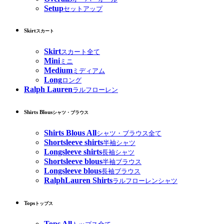
Setup
セットアップ
Skirt
スカート
Skirt
スカート全て
Mini
ミニ
Medium
ミディアム
Long
ロング
Ralph Lauren
ラルフローレン
Shirts Blous
シャツ・ブラウス
Shirts Blous All
シャツ・ブラウス全て
Shortsleeve shirts
半袖シャツ
Longsleeve shirts
長袖シャツ
Shortsleeve blous
半袖ブラウス
Longsleeve blous
長袖ブラウス
RalphLauren Shirts
ラルフローレンシャツ
Tops
トップス
Tops All