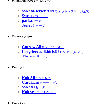
Sweat&Jersey
スウェット&ジャージ
Sweat&Jersey All
スウェット&ジャージ全て
Sweat
スウェット
parka
パーカ
Jersey
ジャージ
Cut sew
カットソー
Cut sew All
カットソー全て
Longsleeves Tshirts
長袖Tシャツ(ロンT)
Thermal
サーマル
Knit
ニット
Knit All
ニット全て
Cardigans
カーディガン
Sweater
セーター
Knit vest
ニットベスト
Pants
パンツ