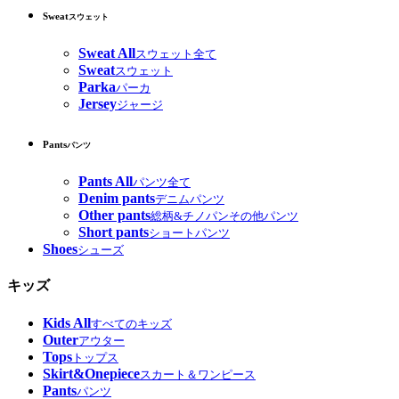
Sweat
スウェット
Sweat All
スウェット全て
Sweat
スウェット
Parka
パーカ
Jersey
ジャージ
Pants
パンツ
Pants All
パンツ全て
Denim pants
デニムパンツ
Other pants
総柄&チノパンその他パンツ
Short pants
ショートパンツ
Shoes
シューズ
キッズ
Kids All
すべてのキッズ
Outer
アウター
Tops
トップス
Skirt&Onepiece
スカート＆ワンピース
Pants
パンツ