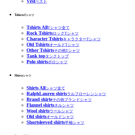
Vest
ベスト
Tshirts
Tシャツ
Tshirts All
Tシャツ全て
Rock Tshirts
ロックTシャツ
Character Tshirts
キャラクターTシャツ
Old Tshirts
オールドTシャツ
Other Tshirts
その他Tシャツ
Tank top
タンクトップ
Polo shirts
ポロシャツ
Shirts
シャツ
Shirts All
シャツ全て
RalphLauren shirts
ラルフローレンシャツ
Brand shirte
その他ブランドシャツ
Flannel shirts
ネルシャツ
Wool shirts
ウールシャツ
Old shirts
オールドシャツ
Shortsleeved shirts
半袖シャツ