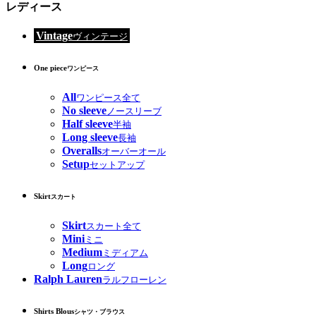
レディース
Vintage
ヴィンテージ
One piece
ワンピース
All
ワンピース全て
No sleeve
ノースリーブ
Half sleeve
半袖
Long sleeve
長袖
Overalls
オーバーオール
Setup
セットアップ
Skirt
スカート
Skirt
スカート全て
Mini
ミニ
Medium
ミディアム
Long
ロング
Ralph Lauren
ラルフローレン
Shirts Blous
シャツ・ブラウス