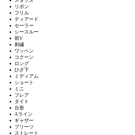
スタッズ
リボン
フリル
ティアード
セーラー
シースルー
前V
刺繍
ワッペン
コクーン
ロング
ひざ下
ミディアム
ショート
ミニ
フレア
タイト
台形
Aライン
ギャザー
プリーツ
ストレート