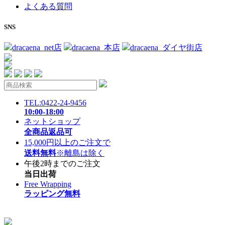
よくある質問
SNS
dracaena_net店
dracaena_本店
dracaena_ダイヤ街店
TEL:0422-24-9456
10:00-18:00
ネットショップ
全商品返品可
15,000円以上のご注文で
送料無料
※離島は除く
午後2時までのご注文
当日出荷
Free Wrapping
ラッピング無料