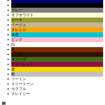
紺
黒
グレー
オフホワイト
カーキ
ベージュ
オレンジ
水色
ピンク
白
茶
こげ茶
オリーブ
ワインレッド
金
銀
ツートン
スリートーン
カラフル
クレイジー
柄