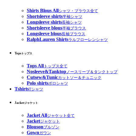
Shirts Blous All
シャツ・ブラウス全て
Shortsleeve shirts
半袖シャツ
Longsleeve shirts
長袖シャツ
Shortsleeve blous
半袖ブラウス
Longsleeve blous
長袖ブラウス
RalphLauren Shirts
ラルフローレンシャツ
Tops
トップス
Tops All
トップス全て
Nosleeve&Tanktop
ノースリーブ＆タンクトップ
Cutsew&Tunic
カットソー＆チュニック
Polo shirts
ポロシャツ
Tshirts
Tシャツ
Jacket
ジャケット
Jacket All
ジャケット全て
Jacket
ジャケット
Blouson
ブルゾン
Gown
ガウン