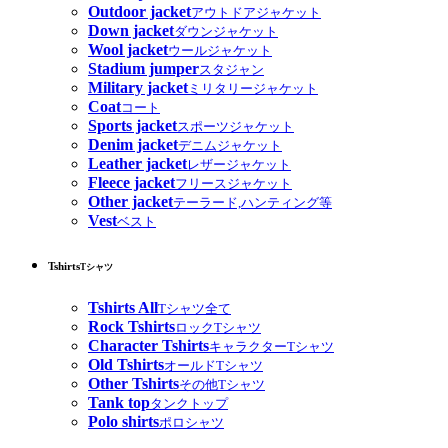
Outdoor jacket
アウトドアジャケット
Down jacket
ダウンジャケット
Wool jacket
ウールジャケット
Stadium jumper
スタジャン
Military jacket
ミリタリージャケット
Coat
コート
Sports jacket
スポーツジャケット
Denim jacket
デニムジャケット
Leather jacket
レザージャケット
Fleece jacket
フリースジャケット
Other jacket
テーラード,ハンティング等
Vest
ベスト
Tshirts
Tシャツ
Tshirts All
Tシャツ全て
Rock Tshirts
ロックTシャツ
Character Tshirts
キャラクターTシャツ
Old Tshirts
オールドTシャツ
Other Tshirts
その他Tシャツ
Tank top
タンクトップ
Polo shirts
ポロシャツ