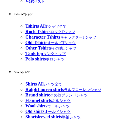
Vest
ベスト
Tshirts
Tシャツ
Tshirts All
Tシャツ全て
Rock Tshirts
ロックTシャツ
Character Tshirts
キャラクターTシャツ
Old Tshirts
オールドTシャツ
Other Tshirts
その他Tシャツ
Tank top
タンクトップ
Polo shirts
ポロシャツ
Shirts
シャツ
Shirts All
シャツ全て
RalphLauren shirts
ラルフローレンシャツ
Brand shirte
その他ブランドシャツ
Flannel shirts
ネルシャツ
Wool shirts
ウールシャツ
Old shirts
オールドシャツ
Shortsleeved shirts
半袖シャツ