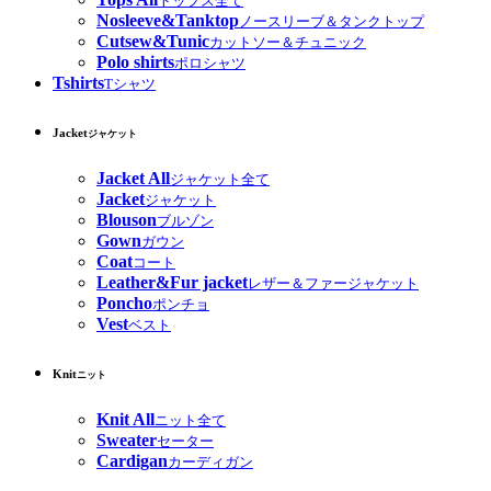
トップス全て
Nosleeve&Tanktop
ノースリーブ＆タンクトップ
Cutsew&Tunic
カットソー＆チュニック
Polo shirts
ポロシャツ
Tshirts
Tシャツ
Jacket
ジャケット
Jacket All
ジャケット全て
Jacket
ジャケット
Blouson
ブルゾン
Gown
ガウン
Coat
コート
Leather&Fur jacket
レザー＆ファージャケット
Poncho
ポンチョ
Vest
ベスト
Knit
ニット
Knit All
ニット全て
Sweater
セーター
Cardigan
カーディガン