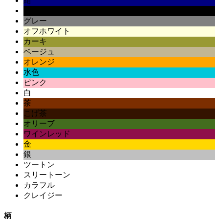
紺
黒
グレー
オフホワイト
カーキ
ベージュ
オレンジ
水色
ピンク
白
茶
こげ茶
オリーブ
ワインレッド
金
銀
ツートン
スリートーン
カラフル
クレイジー
柄