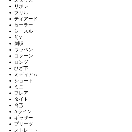
スタッズ
リボン
フリル
ティアード
セーラー
シースルー
前V
刺繍
ワッペン
コクーン
ロング
ひざ下
ミディアム
ショート
ミニ
フレア
タイト
台形
Aライン
ギャザー
プリーツ
ストレート