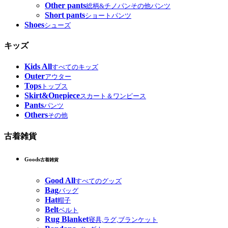
Other pants
総柄&チノパンその他パンツ
Short pants
ショートパンツ
Shoes
シューズ
キッズ
Kids All
すべてのキッズ
Outer
アウター
Tops
トップス
Skirt&Onepiece
スカート＆ワンピース
Pants
パンツ
Others
その他
古着雑貨
Goods
古着雑貨
Good All
すべてのグッズ
Bag
バッグ
Hat
帽子
Belt
ベルト
Rug Blanket
寝具,ラグ,ブランケット