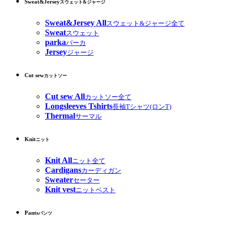
Sweat&Jersey
スウェット&ジャージ
Sweat&Jersey All
スウェット&ジャージ全て
Sweat
スウェット
parka
パーカ
Jersey
ジャージ
Cut sew
カットソー
Cut sew All
カットソー全て
Longsleeves Tshirts
長袖Tシャツ(ロンT)
Thermal
サーマル
Knit
ニット
Knit All
ニット全て
Cardigans
カーディガン
Sweater
セーター
Knit vest
ニットベスト
Pants
パンツ