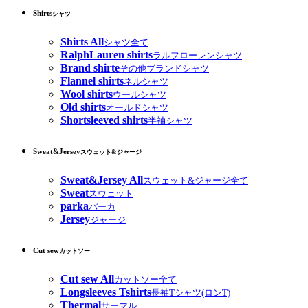
Shirts
シャツ
Shirts All
シャツ全て
RalphLauren shirts
ラルフローレンシャツ
Brand shirte
その他ブランドシャツ
Flannel shirts
ネルシャツ
Wool shirts
ウールシャツ
Old shirts
オールドシャツ
Shortsleeved shirts
半袖シャツ
Sweat&Jersey
スウェット&ジャージ
Sweat&Jersey All
スウェット&ジャージ全て
Sweat
スウェット
parka
パーカ
Jersey
ジャージ
Cut sew
カットソー
Cut sew All
カットソー全て
Longsleeves Tshirts
長袖Tシャツ(ロンT)
Thermal
サーマル