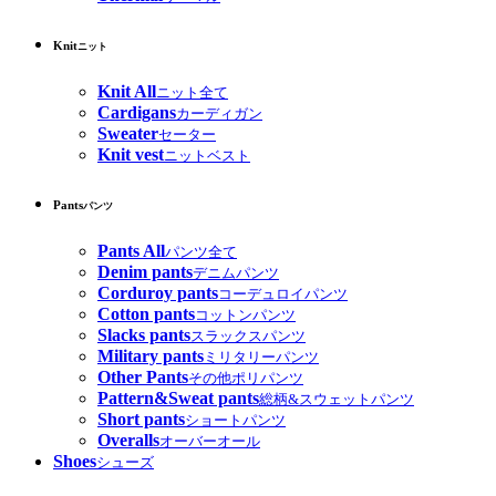
Knit
ニット
Knit All
ニット全て
Cardigans
カーディガン
Sweater
セーター
Knit vest
ニットベスト
Pants
パンツ
Pants All
パンツ全て
Denim pants
デニムパンツ
Corduroy pants
コーデュロイパンツ
Cotton pants
コットンパンツ
Slacks pants
スラックスパンツ
Military pants
ミリタリーパンツ
Other Pants
その他ポリパンツ
Pattern&Sweat pants
総柄&スウェットパンツ
Short pants
ショートパンツ
Overalls
オーバーオール
Shoes
シューズ