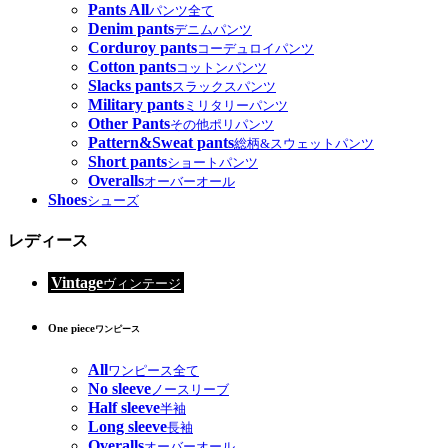
Pants All
パンツ全て
Denim pants
デニムパンツ
Corduroy pants
コーデュロイパンツ
Cotton pants
コットンパンツ
Slacks pants
スラックスパンツ
Military pants
ミリタリーパンツ
Other Pants
その他ポリパンツ
Pattern&Sweat pants
総柄&スウェットパンツ
Short pants
ショートパンツ
Overalls
オーバーオール
Shoes
シューズ
レディース
Vintage
ヴィンテージ
One piece
ワンピース
All
ワンピース全て
No sleeve
ノースリーブ
Half sleeve
半袖
Long sleeve
長袖
Overalls
オーバーオール