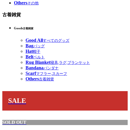
Others
その他
古着雑貨
Goods
古着雑貨
Good All
すべてのグッズ
Bag
バッグ
Hat
帽子
Belt
ベルト
Rug Blanket
寝具,ラグ,ブランケット
Bandana
バンダナ
Scarf
マフラー,スカーフ
Others
古着雑貨
SALE
SOLD OUT