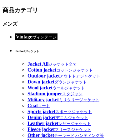
商品カテゴリ
メンズ
Vintage
ヴィンテージ
Jacket
ジャケット
Jacket All
ジャケット全て
Cotton jacket
コットンジャケット
Outdoor jacket
アウトドアジャケット
Down jacket
ダウンジャケット
Wool jacket
ウールジャケット
Stadium jumper
スタジャン
Military jacket
ミリタリージャケット
Coat
コート
Sports jacket
スポーツジャケット
Denim jacket
デニムジャケット
Leather jacket
レザージャケット
Fleece jacket
フリースジャケット
Other jacket
テーラード,ハンティング等