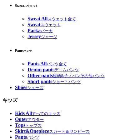
Sweat
スウェット
Sweat All
スウェット全て
Sweat
スウェット
Parka
パーカ
Jersey
ジャージ
Pants
パンツ
Pants All
パンツ全て
Denim pants
デニムパンツ
Other pants
総柄&チノパンその他パンツ
Short pants
ショートパンツ
Shoes
シューズ
キッズ
Kids All
すべてのキッズ
Outer
アウター
Tops
トップス
Skirt&Onepiece
スカート＆ワンピース
Pants
パンツ