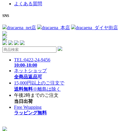
よくある質問
SNS
dracaena_net店
dracaena_本店
dracaena_ダイヤ街店
TEL:0422-24-9456
10:00-18:00
ネットショップ
全商品返品可
15,000円以上のご注文で
送料無料
※離島は除く
午後2時までのご注文
当日出荷
Free Wrapping
ラッピング無料