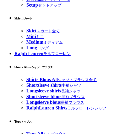
Setup
セットアップ
Skirt
スカート
Skirt
スカート全て
Mini
ミニ
Medium
ミディアム
Long
ロング
Ralph Lauren
ラルフローレン
Shirts Blous
シャツ・ブラウス
Shirts Blous All
シャツ・ブラウス全て
Shortsleeve shirts
半袖シャツ
Longsleeve shirts
長袖シャツ
Shortsleeve blous
半袖ブラウス
Longsleeve blous
長袖ブラウス
RalphLauren Shirts
ラルフローレンシャツ
Tops
トップス
Tops All