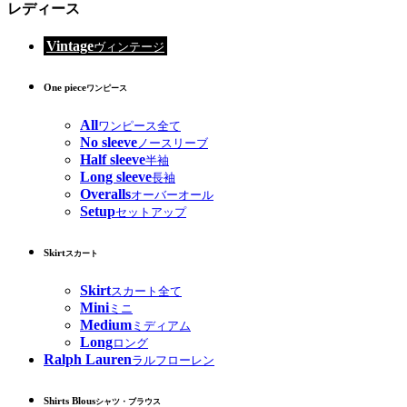
レディース
Vintage
ヴィンテージ
One piece
ワンピース
All
ワンピース全て
No sleeve
ノースリーブ
Half sleeve
半袖
Long sleeve
長袖
Overalls
オーバーオール
Setup
セットアップ
Skirt
スカート
Skirt
スカート全て
Mini
ミニ
Medium
ミディアム
Long
ロング
Ralph Lauren
ラルフローレン
Shirts Blous
シャツ・ブラウス