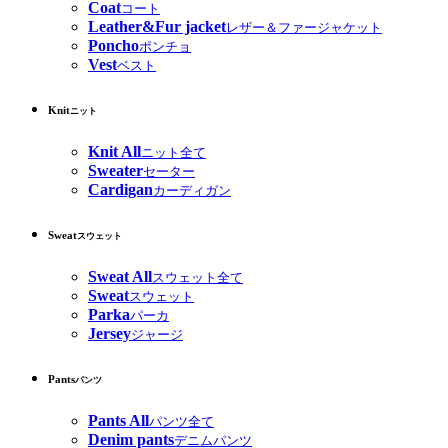
Coat
コート
Leather&Fur jacket
レザー＆ファージャケット
Poncho
ポンチョ
Vest
ベスト
Knit
ニット
Knit All
ニット全て
Sweater
セーター
Cardigan
カーディガン
Sweat
スウェット
Sweat All
スウェット全て
Sweat
スウェット
Parka
パーカ
Jersey
ジャージ
Pants
パンツ
Pants All
パンツ全て
Denim pants
デニムパンツ