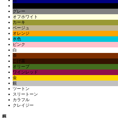
紺
黒
グレー
オフホワイト
カーキ
ベージュ
オレンジ
水色
ピンク
白
茶
こげ茶
オリーブ
ワインレッド
金
銀
ツートン
スリートーン
カラフル
クレイジー
柄