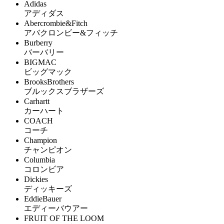
Adidas
アディダス
Abercrombie&Fitch
アバクロンビー&フィッチ
Burberry
バーバリー
BIGMAC
ビッグマック
BrooksBrothers
ブルックスブラザーズ
Carhartt
カーハート
COACH
コーチ
Champion
チャンピオン
Columbia
コロンビア
Dickies
ディッキーズ
EddieBauer
エディーバウアー
FRUIT OF THE LOOM