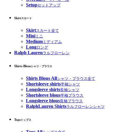
Setup
セットアップ
Skirt
スカート
Skirt
スカート全て
Mini
ミニ
Medium
ミディアム
Long
ロング
Ralph Lauren
ラルフローレン
Shirts Blous
シャツ・ブラウス
Shirts Blous All
シャツ・ブラウス全て
Shortsleeve shirts
半袖シャツ
Longsleeve shirts
長袖シャツ
Shortsleeve blous
半袖ブラウス
Longsleeve blous
長袖ブラウス
RalphLauren Shirts
ラルフローレンシャツ
Tops
トップス
Tops All