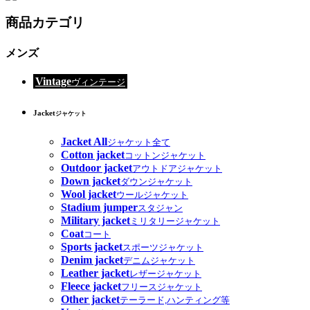
商品カテゴリ
メンズ
Vintage
ヴィンテージ
Jacket
ジャケット
Jacket All
ジャケット全て
Cotton jacket
コットンジャケット
Outdoor jacket
アウトドアジャケット
Down jacket
ダウンジャケット
Wool jacket
ウールジャケット
Stadium jumper
スタジャン
Military jacket
ミリタリージャケット
Coat
コート
Sports jacket
スポーツジャケット
Denim jacket
デニムジャケット
Leather jacket
レザージャケット
Fleece jacket
フリースジャケット
Other jacket
テーラード,ハンティング等