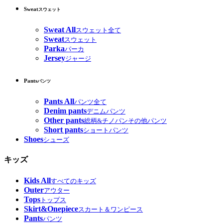
Sweat
スウェット
Sweat All
スウェット全て
Sweat
スウェット
Parka
パーカ
Jersey
ジャージ
Pants
パンツ
Pants All
パンツ全て
Denim pants
デニムパンツ
Other pants
総柄&チノパンその他パンツ
Short pants
ショートパンツ
Shoes
シューズ
キッズ
Kids All
すべてのキッズ
Outer
アウター
Tops
トップス
Skirt&Onepiece
スカート＆ワンピース
Pants
パンツ