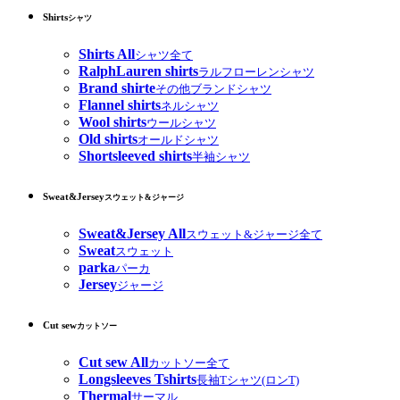
Shirts
シャツ
Shirts All
シャツ全て
RalphLauren shirts
ラルフローレンシャツ
Brand shirte
その他ブランドシャツ
Flannel shirts
ネルシャツ
Wool shirts
ウールシャツ
Old shirts
オールドシャツ
Shortsleeved shirts
半袖シャツ
Sweat&Jersey
スウェット&ジャージ
Sweat&Jersey All
スウェット&ジャージ全て
Sweat
スウェット
parka
パーカ
Jersey
ジャージ
Cut sew
カットソー
Cut sew All
カットソー全て
Longsleeves Tshirts
長袖Tシャツ(ロンT)
Thermal
サーマル