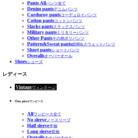
Pants All
パンツ全て
Denim pants
デニムパンツ
Corduroy pants
コーデュロイパンツ
Cotton pants
コットンパンツ
Slacks pants
スラックスパンツ
Military pants
ミリタリーパンツ
Other Pants
その他ポリパンツ
Pattern&Sweat pants
総柄&スウェットパンツ
Short pants
ショートパンツ
Overalls
オーバーオール
Shoes
シューズ
レディース
Vintage
ヴィンテージ
One piece
ワンピース
All
ワンピース全て
No sleeve
ノースリーブ
Half sleeve
半袖
Long sleeve
長袖
Overalls
オーバーオール