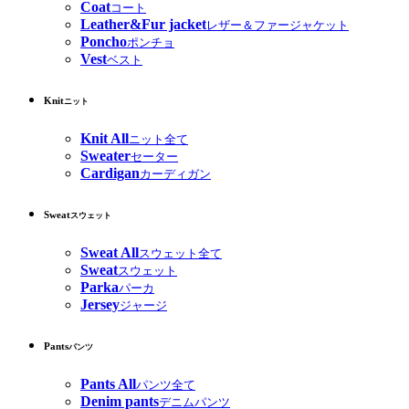
Coat
コート
Leather&Fur jacket
レザー＆ファージャケット
Poncho
ポンチョ
Vest
ベスト
Knit
ニット
Knit All
ニット全て
Sweater
セーター
Cardigan
カーディガン
Sweat
スウェット
Sweat All
スウェット全て
Sweat
スウェット
Parka
パーカ
Jersey
ジャージ
Pants
パンツ
Pants All
パンツ全て
Denim pants
デニムパンツ