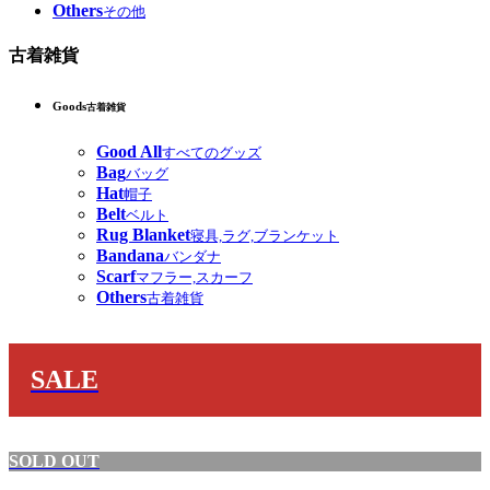
Others
その他
古着雑貨
Goods
古着雑貨
Good All
すべてのグッズ
Bag
バッグ
Hat
帽子
Belt
ベルト
Rug Blanket
寝具,ラグ,ブランケット
Bandana
バンダナ
Scarf
マフラー,スカーフ
Others
古着雑貨
SALE
SOLD OUT