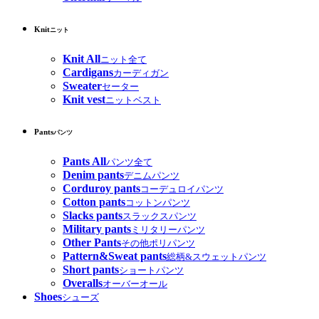
Knit
ニット
Knit All
ニット全て
Cardigans
カーディガン
Sweater
セーター
Knit vest
ニットベスト
Pants
パンツ
Pants All
パンツ全て
Denim pants
デニムパンツ
Corduroy pants
コーデュロイパンツ
Cotton pants
コットンパンツ
Slacks pants
スラックスパンツ
Military pants
ミリタリーパンツ
Other Pants
その他ポリパンツ
Pattern&Sweat pants
総柄&スウェットパンツ
Short pants
ショートパンツ
Overalls
オーバーオール
Shoes
シューズ