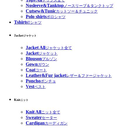
トップス全て
Nosleeve&Tanktop
ノースリーブ＆タンクトップ
Cutsew&Tunic
カットソー＆チュニック
Polo shirts
ポロシャツ
Tshirts
Tシャツ
Jacket
ジャケット
Jacket All
ジャケット全て
Jacket
ジャケット
Blouson
ブルゾン
Gown
ガウン
Coat
コート
Leather&Fur jacket
レザー＆ファージャケット
Poncho
ポンチョ
Vest
ベスト
Knit
ニット
Knit All
ニット全て
Sweater
セーター
Cardigan
カーディガン