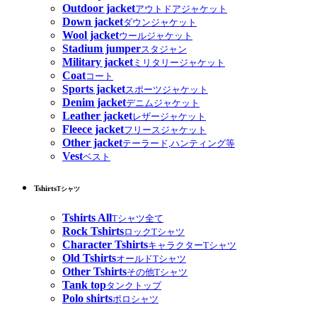
Outdoor jacket
アウトドアジャケット
Down jacket
ダウンジャケット
Wool jacket
ウールジャケット
Stadium jumper
スタジャン
Military jacket
ミリタリージャケット
Coat
コート
Sports jacket
スポーツジャケット
Denim jacket
デニムジャケット
Leather jacket
レザージャケット
Fleece jacket
フリースジャケット
Other jacket
テーラード,ハンティング等
Vest
ベスト
Tshirts
Tシャツ
Tshirts All
Tシャツ全て
Rock Tshirts
ロックTシャツ
Character Tshirts
キャラクターTシャツ
Old Tshirts
オールドTシャツ
Other Tshirts
その他Tシャツ
Tank top
タンクトップ
Polo shirts
ポロシャツ