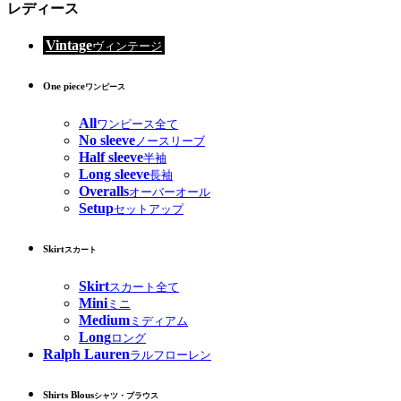
レディース
Vintage
ヴィンテージ
One piece
ワンピース
All
ワンピース全て
No sleeve
ノースリーブ
Half sleeve
半袖
Long sleeve
長袖
Overalls
オーバーオール
Setup
セットアップ
Skirt
スカート
Skirt
スカート全て
Mini
ミニ
Medium
ミディアム
Long
ロング
Ralph Lauren
ラルフローレン
Shirts Blous
シャツ・ブラウス