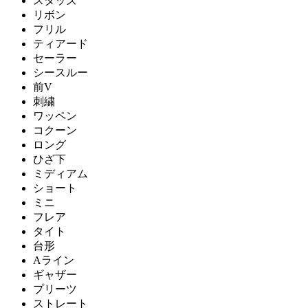
スタッズ
リボン
フリル
ティアード
セーラー
シースルー
前V
刺繍
ワッペン
コクーン
ロング
ひざ下
ミディアム
ショート
ミニ
フレア
タイト
台形
Aライン
ギャザー
プリーツ
ストレート