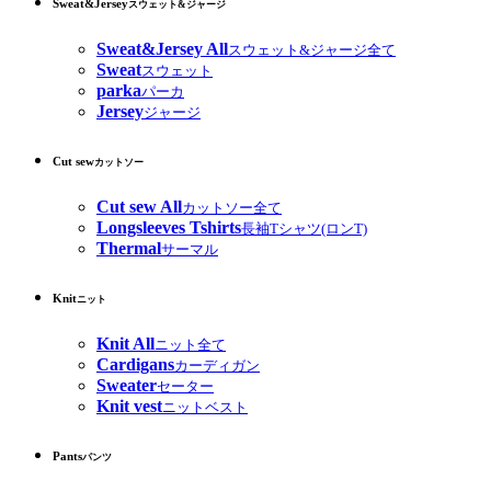
Sweat&Jersey
スウェット&ジャージ
Sweat&Jersey All
スウェット&ジャージ全て
Sweat
スウェット
parka
パーカ
Jersey
ジャージ
Cut sew
カットソー
Cut sew All
カットソー全て
Longsleeves Tshirts
長袖Tシャツ(ロンT)
Thermal
サーマル
Knit
ニット
Knit All
ニット全て
Cardigans
カーディガン
Sweater
セーター
Knit vest
ニットベスト
Pants
パンツ