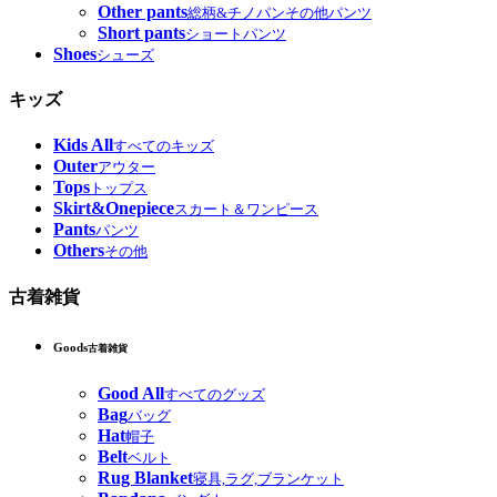
Other pants
総柄&チノパンその他パンツ
Short pants
ショートパンツ
Shoes
シューズ
キッズ
Kids All
すべてのキッズ
Outer
アウター
Tops
トップス
Skirt&Onepiece
スカート＆ワンピース
Pants
パンツ
Others
その他
古着雑貨
Goods
古着雑貨
Good All
すべてのグッズ
Bag
バッグ
Hat
帽子
Belt
ベルト
Rug Blanket
寝具,ラグ,ブランケット