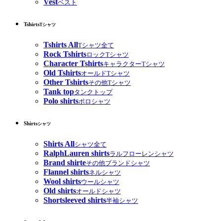
Vest
ベスト
Tshirts
Tシャツ
Tshirts All
Tシャツ全て
Rock Tshirts
ロックTシャツ
Character Tshirts
キャラクターTシャツ
Old Tshirts
オールドTシャツ
Other Tshirts
その他Tシャツ
Tank top
タンクトップ
Polo shirts
ポロシャツ
Shirts
シャツ
Shirts All
シャツ全て
RalphLauren shirts
ラルフローレンシャツ
Brand shirte
その他ブランドシャツ
Flannel shirts
ネルシャツ
Wool shirts
ウールシャツ
Old shirts
オールドシャツ
Shortsleeved shirts
半袖シャツ