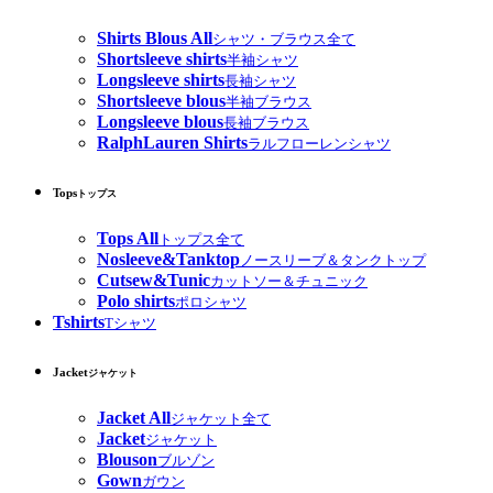
Shirts Blous All
シャツ・ブラウス全て
Shortsleeve shirts
半袖シャツ
Longsleeve shirts
長袖シャツ
Shortsleeve blous
半袖ブラウス
Longsleeve blous
長袖ブラウス
RalphLauren Shirts
ラルフローレンシャツ
Tops
トップス
Tops All
トップス全て
Nosleeve&Tanktop
ノースリーブ＆タンクトップ
Cutsew&Tunic
カットソー＆チュニック
Polo shirts
ポロシャツ
Tshirts
Tシャツ
Jacket
ジャケット
Jacket All
ジャケット全て
Jacket
ジャケット
Blouson
ブルゾン
Gown
ガウン