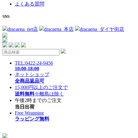
よくある質問
SNS
dracaena_net店
dracaena_本店
dracaena_ダイヤ街店
TEL:0422-24-9456
10:00-18:00
ネットショップ
全商品返品可
15,000円以上のご注文で
送料無料
※離島は除く
午後2時までのご注文
当日出荷
Free Wrapping
ラッピング無料