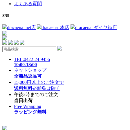
よくある質問
SNS
dracaena_net店
dracaena_本店
dracaena_ダイヤ街店
TEL:0422-24-9456
10:00-18:00
ネットショップ
全商品返品可
15,000円以上のご注文で
送料無料
※離島は除く
午後2時までのご注文
当日出荷
Free Wrapping
ラッピング無料