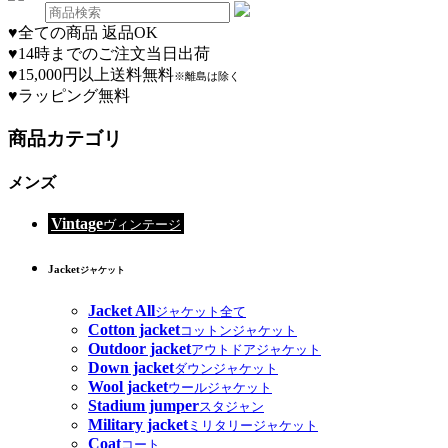
♥
全ての商品 返品OK
♥
14時までのご注文当日出荷
♥
15,000円以上送料無料
※離島は除く
♥
ラッピング無料
商品カテゴリ
メンズ
Vintage
ヴィンテージ
Jacket
ジャケット
Jacket All
ジャケット全て
Cotton jacket
コットンジャケット
Outdoor jacket
アウトドアジャケット
Down jacket
ダウンジャケット
Wool jacket
ウールジャケット
Stadium jumper
スタジャン
Military jacket
ミリタリージャケット
Coat
コート