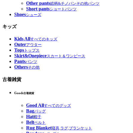
Other pants
総柄&チノパンその他パンツ
Short pants
ショートパンツ
Shoes
シューズ
キッズ
Kids All
すべてのキッズ
Outer
アウター
Tops
トップス
Skirt&Onepiece
スカート＆ワンピース
Pants
パンツ
Others
その他
古着雑貨
Goods
古着雑貨
Good All
すべてのグッズ
Bag
バッグ
Hat
帽子
Belt
ベルト
Rug Blanket
寝具,ラグ,ブランケット