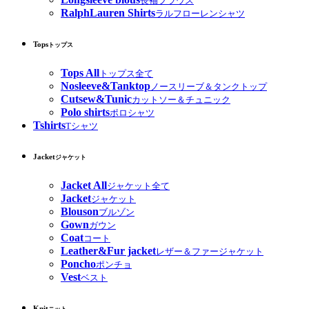
長袖ブラウス
RalphLauren Shirts
ラルフローレンシャツ
Tops
トップス
Tops All
トップス全て
Nosleeve&Tanktop
ノースリーブ＆タンクトップ
Cutsew&Tunic
カットソー＆チュニック
Polo shirts
ポロシャツ
Tshirts
Tシャツ
Jacket
ジャケット
Jacket All
ジャケット全て
Jacket
ジャケット
Blouson
ブルゾン
Gown
ガウン
Coat
コート
Leather&Fur jacket
レザー＆ファージャケット
Poncho
ポンチョ
Vest
ベスト
Knit