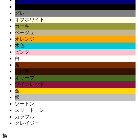
紺
黒
グレー
オフホワイト
カーキ
ベージュ
オレンジ
水色
ピンク
白
茶
こげ茶
オリーブ
ワインレッド
金
銀
ツートン
スリートーン
カラフル
クレイジー
柄