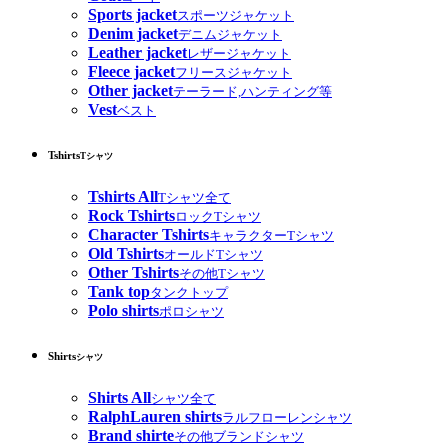
Sports jacket
スポーツジャケット
Denim jacket
デニムジャケット
Leather jacket
レザージャケット
Fleece jacket
フリースジャケット
Other jacket
テーラード,ハンティング等
Vest
ベスト
Tshirts
Tシャツ
Tshirts All
Tシャツ全て
Rock Tshirts
ロックTシャツ
Character Tshirts
キャラクターTシャツ
Old Tshirts
オールドTシャツ
Other Tshirts
その他Tシャツ
Tank top
タンクトップ
Polo shirts
ポロシャツ
Shirts
シャツ
Shirts All
シャツ全て
RalphLauren shirts
ラルフローレンシャツ
Brand shirte
その他ブランドシャツ