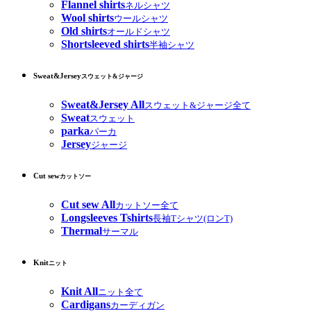
Flannel shirts
ネルシャツ
Wool shirts
ウールシャツ
Old shirts
オールドシャツ
Shortsleeved shirts
半袖シャツ
Sweat&Jersey
スウェット&ジャージ
Sweat&Jersey All
スウェット&ジャージ全て
Sweat
スウェット
parka
パーカ
Jersey
ジャージ
Cut sew
カットソー
Cut sew All
カットソー全て
Longsleeves Tshirts
長袖Tシャツ(ロンT)
Thermal
サーマル
Knit
ニット
Knit All
ニット全て
Cardigans
カーディガン