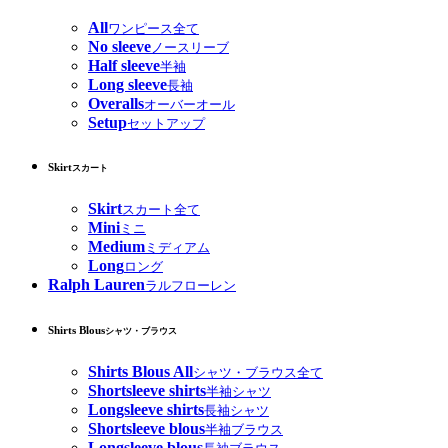
All
ワンピース全て
No sleeve
ノースリーブ
Half sleeve
半袖
Long sleeve
長袖
Overalls
オーバーオール
Setup
セットアップ
Skirt
スカート
Skirt
スカート全て
Mini
ミニ
Medium
ミディアム
Long
ロング
Ralph Lauren
ラルフローレン
Shirts Blous
シャツ・ブラウス
Shirts Blous All
シャツ・ブラウス全て
Shortsleeve shirts
半袖シャツ
Longsleeve shirts
長袖シャツ
Shortsleeve blous
半袖ブラウス
Longsleeve blous