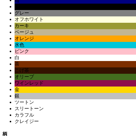
紺
黒
グレー
オフホワイト
カーキ
ベージュ
オレンジ
水色
ピンク
白
茶
こげ茶
オリーブ
ワインレッド
金
銀
ツートン
スリートーン
カラフル
クレイジー
柄