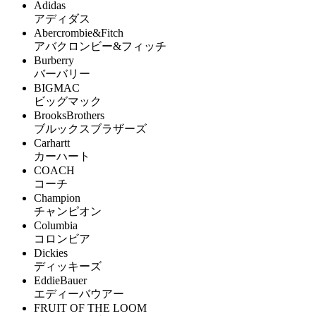
Adidas
アディダス
Abercrombie&Fitch
アバクロンビー&フィッチ
Burberry
バーバリー
BIGMAC
ビッグマック
BrooksBrothers
ブルックスブラザーズ
Carhartt
カーハート
COACH
コーチ
Champion
チャンピオン
Columbia
コロンビア
Dickies
ディッキーズ
EddieBauer
エディーバウアー
FRUIT OF THE LOOM