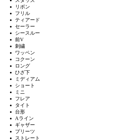
スタッズ
リボン
フリル
ティアード
セーラー
シースルー
前V
刺繍
ワッペン
コクーン
ロング
ひざ下
ミディアム
ショート
ミニ
フレア
タイト
台形
Aライン
ギャザー
プリーツ
ストレート