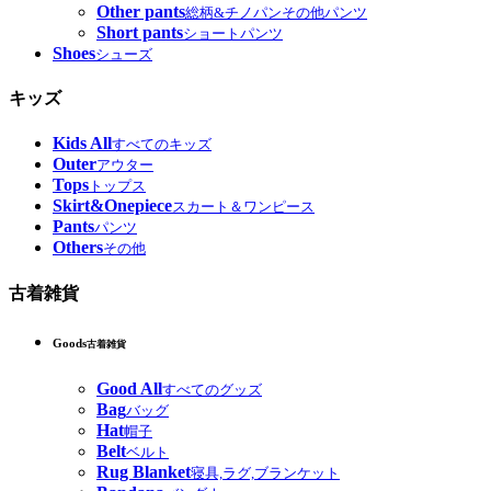
Other pants
総柄&チノパンその他パンツ
Short pants
ショートパンツ
Shoes
シューズ
キッズ
Kids All
すべてのキッズ
Outer
アウター
Tops
トップス
Skirt&Onepiece
スカート＆ワンピース
Pants
パンツ
Others
その他
古着雑貨
Goods
古着雑貨
Good All
すべてのグッズ
Bag
バッグ
Hat
帽子
Belt
ベルト
Rug Blanket
寝具,ラグ,ブランケット