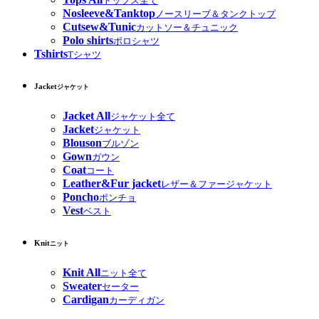
トップス全て
Nosleeve&Tanktop
ノースリーブ＆タンクトップ
Cutsew&Tunic
カットソー＆チュニック
Polo shirts
ポロシャツ
Tshirts
Tシャツ
Jacket
ジャケット
Jacket All
ジャケット全て
Jacket
ジャケット
Blouson
ブルゾン
Gown
ガウン
Coat
コート
Leather&Fur jacket
レザー＆ファージャケット
Poncho
ポンチョ
Vest
ベスト
Knit
ニット
Knit All
ニット全て
Sweater
セーター
Cardigan
カーディガン