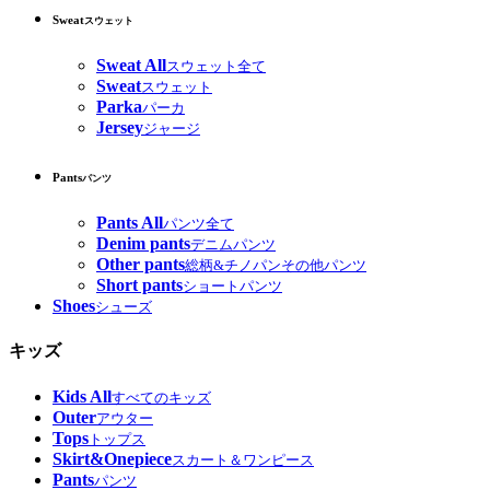
Sweat
スウェット
Sweat All
スウェット全て
Sweat
スウェット
Parka
パーカ
Jersey
ジャージ
Pants
パンツ
Pants All
パンツ全て
Denim pants
デニムパンツ
Other pants
総柄&チノパンその他パンツ
Short pants
ショートパンツ
Shoes
シューズ
キッズ
Kids All
すべてのキッズ
Outer
アウター
Tops
トップス
Skirt&Onepiece
スカート＆ワンピース
Pants
パンツ