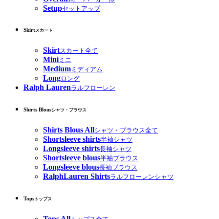
Setup
セットアップ
Skirt
スカート
Skirt
スカート全て
Mini
ミニ
Medium
ミディアム
Long
ロング
Ralph Lauren
ラルフローレン
Shirts Blous
シャツ・ブラウス
Shirts Blous All
シャツ・ブラウス全て
Shortsleeve shirts
半袖シャツ
Longsleeve shirts
長袖シャツ
Shortsleeve blous
半袖ブラウス
Longsleeve blous
長袖ブラウス
RalphLauren Shirts
ラルフローレンシャツ
Tops
トップス
Tops All