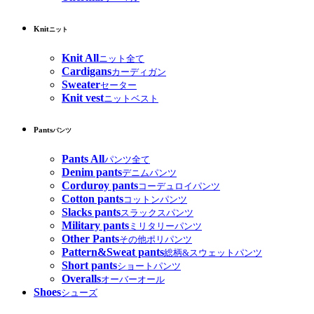
Knit
ニット
Knit All
ニット全て
Cardigans
カーディガン
Sweater
セーター
Knit vest
ニットベスト
Pants
パンツ
Pants All
パンツ全て
Denim pants
デニムパンツ
Corduroy pants
コーデュロイパンツ
Cotton pants
コットンパンツ
Slacks pants
スラックスパンツ
Military pants
ミリタリーパンツ
Other Pants
その他ポリパンツ
Pattern&Sweat pants
総柄&スウェットパンツ
Short pants
ショートパンツ
Overalls
オーバーオール
Shoes
シューズ