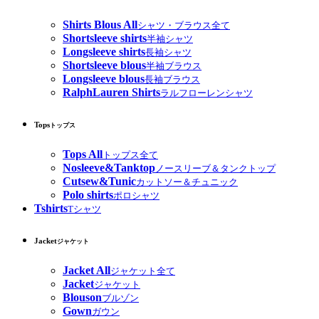
Shirts Blous All
シャツ・ブラウス全て
Shortsleeve shirts
半袖シャツ
Longsleeve shirts
長袖シャツ
Shortsleeve blous
半袖ブラウス
Longsleeve blous
長袖ブラウス
RalphLauren Shirts
ラルフローレンシャツ
Tops
トップス
Tops All
トップス全て
Nosleeve&Tanktop
ノースリーブ＆タンクトップ
Cutsew&Tunic
カットソー＆チュニック
Polo shirts
ポロシャツ
Tshirts
Tシャツ
Jacket
ジャケット
Jacket All
ジャケット全て
Jacket
ジャケット
Blouson
ブルゾン
Gown
ガウン