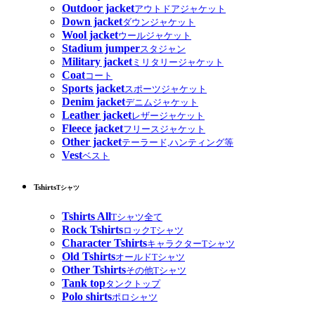
Outdoor jacket
アウトドアジャケット
Down jacket
ダウンジャケット
Wool jacket
ウールジャケット
Stadium jumper
スタジャン
Military jacket
ミリタリージャケット
Coat
コート
Sports jacket
スポーツジャケット
Denim jacket
デニムジャケット
Leather jacket
レザージャケット
Fleece jacket
フリースジャケット
Other jacket
テーラード,ハンティング等
Vest
ベスト
Tshirts
Tシャツ
Tshirts All
Tシャツ全て
Rock Tshirts
ロックTシャツ
Character Tshirts
キャラクターTシャツ
Old Tshirts
オールドTシャツ
Other Tshirts
その他Tシャツ
Tank top
タンクトップ
Polo shirts
ポロシャツ