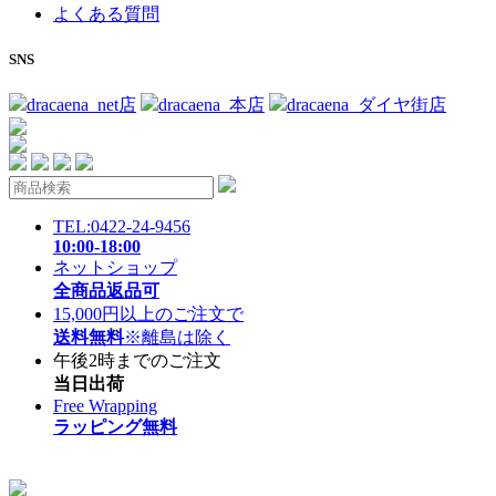
よくある質問
SNS
dracaena_net店
dracaena_本店
dracaena_ダイヤ街店
TEL:0422-24-9456
10:00-18:00
ネットショップ
全商品返品可
15,000円以上のご注文で
送料無料
※離島は除く
午後2時までのご注文
当日出荷
Free Wrapping
ラッピング無料