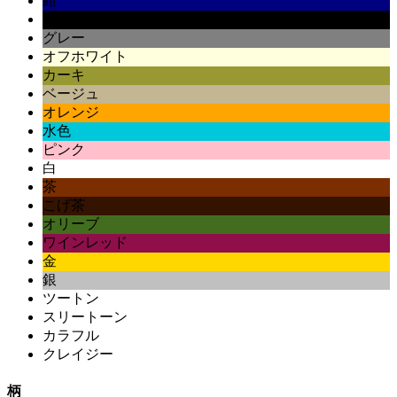
紺
黒
グレー
オフホワイト
カーキ
ベージュ
オレンジ
水色
ピンク
白
茶
こげ茶
オリーブ
ワインレッド
金
銀
ツートン
スリートーン
カラフル
クレイジー
柄