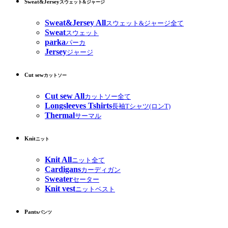
Sweat&Jersey
スウェット&ジャージ
Sweat&Jersey All
スウェット&ジャージ全て
Sweat
スウェット
parka
パーカ
Jersey
ジャージ
Cut sew
カットソー
Cut sew All
カットソー全て
Longsleeves Tshirts
長袖Tシャツ(ロンT)
Thermal
サーマル
Knit
ニット
Knit All
ニット全て
Cardigans
カーディガン
Sweater
セーター
Knit vest
ニットベスト
Pants
パンツ