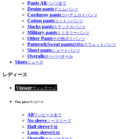
Pants All
パンツ全て
Denim pants
デニムパンツ
Corduroy pants
コーデュロイパンツ
Cotton pants
コットンパンツ
Slacks pants
スラックスパンツ
Military pants
ミリタリーパンツ
Other Pants
その他ポリパンツ
Pattern&Sweat pants
総柄&スウェットパンツ
Short pants
ショートパンツ
Overalls
オーバーオール
Shoes
シューズ
レディース
Vintage
ヴィンテージ
One piece
ワンピース
All
ワンピース全て
No sleeve
ノースリーブ
Half sleeve
半袖
Long sleeve
長袖
Overalls
オーバーオール