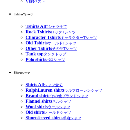
Vest
ベスト
Tshirts
Tシャツ
Tshirts All
Tシャツ全て
Rock Tshirts
ロックTシャツ
Character Tshirts
キャラクターTシャツ
Old Tshirts
オールドTシャツ
Other Tshirts
その他Tシャツ
Tank top
タンクトップ
Polo shirts
ポロシャツ
Shirts
シャツ
Shirts All
シャツ全て
RalphLauren shirts
ラルフローレンシャツ
Brand shirte
その他ブランドシャツ
Flannel shirts
ネルシャツ
Wool shirts
ウールシャツ
Old shirts
オールドシャツ
Shortsleeved shirts
半袖シャツ