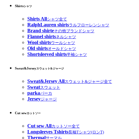
Shirts
シャツ
Shirts All
シャツ全て
RalphLauren shirts
ラルフローレンシャツ
Brand shirte
その他ブランドシャツ
Flannel shirts
ネルシャツ
Wool shirts
ウールシャツ
Old shirts
オールドシャツ
Shortsleeved shirts
半袖シャツ
Sweat&Jersey
スウェット&ジャージ
Sweat&Jersey All
スウェット&ジャージ全て
Sweat
スウェット
parka
パーカ
Jersey
ジャージ
Cut sew
カットソー
Cut sew All
カットソー全て
Longsleeves Tshirts
長袖Tシャツ(ロンT)
Thermal
サーマル