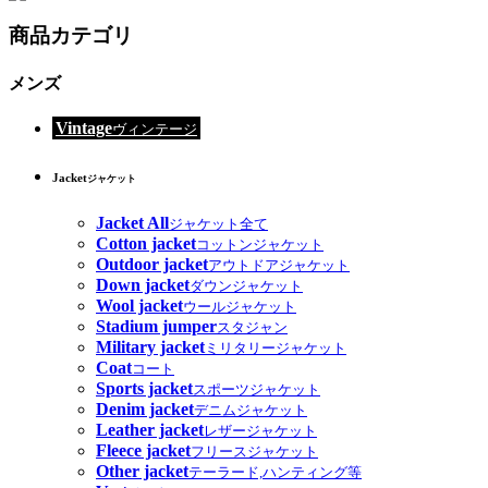
商品カテゴリ
メンズ
Vintage
ヴィンテージ
Jacket
ジャケット
Jacket All
ジャケット全て
Cotton jacket
コットンジャケット
Outdoor jacket
アウトドアジャケット
Down jacket
ダウンジャケット
Wool jacket
ウールジャケット
Stadium jumper
スタジャン
Military jacket
ミリタリージャケット
Coat
コート
Sports jacket
スポーツジャケット
Denim jacket
デニムジャケット
Leather jacket
レザージャケット
Fleece jacket
フリースジャケット
Other jacket
テーラード,ハンティング等