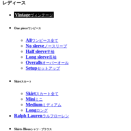
レディース
Vintage
ヴィンテージ
One piece
ワンピース
All
ワンピース全て
No sleeve
ノースリーブ
Half sleeve
半袖
Long sleeve
長袖
Overalls
オーバーオール
Setup
セットアップ
Skirt
スカート
Skirt
スカート全て
Mini
ミニ
Medium
ミディアム
Long
ロング
Ralph Lauren
ラルフローレン
Shirts Blous
シャツ・ブラウス