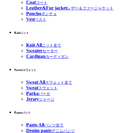
Coat
コート
Leather&Fur jacket
レザー＆ファージャケット
Poncho
ポンチョ
Vest
ベスト
Knit
ニット
Knit All
ニット全て
Sweater
セーター
Cardigan
カーディガン
Sweat
スウェット
Sweat All
スウェット全て
Sweat
スウェット
Parka
パーカ
Jersey
ジャージ
Pants
パンツ
Pants All
パンツ全て
Denim pants
デニムパンツ