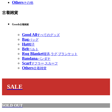
Others
その他
古着雑貨
Goods
古着雑貨
Good All
すべてのグッズ
Bag
バッグ
Hat
帽子
Belt
ベルト
Rug Blanket
寝具,ラグ,ブランケット
Bandana
バンダナ
Scarf
マフラー,スカーフ
Others
古着雑貨
SALE
SOLD OUT