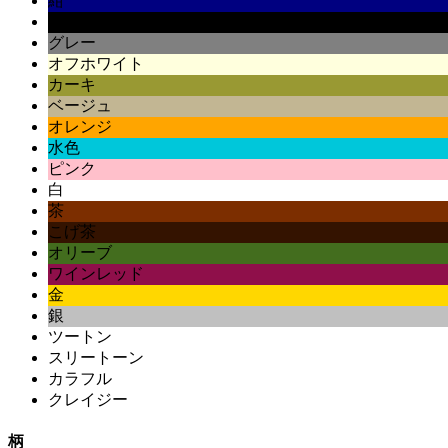
紺
黒
グレー
オフホワイト
カーキ
ベージュ
オレンジ
水色
ピンク
白
茶
こげ茶
オリーブ
ワインレッド
金
銀
ツートン
スリートーン
カラフル
クレイジー
柄