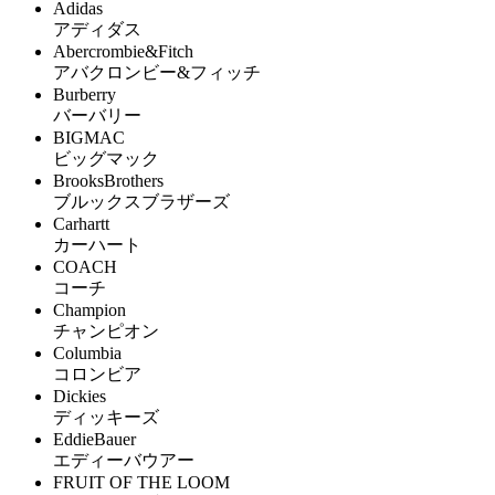
Adidas
アディダス
Abercrombie&Fitch
アバクロンビー&フィッチ
Burberry
バーバリー
BIGMAC
ビッグマック
BrooksBrothers
ブルックスブラザーズ
Carhartt
カーハート
COACH
コーチ
Champion
チャンピオン
Columbia
コロンビア
Dickies
ディッキーズ
EddieBauer
エディーバウアー
FRUIT OF THE LOOM