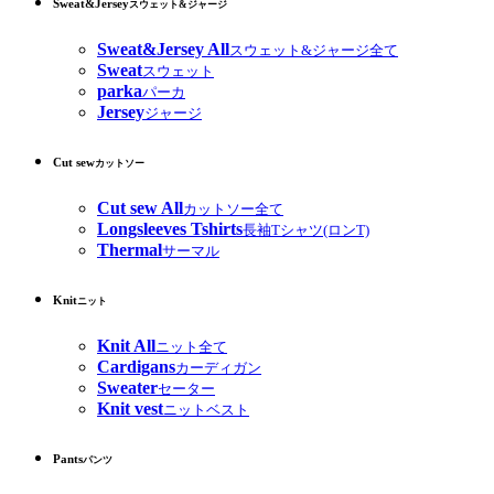
Sweat&Jersey
スウェット&ジャージ
Sweat&Jersey All
スウェット&ジャージ全て
Sweat
スウェット
parka
パーカ
Jersey
ジャージ
Cut sew
カットソー
Cut sew All
カットソー全て
Longsleeves Tshirts
長袖Tシャツ(ロンT)
Thermal
サーマル
Knit
ニット
Knit All
ニット全て
Cardigans
カーディガン
Sweater
セーター
Knit vest
ニットベスト
Pants
パンツ