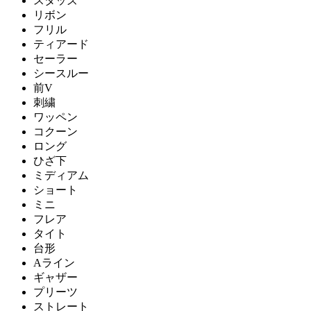
スタッズ
リボン
フリル
ティアード
セーラー
シースルー
前V
刺繍
ワッペン
コクーン
ロング
ひざ下
ミディアム
ショート
ミニ
フレア
タイト
台形
Aライン
ギャザー
プリーツ
ストレート