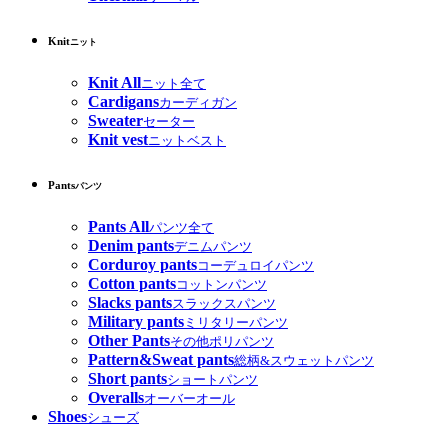
Knit
ニット
Knit All
ニット全て
Cardigans
カーディガン
Sweater
セーター
Knit vest
ニットベスト
Pants
パンツ
Pants All
パンツ全て
Denim pants
デニムパンツ
Corduroy pants
コーデュロイパンツ
Cotton pants
コットンパンツ
Slacks pants
スラックスパンツ
Military pants
ミリタリーパンツ
Other Pants
その他ポリパンツ
Pattern&Sweat pants
総柄&スウェットパンツ
Short pants
ショートパンツ
Overalls
オーバーオール
Shoes
シューズ