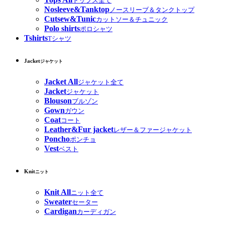
トップス全て
Nosleeve&Tanktop
ノースリーブ＆タンクトップ
Cutsew&Tunic
カットソー＆チュニック
Polo shirts
ポロシャツ
Tshirts
Tシャツ
Jacket
ジャケット
Jacket All
ジャケット全て
Jacket
ジャケット
Blouson
ブルゾン
Gown
ガウン
Coat
コート
Leather&Fur jacket
レザー＆ファージャケット
Poncho
ポンチョ
Vest
ベスト
Knit
ニット
Knit All
ニット全て
Sweater
セーター
Cardigan
カーディガン