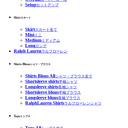
Setup
セットアップ
Skirt
スカート
Skirt
スカート全て
Mini
ミニ
Medium
ミディアム
Long
ロング
Ralph Lauren
ラルフローレン
Shirts Blous
シャツ・ブラウス
Shirts Blous All
シャツ・ブラウス全て
Shortsleeve shirts
半袖シャツ
Longsleeve shirts
長袖シャツ
Shortsleeve blous
半袖ブラウス
Longsleeve blous
長袖ブラウス
RalphLauren Shirts
ラルフローレンシャツ
Tops
トップス
Tops All