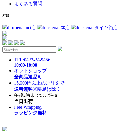
よくある質問
SNS
dracaena_net店
dracaena_本店
dracaena_ダイヤ街店
TEL:0422-24-9456
10:00-18:00
ネットショップ
全商品返品可
15,000円以上のご注文で
送料無料
※離島は除く
午後2時までのご注文
当日出荷
Free Wrapping
ラッピング無料