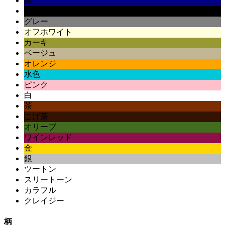
紺
黒
グレー
オフホワイト
カーキ
ベージュ
オレンジ
水色
ピンク
白
茶
こげ茶
オリーブ
ワインレッド
金
銀
ツートン
スリートーン
カラフル
クレイジー
柄