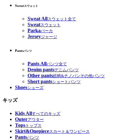
Sweat
スウェット
Sweat All
スウェット全て
Sweat
スウェット
Parka
パーカ
Jersey
ジャージ
Pants
パンツ
Pants All
パンツ全て
Denim pants
デニムパンツ
Other pants
総柄&チノパンその他パンツ
Short pants
ショートパンツ
Shoes
シューズ
キッズ
Kids All
すべてのキッズ
Outer
アウター
Tops
トップス
Skirt&Onepiece
スカート＆ワンピース
Pants
パンツ