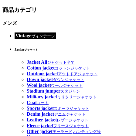
商品カテゴリ
メンズ
Vintage
ヴィンテージ
Jacket
ジャケット
Jacket All
ジャケット全て
Cotton jacket
コットンジャケット
Outdoor jacket
アウトドアジャケット
Down jacket
ダウンジャケット
Wool jacket
ウールジャケット
Stadium jumper
スタジャン
Military jacket
ミリタリージャケット
Coat
コート
Sports jacket
スポーツジャケット
Denim jacket
デニムジャケット
Leather jacket
レザージャケット
Fleece jacket
フリースジャケット
Other jacket
テーラード,ハンティング等