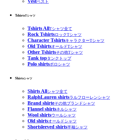
Vest
ベスト
Tshirts
Tシャツ
Tshirts All
Tシャツ全て
Rock Tshirts
ロックTシャツ
Character Tshirts
キャラクターTシャツ
Old Tshirts
オールドTシャツ
Other Tshirts
その他Tシャツ
Tank top
タンクトップ
Polo shirts
ポロシャツ
Shirts
シャツ
Shirts All
シャツ全て
RalphLauren shirts
ラルフローレンシャツ
Brand shirte
その他ブランドシャツ
Flannel shirts
ネルシャツ
Wool shirts
ウールシャツ
Old shirts
オールドシャツ
Shortsleeved shirts
半袖シャツ