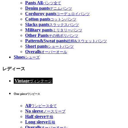
Pants All
パンツ全て
Denim pants
デニムパンツ
Corduroy pants
コーデュロイパンツ
Cotton pants
コットンパンツ
Slacks pants
スラックスパンツ
Military pants
ミリタリーパンツ
Other Pants
その他ポリパンツ
Pattern&Sweat pants
総柄&スウェットパンツ
Short pants
ショートパンツ
Overalls
オーバーオール
Shoes
シューズ
レディース
Vintage
ヴィンテージ
One piece
ワンピース
All
ワンピース全て
No sleeve
ノースリーブ
Half sleeve
半袖
Long sleeve
長袖
Overalls
オーバーオール