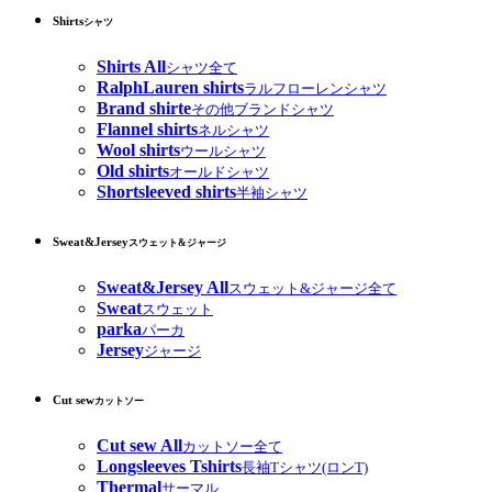
Shirts
シャツ
Shirts All
シャツ全て
RalphLauren shirts
ラルフローレンシャツ
Brand shirte
その他ブランドシャツ
Flannel shirts
ネルシャツ
Wool shirts
ウールシャツ
Old shirts
オールドシャツ
Shortsleeved shirts
半袖シャツ
Sweat&Jersey
スウェット&ジャージ
Sweat&Jersey All
スウェット&ジャージ全て
Sweat
スウェット
parka
パーカ
Jersey
ジャージ
Cut sew
カットソー
Cut sew All
カットソー全て
Longsleeves Tshirts
長袖Tシャツ(ロンT)
Thermal
サーマル