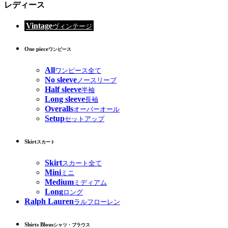
レディース
Vintage
ヴィンテージ
One piece
ワンピース
All
ワンピース全て
No sleeve
ノースリーブ
Half sleeve
半袖
Long sleeve
長袖
Overalls
オーバーオール
Setup
セットアップ
Skirt
スカート
Skirt
スカート全て
Mini
ミニ
Medium
ミディアム
Long
ロング
Ralph Lauren
ラルフローレン
Shirts Blous
シャツ・ブラウス