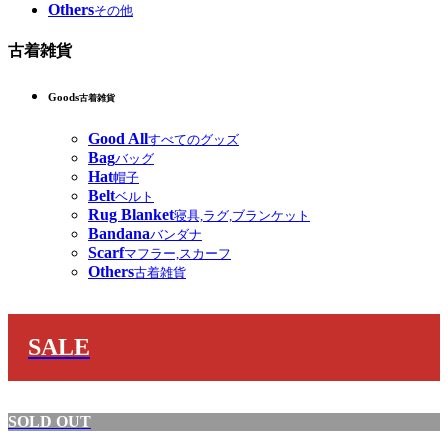
Others
その他
古着雑貨
Goods
古着雑貨
Good All
すべてのグッズ
Bag
バッグ
Hat
帽子
Belt
ベルト
Rug Blanket
寝具,ラグ,ブランケット
Bandana
バンダナ
Scarf
マフラー,スカーフ
Others
古着雑貨
SALE
SOLD OUT