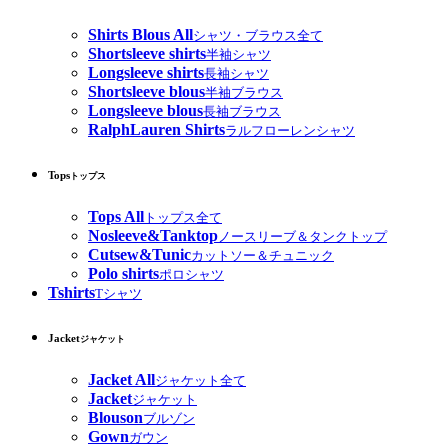
Shirts Blous All
シャツ・ブラウス全て
Shortsleeve shirts
半袖シャツ
Longsleeve shirts
長袖シャツ
Shortsleeve blous
半袖ブラウス
Longsleeve blous
長袖ブラウス
RalphLauren Shirts
ラルフローレンシャツ
Tops
トップス
Tops All
トップス全て
Nosleeve&Tanktop
ノースリーブ＆タンクトップ
Cutsew&Tunic
カットソー＆チュニック
Polo shirts
ポロシャツ
Tshirts
Tシャツ
Jacket
ジャケット
Jacket All
ジャケット全て
Jacket
ジャケット
Blouson
ブルゾン
Gown
ガウン