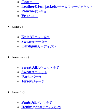
Coat
コート
Leather&Fur jacket
レザー＆ファージャケット
Poncho
ポンチョ
Vest
ベスト
Knit
ニット
Knit All
ニット全て
Sweater
セーター
Cardigan
カーディガン
Sweat
スウェット
Sweat All
スウェット全て
Sweat
スウェット
Parka
パーカ
Jersey
ジャージ
Pants
パンツ
Pants All
パンツ全て
Denim pants
デニムパンツ