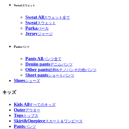
Sweat
スウェット
Sweat All
スウェット全て
Sweat
スウェット
Parka
パーカ
Jersey
ジャージ
Pants
パンツ
Pants All
パンツ全て
Denim pants
デニムパンツ
Other pants
総柄&チノパンその他パンツ
Short pants
ショートパンツ
Shoes
シューズ
キッズ
Kids All
すべてのキッズ
Outer
アウター
Tops
トップス
Skirt&Onepiece
スカート＆ワンピース
Pants
パンツ