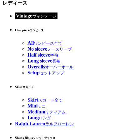
レディース
Vintage
ヴィンテージ
One piece
ワンピース
All
ワンピース全て
No sleeve
ノースリーブ
Half sleeve
半袖
Long sleeve
長袖
Overalls
オーバーオール
Setup
セットアップ
Skirt
スカート
Skirt
スカート全て
Mini
ミニ
Medium
ミディアム
Long
ロング
Ralph Lauren
ラルフローレン
Shirts Blous
シャツ・ブラウス