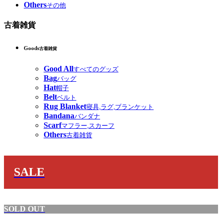
Others
その他
古着雑貨
Goods
古着雑貨
Good All
すべてのグッズ
Bag
バッグ
Hat
帽子
Belt
ベルト
Rug Blanket
寝具,ラグ,ブランケット
Bandana
バンダナ
Scarf
マフラー,スカーフ
Others
古着雑貨
SALE
SOLD OUT