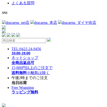
よくある質問
SNS
dracaena_net店
dracaena_本店
dracaena_ダイヤ街店
TEL:0422-24-9456
10:00-18:00
ネットショップ
全商品返品可
15,000円以上のご注文で
送料無料
※離島は除く
午後2時までのご注文
当日出荷
Free Wrapping
ラッピング無料