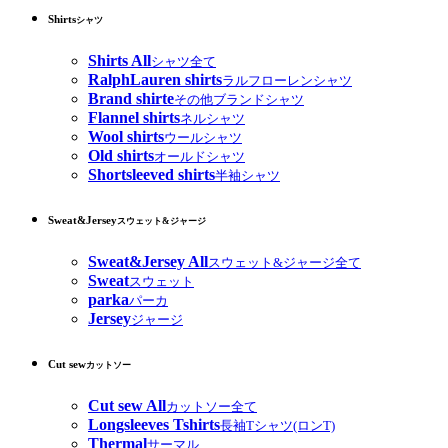
Shirts
シャツ
Shirts All
シャツ全て
RalphLauren shirts
ラルフローレンシャツ
Brand shirte
その他ブランドシャツ
Flannel shirts
ネルシャツ
Wool shirts
ウールシャツ
Old shirts
オールドシャツ
Shortsleeved shirts
半袖シャツ
Sweat&Jersey
スウェット&ジャージ
Sweat&Jersey All
スウェット&ジャージ全て
Sweat
スウェット
parka
パーカ
Jersey
ジャージ
Cut sew
カットソー
Cut sew All
カットソー全て
Longsleeves Tshirts
長袖Tシャツ(ロンT)
Thermal
サーマル