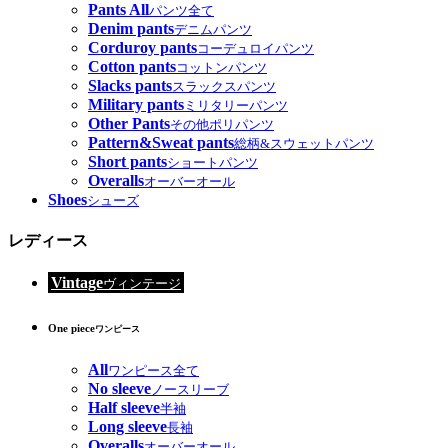
Pants All
パンツ全て
Denim pants
デニムパンツ
Corduroy pants
コーデュロイパンツ
Cotton pants
コットンパンツ
Slacks pants
スラックスパンツ
Military pants
ミリタリーパンツ
Other Pants
その他ポリパンツ
Pattern&Sweat pants
総柄&スウェットパンツ
Short pants
ショートパンツ
Overalls
オーバーオール
Shoes
シューズ
レディース
Vintage
ヴィンテージ
One piece
ワンピース
All
ワンピース全て
No sleeve
ノースリーブ
Half sleeve
半袖
Long sleeve
長袖
Overalls
オーバーオール