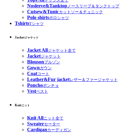
トップス全て
Nosleeve&Tanktop
ノースリーブ＆タンクトップ
Cutsew&Tunic
カットソー＆チュニック
Polo shirts
ポロシャツ
Tshirts
Tシャツ
Jacket
ジャケット
Jacket All
ジャケット全て
Jacket
ジャケット
Blouson
ブルゾン
Gown
ガウン
Coat
コート
Leather&Fur jacket
レザー＆ファージャケット
Poncho
ポンチョ
Vest
ベスト
Knit
ニット
Knit All
ニット全て
Sweater
セーター
Cardigan
カーディガン