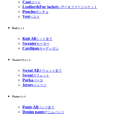
Coat
コート
Leather&Fur jacket
レザー＆ファージャケット
Poncho
ポンチョ
Vest
ベスト
Knit
ニット
Knit All
ニット全て
Sweater
セーター
Cardigan
カーディガン
Sweat
スウェット
Sweat All
スウェット全て
Sweat
スウェット
Parka
パーカ
Jersey
ジャージ
Pants
パンツ
Pants All
パンツ全て
Denim pants
デニムパンツ