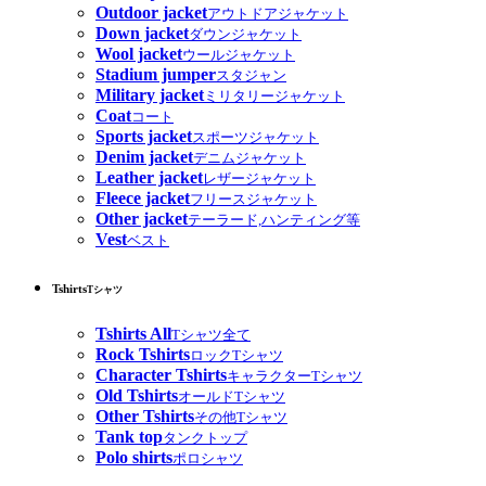
Outdoor jacket
アウトドアジャケット
Down jacket
ダウンジャケット
Wool jacket
ウールジャケット
Stadium jumper
スタジャン
Military jacket
ミリタリージャケット
Coat
コート
Sports jacket
スポーツジャケット
Denim jacket
デニムジャケット
Leather jacket
レザージャケット
Fleece jacket
フリースジャケット
Other jacket
テーラード,ハンティング等
Vest
ベスト
Tshirts
Tシャツ
Tshirts All
Tシャツ全て
Rock Tshirts
ロックTシャツ
Character Tshirts
キャラクターTシャツ
Old Tshirts
オールドTシャツ
Other Tshirts
その他Tシャツ
Tank top
タンクトップ
Polo shirts
ポロシャツ