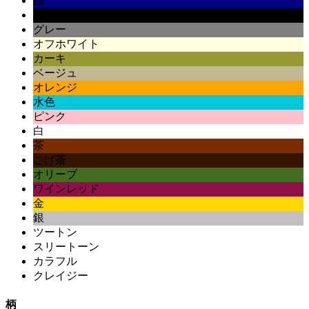
紺
黒
グレー
オフホワイト
カーキ
ベージュ
オレンジ
水色
ピンク
白
茶
こげ茶
オリーブ
ワインレッド
金
銀
ツートン
スリートーン
カラフル
クレイジー
柄