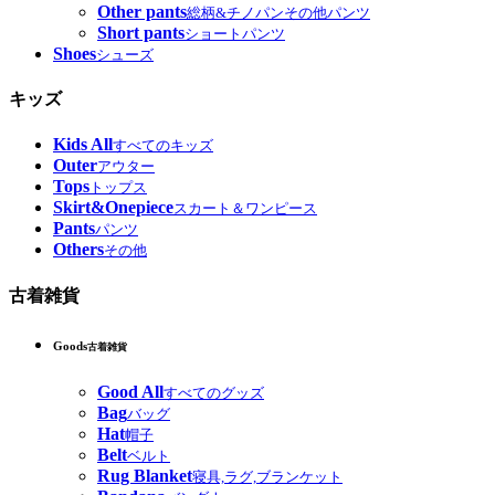
Other pants
総柄&チノパンその他パンツ
Short pants
ショートパンツ
Shoes
シューズ
キッズ
Kids All
すべてのキッズ
Outer
アウター
Tops
トップス
Skirt&Onepiece
スカート＆ワンピース
Pants
パンツ
Others
その他
古着雑貨
Goods
古着雑貨
Good All
すべてのグッズ
Bag
バッグ
Hat
帽子
Belt
ベルト
Rug Blanket
寝具,ラグ,ブランケット