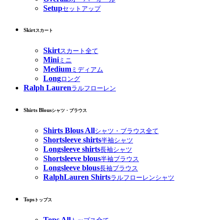
Setup
セットアップ
Skirt
スカート
Skirt
スカート全て
Mini
ミニ
Medium
ミディアム
Long
ロング
Ralph Lauren
ラルフローレン
Shirts Blous
シャツ・ブラウス
Shirts Blous All
シャツ・ブラウス全て
Shortsleeve shirts
半袖シャツ
Longsleeve shirts
長袖シャツ
Shortsleeve blous
半袖ブラウス
Longsleeve blous
長袖ブラウス
RalphLauren Shirts
ラルフローレンシャツ
Tops
トップス
Tops All