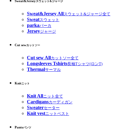
Sweat&Jersey
スウェット&ジャージ
Sweat&Jersey All
スウェット&ジャージ全て
Sweat
スウェット
parka
パーカ
Jersey
ジャージ
Cut sew
カットソー
Cut sew All
カットソー全て
Longsleeves Tshirts
長袖Tシャツ(ロンT)
Thermal
サーマル
Knit
ニット
Knit All
ニット全て
Cardigans
カーディガン
Sweater
セーター
Knit vest
ニットベスト
Pants
パンツ