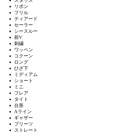
スタッズ
リボン
フリル
ティアード
セーラー
シースルー
前V
刺繍
ワッペン
コクーン
ロング
ひざ下
ミディアム
ショート
ミニ
フレア
タイト
台形
Aライン
ギャザー
プリーツ
ストレート