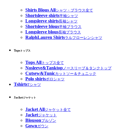
Shirts Blous All
シャツ・ブラウス全て
Shortsleeve shirts
半袖シャツ
Longsleeve shirts
長袖シャツ
Shortsleeve blous
半袖ブラウス
Longsleeve blous
長袖ブラウス
RalphLauren Shirts
ラルフローレンシャツ
Tops
トップス
Tops All
トップス全て
Nosleeve&Tanktop
ノースリーブ＆タンクトップ
Cutsew&Tunic
カットソー＆チュニック
Polo shirts
ポロシャツ
Tshirts
Tシャツ
Jacket
ジャケット
Jacket All
ジャケット全て
Jacket
ジャケット
Blouson
ブルゾン
Gown
ガウン