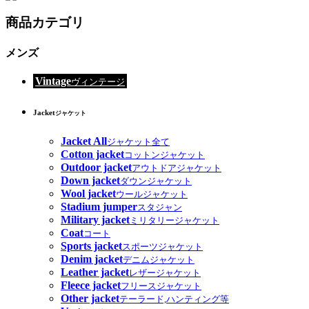
商品カテゴリ
メンズ
Vintage
ヴィンテージ
Jacket
ジャケット
Jacket All
ジャケット全て
Cotton jacket
コットンジャケット
Outdoor jacket
アウトドアジャケット
Down jacket
ダウンジャケット
Wool jacket
ウールジャケット
Stadium jumper
スタジャン
Military jacket
ミリタリージャケット
Coat
コート
Sports jacket
スポーツジャケット
Denim jacket
デニムジャケット
Leather jacket
レザージャケット
Fleece jacket
フリースジャケット
Other jacket
テーラード,ハンティング等