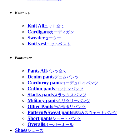
Knit
ニット
Knit All
ニット全て
Cardigans
カーディガン
Sweater
セーター
Knit vest
ニットベスト
Pants
パンツ
Pants All
パンツ全て
Denim pants
デニムパンツ
Corduroy pants
コーデュロイパンツ
Cotton pants
コットンパンツ
Slacks pants
スラックスパンツ
Military pants
ミリタリーパンツ
Other Pants
その他ポリパンツ
Pattern&Sweat pants
総柄&スウェットパンツ
Short pants
ショートパンツ
Overalls
オーバーオール
Shoes
シューズ