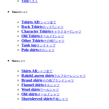
Vest
ベスト
Tshirts
Tシャツ
Tshirts All
Tシャツ全て
Rock Tshirts
ロックTシャツ
Character Tshirts
キャラクターTシャツ
Old Tshirts
オールドTシャツ
Other Tshirts
その他Tシャツ
Tank top
タンクトップ
Polo shirts
ポロシャツ
Shirts
シャツ
Shirts All
シャツ全て
RalphLauren shirts
ラルフローレンシャツ
Brand shirte
その他ブランドシャツ
Flannel shirts
ネルシャツ
Wool shirts
ウールシャツ
Old shirts
オールドシャツ
Shortsleeved shirts
半袖シャツ