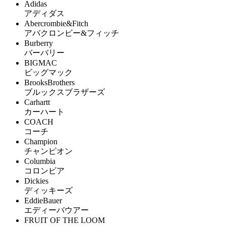
Adidas
アディダス
Abercrombie&Fitch
アバクロンビー&フィッチ
Burberry
バーバリー
BIGMAC
ビッグマック
BrooksBrothers
ブルックスブラザーズ
Carhartt
カーハート
COACH
コーチ
Champion
チャンピオン
Columbia
コロンビア
Dickies
ディッキーズ
EddieBauer
エディーバウアー
FRUIT OF THE LOOM