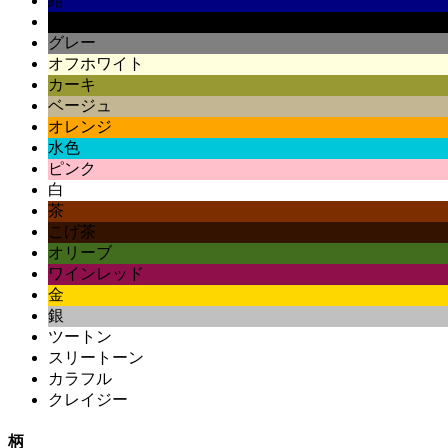
紺
黒
グレー
オフホワイト
カーキ
ベージュ
オレンジ
水色
ピンク
白
茶
こげ茶
オリーブ
ワインレッド
金
銀
ツートン
スリートーン
カラフル
クレイジー
柄