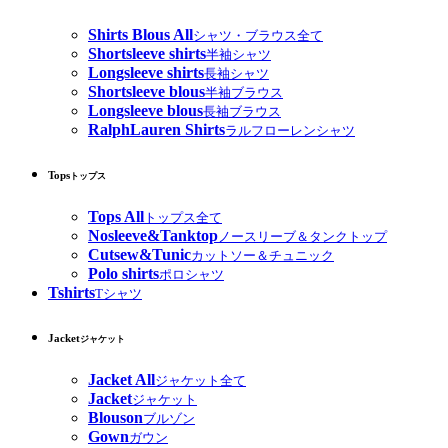
Shirts Blous All
シャツ・ブラウス全て
Shortsleeve shirts
半袖シャツ
Longsleeve shirts
長袖シャツ
Shortsleeve blous
半袖ブラウス
Longsleeve blous
長袖ブラウス
RalphLauren Shirts
ラルフローレンシャツ
Tops
トップス
Tops All
トップス全て
Nosleeve&Tanktop
ノースリーブ＆タンクトップ
Cutsew&Tunic
カットソー＆チュニック
Polo shirts
ポロシャツ
Tshirts
Tシャツ
Jacket
ジャケット
Jacket All
ジャケット全て
Jacket
ジャケット
Blouson
ブルゾン
Gown
ガウン