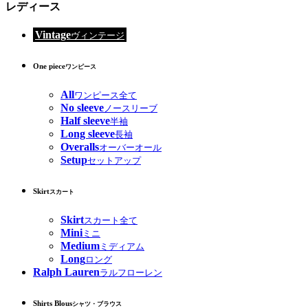
レディース
Vintage
ヴィンテージ
One piece
ワンピース
All
ワンピース全て
No sleeve
ノースリーブ
Half sleeve
半袖
Long sleeve
長袖
Overalls
オーバーオール
Setup
セットアップ
Skirt
スカート
Skirt
スカート全て
Mini
ミニ
Medium
ミディアム
Long
ロング
Ralph Lauren
ラルフローレン
Shirts Blous
シャツ・ブラウス