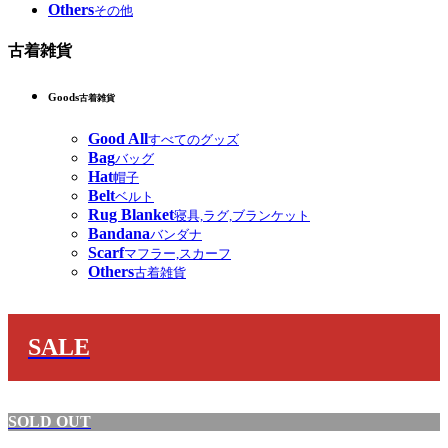
Others
その他
古着雑貨
Goods
古着雑貨
Good All
すべてのグッズ
Bag
バッグ
Hat
帽子
Belt
ベルト
Rug Blanket
寝具,ラグ,ブランケット
Bandana
バンダナ
Scarf
マフラー,スカーフ
Others
古着雑貨
SALE
SOLD OUT