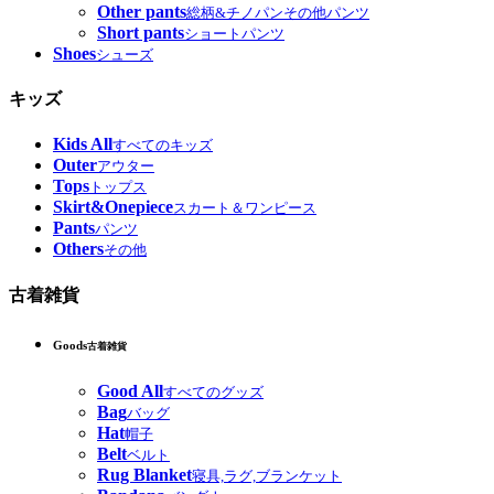
Other pants
総柄&チノパンその他パンツ
Short pants
ショートパンツ
Shoes
シューズ
キッズ
Kids All
すべてのキッズ
Outer
アウター
Tops
トップス
Skirt&Onepiece
スカート＆ワンピース
Pants
パンツ
Others
その他
古着雑貨
Goods
古着雑貨
Good All
すべてのグッズ
Bag
バッグ
Hat
帽子
Belt
ベルト
Rug Blanket
寝具,ラグ,ブランケット