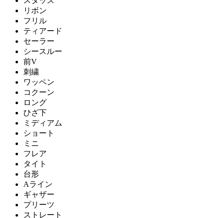
スタッズ
リボン
フリル
ティアード
セーラー
シースルー
前V
刺繍
ワッペン
コクーン
ロング
ひざ下
ミディアム
ショート
ミニ
フレア
タイト
台形
Aライン
ギャザー
プリーツ
ストレート