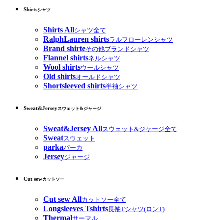
Shirts
シャツ
Shirts All
シャツ全て
RalphLauren shirts
ラルフローレンシャツ
Brand shirte
その他ブランドシャツ
Flannel shirts
ネルシャツ
Wool shirts
ウールシャツ
Old shirts
オールドシャツ
Shortsleeved shirts
半袖シャツ
Sweat&Jersey
スウェット&ジャージ
Sweat&Jersey All
スウェット&ジャージ全て
Sweat
スウェット
parka
パーカ
Jersey
ジャージ
Cut sew
カットソー
Cut sew All
カットソー全て
Longsleeves Tshirts
長袖Tシャツ(ロンT)
Thermal
サーマル