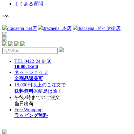
よくある質問
SNS
dracaena_net店
dracaena_本店
dracaena_ダイヤ街店
TEL:0422-24-9456
10:00-18:00
ネットショップ
全商品返品可
15,000円以上のご注文で
送料無料
※離島は除く
午後2時までのご注文
当日出荷
Free Wrapping
ラッピング無料