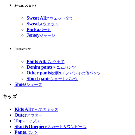
Sweat
スウェット
Sweat All
スウェット全て
Sweat
スウェット
Parka
パーカ
Jersey
ジャージ
Pants
パンツ
Pants All
パンツ全て
Denim pants
デニムパンツ
Other pants
総柄&チノパンその他パンツ
Short pants
ショートパンツ
Shoes
シューズ
キッズ
Kids All
すべてのキッズ
Outer
アウター
Tops
トップス
Skirt&Onepiece
スカート＆ワンピース
Pants
パンツ