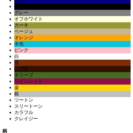
紺
黒
グレー
オフホワイト
カーキ
ベージュ
オレンジ
水色
ピンク
白
茶
こげ茶
オリーブ
ワインレッド
金
銀
ツートン
スリートーン
カラフル
クレイジー
柄