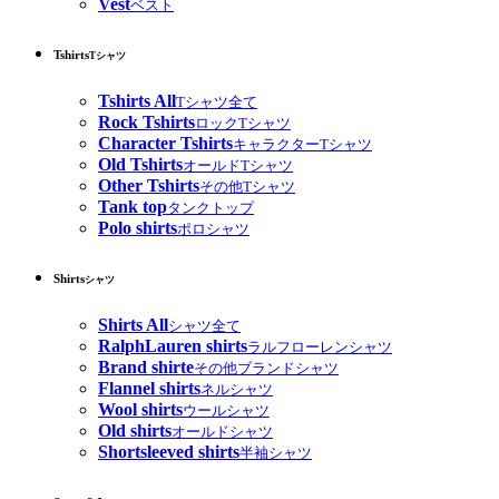
Vest
ベスト
Tshirts
Tシャツ
Tshirts All
Tシャツ全て
Rock Tshirts
ロックTシャツ
Character Tshirts
キャラクターTシャツ
Old Tshirts
オールドTシャツ
Other Tshirts
その他Tシャツ
Tank top
タンクトップ
Polo shirts
ポロシャツ
Shirts
シャツ
Shirts All
シャツ全て
RalphLauren shirts
ラルフローレンシャツ
Brand shirte
その他ブランドシャツ
Flannel shirts
ネルシャツ
Wool shirts
ウールシャツ
Old shirts
オールドシャツ
Shortsleeved shirts
半袖シャツ