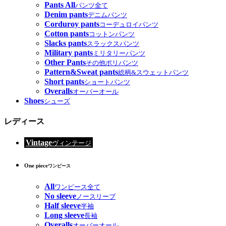
Pants All
パンツ全て
Denim pants
デニムパンツ
Corduroy pants
コーデュロイパンツ
Cotton pants
コットンパンツ
Slacks pants
スラックスパンツ
Military pants
ミリタリーパンツ
Other Pants
その他ポリパンツ
Pattern&Sweat pants
総柄&スウェットパンツ
Short pants
ショートパンツ
Overalls
オーバーオール
Shoes
シューズ
レディース
Vintage
ヴィンテージ
One piece
ワンピース
All
ワンピース全て
No sleeve
ノースリーブ
Half sleeve
半袖
Long sleeve
長袖
Overalls
オーバーオール