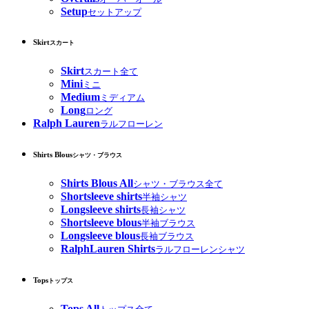
Setup
セットアップ
Skirt
スカート
Skirt
スカート全て
Mini
ミニ
Medium
ミディアム
Long
ロング
Ralph Lauren
ラルフローレン
Shirts Blous
シャツ・ブラウス
Shirts Blous All
シャツ・ブラウス全て
Shortsleeve shirts
半袖シャツ
Longsleeve shirts
長袖シャツ
Shortsleeve blous
半袖ブラウス
Longsleeve blous
長袖ブラウス
RalphLauren Shirts
ラルフローレンシャツ
Tops
トップス
Tops All