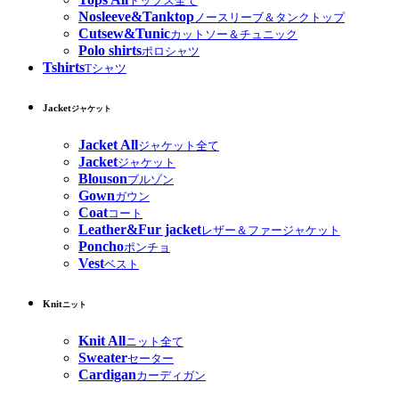
トップス全て
Nosleeve&Tanktop
ノースリーブ＆タンクトップ
Cutsew&Tunic
カットソー＆チュニック
Polo shirts
ポロシャツ
Tshirts
Tシャツ
Jacket
ジャケット
Jacket All
ジャケット全て
Jacket
ジャケット
Blouson
ブルゾン
Gown
ガウン
Coat
コート
Leather&Fur jacket
レザー＆ファージャケット
Poncho
ポンチョ
Vest
ベスト
Knit
ニット
Knit All
ニット全て
Sweater
セーター
Cardigan
カーディガン