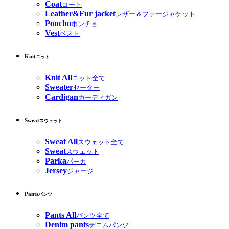
Coat
コート
Leather&Fur jacket
レザー＆ファージャケット
Poncho
ポンチョ
Vest
ベスト
Knit
ニット
Knit All
ニット全て
Sweater
セーター
Cardigan
カーディガン
Sweat
スウェット
Sweat All
スウェット全て
Sweat
スウェット
Parka
パーカ
Jersey
ジャージ
Pants
パンツ
Pants All
パンツ全て
Denim pants
デニムパンツ