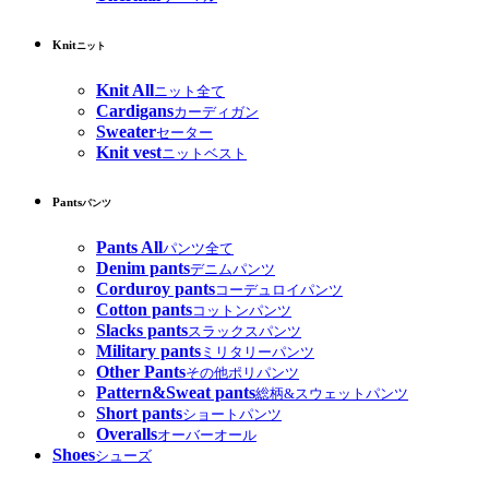
Knit
ニット
Knit All
ニット全て
Cardigans
カーディガン
Sweater
セーター
Knit vest
ニットベスト
Pants
パンツ
Pants All
パンツ全て
Denim pants
デニムパンツ
Corduroy pants
コーデュロイパンツ
Cotton pants
コットンパンツ
Slacks pants
スラックスパンツ
Military pants
ミリタリーパンツ
Other Pants
その他ポリパンツ
Pattern&Sweat pants
総柄&スウェットパンツ
Short pants
ショートパンツ
Overalls
オーバーオール
Shoes
シューズ