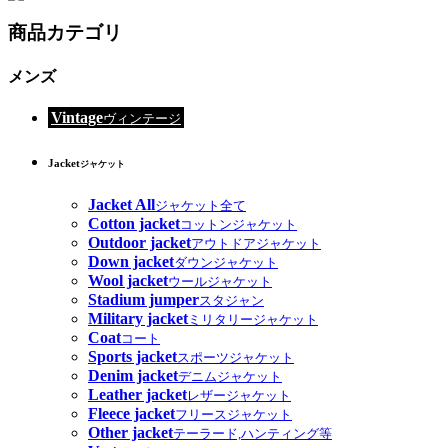
商品カテゴリ
メンズ
Vintage
ヴィンテージ
Jacket
ジャケット
Jacket All
ジャケット全て
Cotton jacket
コットンジャケット
Outdoor jacket
アウトドアジャケット
Down jacket
ダウンジャケット
Wool jacket
ウールジャケット
Stadium jumper
スタジャン
Military jacket
ミリタリージャケット
Coat
コート
Sports jacket
スポーツジャケット
Denim jacket
デニムジャケット
Leather jacket
レザージャケット
Fleece jacket
フリースジャケット
Other jacket
テーラード,ハンティング等