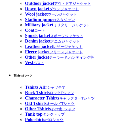
Outdoor jacket
アウトドアジャケット
Down jacket
ダウンジャケット
Wool jacket
ウールジャケット
Stadium jumper
スタジャン
Military jacket
ミリタリージャケット
Coat
コート
Sports jacket
スポーツジャケット
Denim jacket
デニムジャケット
Leather jacket
レザージャケット
Fleece jacket
フリースジャケット
Other jacket
テーラード,ハンティング等
Vest
ベスト
Tshirts
Tシャツ
Tshirts All
Tシャツ全て
Rock Tshirts
ロックTシャツ
Character Tshirts
キャラクターTシャツ
Old Tshirts
オールドTシャツ
Other Tshirts
その他Tシャツ
Tank top
タンクトップ
Polo shirts
ポロシャツ