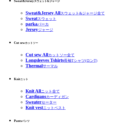
Sweat&Jersey
スウェット&ジャージ
Sweat&Jersey All
スウェット&ジャージ全て
Sweat
スウェット
parka
パーカ
Jersey
ジャージ
Cut sew
カットソー
Cut sew All
カットソー全て
Longsleeves Tshirts
長袖Tシャツ(ロンT)
Thermal
サーマル
Knit
ニット
Knit All
ニット全て
Cardigans
カーディガン
Sweater
セーター
Knit vest
ニットベスト
Pants
パンツ