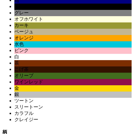
紺
黒
グレー
オフホワイト
カーキ
ベージュ
オレンジ
水色
ピンク
白
茶
こげ茶
オリーブ
ワインレッド
金
銀
ツートン
スリートーン
カラフル
クレイジー
柄