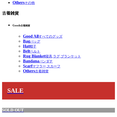
Others
その他
古着雑貨
Goods
古着雑貨
Good All
すべてのグッズ
Bag
バッグ
Hat
帽子
Belt
ベルト
Rug Blanket
寝具,ラグ,ブランケット
Bandana
バンダナ
Scarf
マフラー,スカーフ
Others
古着雑貨
SALE
SOLD OUT