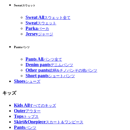
Sweat
スウェット
Sweat All
スウェット全て
Sweat
スウェット
Parka
パーカ
Jersey
ジャージ
Pants
パンツ
Pants All
パンツ全て
Denim pants
デニムパンツ
Other pants
総柄&チノパンその他パンツ
Short pants
ショートパンツ
Shoes
シューズ
キッズ
Kids All
すべてのキッズ
Outer
アウター
Tops
トップス
Skirt&Onepiece
スカート＆ワンピース
Pants
パンツ