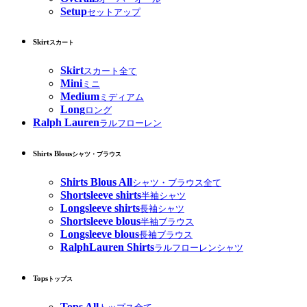
Setup
セットアップ
Skirt
スカート
Skirt
スカート全て
Mini
ミニ
Medium
ミディアム
Long
ロング
Ralph Lauren
ラルフローレン
Shirts Blous
シャツ・ブラウス
Shirts Blous All
シャツ・ブラウス全て
Shortsleeve shirts
半袖シャツ
Longsleeve shirts
長袖シャツ
Shortsleeve blous
半袖ブラウス
Longsleeve blous
長袖ブラウス
RalphLauren Shirts
ラルフローレンシャツ
Tops
トップス
Tops All