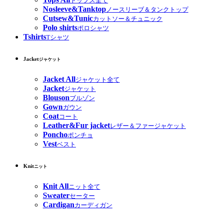
トップス全て
Nosleeve&Tanktop
ノースリーブ＆タンクトップ
Cutsew&Tunic
カットソー＆チュニック
Polo shirts
ポロシャツ
Tshirts
Tシャツ
Jacket
ジャケット
Jacket All
ジャケット全て
Jacket
ジャケット
Blouson
ブルゾン
Gown
ガウン
Coat
コート
Leather&Fur jacket
レザー＆ファージャケット
Poncho
ポンチョ
Vest
ベスト
Knit
ニット
Knit All
ニット全て
Sweater
セーター
Cardigan
カーディガン