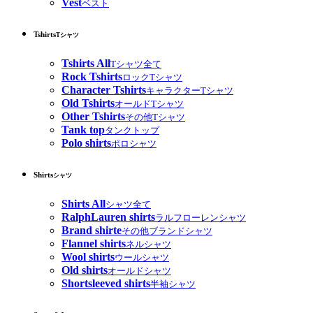
Vest
ベスト
Tshirts
Tシャツ
Tshirts All
Tシャツ全て
Rock Tshirts
ロックTシャツ
Character Tshirts
キャラクターTシャツ
Old Tshirts
オールドTシャツ
Other Tshirts
その他Tシャツ
Tank top
タンクトップ
Polo shirts
ポロシャツ
Shirts
シャツ
Shirts All
シャツ全て
RalphLauren shirts
ラルフローレンシャツ
Brand shirte
その他ブランドシャツ
Flannel shirts
ネルシャツ
Wool shirts
ウールシャツ
Old shirts
オールドシャツ
Shortsleeved shirts
半袖シャツ