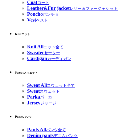
Coat
コート
Leather&Fur jacket
レザー＆ファージャケット
Poncho
ポンチョ
Vest
ベスト
Knit
ニット
Knit All
ニット全て
Sweater
セーター
Cardigan
カーディガン
Sweat
スウェット
Sweat All
スウェット全て
Sweat
スウェット
Parka
パーカ
Jersey
ジャージ
Pants
パンツ
Pants All
パンツ全て
Denim pants
デニムパンツ