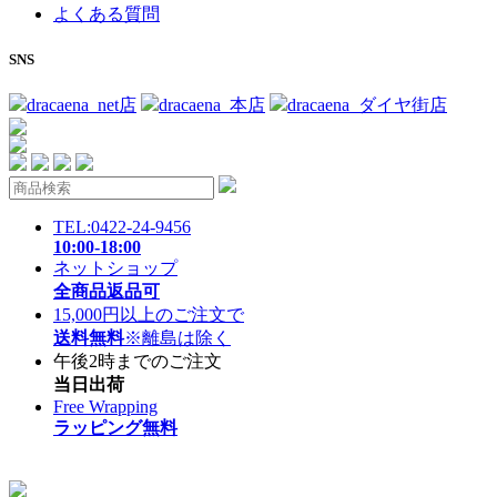
よくある質問
SNS
dracaena_net店
dracaena_本店
dracaena_ダイヤ街店
TEL:0422-24-9456
10:00-18:00
ネットショップ
全商品返品可
15,000円以上のご注文で
送料無料
※離島は除く
午後2時までのご注文
当日出荷
Free Wrapping
ラッピング無料