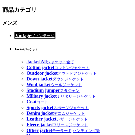
商品カテゴリ
メンズ
Vintage
ヴィンテージ
Jacket
ジャケット
Jacket All
ジャケット全て
Cotton jacket
コットンジャケット
Outdoor jacket
アウトドアジャケット
Down jacket
ダウンジャケット
Wool jacket
ウールジャケット
Stadium jumper
スタジャン
Military jacket
ミリタリージャケット
Coat
コート
Sports jacket
スポーツジャケット
Denim jacket
デニムジャケット
Leather jacket
レザージャケット
Fleece jacket
フリースジャケット
Other jacket
テーラード,ハンティング等