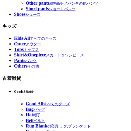
Other pants
総柄&チノパンその他パンツ
Short pants
ショートパンツ
Shoes
シューズ
キッズ
Kids All
すべてのキッズ
Outer
アウター
Tops
トップス
Skirt&Onepiece
スカート＆ワンピース
Pants
パンツ
Others
その他
古着雑貨
Goods
古着雑貨
Good All
すべてのグッズ
Bag
バッグ
Hat
帽子
Belt
ベルト
Rug Blanket
寝具,ラグ,ブランケット