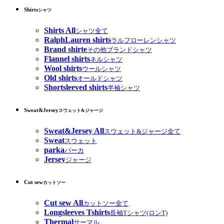
Shirts
シャツ
Shirts All
シャツ全て
RalphLauren shirts
ラルフローレンシャツ
Brand shirte
その他ブランドシャツ
Flannel shirts
ネルシャツ
Wool shirts
ウールシャツ
Old shirts
オールドシャツ
Shortsleeved shirts
半袖シャツ
Sweat&Jersey
スウェット&ジャージ
Sweat&Jersey All
スウェット&ジャージ全て
Sweat
スウェット
parka
パーカ
Jersey
ジャージ
Cut sew
カットソー
Cut sew All
カットソー全て
Longsleeves Tshirts
長袖Tシャツ(ロンT)
Thermal
サーマル