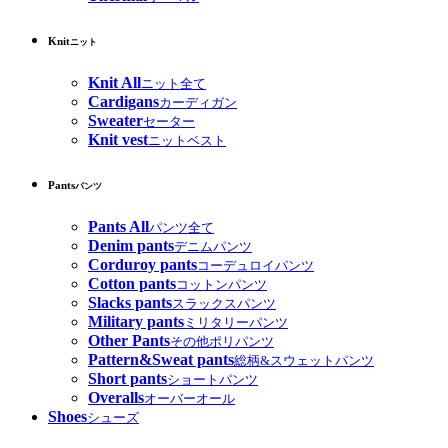
Knit
ニット
Knit All
ニット全て
Cardigans
カーディガン
Sweater
セーター
Knit vest
ニットベスト
Pants
パンツ
Pants All
パンツ全て
Denim pants
デニムパンツ
Corduroy pants
コーデュロイパンツ
Cotton pants
コットンパンツ
Slacks pants
スラックスパンツ
Military pants
ミリタリーパンツ
Other Pants
その他ポリパンツ
Pattern&Sweat pants
総柄&スウェットパンツ
Short pants
ショートパンツ
Overalls
オーバーオール
Shoes
シューズ