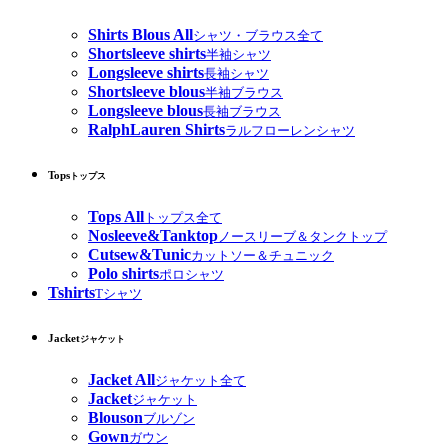
Shirts Blous All
シャツ・ブラウス全て
Shortsleeve shirts
半袖シャツ
Longsleeve shirts
長袖シャツ
Shortsleeve blous
半袖ブラウス
Longsleeve blous
長袖ブラウス
RalphLauren Shirts
ラルフローレンシャツ
Tops
トップス
Tops All
トップス全て
Nosleeve&Tanktop
ノースリーブ＆タンクトップ
Cutsew&Tunic
カットソー＆チュニック
Polo shirts
ポロシャツ
Tshirts
Tシャツ
Jacket
ジャケット
Jacket All
ジャケット全て
Jacket
ジャケット
Blouson
ブルゾン
Gown
ガウン