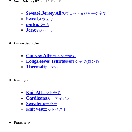
Sweat&Jersey
スウェット&ジャージ
Sweat&Jersey All
スウェット&ジャージ全て
Sweat
スウェット
parka
パーカ
Jersey
ジャージ
Cut sew
カットソー
Cut sew All
カットソー全て
Longsleeves Tshirts
長袖Tシャツ(ロンT)
Thermal
サーマル
Knit
ニット
Knit All
ニット全て
Cardigans
カーディガン
Sweater
セーター
Knit vest
ニットベスト
Pants
パンツ