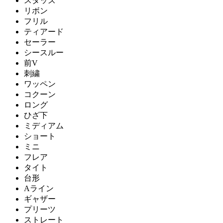
スタッズ
リボン
フリル
ティアード
セーラー
シースルー
前V
刺繍
ワッペン
コクーン
ロング
ひざ下
ミディアム
ショート
ミニ
フレア
タイト
台形
Aライン
ギャザー
プリーツ
ストレート