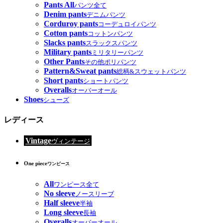
Pants All
パンツ全て
Denim pants
デニムパンツ
Corduroy pants
コーデュロイパンツ
Cotton pants
コットンパンツ
Slacks pants
スラックスパンツ
Military pants
ミリタリーパンツ
Other Pants
その他ポリパンツ
Pattern&Sweat pants
総柄&スウェットパンツ
Short pants
ショートパンツ
Overalls
オーバーオール
Shoes
シューズ
レディース
Vintage
ヴィンテージ
One piece
ワンピース
All
ワンピース全て
No sleeve
ノースリーブ
Half sleeve
半袖
Long sleeve
長袖
Overalls
オーバーオール