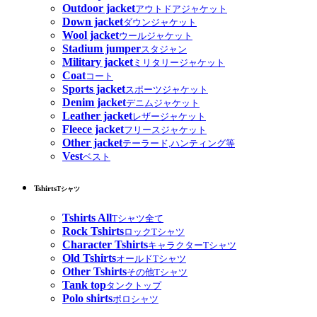
Outdoor jacket
アウトドアジャケット
Down jacket
ダウンジャケット
Wool jacket
ウールジャケット
Stadium jumper
スタジャン
Military jacket
ミリタリージャケット
Coat
コート
Sports jacket
スポーツジャケット
Denim jacket
デニムジャケット
Leather jacket
レザージャケット
Fleece jacket
フリースジャケット
Other jacket
テーラード,ハンティング等
Vest
ベスト
Tshirts
Tシャツ
Tshirts All
Tシャツ全て
Rock Tshirts
ロックTシャツ
Character Tshirts
キャラクターTシャツ
Old Tshirts
オールドTシャツ
Other Tshirts
その他Tシャツ
Tank top
タンクトップ
Polo shirts
ポロシャツ