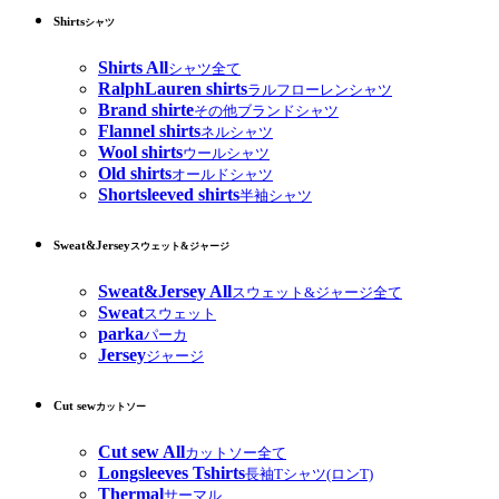
Shirts
シャツ
Shirts All
シャツ全て
RalphLauren shirts
ラルフローレンシャツ
Brand shirte
その他ブランドシャツ
Flannel shirts
ネルシャツ
Wool shirts
ウールシャツ
Old shirts
オールドシャツ
Shortsleeved shirts
半袖シャツ
Sweat&Jersey
スウェット&ジャージ
Sweat&Jersey All
スウェット&ジャージ全て
Sweat
スウェット
parka
パーカ
Jersey
ジャージ
Cut sew
カットソー
Cut sew All
カットソー全て
Longsleeves Tshirts
長袖Tシャツ(ロンT)
Thermal
サーマル