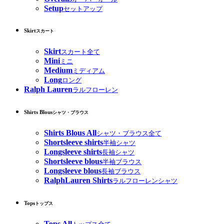
Setup
セットアップ
Skirt
スカート
Skirt
スカート全て
Mini
ミニ
Medium
ミディアム
Long
ロング
Ralph Lauren
ラルフローレン
Shirts Blous
シャツ・ブラウス
Shirts Blous All
シャツ・ブラウス全て
Shortsleeve shirts
半袖シャツ
Longsleeve shirts
長袖シャツ
Shortsleeve blous
半袖ブラウス
Longsleeve blous
長袖ブラウス
RalphLauren Shirts
ラルフローレンシャツ
Tops
トップス
Tops All