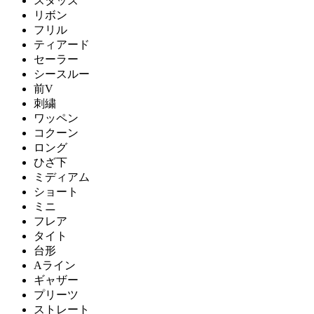
スタッズ
リボン
フリル
ティアード
セーラー
シースルー
前V
刺繍
ワッペン
コクーン
ロング
ひざ下
ミディアム
ショート
ミニ
フレア
タイト
台形
Aライン
ギャザー
プリーツ
ストレート