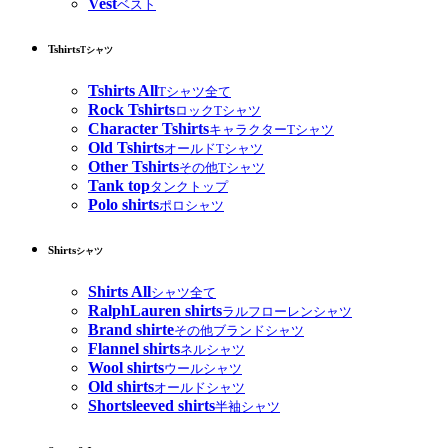
Vest
ベスト
Tshirts
Tシャツ
Tshirts All
Tシャツ全て
Rock Tshirts
ロックTシャツ
Character Tshirts
キャラクターTシャツ
Old Tshirts
オールドTシャツ
Other Tshirts
その他Tシャツ
Tank top
タンクトップ
Polo shirts
ポロシャツ
Shirts
シャツ
Shirts All
シャツ全て
RalphLauren shirts
ラルフローレンシャツ
Brand shirte
その他ブランドシャツ
Flannel shirts
ネルシャツ
Wool shirts
ウールシャツ
Old shirts
オールドシャツ
Shortsleeved shirts
半袖シャツ