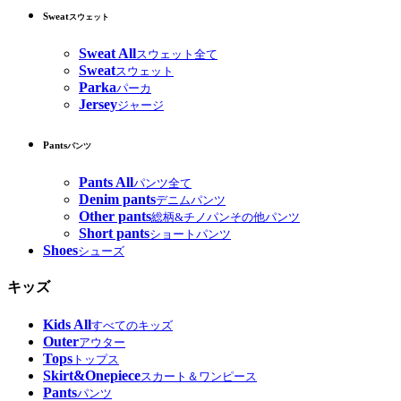
Sweat
スウェット
Sweat All
スウェット全て
Sweat
スウェット
Parka
パーカ
Jersey
ジャージ
Pants
パンツ
Pants All
パンツ全て
Denim pants
デニムパンツ
Other pants
総柄&チノパンその他パンツ
Short pants
ショートパンツ
Shoes
シューズ
キッズ
Kids All
すべてのキッズ
Outer
アウター
Tops
トップス
Skirt&Onepiece
スカート＆ワンピース
Pants
パンツ