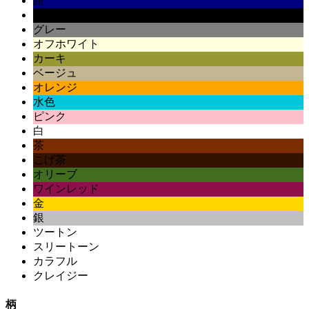
紺
黒
グレー
オフホワイト
カーキ
ベージュ
オレンジ
水色
ピンク
白
茶
こげ茶
オリーブ
ワインレッド
金
銀
ツートン
スリートーン
カラフル
クレイジー
柄