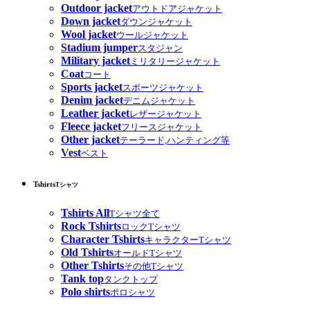
Outdoor jacket
アウトドアジャケット
Down jacket
ダウンジャケット
Wool jacket
ウールジャケット
Stadium jumper
スタジャン
Military jacket
ミリタリージャケット
Coat
コート
Sports jacket
スポーツジャケット
Denim jacket
デニムジャケット
Leather jacket
レザージャケット
Fleece jacket
フリースジャケット
Other jacket
テーラード,ハンティング等
Vest
ベスト
Tshirts
Tシャツ
Tshirts All
Tシャツ全て
Rock Tshirts
ロックTシャツ
Character Tshirts
キャラクターTシャツ
Old Tshirts
オールドTシャツ
Other Tshirts
その他Tシャツ
Tank top
タンクトップ
Polo shirts
ポロシャツ