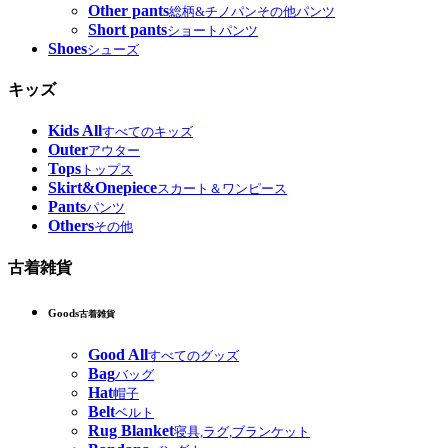
Other pants
総柄&チノパンその他パンツ
Short pants
ショートパンツ
Shoes
シューズ
キッズ
Kids All
すべてのキッズ
Outer
アウター
Tops
トップス
Skirt&Onepiece
スカート＆ワンピース
Pants
パンツ
Others
その他
古着雑貨
Goods
古着雑貨
Good All
すべてのグッズ
Bag
バッグ
Hat
帽子
Belt
ベルト
Rug Blanket
寝具,ラグ,ブランケット