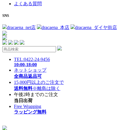
よくある質問
SNS
dracaena_net店
dracaena_本店
dracaena_ダイヤ街店
TEL:0422-24-9456
10:00-18:00
ネットショップ
全商品返品可
15,000円以上のご注文で
送料無料
※離島は除く
午後2時までのご注文
当日出荷
Free Wrapping
ラッピング無料