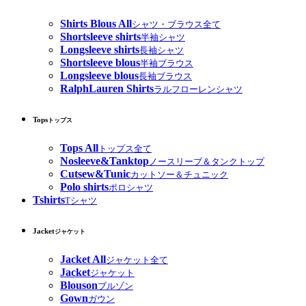
Shirts Blous All
シャツ・ブラウス全て
Shortsleeve shirts
半袖シャツ
Longsleeve shirts
長袖シャツ
Shortsleeve blous
半袖ブラウス
Longsleeve blous
長袖ブラウス
RalphLauren Shirts
ラルフローレンシャツ
Tops
トップス
Tops All
トップス全て
Nosleeve&Tanktop
ノースリーブ＆タンクトップ
Cutsew&Tunic
カットソー＆チュニック
Polo shirts
ポロシャツ
Tshirts
Tシャツ
Jacket
ジャケット
Jacket All
ジャケット全て
Jacket
ジャケット
Blouson
ブルゾン
Gown
ガウン