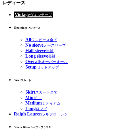
レディース
Vintage
ヴィンテージ
One piece
ワンピース
All
ワンピース全て
No sleeve
ノースリーブ
Half sleeve
半袖
Long sleeve
長袖
Overalls
オーバーオール
Setup
セットアップ
Skirt
スカート
Skirt
スカート全て
Mini
ミニ
Medium
ミディアム
Long
ロング
Ralph Lauren
ラルフローレン
Shirts Blous
シャツ・ブラウス