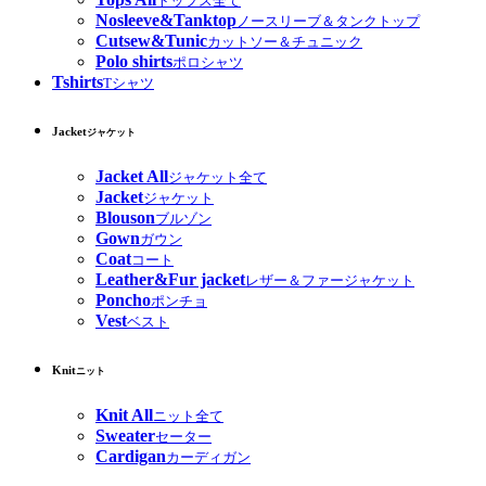
トップス全て
Nosleeve&Tanktop
ノースリーブ＆タンクトップ
Cutsew&Tunic
カットソー＆チュニック
Polo shirts
ポロシャツ
Tshirts
Tシャツ
Jacket
ジャケット
Jacket All
ジャケット全て
Jacket
ジャケット
Blouson
ブルゾン
Gown
ガウン
Coat
コート
Leather&Fur jacket
レザー＆ファージャケット
Poncho
ポンチョ
Vest
ベスト
Knit
ニット
Knit All
ニット全て
Sweater
セーター
Cardigan
カーディガン