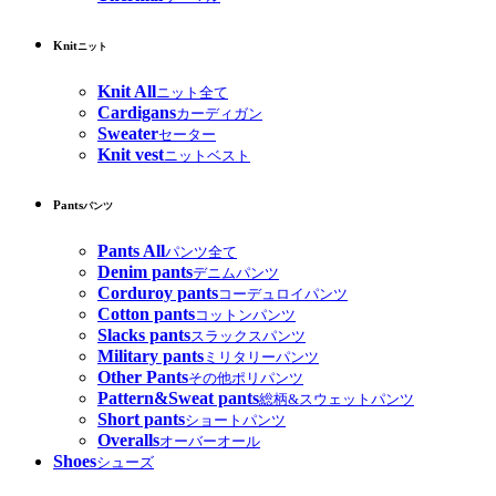
Knit
ニット
Knit All
ニット全て
Cardigans
カーディガン
Sweater
セーター
Knit vest
ニットベスト
Pants
パンツ
Pants All
パンツ全て
Denim pants
デニムパンツ
Corduroy pants
コーデュロイパンツ
Cotton pants
コットンパンツ
Slacks pants
スラックスパンツ
Military pants
ミリタリーパンツ
Other Pants
その他ポリパンツ
Pattern&Sweat pants
総柄&スウェットパンツ
Short pants
ショートパンツ
Overalls
オーバーオール
Shoes
シューズ