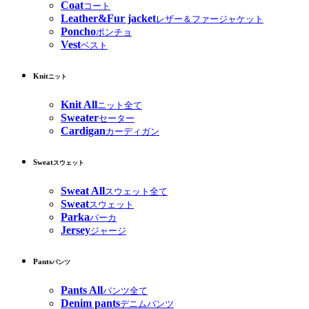
Coat
コート
Leather&Fur jacket
レザー＆ファージャケット
Poncho
ポンチョ
Vest
ベスト
Knit
ニット
Knit All
ニット全て
Sweater
セーター
Cardigan
カーディガン
Sweat
スウェット
Sweat All
スウェット全て
Sweat
スウェット
Parka
パーカ
Jersey
ジャージ
Pants
パンツ
Pants All
パンツ全て
Denim pants
デニムパンツ