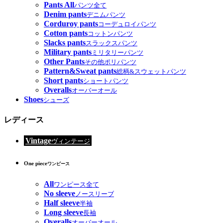
Pants All
パンツ全て
Denim pants
デニムパンツ
Corduroy pants
コーデュロイパンツ
Cotton pants
コットンパンツ
Slacks pants
スラックスパンツ
Military pants
ミリタリーパンツ
Other Pants
その他ポリパンツ
Pattern&Sweat pants
総柄&スウェットパンツ
Short pants
ショートパンツ
Overalls
オーバーオール
Shoes
シューズ
レディース
Vintage
ヴィンテージ
One piece
ワンピース
All
ワンピース全て
No sleeve
ノースリーブ
Half sleeve
半袖
Long sleeve
長袖
Overalls
オーバーオール