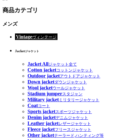
商品カテゴリ
メンズ
Vintage
ヴィンテージ
Jacket
ジャケット
Jacket All
ジャケット全て
Cotton jacket
コットンジャケット
Outdoor jacket
アウトドアジャケット
Down jacket
ダウンジャケット
Wool jacket
ウールジャケット
Stadium jumper
スタジャン
Military jacket
ミリタリージャケット
Coat
コート
Sports jacket
スポーツジャケット
Denim jacket
デニムジャケット
Leather jacket
レザージャケット
Fleece jacket
フリースジャケット
Other jacket
テーラード,ハンティング等