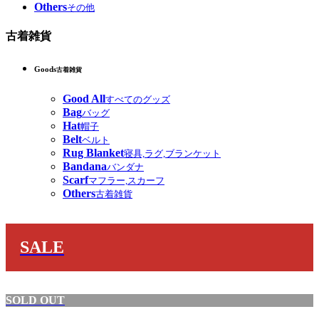
Others
その他
古着雑貨
Goods
古着雑貨
Good All
すべてのグッズ
Bag
バッグ
Hat
帽子
Belt
ベルト
Rug Blanket
寝具,ラグ,ブランケット
Bandana
バンダナ
Scarf
マフラー,スカーフ
Others
古着雑貨
SALE
SOLD OUT