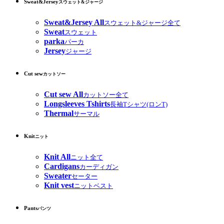
Sweat&Jersey
スウェット&ジャージ
Sweat&Jersey All
スウェット&ジャージ全て
Sweat
スウェット
parka
パーカ
Jersey
ジャージ
Cut sew
カットソー
Cut sew All
カットソー全て
Longsleeves Tshirts
長袖Tシャツ(ロンT)
Thermal
サーマル
Knit
ニット
Knit All
ニット全て
Cardigans
カーディガン
Sweater
セーター
Knit vest
ニットベスト
Pants
パンツ