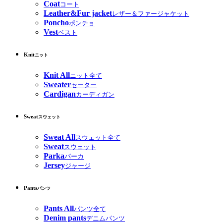
Coat
コート
Leather&Fur jacket
レザー＆ファージャケット
Poncho
ポンチョ
Vest
ベスト
Knit
ニット
Knit All
ニット全て
Sweater
セーター
Cardigan
カーディガン
Sweat
スウェット
Sweat All
スウェット全て
Sweat
スウェット
Parka
パーカ
Jersey
ジャージ
Pants
パンツ
Pants All
パンツ全て
Denim pants
デニムパンツ