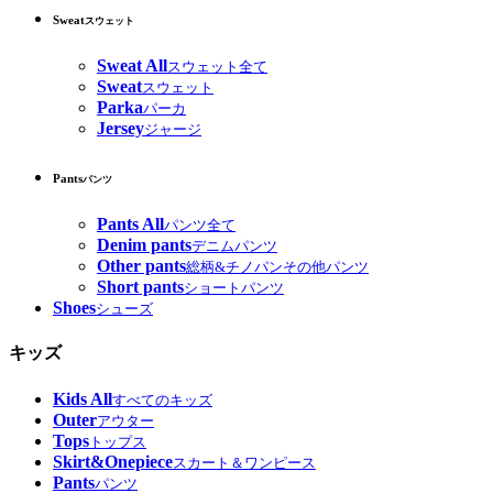
Sweat
スウェット
Sweat All
スウェット全て
Sweat
スウェット
Parka
パーカ
Jersey
ジャージ
Pants
パンツ
Pants All
パンツ全て
Denim pants
デニムパンツ
Other pants
総柄&チノパンその他パンツ
Short pants
ショートパンツ
Shoes
シューズ
キッズ
Kids All
すべてのキッズ
Outer
アウター
Tops
トップス
Skirt&Onepiece
スカート＆ワンピース
Pants
パンツ