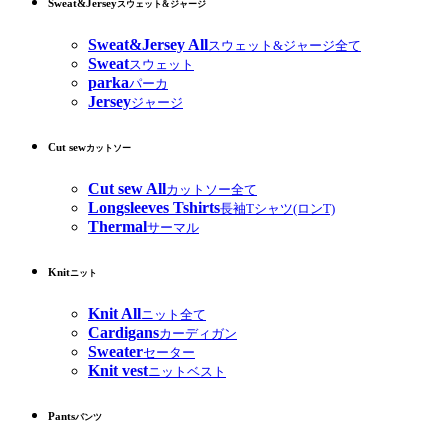
Sweat&Jersey
スウェット&ジャージ
Sweat&Jersey All
スウェット&ジャージ全て
Sweat
スウェット
parka
パーカ
Jersey
ジャージ
Cut sew
カットソー
Cut sew All
カットソー全て
Longsleeves Tshirts
長袖Tシャツ(ロンT)
Thermal
サーマル
Knit
ニット
Knit All
ニット全て
Cardigans
カーディガン
Sweater
セーター
Knit vest
ニットベスト
Pants
パンツ