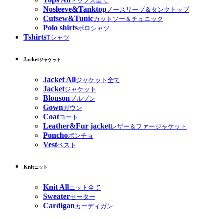
トップス全て
Nosleeve&Tanktop
ノースリーブ＆タンクトップ
Cutsew&Tunic
カットソー＆チュニック
Polo shirts
ポロシャツ
Tshirts
Tシャツ
Jacket
ジャケット
Jacket All
ジャケット全て
Jacket
ジャケット
Blouson
ブルゾン
Gown
ガウン
Coat
コート
Leather&Fur jacket
レザー＆ファージャケット
Poncho
ポンチョ
Vest
ベスト
Knit
ニット
Knit All
ニット全て
Sweater
セーター
Cardigan
カーディガン