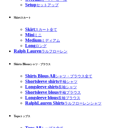
Setup
セットアップ
Skirt
スカート
Skirt
スカート全て
Mini
ミニ
Medium
ミディアム
Long
ロング
Ralph Lauren
ラルフローレン
Shirts Blous
シャツ・ブラウス
Shirts Blous All
シャツ・ブラウス全て
Shortsleeve shirts
半袖シャツ
Longsleeve shirts
長袖シャツ
Shortsleeve blous
半袖ブラウス
Longsleeve blous
長袖ブラウス
RalphLauren Shirts
ラルフローレンシャツ
Tops
トップス
Tops All