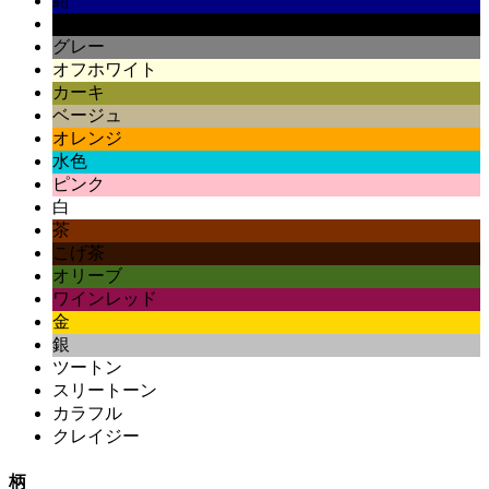
紺
黒
グレー
オフホワイト
カーキ
ベージュ
オレンジ
水色
ピンク
白
茶
こげ茶
オリーブ
ワインレッド
金
銀
ツートン
スリートーン
カラフル
クレイジー
柄