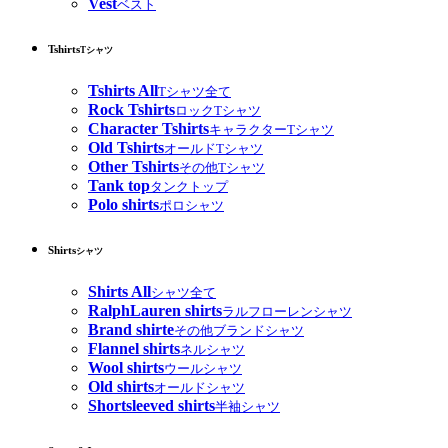
Vest
ベスト
Tshirts
Tシャツ
Tshirts All
Tシャツ全て
Rock Tshirts
ロックTシャツ
Character Tshirts
キャラクターTシャツ
Old Tshirts
オールドTシャツ
Other Tshirts
その他Tシャツ
Tank top
タンクトップ
Polo shirts
ポロシャツ
Shirts
シャツ
Shirts All
シャツ全て
RalphLauren shirts
ラルフローレンシャツ
Brand shirte
その他ブランドシャツ
Flannel shirts
ネルシャツ
Wool shirts
ウールシャツ
Old shirts
オールドシャツ
Shortsleeved shirts
半袖シャツ