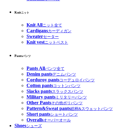
Knit
ニット
Knit All
ニット全て
Cardigans
カーディガン
Sweater
セーター
Knit vest
ニットベスト
Pants
パンツ
Pants All
パンツ全て
Denim pants
デニムパンツ
Corduroy pants
コーデュロイパンツ
Cotton pants
コットンパンツ
Slacks pants
スラックスパンツ
Military pants
ミリタリーパンツ
Other Pants
その他ポリパンツ
Pattern&Sweat pants
総柄&スウェットパンツ
Short pants
ショートパンツ
Overalls
オーバーオール
Shoes
シューズ