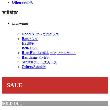
Others
その他
古着雑貨
Goods
古着雑貨
Good All
すべてのグッズ
Bag
バッグ
Hat
帽子
Belt
ベルト
Rug Blanket
寝具,ラグ,ブランケット
Bandana
バンダナ
Scarf
マフラー,スカーフ
Others
古着雑貨
SALE
SOLD OUT