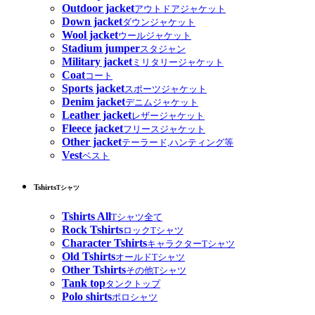
Outdoor jacket
アウトドアジャケット
Down jacket
ダウンジャケット
Wool jacket
ウールジャケット
Stadium jumper
スタジャン
Military jacket
ミリタリージャケット
Coat
コート
Sports jacket
スポーツジャケット
Denim jacket
デニムジャケット
Leather jacket
レザージャケット
Fleece jacket
フリースジャケット
Other jacket
テーラード,ハンティング等
Vest
ベスト
Tshirts
Tシャツ
Tshirts All
Tシャツ全て
Rock Tshirts
ロックTシャツ
Character Tshirts
キャラクターTシャツ
Old Tshirts
オールドTシャツ
Other Tshirts
その他Tシャツ
Tank top
タンクトップ
Polo shirts
ポロシャツ