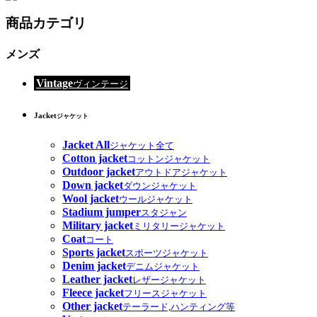
商品カテゴリ
メンズ
Vintage
ヴィンテージ
Jacket
ジャケット
Jacket All
ジャケット全て
Cotton jacket
コットンジャケット
Outdoor jacket
アウトドアジャケット
Down jacket
ダウンジャケット
Wool jacket
ウールジャケット
Stadium jumper
スタジャン
Military jacket
ミリタリージャケット
Coat
コート
Sports jacket
スポーツジャケット
Denim jacket
デニムジャケット
Leather jacket
レザージャケット
Fleece jacket
フリースジャケット
Other jacket
テーラード,ハンティング等