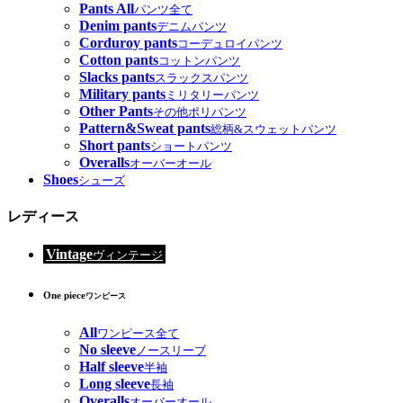
Pants All
パンツ全て
Denim pants
デニムパンツ
Corduroy pants
コーデュロイパンツ
Cotton pants
コットンパンツ
Slacks pants
スラックスパンツ
Military pants
ミリタリーパンツ
Other Pants
その他ポリパンツ
Pattern&Sweat pants
総柄&スウェットパンツ
Short pants
ショートパンツ
Overalls
オーバーオール
Shoes
シューズ
レディース
Vintage
ヴィンテージ
One piece
ワンピース
All
ワンピース全て
No sleeve
ノースリーブ
Half sleeve
半袖
Long sleeve
長袖
Overalls
オーバーオール