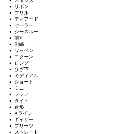
スタッズ
リボン
フリル
ティアード
セーラー
シースルー
前V
刺繍
ワッペン
コクーン
ロング
ひざ下
ミディアム
ショート
ミニ
フレア
タイト
台形
Aライン
ギャザー
プリーツ
ストレート