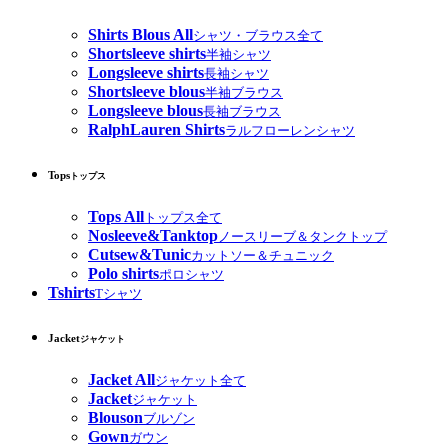
Shirts Blous All
シャツ・ブラウス全て
Shortsleeve shirts
半袖シャツ
Longsleeve shirts
長袖シャツ
Shortsleeve blous
半袖ブラウス
Longsleeve blous
長袖ブラウス
RalphLauren Shirts
ラルフローレンシャツ
Tops
トップス
Tops All
トップス全て
Nosleeve&Tanktop
ノースリーブ＆タンクトップ
Cutsew&Tunic
カットソー＆チュニック
Polo shirts
ポロシャツ
Tshirts
Tシャツ
Jacket
ジャケット
Jacket All
ジャケット全て
Jacket
ジャケット
Blouson
ブルゾン
Gown
ガウン