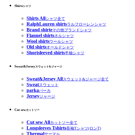
Shirts
シャツ
Shirts All
シャツ全て
RalphLauren shirts
ラルフローレンシャツ
Brand shirte
その他ブランドシャツ
Flannel shirts
ネルシャツ
Wool shirts
ウールシャツ
Old shirts
オールドシャツ
Shortsleeved shirts
半袖シャツ
Sweat&Jersey
スウェット&ジャージ
Sweat&Jersey All
スウェット&ジャージ全て
Sweat
スウェット
parka
パーカ
Jersey
ジャージ
Cut sew
カットソー
Cut sew All
カットソー全て
Longsleeves Tshirts
長袖Tシャツ(ロンT)
Thermal
サーマル