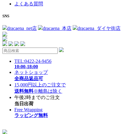
よくある質問
SNS
dracaena_net店
dracaena_本店
dracaena_ダイヤ街店
TEL:0422-24-9456
10:00-18:00
ネットショップ
全商品返品可
15,000円以上のご注文で
送料無料
※離島は除く
午後2時までのご注文
当日出荷
Free Wrapping
ラッピング無料