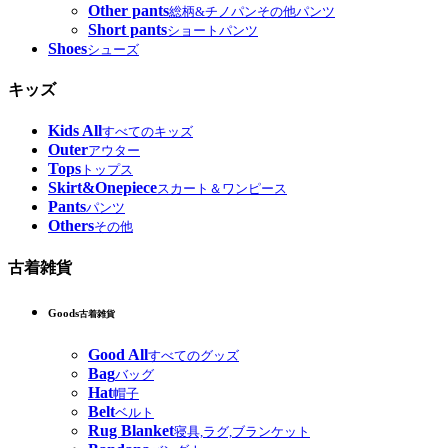
Other pants
総柄&チノパンその他パンツ
Short pants
ショートパンツ
Shoes
シューズ
キッズ
Kids All
すべてのキッズ
Outer
アウター
Tops
トップス
Skirt&Onepiece
スカート＆ワンピース
Pants
パンツ
Others
その他
古着雑貨
Goods
古着雑貨
Good All
すべてのグッズ
Bag
バッグ
Hat
帽子
Belt
ベルト
Rug Blanket
寝具,ラグ,ブランケット