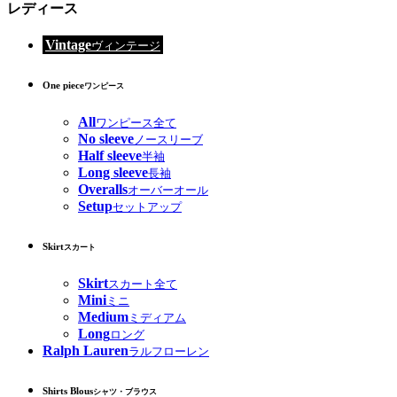
レディース
Vintage
ヴィンテージ
One piece
ワンピース
All
ワンピース全て
No sleeve
ノースリーブ
Half sleeve
半袖
Long sleeve
長袖
Overalls
オーバーオール
Setup
セットアップ
Skirt
スカート
Skirt
スカート全て
Mini
ミニ
Medium
ミディアム
Long
ロング
Ralph Lauren
ラルフローレン
Shirts Blous
シャツ・ブラウス