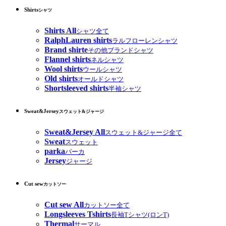
Shirts
シャツ
Shirts All
シャツ全て
RalphLauren shirts
ラルフローレンシャツ
Brand shirte
その他ブランドシャツ
Flannel shirts
ネルシャツ
Wool shirts
ウールシャツ
Old shirts
オールドシャツ
Shortsleeved shirts
半袖シャツ
Sweat&Jersey
スウェット&ジャージ
Sweat&Jersey All
スウェット&ジャージ全て
Sweat
スウェット
parka
パーカ
Jersey
ジャージ
Cut sew
カットソー
Cut sew All
カットソー全て
Longsleeves Tshirts
長袖Tシャツ(ロンT)
Thermal
サーマル