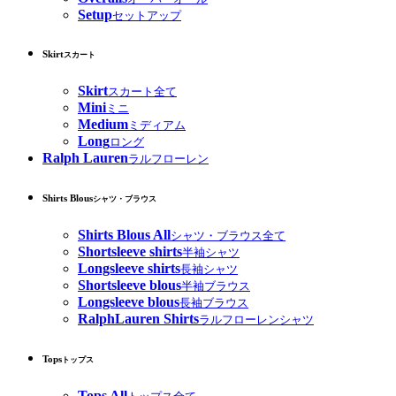
Setup
セットアップ
Skirt
スカート
Skirt
スカート全て
Mini
ミニ
Medium
ミディアム
Long
ロング
Ralph Lauren
ラルフローレン
Shirts Blous
シャツ・ブラウス
Shirts Blous All
シャツ・ブラウス全て
Shortsleeve shirts
半袖シャツ
Longsleeve shirts
長袖シャツ
Shortsleeve blous
半袖ブラウス
Longsleeve blous
長袖ブラウス
RalphLauren Shirts
ラルフローレンシャツ
Tops
トップス
Tops All