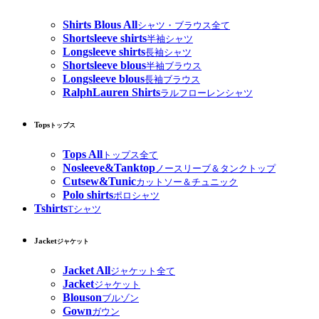
Shirts Blous All
シャツ・ブラウス全て
Shortsleeve shirts
半袖シャツ
Longsleeve shirts
長袖シャツ
Shortsleeve blous
半袖ブラウス
Longsleeve blous
長袖ブラウス
RalphLauren Shirts
ラルフローレンシャツ
Tops
トップス
Tops All
トップス全て
Nosleeve&Tanktop
ノースリーブ＆タンクトップ
Cutsew&Tunic
カットソー＆チュニック
Polo shirts
ポロシャツ
Tshirts
Tシャツ
Jacket
ジャケット
Jacket All
ジャケット全て
Jacket
ジャケット
Blouson
ブルゾン
Gown
ガウン