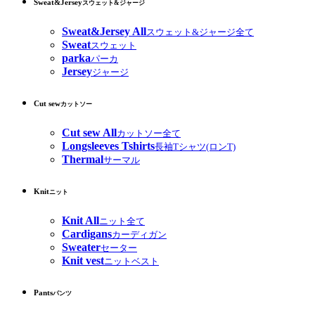
Sweat&Jersey
スウェット&ジャージ
Sweat&Jersey All
スウェット&ジャージ全て
Sweat
スウェット
parka
パーカ
Jersey
ジャージ
Cut sew
カットソー
Cut sew All
カットソー全て
Longsleeves Tshirts
長袖Tシャツ(ロンT)
Thermal
サーマル
Knit
ニット
Knit All
ニット全て
Cardigans
カーディガン
Sweater
セーター
Knit vest
ニットベスト
Pants
パンツ