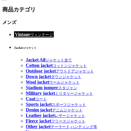
商品カテゴリ
メンズ
Vintage
ヴィンテージ
Jacket
ジャケット
Jacket All
ジャケット全て
Cotton jacket
コットンジャケット
Outdoor jacket
アウトドアジャケット
Down jacket
ダウンジャケット
Wool jacket
ウールジャケット
Stadium jumper
スタジャン
Military jacket
ミリタリージャケット
Coat
コート
Sports jacket
スポーツジャケット
Denim jacket
デニムジャケット
Leather jacket
レザージャケット
Fleece jacket
フリースジャケット
Other jacket
テーラード,ハンティング等