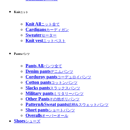
Knit
ニット
Knit All
ニット全て
Cardigans
カーディガン
Sweater
セーター
Knit vest
ニットベスト
Pants
パンツ
Pants All
パンツ全て
Denim pants
デニムパンツ
Corduroy pants
コーデュロイパンツ
Cotton pants
コットンパンツ
Slacks pants
スラックスパンツ
Military pants
ミリタリーパンツ
Other Pants
その他ポリパンツ
Pattern&Sweat pants
総柄&スウェットパンツ
Short pants
ショートパンツ
Overalls
オーバーオール
Shoes
シューズ