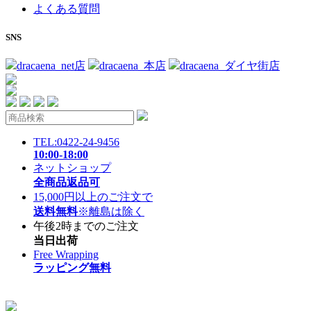
よくある質問
SNS
dracaena_net店
dracaena_本店
dracaena_ダイヤ街店
TEL:0422-24-9456
10:00-18:00
ネットショップ
全商品返品可
15,000円以上のご注文で
送料無料
※離島は除く
午後2時までのご注文
当日出荷
Free Wrapping
ラッピング無料