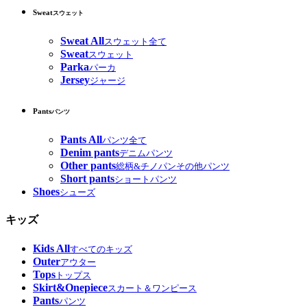
Sweat
スウェット
Sweat All
スウェット全て
Sweat
スウェット
Parka
パーカ
Jersey
ジャージ
Pants
パンツ
Pants All
パンツ全て
Denim pants
デニムパンツ
Other pants
総柄&チノパンその他パンツ
Short pants
ショートパンツ
Shoes
シューズ
キッズ
Kids All
すべてのキッズ
Outer
アウター
Tops
トップス
Skirt&Onepiece
スカート＆ワンピース
Pants
パンツ