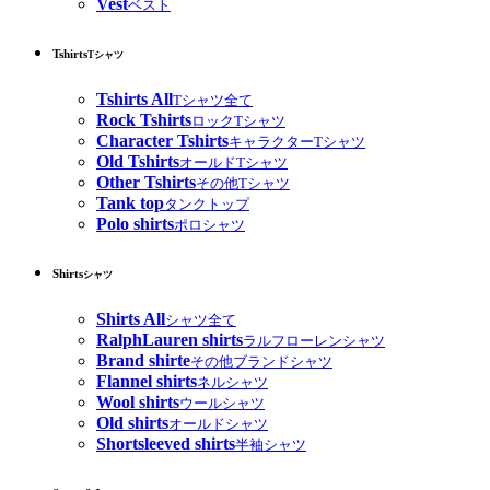
Vest
ベスト
Tshirts
Tシャツ
Tshirts All
Tシャツ全て
Rock Tshirts
ロックTシャツ
Character Tshirts
キャラクターTシャツ
Old Tshirts
オールドTシャツ
Other Tshirts
その他Tシャツ
Tank top
タンクトップ
Polo shirts
ポロシャツ
Shirts
シャツ
Shirts All
シャツ全て
RalphLauren shirts
ラルフローレンシャツ
Brand shirte
その他ブランドシャツ
Flannel shirts
ネルシャツ
Wool shirts
ウールシャツ
Old shirts
オールドシャツ
Shortsleeved shirts
半袖シャツ