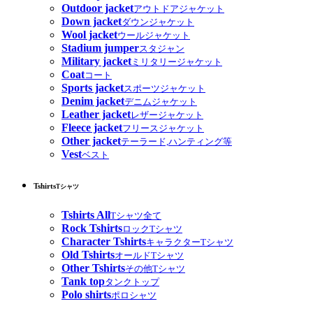
Outdoor jacket
アウトドアジャケット
Down jacket
ダウンジャケット
Wool jacket
ウールジャケット
Stadium jumper
スタジャン
Military jacket
ミリタリージャケット
Coat
コート
Sports jacket
スポーツジャケット
Denim jacket
デニムジャケット
Leather jacket
レザージャケット
Fleece jacket
フリースジャケット
Other jacket
テーラード,ハンティング等
Vest
ベスト
Tshirts
Tシャツ
Tshirts All
Tシャツ全て
Rock Tshirts
ロックTシャツ
Character Tshirts
キャラクターTシャツ
Old Tshirts
オールドTシャツ
Other Tshirts
その他Tシャツ
Tank top
タンクトップ
Polo shirts
ポロシャツ