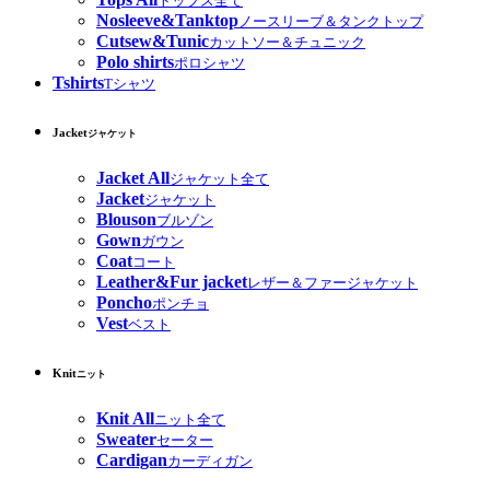
トップス全て
Nosleeve&Tanktop
ノースリーブ＆タンクトップ
Cutsew&Tunic
カットソー＆チュニック
Polo shirts
ポロシャツ
Tshirts
Tシャツ
Jacket
ジャケット
Jacket All
ジャケット全て
Jacket
ジャケット
Blouson
ブルゾン
Gown
ガウン
Coat
コート
Leather&Fur jacket
レザー＆ファージャケット
Poncho
ポンチョ
Vest
ベスト
Knit
ニット
Knit All
ニット全て
Sweater
セーター
Cardigan
カーディガン