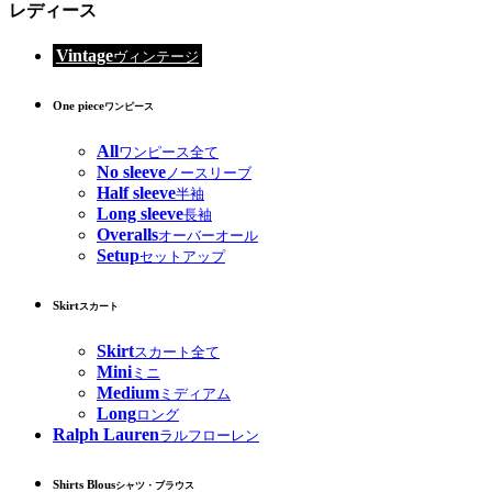
レディース
Vintage
ヴィンテージ
One piece
ワンピース
All
ワンピース全て
No sleeve
ノースリーブ
Half sleeve
半袖
Long sleeve
長袖
Overalls
オーバーオール
Setup
セットアップ
Skirt
スカート
Skirt
スカート全て
Mini
ミニ
Medium
ミディアム
Long
ロング
Ralph Lauren
ラルフローレン
Shirts Blous
シャツ・ブラウス