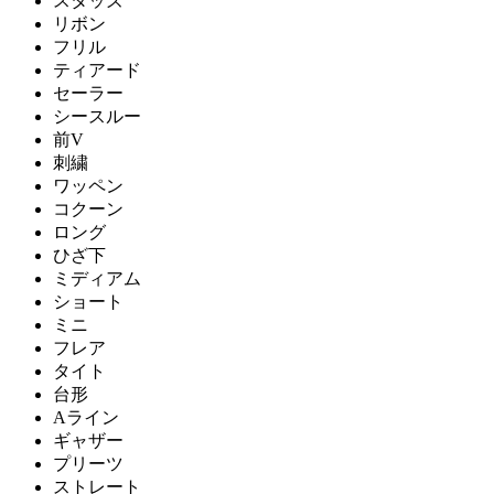
スタッズ
リボン
フリル
ティアード
セーラー
シースルー
前V
刺繍
ワッペン
コクーン
ロング
ひざ下
ミディアム
ショート
ミニ
フレア
タイト
台形
Aライン
ギャザー
プリーツ
ストレート