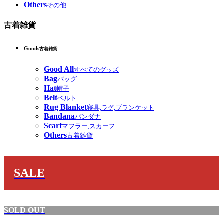
Others
その他
古着雑貨
Goods
古着雑貨
Good All
すべてのグッズ
Bag
バッグ
Hat
帽子
Belt
ベルト
Rug Blanket
寝具,ラグ,ブランケット
Bandana
バンダナ
Scarf
マフラー,スカーフ
Others
古着雑貨
SALE
SOLD OUT