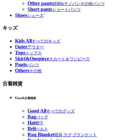
Other pants
総柄&チノパンその他パンツ
Short pants
ショートパンツ
Shoes
シューズ
キッズ
Kids All
すべてのキッズ
Outer
アウター
Tops
トップス
Skirt&Onepiece
スカート＆ワンピース
Pants
パンツ
Others
その他
古着雑貨
Goods
古着雑貨
Good All
すべてのグッズ
Bag
バッグ
Hat
帽子
Belt
ベルト
Rug Blanket
寝具,ラグ,ブランケット