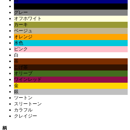
紺
黒
グレー
オフホワイト
カーキ
ベージュ
オレンジ
水色
ピンク
白
茶
こげ茶
オリーブ
ワインレッド
金
銀
ツートン
スリートーン
カラフル
クレイジー
柄