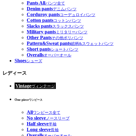
Pants All
パンツ全て
Denim pants
デニムパンツ
Corduroy pants
コーデュロイパンツ
Cotton pants
コットンパンツ
Slacks pants
スラックスパンツ
Military pants
ミリタリーパンツ
Other Pants
その他ポリパンツ
Pattern&Sweat pants
総柄&スウェットパンツ
Short pants
ショートパンツ
Overalls
オーバーオール
Shoes
シューズ
レディース
Vintage
ヴィンテージ
One piece
ワンピース
All
ワンピース全て
No sleeve
ノースリーブ
Half sleeve
半袖
Long sleeve
長袖
Overalls
オーバーオール