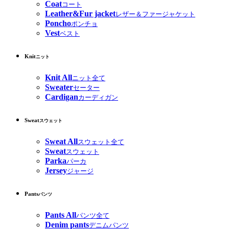
Coat
コート
Leather&Fur jacket
レザー＆ファージャケット
Poncho
ポンチョ
Vest
ベスト
Knit
ニット
Knit All
ニット全て
Sweater
セーター
Cardigan
カーディガン
Sweat
スウェット
Sweat All
スウェット全て
Sweat
スウェット
Parka
パーカ
Jersey
ジャージ
Pants
パンツ
Pants All
パンツ全て
Denim pants
デニムパンツ