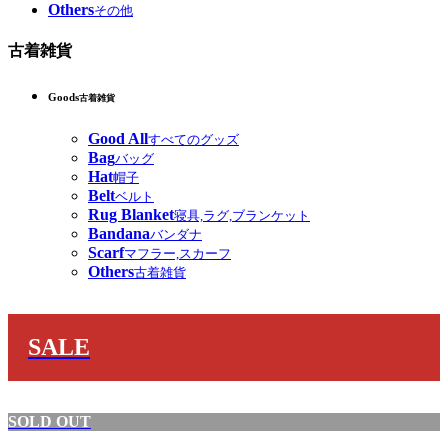
Others
その他
古着雑貨
Goods
古着雑貨
Good All
すべてのグッズ
Bag
バッグ
Hat
帽子
Belt
ベルト
Rug Blanket
寝具,ラグ,ブランケット
Bandana
バンダナ
Scarf
マフラー,スカーフ
Others
古着雑貨
SALE
SOLD OUT