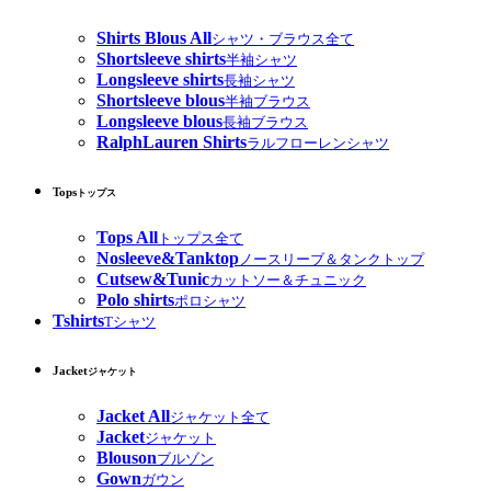
Shirts Blous All
シャツ・ブラウス全て
Shortsleeve shirts
半袖シャツ
Longsleeve shirts
長袖シャツ
Shortsleeve blous
半袖ブラウス
Longsleeve blous
長袖ブラウス
RalphLauren Shirts
ラルフローレンシャツ
Tops
トップス
Tops All
トップス全て
Nosleeve&Tanktop
ノースリーブ＆タンクトップ
Cutsew&Tunic
カットソー＆チュニック
Polo shirts
ポロシャツ
Tshirts
Tシャツ
Jacket
ジャケット
Jacket All
ジャケット全て
Jacket
ジャケット
Blouson
ブルゾン
Gown
ガウン