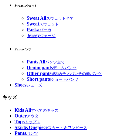
Sweat
スウェット
Sweat All
スウェット全て
Sweat
スウェット
Parka
パーカ
Jersey
ジャージ
Pants
パンツ
Pants All
パンツ全て
Denim pants
デニムパンツ
Other pants
総柄&チノパンその他パンツ
Short pants
ショートパンツ
Shoes
シューズ
キッズ
Kids All
すべてのキッズ
Outer
アウター
Tops
トップス
Skirt&Onepiece
スカート＆ワンピース
Pants
パンツ