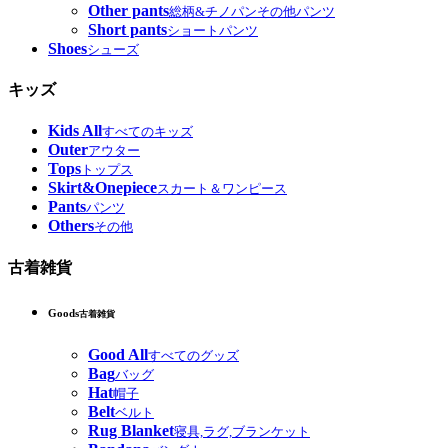
Other pants
総柄&チノパンその他パンツ
Short pants
ショートパンツ
Shoes
シューズ
キッズ
Kids All
すべてのキッズ
Outer
アウター
Tops
トップス
Skirt&Onepiece
スカート＆ワンピース
Pants
パンツ
Others
その他
古着雑貨
Goods
古着雑貨
Good All
すべてのグッズ
Bag
バッグ
Hat
帽子
Belt
ベルト
Rug Blanket
寝具,ラグ,ブランケット