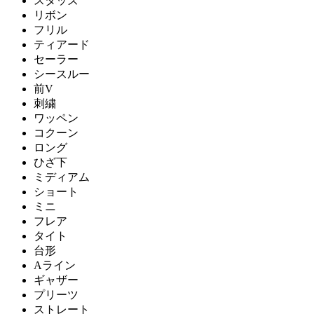
スタッズ
リボン
フリル
ティアード
セーラー
シースルー
前V
刺繍
ワッペン
コクーン
ロング
ひざ下
ミディアム
ショート
ミニ
フレア
タイト
台形
Aライン
ギャザー
プリーツ
ストレート