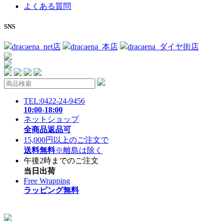
よくある質問
SNS
dracaena_net店
dracaena_本店
dracaena_ダイヤ街店
TEL:0422-24-9456
10:00-18:00
ネットショップ
全商品返品可
15,000円以上のご注文で
送料無料
※離島は除く
午後2時までのご注文
当日出荷
Free Wrapping
ラッピング無料