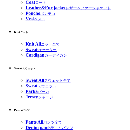
Coat
コート
Leather&Fur jacket
レザー＆ファージャケット
Poncho
ポンチョ
Vest
ベスト
Knit
ニット
Knit All
ニット全て
Sweater
セーター
Cardigan
カーディガン
Sweat
スウェット
Sweat All
スウェット全て
Sweat
スウェット
Parka
パーカ
Jersey
ジャージ
Pants
パンツ
Pants All
パンツ全て
Denim pants
デニムパンツ