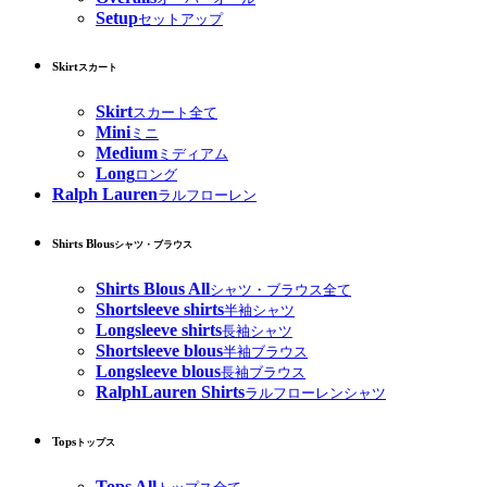
Setup
セットアップ
Skirt
スカート
Skirt
スカート全て
Mini
ミニ
Medium
ミディアム
Long
ロング
Ralph Lauren
ラルフローレン
Shirts Blous
シャツ・ブラウス
Shirts Blous All
シャツ・ブラウス全て
Shortsleeve shirts
半袖シャツ
Longsleeve shirts
長袖シャツ
Shortsleeve blous
半袖ブラウス
Longsleeve blous
長袖ブラウス
RalphLauren Shirts
ラルフローレンシャツ
Tops
トップス
Tops All