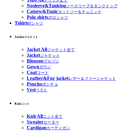
トップス全て
Nosleeve&Tanktop
ノースリーブ＆タンクトップ
Cutsew&Tunic
カットソー＆チュニック
Polo shirts
ポロシャツ
Tshirts
Tシャツ
Jacket
ジャケット
Jacket All
ジャケット全て
Jacket
ジャケット
Blouson
ブルゾン
Gown
ガウン
Coat
コート
Leather&Fur jacket
レザー＆ファージャケット
Poncho
ポンチョ
Vest
ベスト
Knit
ニット
Knit All
ニット全て
Sweater
セーター
Cardigan
カーディガン