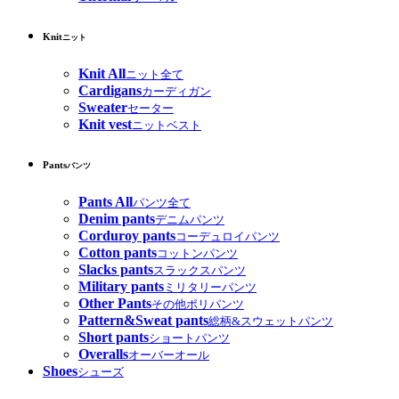
Knit
ニット
Knit All
ニット全て
Cardigans
カーディガン
Sweater
セーター
Knit vest
ニットベスト
Pants
パンツ
Pants All
パンツ全て
Denim pants
デニムパンツ
Corduroy pants
コーデュロイパンツ
Cotton pants
コットンパンツ
Slacks pants
スラックスパンツ
Military pants
ミリタリーパンツ
Other Pants
その他ポリパンツ
Pattern&Sweat pants
総柄&スウェットパンツ
Short pants
ショートパンツ
Overalls
オーバーオール
Shoes
シューズ