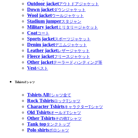
Outdoor jacket
アウトドアジャケット
Down jacket
ダウンジャケット
Wool jacket
ウールジャケット
Stadium jumper
スタジャン
Military jacket
ミリタリージャケット
Coat
コート
Sports jacket
スポーツジャケット
Denim jacket
デニムジャケット
Leather jacket
レザージャケット
Fleece jacket
フリースジャケット
Other jacket
テーラード,ハンティング等
Vest
ベスト
Tshirts
Tシャツ
Tshirts All
Tシャツ全て
Rock Tshirts
ロックTシャツ
Character Tshirts
キャラクターTシャツ
Old Tshirts
オールドTシャツ
Other Tshirts
その他Tシャツ
Tank top
タンクトップ
Polo shirts
ポロシャツ