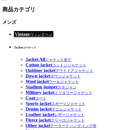
商品カテゴリ
メンズ
Vintage
ヴィンテージ
Jacket
ジャケット
Jacket All
ジャケット全て
Cotton jacket
コットンジャケット
Outdoor jacket
アウトドアジャケット
Down jacket
ダウンジャケット
Wool jacket
ウールジャケット
Stadium jumper
スタジャン
Military jacket
ミリタリージャケット
Coat
コート
Sports jacket
スポーツジャケット
Denim jacket
デニムジャケット
Leather jacket
レザージャケット
Fleece jacket
フリースジャケット
Other jacket
テーラード,ハンティング等