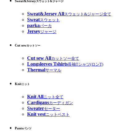
Sweat&Jersey
スウェット&ジャージ
Sweat&Jersey All
スウェット&ジャージ全て
Sweat
スウェット
parka
パーカ
Jersey
ジャージ
Cut sew
カットソー
Cut sew All
カットソー全て
Longsleeves Tshirts
長袖Tシャツ(ロンT)
Thermal
サーマル
Knit
ニット
Knit All
ニット全て
Cardigans
カーディガン
Sweater
セーター
Knit vest
ニットベスト
Pants
パンツ