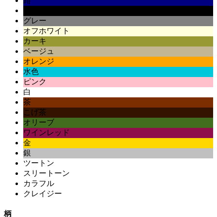
紺
黒
グレー
オフホワイト
カーキ
ベージュ
オレンジ
水色
ピンク
白
茶
こげ茶
オリーブ
ワインレッド
金
銀
ツートン
スリートーン
カラフル
クレイジー
柄