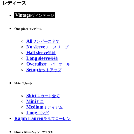
レディース
Vintage
ヴィンテージ
One piece
ワンピース
All
ワンピース全て
No sleeve
ノースリーブ
Half sleeve
半袖
Long sleeve
長袖
Overalls
オーバーオール
Setup
セットアップ
Skirt
スカート
Skirt
スカート全て
Mini
ミニ
Medium
ミディアム
Long
ロング
Ralph Lauren
ラルフローレン
Shirts Blous
シャツ・ブラウス