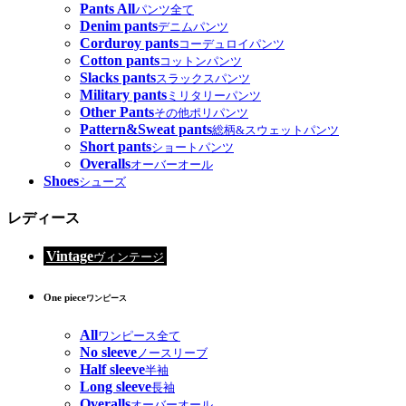
Pants All
パンツ全て
Denim pants
デニムパンツ
Corduroy pants
コーデュロイパンツ
Cotton pants
コットンパンツ
Slacks pants
スラックスパンツ
Military pants
ミリタリーパンツ
Other Pants
その他ポリパンツ
Pattern&Sweat pants
総柄&スウェットパンツ
Short pants
ショートパンツ
Overalls
オーバーオール
Shoes
シューズ
レディース
Vintage
ヴィンテージ
One piece
ワンピース
All
ワンピース全て
No sleeve
ノースリーブ
Half sleeve
半袖
Long sleeve
長袖
Overalls
オーバーオール