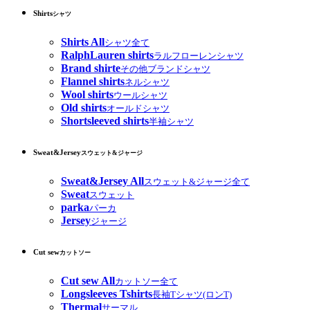
Shirts
シャツ
Shirts All
シャツ全て
RalphLauren shirts
ラルフローレンシャツ
Brand shirte
その他ブランドシャツ
Flannel shirts
ネルシャツ
Wool shirts
ウールシャツ
Old shirts
オールドシャツ
Shortsleeved shirts
半袖シャツ
Sweat&Jersey
スウェット&ジャージ
Sweat&Jersey All
スウェット&ジャージ全て
Sweat
スウェット
parka
パーカ
Jersey
ジャージ
Cut sew
カットソー
Cut sew All
カットソー全て
Longsleeves Tshirts
長袖Tシャツ(ロンT)
Thermal
サーマル