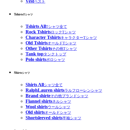
Vest
ベスト
Tshirts
Tシャツ
Tshirts All
Tシャツ全て
Rock Tshirts
ロックTシャツ
Character Tshirts
キャラクターTシャツ
Old Tshirts
オールドTシャツ
Other Tshirts
その他Tシャツ
Tank top
タンクトップ
Polo shirts
ポロシャツ
Shirts
シャツ
Shirts All
シャツ全て
RalphLauren shirts
ラルフローレンシャツ
Brand shirte
その他ブランドシャツ
Flannel shirts
ネルシャツ
Wool shirts
ウールシャツ
Old shirts
オールドシャツ
Shortsleeved shirts
半袖シャツ