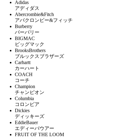
Adidas
アディダス
Abercrombie&Fitch
アバクロンビー&フィッチ
Burberry
バーバリー
BIGMAC
ビッグマック
BrooksBrothers
ブルックスブラザーズ
Carhartt
カーハート
COACH
コーチ
Champion
チャンピオン
Columbia
コロンビア
Dickies
ディッキーズ
EddieBauer
エディーバウアー
FRUIT OF THE LOOM