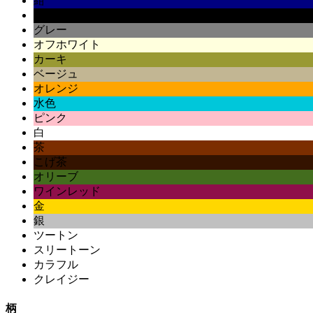
紺
黒
グレー
オフホワイト
カーキ
ベージュ
オレンジ
水色
ピンク
白
茶
こげ茶
オリーブ
ワインレッド
金
銀
ツートン
スリートーン
カラフル
クレイジー
柄