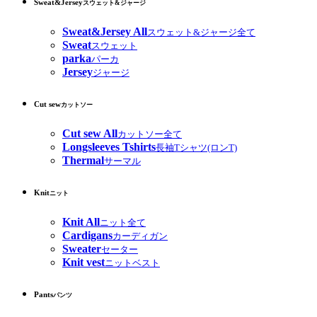
Sweat&Jersey
スウェット&ジャージ
Sweat&Jersey All
スウェット&ジャージ全て
Sweat
スウェット
parka
パーカ
Jersey
ジャージ
Cut sew
カットソー
Cut sew All
カットソー全て
Longsleeves Tshirts
長袖Tシャツ(ロンT)
Thermal
サーマル
Knit
ニット
Knit All
ニット全て
Cardigans
カーディガン
Sweater
セーター
Knit vest
ニットベスト
Pants
パンツ