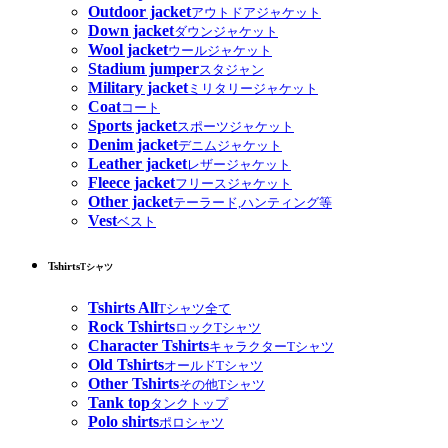
Outdoor jacket
アウトドアジャケット
Down jacket
ダウンジャケット
Wool jacket
ウールジャケット
Stadium jumper
スタジャン
Military jacket
ミリタリージャケット
Coat
コート
Sports jacket
スポーツジャケット
Denim jacket
デニムジャケット
Leather jacket
レザージャケット
Fleece jacket
フリースジャケット
Other jacket
テーラード,ハンティング等
Vest
ベスト
Tshirts
Tシャツ
Tshirts All
Tシャツ全て
Rock Tshirts
ロックTシャツ
Character Tshirts
キャラクターTシャツ
Old Tshirts
オールドTシャツ
Other Tshirts
その他Tシャツ
Tank top
タンクトップ
Polo shirts
ポロシャツ