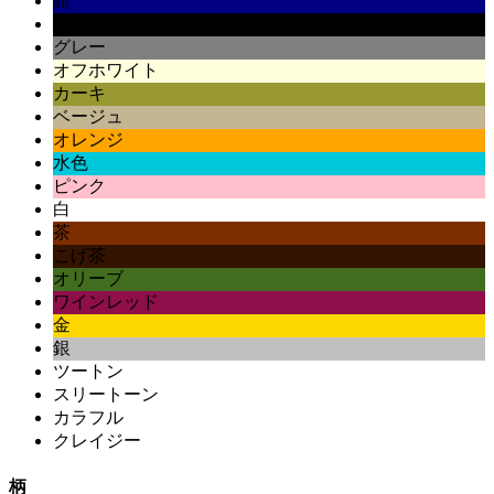
紺
黒
グレー
オフホワイト
カーキ
ベージュ
オレンジ
水色
ピンク
白
茶
こげ茶
オリーブ
ワインレッド
金
銀
ツートン
スリートーン
カラフル
クレイジー
柄