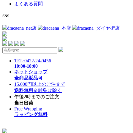
よくある質問
SNS
dracaena_net店
dracaena_本店
dracaena_ダイヤ街店
TEL:0422-24-9456
10:00-18:00
ネットショップ
全商品返品可
15,000円以上のご注文で
送料無料
※離島は除く
午後2時までのご注文
当日出荷
Free Wrapping
ラッピング無料