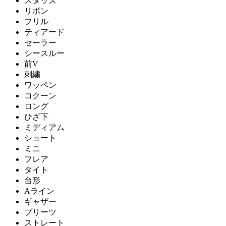
スタッズ
リボン
フリル
ティアード
セーラー
シースルー
前V
刺繍
ワッペン
コクーン
ロング
ひざ下
ミディアム
ショート
ミニ
フレア
タイト
台形
Aライン
ギャザー
プリーツ
ストレート