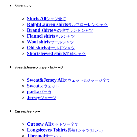
Shirts
シャツ
Shirts All
シャツ全て
RalphLauren shirts
ラルフローレンシャツ
Brand shirte
その他ブランドシャツ
Flannel shirts
ネルシャツ
Wool shirts
ウールシャツ
Old shirts
オールドシャツ
Shortsleeved shirts
半袖シャツ
Sweat&Jersey
スウェット&ジャージ
Sweat&Jersey All
スウェット&ジャージ全て
Sweat
スウェット
parka
パーカ
Jersey
ジャージ
Cut sew
カットソー
Cut sew All
カットソー全て
Longsleeves Tshirts
長袖Tシャツ(ロンT)
Thermal
サーマル