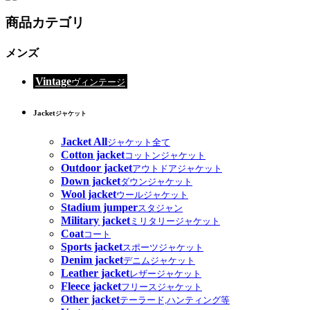
商品カテゴリ
メンズ
Vintage
ヴィンテージ
Jacket
ジャケット
Jacket All
ジャケット全て
Cotton jacket
コットンジャケット
Outdoor jacket
アウトドアジャケット
Down jacket
ダウンジャケット
Wool jacket
ウールジャケット
Stadium jumper
スタジャン
Military jacket
ミリタリージャケット
Coat
コート
Sports jacket
スポーツジャケット
Denim jacket
デニムジャケット
Leather jacket
レザージャケット
Fleece jacket
フリースジャケット
Other jacket
テーラード,ハンティング等