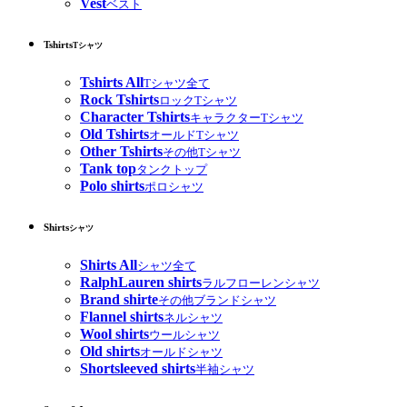
Vest
ベスト
Tshirts
Tシャツ
Tshirts All
Tシャツ全て
Rock Tshirts
ロックTシャツ
Character Tshirts
キャラクターTシャツ
Old Tshirts
オールドTシャツ
Other Tshirts
その他Tシャツ
Tank top
タンクトップ
Polo shirts
ポロシャツ
Shirts
シャツ
Shirts All
シャツ全て
RalphLauren shirts
ラルフローレンシャツ
Brand shirte
その他ブランドシャツ
Flannel shirts
ネルシャツ
Wool shirts
ウールシャツ
Old shirts
オールドシャツ
Shortsleeved shirts
半袖シャツ