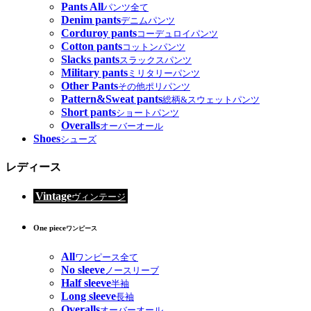
Pants All
パンツ全て
Denim pants
デニムパンツ
Corduroy pants
コーデュロイパンツ
Cotton pants
コットンパンツ
Slacks pants
スラックスパンツ
Military pants
ミリタリーパンツ
Other Pants
その他ポリパンツ
Pattern&Sweat pants
総柄&スウェットパンツ
Short pants
ショートパンツ
Overalls
オーバーオール
Shoes
シューズ
レディース
Vintage
ヴィンテージ
One piece
ワンピース
All
ワンピース全て
No sleeve
ノースリーブ
Half sleeve
半袖
Long sleeve
長袖
Overalls
オーバーオール