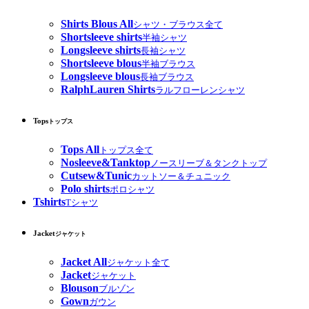
Shirts Blous All
シャツ・ブラウス全て
Shortsleeve shirts
半袖シャツ
Longsleeve shirts
長袖シャツ
Shortsleeve blous
半袖ブラウス
Longsleeve blous
長袖ブラウス
RalphLauren Shirts
ラルフローレンシャツ
Tops
トップス
Tops All
トップス全て
Nosleeve&Tanktop
ノースリーブ＆タンクトップ
Cutsew&Tunic
カットソー＆チュニック
Polo shirts
ポロシャツ
Tshirts
Tシャツ
Jacket
ジャケット
Jacket All
ジャケット全て
Jacket
ジャケット
Blouson
ブルゾン
Gown
ガウン