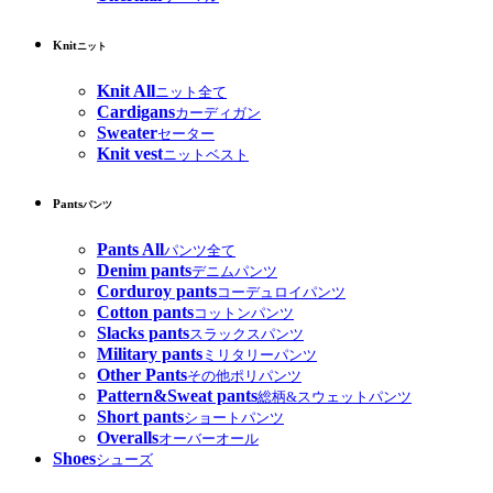
Knit
ニット
Knit All
ニット全て
Cardigans
カーディガン
Sweater
セーター
Knit vest
ニットベスト
Pants
パンツ
Pants All
パンツ全て
Denim pants
デニムパンツ
Corduroy pants
コーデュロイパンツ
Cotton pants
コットンパンツ
Slacks pants
スラックスパンツ
Military pants
ミリタリーパンツ
Other Pants
その他ポリパンツ
Pattern&Sweat pants
総柄&スウェットパンツ
Short pants
ショートパンツ
Overalls
オーバーオール
Shoes
シューズ