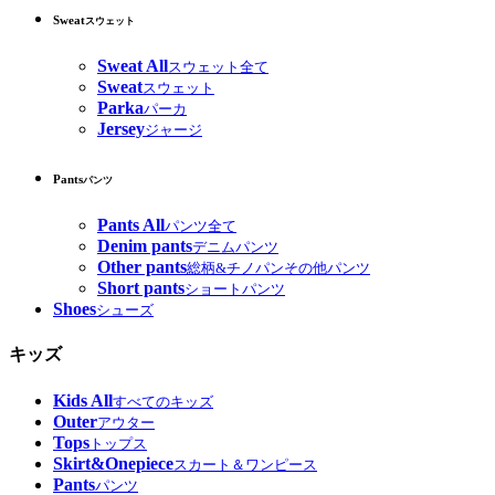
Sweat
スウェット
Sweat All
スウェット全て
Sweat
スウェット
Parka
パーカ
Jersey
ジャージ
Pants
パンツ
Pants All
パンツ全て
Denim pants
デニムパンツ
Other pants
総柄&チノパンその他パンツ
Short pants
ショートパンツ
Shoes
シューズ
キッズ
Kids All
すべてのキッズ
Outer
アウター
Tops
トップス
Skirt&Onepiece
スカート＆ワンピース
Pants
パンツ