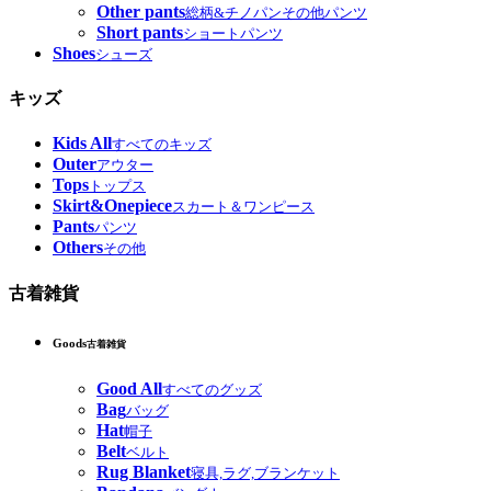
Other pants
総柄&チノパンその他パンツ
Short pants
ショートパンツ
Shoes
シューズ
キッズ
Kids All
すべてのキッズ
Outer
アウター
Tops
トップス
Skirt&Onepiece
スカート＆ワンピース
Pants
パンツ
Others
その他
古着雑貨
Goods
古着雑貨
Good All
すべてのグッズ
Bag
バッグ
Hat
帽子
Belt
ベルト
Rug Blanket
寝具,ラグ,ブランケット