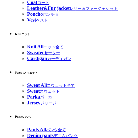
Coat
コート
Leather&Fur jacket
レザー＆ファージャケット
Poncho
ポンチョ
Vest
ベスト
Knit
ニット
Knit All
ニット全て
Sweater
セーター
Cardigan
カーディガン
Sweat
スウェット
Sweat All
スウェット全て
Sweat
スウェット
Parka
パーカ
Jersey
ジャージ
Pants
パンツ
Pants All
パンツ全て
Denim pants
デニムパンツ