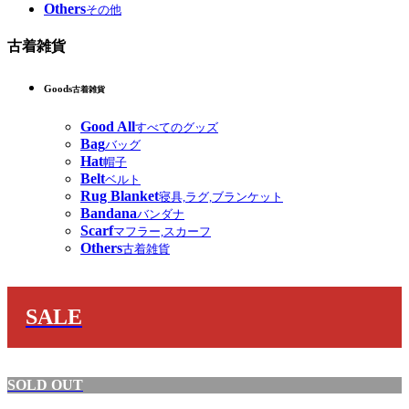
Others
その他
古着雑貨
Goods
古着雑貨
Good All
すべてのグッズ
Bag
バッグ
Hat
帽子
Belt
ベルト
Rug Blanket
寝具,ラグ,ブランケット
Bandana
バンダナ
Scarf
マフラー,スカーフ
Others
古着雑貨
SALE
SOLD OUT