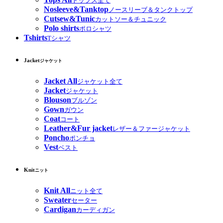
トップス全て
Nosleeve&Tanktop
ノースリーブ＆タンクトップ
Cutsew&Tunic
カットソー＆チュニック
Polo shirts
ポロシャツ
Tshirts
Tシャツ
Jacket
ジャケット
Jacket All
ジャケット全て
Jacket
ジャケット
Blouson
ブルゾン
Gown
ガウン
Coat
コート
Leather&Fur jacket
レザー＆ファージャケット
Poncho
ポンチョ
Vest
ベスト
Knit
ニット
Knit All
ニット全て
Sweater
セーター
Cardigan
カーディガン