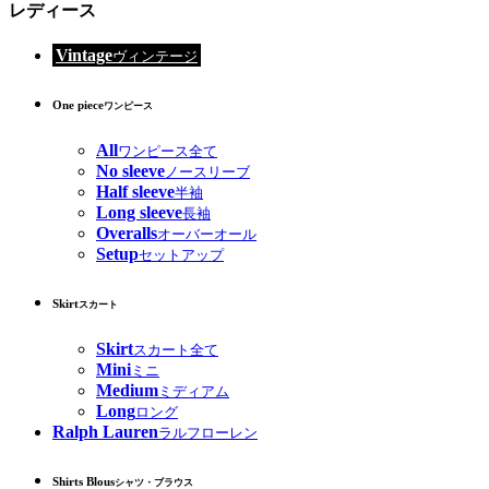
レディース
Vintage
ヴィンテージ
One piece
ワンピース
All
ワンピース全て
No sleeve
ノースリーブ
Half sleeve
半袖
Long sleeve
長袖
Overalls
オーバーオール
Setup
セットアップ
Skirt
スカート
Skirt
スカート全て
Mini
ミニ
Medium
ミディアム
Long
ロング
Ralph Lauren
ラルフローレン
Shirts Blous
シャツ・ブラウス