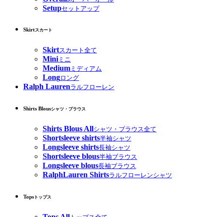
Setup
セットアップ
Skirt
スカート
Skirt
スカート全て
Mini
ミニ
Medium
ミディアム
Long
ロング
Ralph Lauren
ラルフローレン
Shirts Blous
シャツ・ブラウス
Shirts Blous All
シャツ・ブラウス全て
Shortsleeve shirts
半袖シャツ
Longsleeve shirts
長袖シャツ
Shortsleeve blous
半袖ブラウス
Longsleeve blous
長袖ブラウス
RalphLauren Shirts
ラルフローレンシャツ
Tops
トップス
Tops All