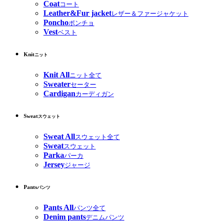
Coat
コート
Leather&Fur jacket
レザー＆ファージャケット
Poncho
ポンチョ
Vest
ベスト
Knit
ニット
Knit All
ニット全て
Sweater
セーター
Cardigan
カーディガン
Sweat
スウェット
Sweat All
スウェット全て
Sweat
スウェット
Parka
パーカ
Jersey
ジャージ
Pants
パンツ
Pants All
パンツ全て
Denim pants
デニムパンツ