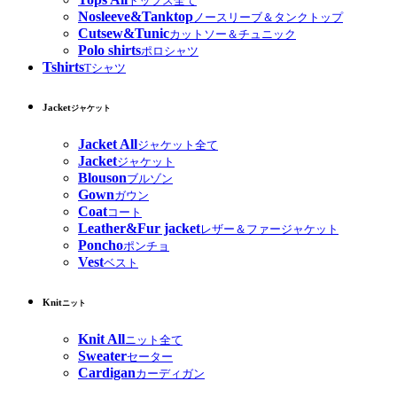
トップス全て
Nosleeve&Tanktop
ノースリーブ＆タンクトップ
Cutsew&Tunic
カットソー＆チュニック
Polo shirts
ポロシャツ
Tshirts
Tシャツ
Jacket
ジャケット
Jacket All
ジャケット全て
Jacket
ジャケット
Blouson
ブルゾン
Gown
ガウン
Coat
コート
Leather&Fur jacket
レザー＆ファージャケット
Poncho
ポンチョ
Vest
ベスト
Knit
ニット
Knit All
ニット全て
Sweater
セーター
Cardigan
カーディガン