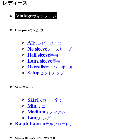
レディース
Vintage
ヴィンテージ
One piece
ワンピース
All
ワンピース全て
No sleeve
ノースリーブ
Half sleeve
半袖
Long sleeve
長袖
Overalls
オーバーオール
Setup
セットアップ
Skirt
スカート
Skirt
スカート全て
Mini
ミニ
Medium
ミディアム
Long
ロング
Ralph Lauren
ラルフローレン
Shirts Blous
シャツ・ブラウス