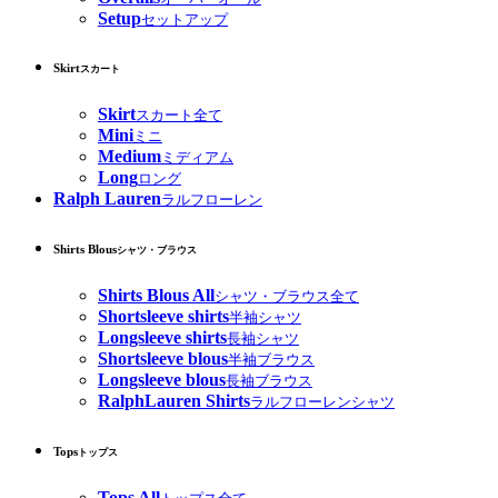
Setup
セットアップ
Skirt
スカート
Skirt
スカート全て
Mini
ミニ
Medium
ミディアム
Long
ロング
Ralph Lauren
ラルフローレン
Shirts Blous
シャツ・ブラウス
Shirts Blous All
シャツ・ブラウス全て
Shortsleeve shirts
半袖シャツ
Longsleeve shirts
長袖シャツ
Shortsleeve blous
半袖ブラウス
Longsleeve blous
長袖ブラウス
RalphLauren Shirts
ラルフローレンシャツ
Tops
トップス
Tops All