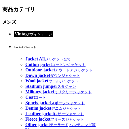
商品カテゴリ
メンズ
Vintage
ヴィンテージ
Jacket
ジャケット
Jacket All
ジャケット全て
Cotton jacket
コットンジャケット
Outdoor jacket
アウトドアジャケット
Down jacket
ダウンジャケット
Wool jacket
ウールジャケット
Stadium jumper
スタジャン
Military jacket
ミリタリージャケット
Coat
コート
Sports jacket
スポーツジャケット
Denim jacket
デニムジャケット
Leather jacket
レザージャケット
Fleece jacket
フリースジャケット
Other jacket
テーラード,ハンティング等