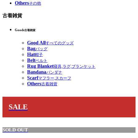
Others
その他
古着雑貨
Goods
古着雑貨
Good All
すべてのグッズ
Bag
バッグ
Hat
帽子
Belt
ベルト
Rug Blanket
寝具,ラグ,ブランケット
Bandana
バンダナ
Scarf
マフラー,スカーフ
Others
古着雑貨
SALE
SOLD OUT