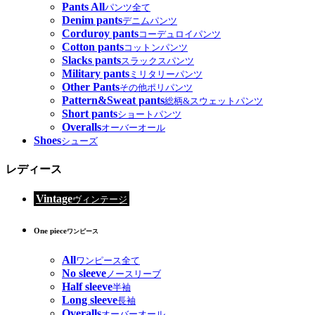
Pants All
パンツ全て
Denim pants
デニムパンツ
Corduroy pants
コーデュロイパンツ
Cotton pants
コットンパンツ
Slacks pants
スラックスパンツ
Military pants
ミリタリーパンツ
Other Pants
その他ポリパンツ
Pattern&Sweat pants
総柄&スウェットパンツ
Short pants
ショートパンツ
Overalls
オーバーオール
Shoes
シューズ
レディース
Vintage
ヴィンテージ
One piece
ワンピース
All
ワンピース全て
No sleeve
ノースリーブ
Half sleeve
半袖
Long sleeve
長袖
Overalls
オーバーオール