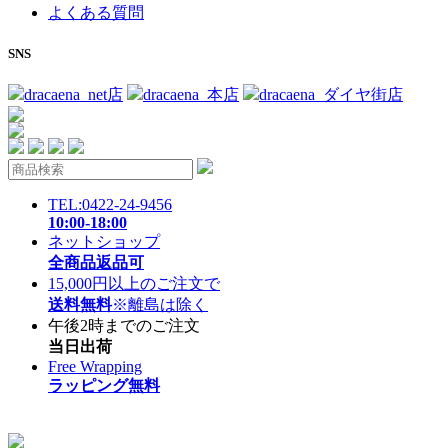
よくある質問
SNS
dracaena_net店
dracaena_本店
dracaena_ダイヤ街店
TEL:0422-24-9456
10:00-18:00
ネットショップ
全商品返品可
15,000円以上のご注文で
送料無料
※離島は除く
午後2時までのご注文
当日出荷
Free Wrapping
ラッピング無料