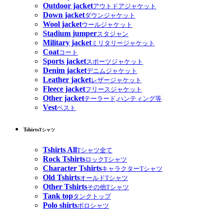
Outdoor jacket
アウトドアジャケット
Down jacket
ダウンジャケット
Wool jacket
ウールジャケット
Stadium jumper
スタジャン
Military jacket
ミリタリージャケット
Coat
コート
Sports jacket
スポーツジャケット
Denim jacket
デニムジャケット
Leather jacket
レザージャケット
Fleece jacket
フリースジャケット
Other jacket
テーラード,ハンティング等
Vest
ベスト
Tshirts
Tシャツ
Tshirts All
Tシャツ全て
Rock Tshirts
ロックTシャツ
Character Tshirts
キャラクターTシャツ
Old Tshirts
オールドTシャツ
Other Tshirts
その他Tシャツ
Tank top
タンクトップ
Polo shirts
ポロシャツ