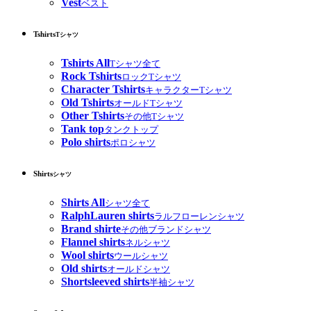
Vest
ベスト
Tshirts
Tシャツ
Tshirts All
Tシャツ全て
Rock Tshirts
ロックTシャツ
Character Tshirts
キャラクターTシャツ
Old Tshirts
オールドTシャツ
Other Tshirts
その他Tシャツ
Tank top
タンクトップ
Polo shirts
ポロシャツ
Shirts
シャツ
Shirts All
シャツ全て
RalphLauren shirts
ラルフローレンシャツ
Brand shirte
その他ブランドシャツ
Flannel shirts
ネルシャツ
Wool shirts
ウールシャツ
Old shirts
オールドシャツ
Shortsleeved shirts
半袖シャツ