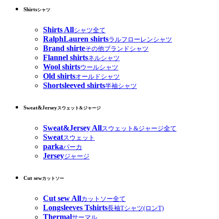
Shirts
シャツ
Shirts All
シャツ全て
RalphLauren shirts
ラルフローレンシャツ
Brand shirte
その他ブランドシャツ
Flannel shirts
ネルシャツ
Wool shirts
ウールシャツ
Old shirts
オールドシャツ
Shortsleeved shirts
半袖シャツ
Sweat&Jersey
スウェット&ジャージ
Sweat&Jersey All
スウェット&ジャージ全て
Sweat
スウェット
parka
パーカ
Jersey
ジャージ
Cut sew
カットソー
Cut sew All
カットソー全て
Longsleeves Tshirts
長袖Tシャツ(ロンT)
Thermal
サーマル