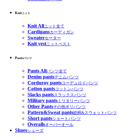
Knit
ニット
Knit All
ニット全て
Cardigans
カーディガン
Sweater
セーター
Knit vest
ニットベスト
Pants
パンツ
Pants All
パンツ全て
Denim pants
デニムパンツ
Corduroy pants
コーデュロイパンツ
Cotton pants
コットンパンツ
Slacks pants
スラックスパンツ
Military pants
ミリタリーパンツ
Other Pants
その他ポリパンツ
Pattern&Sweat pants
総柄&スウェットパンツ
Short pants
ショートパンツ
Overalls
オーバーオール
Shoes
シューズ