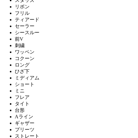
スタッズ
リボン
フリル
ティアード
セーラー
シースルー
前V
刺繍
ワッペン
コクーン
ロング
ひざ下
ミディアム
ショート
ミニ
フレア
タイト
台形
Aライン
ギャザー
プリーツ
ストレート