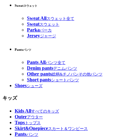
Sweat
スウェット
Sweat All
スウェット全て
Sweat
スウェット
Parka
パーカ
Jersey
ジャージ
Pants
パンツ
Pants All
パンツ全て
Denim pants
デニムパンツ
Other pants
総柄&チノパンその他パンツ
Short pants
ショートパンツ
Shoes
シューズ
キッズ
Kids All
すべてのキッズ
Outer
アウター
Tops
トップス
Skirt&Onepiece
スカート＆ワンピース
Pants
パンツ