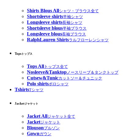
Shirts Blous All
シャツ・ブラウス全て
Shortsleeve shirts
半袖シャツ
Longsleeve shirts
長袖シャツ
Shortsleeve blous
半袖ブラウス
Longsleeve blous
長袖ブラウス
RalphLauren Shirts
ラルフローレンシャツ
Tops
トップス
Tops All
トップス全て
Nosleeve&Tanktop
ノースリーブ＆タンクトップ
Cutsew&Tunic
カットソー＆チュニック
Polo shirts
ポロシャツ
Tshirts
Tシャツ
Jacket
ジャケット
Jacket All
ジャケット全て
Jacket
ジャケット
Blouson
ブルゾン
Gown
ガウン