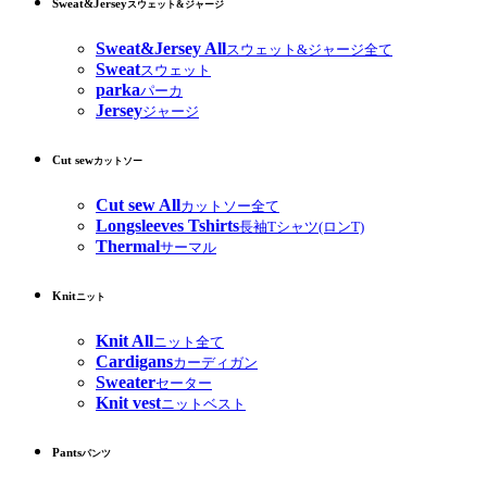
Sweat&Jersey
スウェット&ジャージ
Sweat&Jersey All
スウェット&ジャージ全て
Sweat
スウェット
parka
パーカ
Jersey
ジャージ
Cut sew
カットソー
Cut sew All
カットソー全て
Longsleeves Tshirts
長袖Tシャツ(ロンT)
Thermal
サーマル
Knit
ニット
Knit All
ニット全て
Cardigans
カーディガン
Sweater
セーター
Knit vest
ニットベスト
Pants
パンツ