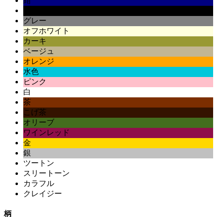
紺
黒
グレー
オフホワイト
カーキ
ベージュ
オレンジ
水色
ピンク
白
茶
こげ茶
オリーブ
ワインレッド
金
銀
ツートン
スリートーン
カラフル
クレイジー
柄