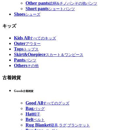
Other pants
総柄&チノパンその他パンツ
Short pants
ショートパンツ
Shoes
シューズ
キッズ
Kids All
すべてのキッズ
Outer
アウター
Tops
トップス
Skirt&Onepiece
スカート＆ワンピース
Pants
パンツ
Others
その他
古着雑貨
Goods
古着雑貨
Good All
すべてのグッズ
Bag
バッグ
Hat
帽子
Belt
ベルト
Rug Blanket
寝具,ラグ,ブランケット