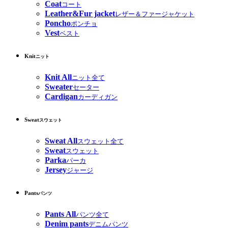
Coat
コート
Leather&Fur jacket
レザー＆ファージャケット
Poncho
ポンチョ
Vest
ベスト
Knit
ニット
Knit All
ニット全て
Sweater
セーター
Cardigan
カーディガン
Sweat
スウェット
Sweat All
スウェット全て
Sweat
スウェット
Parka
パーカ
Jersey
ジャージ
Pants
パンツ
Pants All
パンツ全て
Denim pants
デニムパンツ