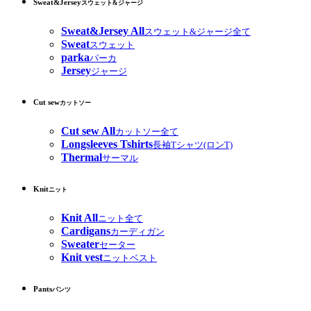
Sweat&Jersey
スウェット&ジャージ
Sweat&Jersey All
スウェット&ジャージ全て
Sweat
スウェット
parka
パーカ
Jersey
ジャージ
Cut sew
カットソー
Cut sew All
カットソー全て
Longsleeves Tshirts
長袖Tシャツ(ロンT)
Thermal
サーマル
Knit
ニット
Knit All
ニット全て
Cardigans
カーディガン
Sweater
セーター
Knit vest
ニットベスト
Pants
パンツ