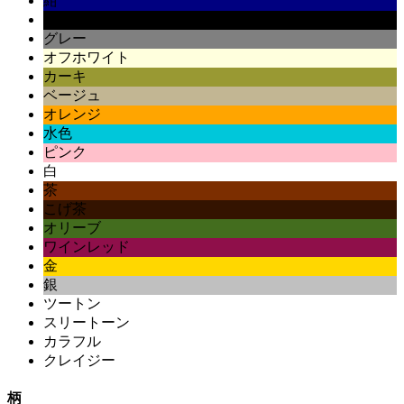
紺
黒
グレー
オフホワイト
カーキ
ベージュ
オレンジ
水色
ピンク
白
茶
こげ茶
オリーブ
ワインレッド
金
銀
ツートン
スリートーン
カラフル
クレイジー
柄