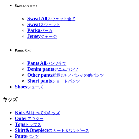
Sweat
スウェット
Sweat All
スウェット全て
Sweat
スウェット
Parka
パーカ
Jersey
ジャージ
Pants
パンツ
Pants All
パンツ全て
Denim pants
デニムパンツ
Other pants
総柄&チノパンその他パンツ
Short pants
ショートパンツ
Shoes
シューズ
キッズ
Kids All
すべてのキッズ
Outer
アウター
Tops
トップス
Skirt&Onepiece
スカート＆ワンピース
Pants
パンツ