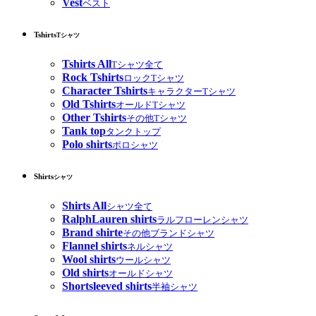
Vest
ベスト
Tshirts
Tシャツ
Tshirts All
Tシャツ全て
Rock Tshirts
ロックTシャツ
Character Tshirts
キャラクターTシャツ
Old Tshirts
オールドTシャツ
Other Tshirts
その他Tシャツ
Tank top
タンクトップ
Polo shirts
ポロシャツ
Shirts
シャツ
Shirts All
シャツ全て
RalphLauren shirts
ラルフローレンシャツ
Brand shirte
その他ブランドシャツ
Flannel shirts
ネルシャツ
Wool shirts
ウールシャツ
Old shirts
オールドシャツ
Shortsleeved shirts
半袖シャツ