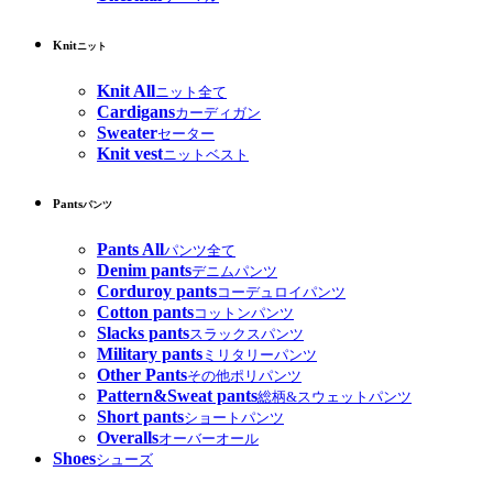
Knit
ニット
Knit All
ニット全て
Cardigans
カーディガン
Sweater
セーター
Knit vest
ニットベスト
Pants
パンツ
Pants All
パンツ全て
Denim pants
デニムパンツ
Corduroy pants
コーデュロイパンツ
Cotton pants
コットンパンツ
Slacks pants
スラックスパンツ
Military pants
ミリタリーパンツ
Other Pants
その他ポリパンツ
Pattern&Sweat pants
総柄&スウェットパンツ
Short pants
ショートパンツ
Overalls
オーバーオール
Shoes
シューズ