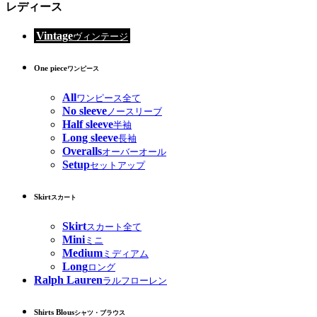
レディース
Vintage
ヴィンテージ
One piece
ワンピース
All
ワンピース全て
No sleeve
ノースリーブ
Half sleeve
半袖
Long sleeve
長袖
Overalls
オーバーオール
Setup
セットアップ
Skirt
スカート
Skirt
スカート全て
Mini
ミニ
Medium
ミディアム
Long
ロング
Ralph Lauren
ラルフローレン
Shirts Blous
シャツ・ブラウス