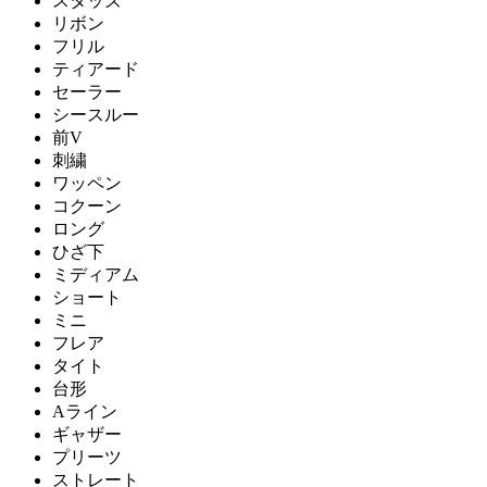
スタッズ
リボン
フリル
ティアード
セーラー
シースルー
前V
刺繍
ワッペン
コクーン
ロング
ひざ下
ミディアム
ショート
ミニ
フレア
タイト
台形
Aライン
ギャザー
プリーツ
ストレート