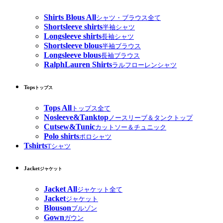
Shirts Blous All
シャツ・ブラウス全て
Shortsleeve shirts
半袖シャツ
Longsleeve shirts
長袖シャツ
Shortsleeve blous
半袖ブラウス
Longsleeve blous
長袖ブラウス
RalphLauren Shirts
ラルフローレンシャツ
Tops
トップス
Tops All
トップス全て
Nosleeve&Tanktop
ノースリーブ＆タンクトップ
Cutsew&Tunic
カットソー＆チュニック
Polo shirts
ポロシャツ
Tshirts
Tシャツ
Jacket
ジャケット
Jacket All
ジャケット全て
Jacket
ジャケット
Blouson
ブルゾン
Gown
ガウン