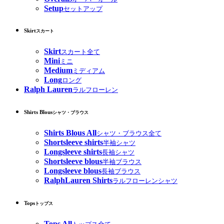
Setup
セットアップ
Skirt
スカート
Skirt
スカート全て
Mini
ミニ
Medium
ミディアム
Long
ロング
Ralph Lauren
ラルフローレン
Shirts Blous
シャツ・ブラウス
Shirts Blous All
シャツ・ブラウス全て
Shortsleeve shirts
半袖シャツ
Longsleeve shirts
長袖シャツ
Shortsleeve blous
半袖ブラウス
Longsleeve blous
長袖ブラウス
RalphLauren Shirts
ラルフローレンシャツ
Tops
トップス
Tops All