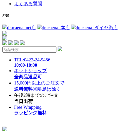
よくある質問
SNS
dracaena_net店
dracaena_本店
dracaena_ダイヤ街店
TEL:0422-24-9456
10:00-18:00
ネットショップ
全商品返品可
15,000円以上のご注文で
送料無料
※離島は除く
午後2時までのご注文
当日出荷
Free Wrapping
ラッピング無料