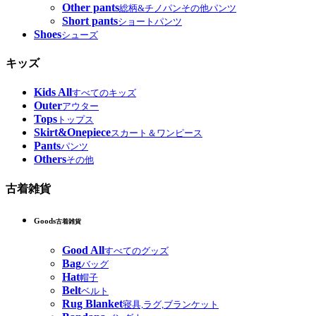
Other pants
総柄&チノパンその他パンツ
Short pants
ショートパンツ
Shoes
シューズ
キッズ
Kids All
すべてのキッズ
Outer
アウター
Tops
トップス
Skirt&Onepiece
スカート＆ワンピース
Pants
パンツ
Others
その他
古着雑貨
Goods
古着雑貨
Good All
すべてのグッズ
Bag
バッグ
Hat
帽子
Belt
ベルト
Rug Blanket
寝具,ラグ,ブランケット