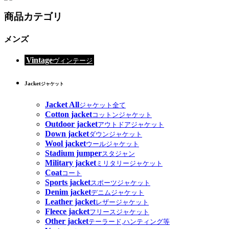
商品カテゴリ
メンズ
Vintage
ヴィンテージ
Jacket
ジャケット
Jacket All
ジャケット全て
Cotton jacket
コットンジャケット
Outdoor jacket
アウトドアジャケット
Down jacket
ダウンジャケット
Wool jacket
ウールジャケット
Stadium jumper
スタジャン
Military jacket
ミリタリージャケット
Coat
コート
Sports jacket
スポーツジャケット
Denim jacket
デニムジャケット
Leather jacket
レザージャケット
Fleece jacket
フリースジャケット
Other jacket
テーラード,ハンティング等