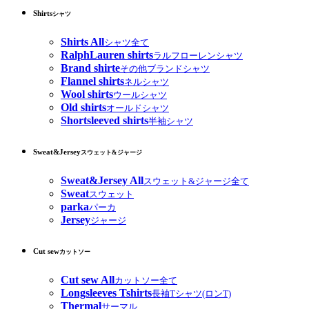
Shirts
シャツ
Shirts All
シャツ全て
RalphLauren shirts
ラルフローレンシャツ
Brand shirte
その他ブランドシャツ
Flannel shirts
ネルシャツ
Wool shirts
ウールシャツ
Old shirts
オールドシャツ
Shortsleeved shirts
半袖シャツ
Sweat&Jersey
スウェット&ジャージ
Sweat&Jersey All
スウェット&ジャージ全て
Sweat
スウェット
parka
パーカ
Jersey
ジャージ
Cut sew
カットソー
Cut sew All
カットソー全て
Longsleeves Tshirts
長袖Tシャツ(ロンT)
Thermal
サーマル