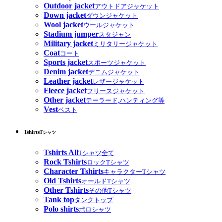
Outdoor jacket
アウトドアジャケット
Down jacket
ダウンジャケット
Wool jacket
ウールジャケット
Stadium jumper
スタジャン
Military jacket
ミリタリージャケット
Coat
コート
Sports jacket
スポーツジャケット
Denim jacket
デニムジャケット
Leather jacket
レザージャケット
Fleece jacket
フリースジャケット
Other jacket
テーラード,ハンティング等
Vest
ベスト
Tshirts
Tシャツ
Tshirts All
Tシャツ全て
Rock Tshirts
ロックTシャツ
Character Tshirts
キャラクターTシャツ
Old Tshirts
オールドTシャツ
Other Tshirts
その他Tシャツ
Tank top
タンクトップ
Polo shirts
ポロシャツ