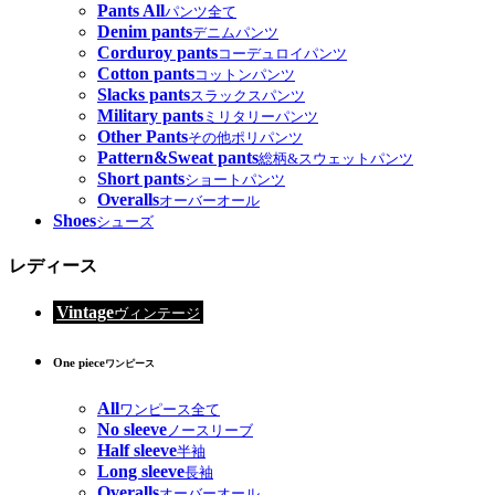
Pants All
パンツ全て
Denim pants
デニムパンツ
Corduroy pants
コーデュロイパンツ
Cotton pants
コットンパンツ
Slacks pants
スラックスパンツ
Military pants
ミリタリーパンツ
Other Pants
その他ポリパンツ
Pattern&Sweat pants
総柄&スウェットパンツ
Short pants
ショートパンツ
Overalls
オーバーオール
Shoes
シューズ
レディース
Vintage
ヴィンテージ
One piece
ワンピース
All
ワンピース全て
No sleeve
ノースリーブ
Half sleeve
半袖
Long sleeve
長袖
Overalls
オーバーオール