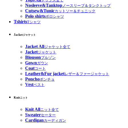
トップス全て
Nosleeve&Tanktop
ノースリーブ＆タンクトップ
Cutsew&Tunic
カットソー＆チュニック
Polo shirts
ポロシャツ
Tshirts
Tシャツ
Jacket
ジャケット
Jacket All
ジャケット全て
Jacket
ジャケット
Blouson
ブルゾン
Gown
ガウン
Coat
コート
Leather&Fur jacket
レザー＆ファージャケット
Poncho
ポンチョ
Vest
ベスト
Knit
ニット
Knit All
ニット全て
Sweater
セーター
Cardigan
カーディガン