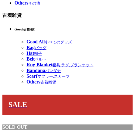
Others
その他
古着雑貨
Goods
古着雑貨
Good All
すべてのグッズ
Bag
バッグ
Hat
帽子
Belt
ベルト
Rug Blanket
寝具,ラグ,ブランケット
Bandana
バンダナ
Scarf
マフラー,スカーフ
Others
古着雑貨
SALE
SOLD OUT