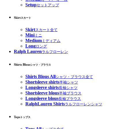
Setup
セットアップ
Skirt
スカート
Skirt
スカート全て
Mini
ミニ
Medium
ミディアム
Long
ロング
Ralph Lauren
ラルフローレン
Shirts Blous
シャツ・ブラウス
Shirts Blous All
シャツ・ブラウス全て
Shortsleeve shirts
半袖シャツ
Longsleeve shirts
長袖シャツ
Shortsleeve blous
半袖ブラウス
Longsleeve blous
長袖ブラウス
RalphLauren Shirts
ラルフローレンシャツ
Tops
トップス
Tops All