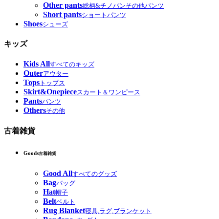
Other pants
総柄&チノパンその他パンツ
Short pants
ショートパンツ
Shoes
シューズ
キッズ
Kids All
すべてのキッズ
Outer
アウター
Tops
トップス
Skirt&Onepiece
スカート＆ワンピース
Pants
パンツ
Others
その他
古着雑貨
Goods
古着雑貨
Good All
すべてのグッズ
Bag
バッグ
Hat
帽子
Belt
ベルト
Rug Blanket
寝具,ラグ,ブランケット