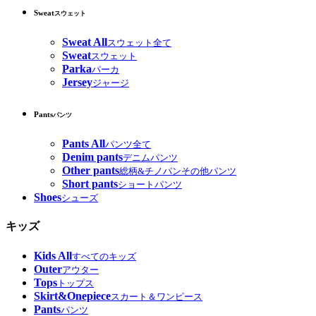
Sweat
スウェット
Sweat All
スウェット全て
Sweat
スウェット
Parka
パーカ
Jersey
ジャージ
Pants
パンツ
Pants All
パンツ全て
Denim pants
デニムパンツ
Other pants
総柄&チノパンその他パンツ
Short pants
ショートパンツ
Shoes
シューズ
キッズ
Kids All
すべてのキッズ
Outer
アウター
Tops
トップス
Skirt&Onepiece
スカート＆ワンピース
Pants
パンツ