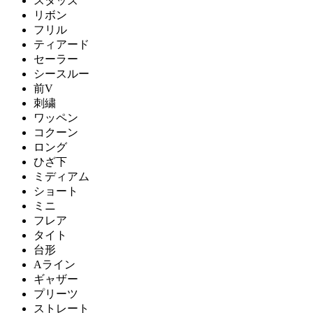
スタッズ
リボン
フリル
ティアード
セーラー
シースルー
前V
刺繍
ワッペン
コクーン
ロング
ひざ下
ミディアム
ショート
ミニ
フレア
タイト
台形
Aライン
ギャザー
プリーツ
ストレート