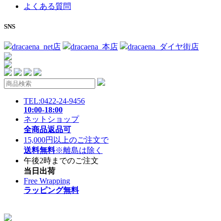
よくある質問
SNS
dracaena_net店
dracaena_本店
dracaena_ダイヤ街店
TEL:0422-24-9456
10:00-18:00
ネットショップ
全商品返品可
15,000円以上のご注文で
送料無料
※離島は除く
午後2時までのご注文
当日出荷
Free Wrapping
ラッピング無料