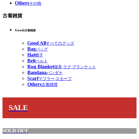
Others
その他
古着雑貨
Goods
古着雑貨
Good All
すべてのグッズ
Bag
バッグ
Hat
帽子
Belt
ベルト
Rug Blanket
寝具,ラグ,ブランケット
Bandana
バンダナ
Scarf
マフラー,スカーフ
Others
古着雑貨
SALE
SOLD OUT