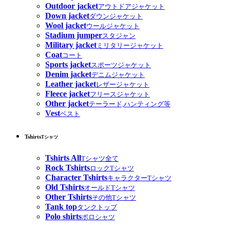
Outdoor jacket
アウトドアジャケット
Down jacket
ダウンジャケット
Wool jacket
ウールジャケット
Stadium jumper
スタジャン
Military jacket
ミリタリージャケット
Coat
コート
Sports jacket
スポーツジャケット
Denim jacket
デニムジャケット
Leather jacket
レザージャケット
Fleece jacket
フリースジャケット
Other jacket
テーラード,ハンティング等
Vest
ベスト
Tshirts
Tシャツ
Tshirts All
Tシャツ全て
Rock Tshirts
ロックTシャツ
Character Tshirts
キャラクターTシャツ
Old Tshirts
オールドTシャツ
Other Tshirts
その他Tシャツ
Tank top
タンクトップ
Polo shirts
ポロシャツ