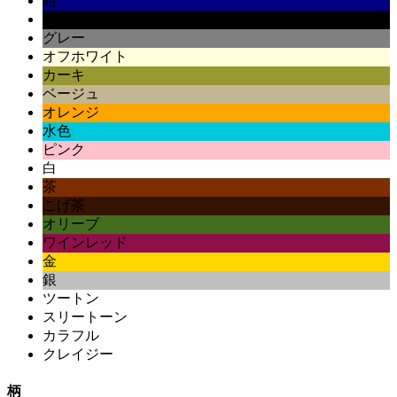
紺
黒
グレー
オフホワイト
カーキ
ベージュ
オレンジ
水色
ピンク
白
茶
こげ茶
オリーブ
ワインレッド
金
銀
ツートン
スリートーン
カラフル
クレイジー
柄