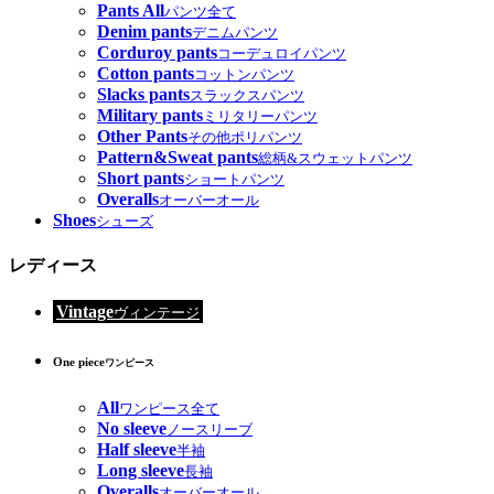
Pants All
パンツ全て
Denim pants
デニムパンツ
Corduroy pants
コーデュロイパンツ
Cotton pants
コットンパンツ
Slacks pants
スラックスパンツ
Military pants
ミリタリーパンツ
Other Pants
その他ポリパンツ
Pattern&Sweat pants
総柄&スウェットパンツ
Short pants
ショートパンツ
Overalls
オーバーオール
Shoes
シューズ
レディース
Vintage
ヴィンテージ
One piece
ワンピース
All
ワンピース全て
No sleeve
ノースリーブ
Half sleeve
半袖
Long sleeve
長袖
Overalls
オーバーオール