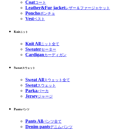
Coat
コート
Leather&Fur jacket
レザー＆ファージャケット
Poncho
ポンチョ
Vest
ベスト
Knit
ニット
Knit All
ニット全て
Sweater
セーター
Cardigan
カーディガン
Sweat
スウェット
Sweat All
スウェット全て
Sweat
スウェット
Parka
パーカ
Jersey
ジャージ
Pants
パンツ
Pants All
パンツ全て
Denim pants
デニムパンツ