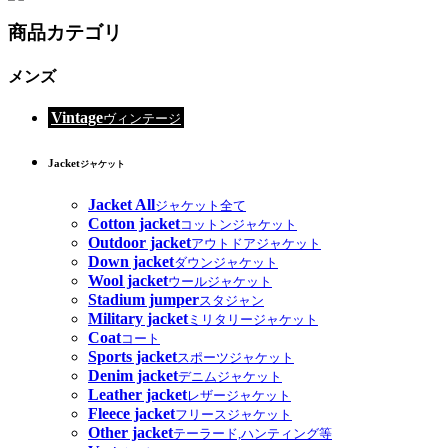
商品カテゴリ
メンズ
Vintage
ヴィンテージ
Jacket
ジャケット
Jacket All
ジャケット全て
Cotton jacket
コットンジャケット
Outdoor jacket
アウトドアジャケット
Down jacket
ダウンジャケット
Wool jacket
ウールジャケット
Stadium jumper
スタジャン
Military jacket
ミリタリージャケット
Coat
コート
Sports jacket
スポーツジャケット
Denim jacket
デニムジャケット
Leather jacket
レザージャケット
Fleece jacket
フリースジャケット
Other jacket
テーラード,ハンティング等