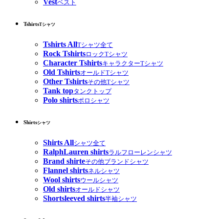
Vest
ベスト
Tshirts
Tシャツ
Tshirts All
Tシャツ全て
Rock Tshirts
ロックTシャツ
Character Tshirts
キャラクターTシャツ
Old Tshirts
オールドTシャツ
Other Tshirts
その他Tシャツ
Tank top
タンクトップ
Polo shirts
ポロシャツ
Shirts
シャツ
Shirts All
シャツ全て
RalphLauren shirts
ラルフローレンシャツ
Brand shirte
その他ブランドシャツ
Flannel shirts
ネルシャツ
Wool shirts
ウールシャツ
Old shirts
オールドシャツ
Shortsleeved shirts
半袖シャツ