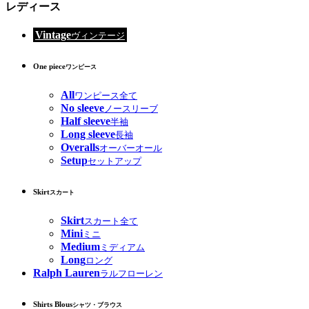
レディース
Vintage
ヴィンテージ
One piece
ワンピース
All
ワンピース全て
No sleeve
ノースリーブ
Half sleeve
半袖
Long sleeve
長袖
Overalls
オーバーオール
Setup
セットアップ
Skirt
スカート
Skirt
スカート全て
Mini
ミニ
Medium
ミディアム
Long
ロング
Ralph Lauren
ラルフローレン
Shirts Blous
シャツ・ブラウス