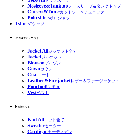
トップス全て
Nosleeve&Tanktop
ノースリーブ＆タンクトップ
Cutsew&Tunic
カットソー＆チュニック
Polo shirts
ポロシャツ
Tshirts
Tシャツ
Jacket
ジャケット
Jacket All
ジャケット全て
Jacket
ジャケット
Blouson
ブルゾン
Gown
ガウン
Coat
コート
Leather&Fur jacket
レザー＆ファージャケット
Poncho
ポンチョ
Vest
ベスト
Knit
ニット
Knit All
ニット全て
Sweater
セーター
Cardigan
カーディガン