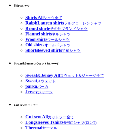
Shirts
シャツ
Shirts All
シャツ全て
RalphLauren shirts
ラルフローレンシャツ
Brand shirte
その他ブランドシャツ
Flannel shirts
ネルシャツ
Wool shirts
ウールシャツ
Old shirts
オールドシャツ
Shortsleeved shirts
半袖シャツ
Sweat&Jersey
スウェット&ジャージ
Sweat&Jersey All
スウェット&ジャージ全て
Sweat
スウェット
parka
パーカ
Jersey
ジャージ
Cut sew
カットソー
Cut sew All
カットソー全て
Longsleeves Tshirts
長袖Tシャツ(ロンT)
Thermal
サーマル