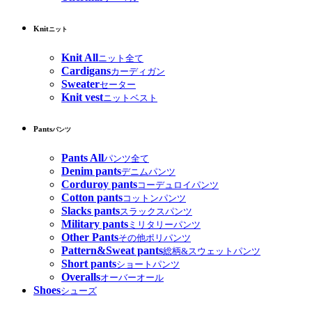
Knit
ニット
Knit All
ニット全て
Cardigans
カーディガン
Sweater
セーター
Knit vest
ニットベスト
Pants
パンツ
Pants All
パンツ全て
Denim pants
デニムパンツ
Corduroy pants
コーデュロイパンツ
Cotton pants
コットンパンツ
Slacks pants
スラックスパンツ
Military pants
ミリタリーパンツ
Other Pants
その他ポリパンツ
Pattern&Sweat pants
総柄&スウェットパンツ
Short pants
ショートパンツ
Overalls
オーバーオール
Shoes
シューズ