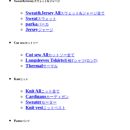
Sweat&Jersey
スウェット&ジャージ
Sweat&Jersey All
スウェット&ジャージ全て
Sweat
スウェット
parka
パーカ
Jersey
ジャージ
Cut sew
カットソー
Cut sew All
カットソー全て
Longsleeves Tshirts
長袖Tシャツ(ロンT)
Thermal
サーマル
Knit
ニット
Knit All
ニット全て
Cardigans
カーディガン
Sweater
セーター
Knit vest
ニットベスト
Pants
パンツ