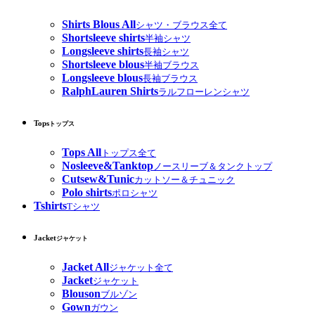
Shirts Blous All
シャツ・ブラウス全て
Shortsleeve shirts
半袖シャツ
Longsleeve shirts
長袖シャツ
Shortsleeve blous
半袖ブラウス
Longsleeve blous
長袖ブラウス
RalphLauren Shirts
ラルフローレンシャツ
Tops
トップス
Tops All
トップス全て
Nosleeve&Tanktop
ノースリーブ＆タンクトップ
Cutsew&Tunic
カットソー＆チュニック
Polo shirts
ポロシャツ
Tshirts
Tシャツ
Jacket
ジャケット
Jacket All
ジャケット全て
Jacket
ジャケット
Blouson
ブルゾン
Gown
ガウン