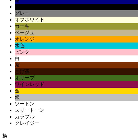
紺
黒
グレー
オフホワイト
カーキ
ベージュ
オレンジ
水色
ピンク
白
茶
こげ茶
オリーブ
ワインレッド
金
銀
ツートン
スリートーン
カラフル
クレイジー
柄