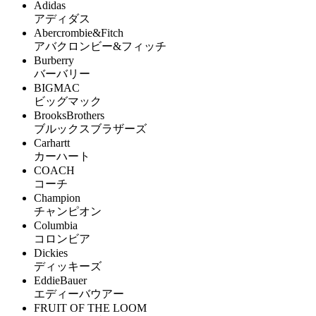
Adidas
アディダス
Abercrombie&Fitch
アバクロンビー&フィッチ
Burberry
バーバリー
BIGMAC
ビッグマック
BrooksBrothers
ブルックスブラザーズ
Carhartt
カーハート
COACH
コーチ
Champion
チャンピオン
Columbia
コロンビア
Dickies
ディッキーズ
EddieBauer
エディーバウアー
FRUIT OF THE LOOM