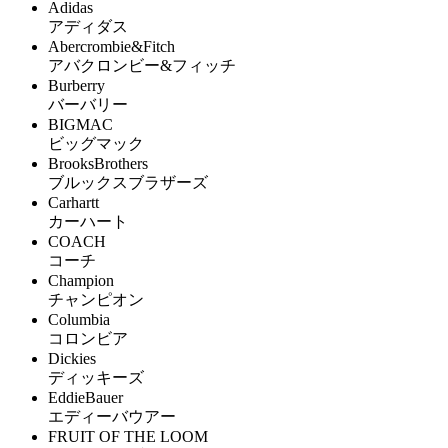
Adidas
アディダス
Abercrombie&Fitch
アバクロンビー&フィッチ
Burberry
バーバリー
BIGMAC
ビッグマック
BrooksBrothers
ブルックスブラザーズ
Carhartt
カーハート
COACH
コーチ
Champion
チャンピオン
Columbia
コロンビア
Dickies
ディッキーズ
EddieBauer
エディーバウアー
FRUIT OF THE LOOM