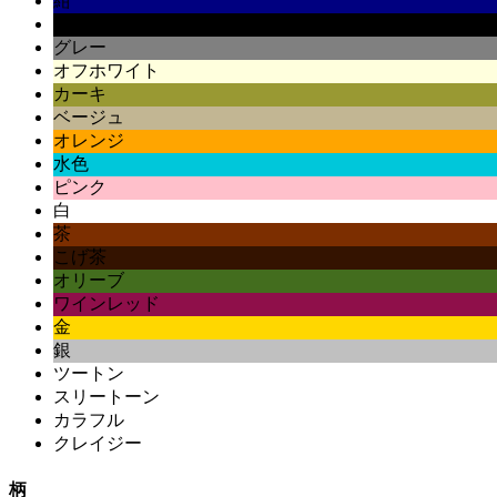
紺
黒
グレー
オフホワイト
カーキ
ベージュ
オレンジ
水色
ピンク
白
茶
こげ茶
オリーブ
ワインレッド
金
銀
ツートン
スリートーン
カラフル
クレイジー
柄