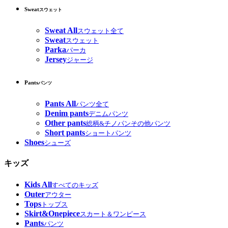
Sweat
スウェット
Sweat All
スウェット全て
Sweat
スウェット
Parka
パーカ
Jersey
ジャージ
Pants
パンツ
Pants All
パンツ全て
Denim pants
デニムパンツ
Other pants
総柄&チノパンその他パンツ
Short pants
ショートパンツ
Shoes
シューズ
キッズ
Kids All
すべてのキッズ
Outer
アウター
Tops
トップス
Skirt&Onepiece
スカート＆ワンピース
Pants
パンツ