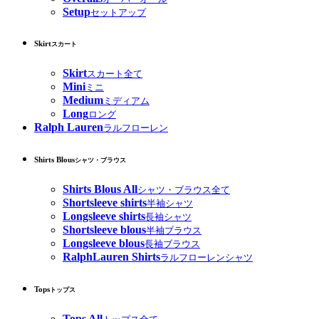
Setup
セットアップ
Skirt
スカート
Skirt
スカート全て
Mini
ミニ
Medium
ミディアム
Long
ロング
Ralph Lauren
ラルフローレン
Shirts Blous
シャツ・ブラウス
Shirts Blous All
シャツ・ブラウス全て
Shortsleeve shirts
半袖シャツ
Longsleeve shirts
長袖シャツ
Shortsleeve blous
半袖ブラウス
Longsleeve blous
長袖ブラウス
RalphLauren Shirts
ラルフローレンシャツ
Tops
トップス
Tops All