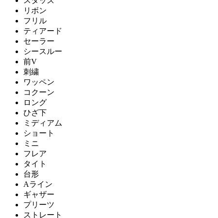
スタッズ
リボン
フリル
ティアード
セーラー
シースルー
前V
刺繍
ワッペン
コクーン
ロング
ひざ下
ミディアム
ショート
ミニ
フレア
タイト
台形
Aライン
ギャザー
プリーツ
ストレート