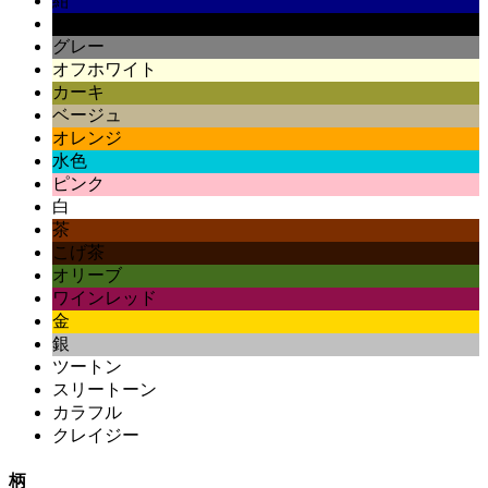
紺
黒
グレー
オフホワイト
カーキ
ベージュ
オレンジ
水色
ピンク
白
茶
こげ茶
オリーブ
ワインレッド
金
銀
ツートン
スリートーン
カラフル
クレイジー
柄