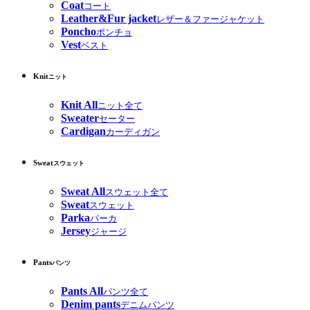
Coat
コート
Leather&Fur jacket
レザー＆ファージャケット
Poncho
ポンチョ
Vest
ベスト
Knit
ニット
Knit All
ニット全て
Sweater
セーター
Cardigan
カーディガン
Sweat
スウェット
Sweat All
スウェット全て
Sweat
スウェット
Parka
パーカ
Jersey
ジャージ
Pants
パンツ
Pants All
パンツ全て
Denim pants
デニムパンツ