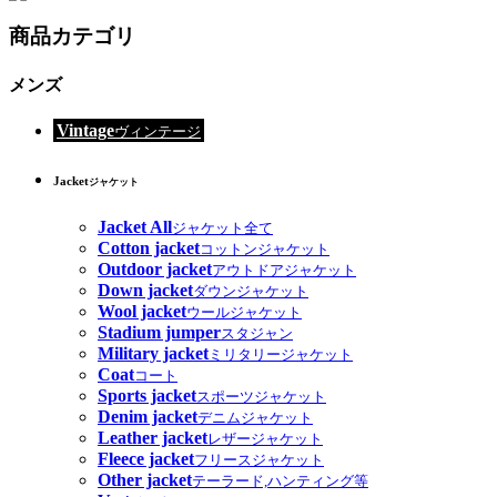
商品カテゴリ
メンズ
Vintage
ヴィンテージ
Jacket
ジャケット
Jacket All
ジャケット全て
Cotton jacket
コットンジャケット
Outdoor jacket
アウトドアジャケット
Down jacket
ダウンジャケット
Wool jacket
ウールジャケット
Stadium jumper
スタジャン
Military jacket
ミリタリージャケット
Coat
コート
Sports jacket
スポーツジャケット
Denim jacket
デニムジャケット
Leather jacket
レザージャケット
Fleece jacket
フリースジャケット
Other jacket
テーラード,ハンティング等