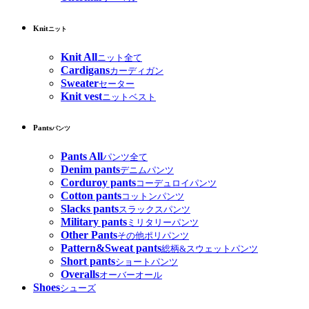
Knit
ニット
Knit All
ニット全て
Cardigans
カーディガン
Sweater
セーター
Knit vest
ニットベスト
Pants
パンツ
Pants All
パンツ全て
Denim pants
デニムパンツ
Corduroy pants
コーデュロイパンツ
Cotton pants
コットンパンツ
Slacks pants
スラックスパンツ
Military pants
ミリタリーパンツ
Other Pants
その他ポリパンツ
Pattern&Sweat pants
総柄&スウェットパンツ
Short pants
ショートパンツ
Overalls
オーバーオール
Shoes
シューズ