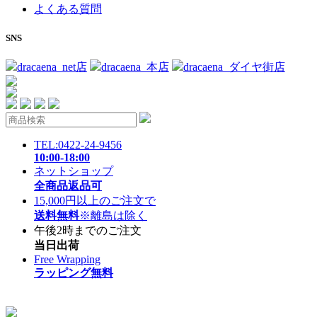
よくある質問
SNS
dracaena_net店
dracaena_本店
dracaena_ダイヤ街店
TEL:0422-24-9456
10:00-18:00
ネットショップ
全商品返品可
15,000円以上のご注文で
送料無料
※離島は除く
午後2時までのご注文
当日出荷
Free Wrapping
ラッピング無料