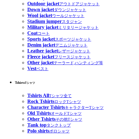
Outdoor jacket
アウトドアジャケット
Down jacket
ダウンジャケット
Wool jacket
ウールジャケット
Stadium jumper
スタジャン
Military jacket
ミリタリージャケット
Coat
コート
Sports jacket
スポーツジャケット
Denim jacket
デニムジャケット
Leather jacket
レザージャケット
Fleece jacket
フリースジャケット
Other jacket
テーラード,ハンティング等
Vest
ベスト
Tshirts
Tシャツ
Tshirts All
Tシャツ全て
Rock Tshirts
ロックTシャツ
Character Tshirts
キャラクターTシャツ
Old Tshirts
オールドTシャツ
Other Tshirts
その他Tシャツ
Tank top
タンクトップ
Polo shirts
ポロシャツ