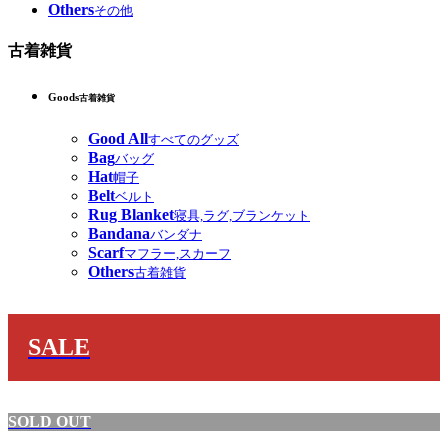
Others
その他
古着雑貨
Goods
古着雑貨
Good All
すべてのグッズ
Bag
バッグ
Hat
帽子
Belt
ベルト
Rug Blanket
寝具,ラグ,ブランケット
Bandana
バンダナ
Scarf
マフラー,スカーフ
Others
古着雑貨
SALE
SOLD OUT