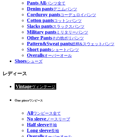
Pants All
パンツ全て
Denim pants
デニムパンツ
Corduroy pants
コーデュロイパンツ
Cotton pants
コットンパンツ
Slacks pants
スラックスパンツ
Military pants
ミリタリーパンツ
Other Pants
その他ポリパンツ
Pattern&Sweat pants
総柄&スウェットパンツ
Short pants
ショートパンツ
Overalls
オーバーオール
Shoes
シューズ
レディース
Vintage
ヴィンテージ
One piece
ワンピース
All
ワンピース全て
No sleeve
ノースリーブ
Half sleeve
半袖
Long sleeve
長袖
Overalls
オーバーオール