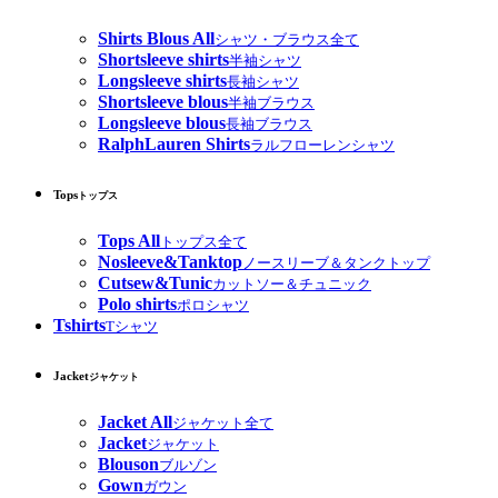
Shirts Blous All
シャツ・ブラウス全て
Shortsleeve shirts
半袖シャツ
Longsleeve shirts
長袖シャツ
Shortsleeve blous
半袖ブラウス
Longsleeve blous
長袖ブラウス
RalphLauren Shirts
ラルフローレンシャツ
Tops
トップス
Tops All
トップス全て
Nosleeve&Tanktop
ノースリーブ＆タンクトップ
Cutsew&Tunic
カットソー＆チュニック
Polo shirts
ポロシャツ
Tshirts
Tシャツ
Jacket
ジャケット
Jacket All
ジャケット全て
Jacket
ジャケット
Blouson
ブルゾン
Gown
ガウン