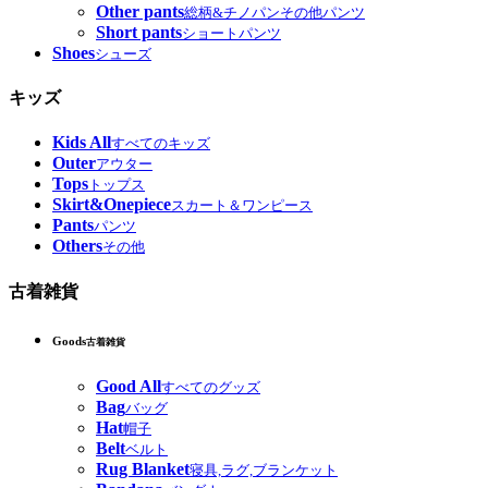
Other pants
総柄&チノパンその他パンツ
Short pants
ショートパンツ
Shoes
シューズ
キッズ
Kids All
すべてのキッズ
Outer
アウター
Tops
トップス
Skirt&Onepiece
スカート＆ワンピース
Pants
パンツ
Others
その他
古着雑貨
Goods
古着雑貨
Good All
すべてのグッズ
Bag
バッグ
Hat
帽子
Belt
ベルト
Rug Blanket
寝具,ラグ,ブランケット