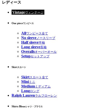
レディース
Vintage
ヴィンテージ
One piece
ワンピース
All
ワンピース全て
No sleeve
ノースリーブ
Half sleeve
半袖
Long sleeve
長袖
Overalls
オーバーオール
Setup
セットアップ
Skirt
スカート
Skirt
スカート全て
Mini
ミニ
Medium
ミディアム
Long
ロング
Ralph Lauren
ラルフローレン
Shirts Blous
シャツ・ブラウス