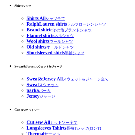
Shirts
シャツ
Shirts All
シャツ全て
RalphLauren shirts
ラルフローレンシャツ
Brand shirte
その他ブランドシャツ
Flannel shirts
ネルシャツ
Wool shirts
ウールシャツ
Old shirts
オールドシャツ
Shortsleeved shirts
半袖シャツ
Sweat&Jersey
スウェット&ジャージ
Sweat&Jersey All
スウェット&ジャージ全て
Sweat
スウェット
parka
パーカ
Jersey
ジャージ
Cut sew
カットソー
Cut sew All
カットソー全て
Longsleeves Tshirts
長袖Tシャツ(ロンT)
Thermal
サーマル