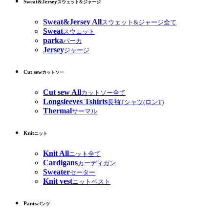
Sweat&Jersey
スウェット&ジャージ
Sweat&Jersey All
スウェット&ジャージ全て
Sweat
スウェット
parka
パーカ
Jersey
ジャージ
Cut sew
カットソー
Cut sew All
カットソー全て
Longsleeves Tshirts
長袖Tシャツ(ロンT)
Thermal
サーマル
Knit
ニット
Knit All
ニット全て
Cardigans
カーディガン
Sweater
セーター
Knit vest
ニットベスト
Pants
パンツ