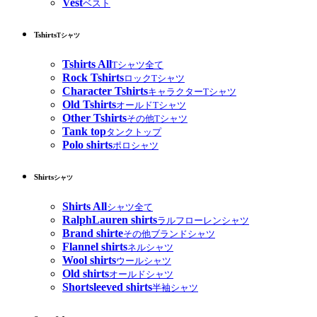
Vest
ベスト
Tshirts
Tシャツ
Tshirts All
Tシャツ全て
Rock Tshirts
ロックTシャツ
Character Tshirts
キャラクターTシャツ
Old Tshirts
オールドTシャツ
Other Tshirts
その他Tシャツ
Tank top
タンクトップ
Polo shirts
ポロシャツ
Shirts
シャツ
Shirts All
シャツ全て
RalphLauren shirts
ラルフローレンシャツ
Brand shirte
その他ブランドシャツ
Flannel shirts
ネルシャツ
Wool shirts
ウールシャツ
Old shirts
オールドシャツ
Shortsleeved shirts
半袖シャツ