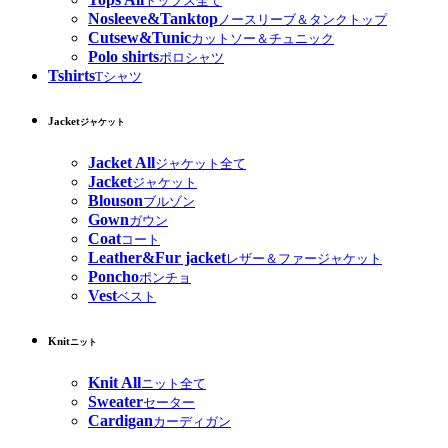
トップス全て
Nosleeve&Tanktop
ノースリーブ＆タンクトップ
Cutsew&Tunic
カットソー＆チュニック
Polo shirts
ポロシャツ
Tshirts
Tシャツ
Jacket
ジャケット
Jacket All
ジャケット全て
Jacket
ジャケット
Blouson
ブルゾン
Gown
ガウン
Coat
コート
Leather&Fur jacket
レザー＆ファージャケット
Poncho
ポンチョ
Vest
ベスト
Knit
ニット
Knit All
ニット全て
Sweater
セーター
Cardigan
カーディガン