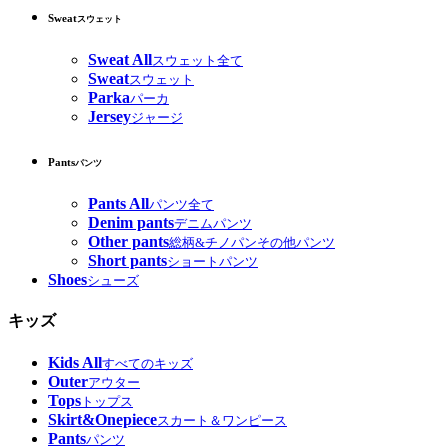
Sweat
スウェット
Sweat All
スウェット全て
Sweat
スウェット
Parka
パーカ
Jersey
ジャージ
Pants
パンツ
Pants All
パンツ全て
Denim pants
デニムパンツ
Other pants
総柄&チノパンその他パンツ
Short pants
ショートパンツ
Shoes
シューズ
キッズ
Kids All
すべてのキッズ
Outer
アウター
Tops
トップス
Skirt&Onepiece
スカート＆ワンピース
Pants
パンツ