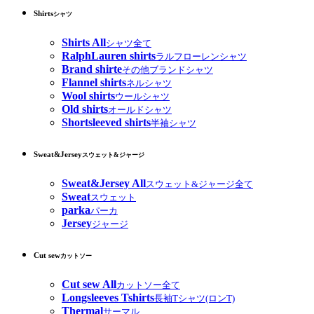
Shirts
シャツ
Shirts All
シャツ全て
RalphLauren shirts
ラルフローレンシャツ
Brand shirte
その他ブランドシャツ
Flannel shirts
ネルシャツ
Wool shirts
ウールシャツ
Old shirts
オールドシャツ
Shortsleeved shirts
半袖シャツ
Sweat&Jersey
スウェット&ジャージ
Sweat&Jersey All
スウェット&ジャージ全て
Sweat
スウェット
parka
パーカ
Jersey
ジャージ
Cut sew
カットソー
Cut sew All
カットソー全て
Longsleeves Tshirts
長袖Tシャツ(ロンT)
Thermal
サーマル