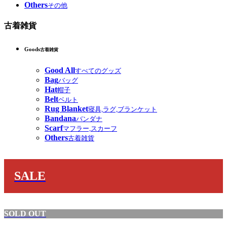
Others
その他
古着雑貨
Goods
古着雑貨
Good All
すべてのグッズ
Bag
バッグ
Hat
帽子
Belt
ベルト
Rug Blanket
寝具,ラグ,ブランケット
Bandana
バンダナ
Scarf
マフラー,スカーフ
Others
古着雑貨
SALE
SOLD OUT