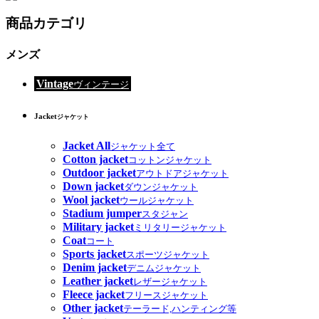
商品カテゴリ
メンズ
Vintage
ヴィンテージ
Jacket
ジャケット
Jacket All
ジャケット全て
Cotton jacket
コットンジャケット
Outdoor jacket
アウトドアジャケット
Down jacket
ダウンジャケット
Wool jacket
ウールジャケット
Stadium jumper
スタジャン
Military jacket
ミリタリージャケット
Coat
コート
Sports jacket
スポーツジャケット
Denim jacket
デニムジャケット
Leather jacket
レザージャケット
Fleece jacket
フリースジャケット
Other jacket
テーラード,ハンティング等