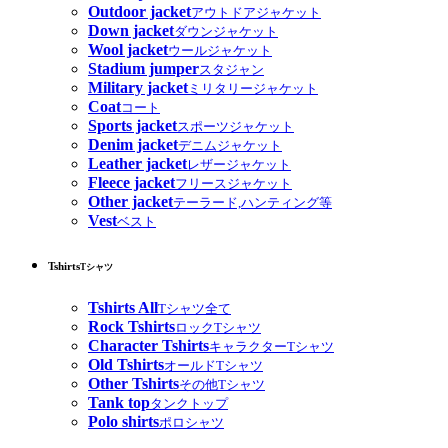
Outdoor jacket
アウトドアジャケット
Down jacket
ダウンジャケット
Wool jacket
ウールジャケット
Stadium jumper
スタジャン
Military jacket
ミリタリージャケット
Coat
コート
Sports jacket
スポーツジャケット
Denim jacket
デニムジャケット
Leather jacket
レザージャケット
Fleece jacket
フリースジャケット
Other jacket
テーラード,ハンティング等
Vest
ベスト
Tshirts
Tシャツ
Tshirts All
Tシャツ全て
Rock Tshirts
ロックTシャツ
Character Tshirts
キャラクターTシャツ
Old Tshirts
オールドTシャツ
Other Tshirts
その他Tシャツ
Tank top
タンクトップ
Polo shirts
ポロシャツ