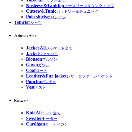
トップス全て
Nosleeve&Tanktop
ノースリーブ＆タンクトップ
Cutsew&Tunic
カットソー＆チュニック
Polo shirts
ポロシャツ
Tshirts
Tシャツ
Jacket
ジャケット
Jacket All
ジャケット全て
Jacket
ジャケット
Blouson
ブルゾン
Gown
ガウン
Coat
コート
Leather&Fur jacket
レザー＆ファージャケット
Poncho
ポンチョ
Vest
ベスト
Knit
ニット
Knit All
ニット全て
Sweater
セーター
Cardigan
カーディガン