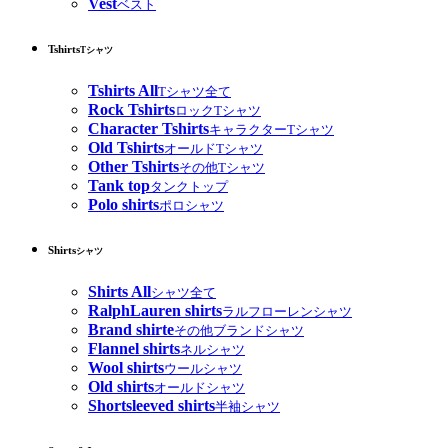
Vest
ベスト
Tshirts
Tシャツ
Tshirts All
Tシャツ全て
Rock Tshirts
ロックTシャツ
Character Tshirts
キャラクターTシャツ
Old Tshirts
オールドTシャツ
Other Tshirts
その他Tシャツ
Tank top
タンクトップ
Polo shirts
ポロシャツ
Shirts
シャツ
Shirts All
シャツ全て
RalphLauren shirts
ラルフローレンシャツ
Brand shirte
その他ブランドシャツ
Flannel shirts
ネルシャツ
Wool shirts
ウールシャツ
Old shirts
オールドシャツ
Shortsleeved shirts
半袖シャツ