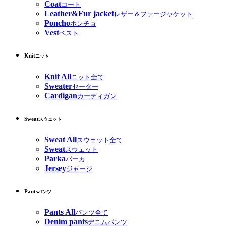
Coat
コート
Leather&Fur jacket
レザー＆ファージャケット
Poncho
ポンチョ
Vest
ベスト
Knit
ニット
Knit All
ニット全て
Sweater
セーター
Cardigan
カーディガン
Sweat
スウェット
Sweat All
スウェット全て
Sweat
スウェット
Parka
パーカ
Jersey
ジャージ
Pants
パンツ
Pants All
パンツ全て
Denim pants
デニムパンツ