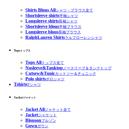
Shirts Blous All
シャツ・ブラウス全て
Shortsleeve shirts
半袖シャツ
Longsleeve shirts
長袖シャツ
Shortsleeve blous
半袖ブラウス
Longsleeve blous
長袖ブラウス
RalphLauren Shirts
ラルフローレンシャツ
Tops
トップス
Tops All
トップス全て
Nosleeve&Tanktop
ノースリーブ＆タンクトップ
Cutsew&Tunic
カットソー＆チュニック
Polo shirts
ポロシャツ
Tshirts
Tシャツ
Jacket
ジャケット
Jacket All
ジャケット全て
Jacket
ジャケット
Blouson
ブルゾン
Gown
ガウン