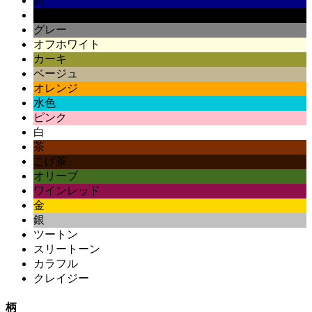
紺
黒
グレー
オフホワイト
カーキ
ベージュ
オレンジ
水色
ピンク
白
茶
こげ茶
オリーブ
ワインレッド
金
銀
ツートン
スリートーン
カラフル
クレイジー
柄