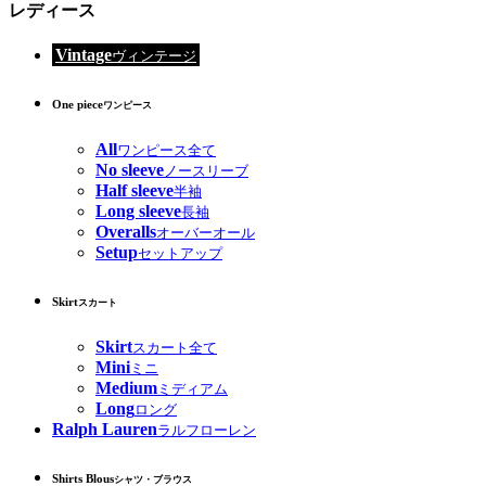
レディース
Vintage
ヴィンテージ
One piece
ワンピース
All
ワンピース全て
No sleeve
ノースリーブ
Half sleeve
半袖
Long sleeve
長袖
Overalls
オーバーオール
Setup
セットアップ
Skirt
スカート
Skirt
スカート全て
Mini
ミニ
Medium
ミディアム
Long
ロング
Ralph Lauren
ラルフローレン
Shirts Blous
シャツ・ブラウス