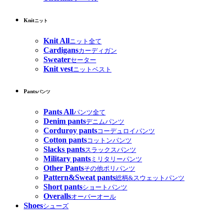
Knit
ニット
Knit All
ニット全て
Cardigans
カーディガン
Sweater
セーター
Knit vest
ニットベスト
Pants
パンツ
Pants All
パンツ全て
Denim pants
デニムパンツ
Corduroy pants
コーデュロイパンツ
Cotton pants
コットンパンツ
Slacks pants
スラックスパンツ
Military pants
ミリタリーパンツ
Other Pants
その他ポリパンツ
Pattern&Sweat pants
総柄&スウェットパンツ
Short pants
ショートパンツ
Overalls
オーバーオール
Shoes
シューズ