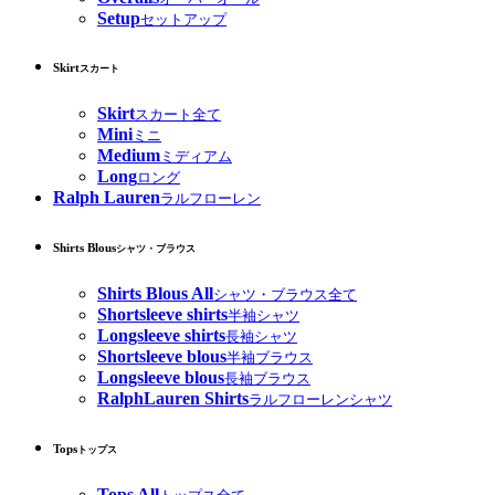
Setup
セットアップ
Skirt
スカート
Skirt
スカート全て
Mini
ミニ
Medium
ミディアム
Long
ロング
Ralph Lauren
ラルフローレン
Shirts Blous
シャツ・ブラウス
Shirts Blous All
シャツ・ブラウス全て
Shortsleeve shirts
半袖シャツ
Longsleeve shirts
長袖シャツ
Shortsleeve blous
半袖ブラウス
Longsleeve blous
長袖ブラウス
RalphLauren Shirts
ラルフローレンシャツ
Tops
トップス
Tops All