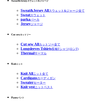
Sweat&Jersey
スウェット&ジャージ
Sweat&Jersey All
スウェット&ジャージ全て
Sweat
スウェット
parka
パーカ
Jersey
ジャージ
Cut sew
カットソー
Cut sew All
カットソー全て
Longsleeves Tshirts
長袖Tシャツ(ロンT)
Thermal
サーマル
Knit
ニット
Knit All
ニット全て
Cardigans
カーディガン
Sweater
セーター
Knit vest
ニットベスト
Pants
パンツ