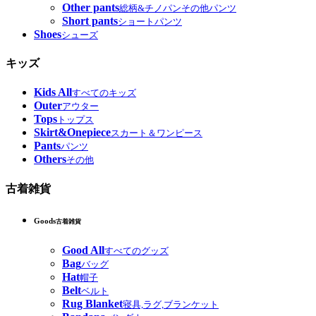
Other pants
総柄&チノパンその他パンツ
Short pants
ショートパンツ
Shoes
シューズ
キッズ
Kids All
すべてのキッズ
Outer
アウター
Tops
トップス
Skirt&Onepiece
スカート＆ワンピース
Pants
パンツ
Others
その他
古着雑貨
Goods
古着雑貨
Good All
すべてのグッズ
Bag
バッグ
Hat
帽子
Belt
ベルト
Rug Blanket
寝具,ラグ,ブランケット