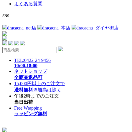
よくある質問
SNS
dracaena_net店
dracaena_本店
dracaena_ダイヤ街店
TEL:0422-24-9456
10:00-18:00
ネットショップ
全商品返品可
15,000円以上のご注文で
送料無料
※離島は除く
午後2時までのご注文
当日出荷
Free Wrapping
ラッピング無料