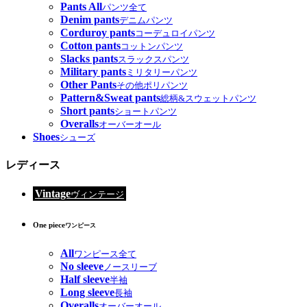
Pants All
パンツ全て
Denim pants
デニムパンツ
Corduroy pants
コーデュロイパンツ
Cotton pants
コットンパンツ
Slacks pants
スラックスパンツ
Military pants
ミリタリーパンツ
Other Pants
その他ポリパンツ
Pattern&Sweat pants
総柄&スウェットパンツ
Short pants
ショートパンツ
Overalls
オーバーオール
Shoes
シューズ
レディース
Vintage
ヴィンテージ
One piece
ワンピース
All
ワンピース全て
No sleeve
ノースリーブ
Half sleeve
半袖
Long sleeve
長袖
Overalls
オーバーオール