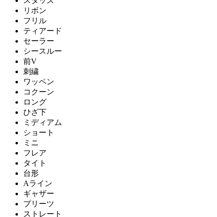
スタッズ
リボン
フリル
ティアード
セーラー
シースルー
前V
刺繍
ワッペン
コクーン
ロング
ひざ下
ミディアム
ショート
ミニ
フレア
タイト
台形
Aライン
ギャザー
プリーツ
ストレート