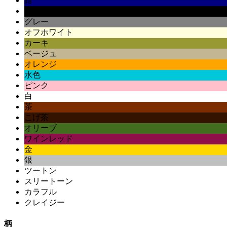
紺
黒
グレー
オフホワイト
カーキ
ベージュ
オレンジ
水色
ピンク
白
茶
こげ茶
オリーブ
ワインレッド
金
銀
ツートン
スリートーン
カラフル
クレイジー
柄