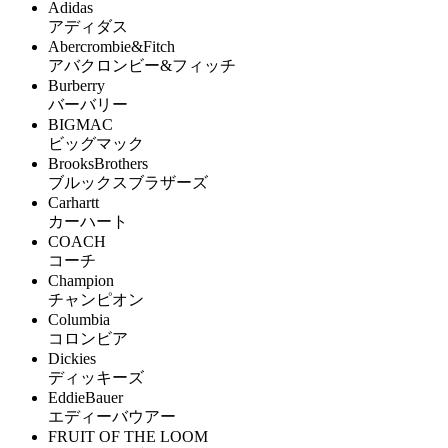
Adidas
アディダス
Abercrombie&Fitch
アバクロンビー&フィッチ
Burberry
バーバリー
BIGMAC
ビッグマック
BrooksBrothers
ブルックスブラザーズ
Carhartt
カーハート
COACH
コーチ
Champion
チャンピオン
Columbia
コロンビア
Dickies
ディッキーズ
EddieBauer
エディーバウアー
FRUIT OF THE LOOM