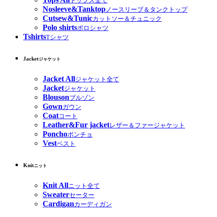
トップス全て
Nosleeve&Tanktop
ノースリーブ＆タンクトップ
Cutsew&Tunic
カットソー＆チュニック
Polo shirts
ポロシャツ
Tshirts
Tシャツ
Jacket
ジャケット
Jacket All
ジャケット全て
Jacket
ジャケット
Blouson
ブルゾン
Gown
ガウン
Coat
コート
Leather&Fur jacket
レザー＆ファージャケット
Poncho
ポンチョ
Vest
ベスト
Knit
ニット
Knit All
ニット全て
Sweater
セーター
Cardigan
カーディガン