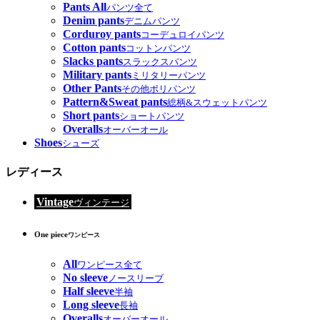
Pants All
パンツ全て
Denim pants
デニムパンツ
Corduroy pants
コーデュロイパンツ
Cotton pants
コットンパンツ
Slacks pants
スラックスパンツ
Military pants
ミリタリーパンツ
Other Pants
その他ポリパンツ
Pattern&Sweat pants
総柄&スウェットパンツ
Short pants
ショートパンツ
Overalls
オーバーオール
Shoes
シューズ
レディース
Vintage
ヴィンテージ
One piece
ワンピース
All
ワンピース全て
No sleeve
ノースリーブ
Half sleeve
半袖
Long sleeve
長袖
Overalls
オーバーオール