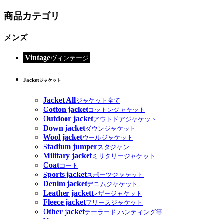
商品カテゴリ
メンズ
Vintage
ヴィンテージ
Jacket
ジャケット
Jacket All
ジャケット全て
Cotton jacket
コットンジャケット
Outdoor jacket
アウトドアジャケット
Down jacket
ダウンジャケット
Wool jacket
ウールジャケット
Stadium jumper
スタジャン
Military jacket
ミリタリージャケット
Coat
コート
Sports jacket
スポーツジャケット
Denim jacket
デニムジャケット
Leather jacket
レザージャケット
Fleece jacket
フリースジャケット
Other jacket
テーラード,ハンティング等