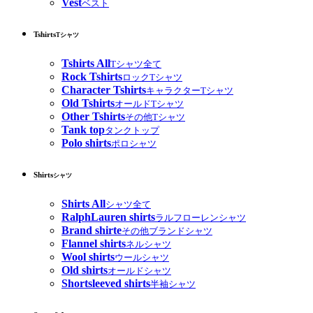
Vest
ベスト
Tshirts
Tシャツ
Tshirts All
Tシャツ全て
Rock Tshirts
ロックTシャツ
Character Tshirts
キャラクターTシャツ
Old Tshirts
オールドTシャツ
Other Tshirts
その他Tシャツ
Tank top
タンクトップ
Polo shirts
ポロシャツ
Shirts
シャツ
Shirts All
シャツ全て
RalphLauren shirts
ラルフローレンシャツ
Brand shirte
その他ブランドシャツ
Flannel shirts
ネルシャツ
Wool shirts
ウールシャツ
Old shirts
オールドシャツ
Shortsleeved shirts
半袖シャツ