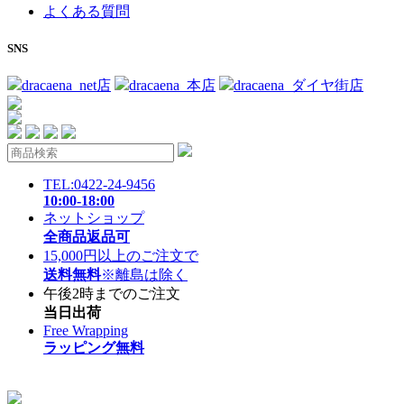
よくある質問
SNS
dracaena_net店
dracaena_本店
dracaena_ダイヤ街店
TEL:0422-24-9456
10:00-18:00
ネットショップ
全商品返品可
15,000円以上のご注文で
送料無料
※離島は除く
午後2時までのご注文
当日出荷
Free Wrapping
ラッピング無料