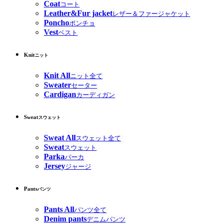
Coat
コート
Leather&Fur jacket
レザー＆ファージャケット
Poncho
ポンチョ
Vest
ベスト
Knit
ニット
Knit All
ニット全て
Sweater
セーター
Cardigan
カーディガン
Sweat
スウェット
Sweat All
スウェット全て
Sweat
スウェット
Parka
パーカ
Jersey
ジャージ
Pants
パンツ
Pants All
パンツ全て
Denim pants
デニムパンツ