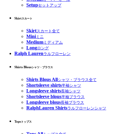
Setup
セットアップ
Skirt
スカート
Skirt
スカート全て
Mini
ミニ
Medium
ミディアム
Long
ロング
Ralph Lauren
ラルフローレン
Shirts Blous
シャツ・ブラウス
Shirts Blous All
シャツ・ブラウス全て
Shortsleeve shirts
半袖シャツ
Longsleeve shirts
長袖シャツ
Shortsleeve blous
半袖ブラウス
Longsleeve blous
長袖ブラウス
RalphLauren Shirts
ラルフローレンシャツ
Tops
トップス
Tops All