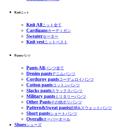
Knit
ニット
Knit All
ニット全て
Cardigans
カーディガン
Sweater
セーター
Knit vest
ニットベスト
Pants
パンツ
Pants All
パンツ全て
Denim pants
デニムパンツ
Corduroy pants
コーデュロイパンツ
Cotton pants
コットンパンツ
Slacks pants
スラックスパンツ
Military pants
ミリタリーパンツ
Other Pants
その他ポリパンツ
Pattern&Sweat pants
総柄&スウェットパンツ
Short pants
ショートパンツ
Overalls
オーバーオール
Shoes
シューズ