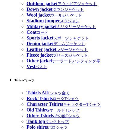
Outdoor jacket
アウトドアジャケット
Down jacket
ダウンジャケット
Wool jacket
ウールジャケット
Stadium jumper
スタジャン
Military jacket
ミリタリージャケット
Coat
コート
Sports jacket
スポーツジャケット
Denim jacket
デニムジャケット
Leather jacket
レザージャケット
Fleece jacket
フリースジャケット
Other jacket
テーラード,ハンティング等
Vest
ベスト
Tshirts
Tシャツ
Tshirts All
Tシャツ全て
Rock Tshirts
ロックTシャツ
Character Tshirts
キャラクターTシャツ
Old Tshirts
オールドTシャツ
Other Tshirts
その他Tシャツ
Tank top
タンクトップ
Polo shirts
ポロシャツ