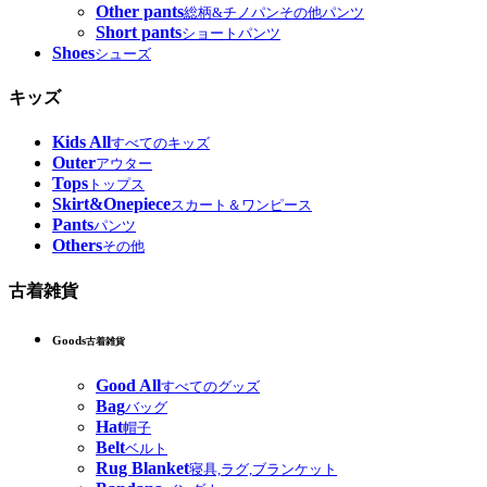
Other pants
総柄&チノパンその他パンツ
Short pants
ショートパンツ
Shoes
シューズ
キッズ
Kids All
すべてのキッズ
Outer
アウター
Tops
トップス
Skirt&Onepiece
スカート＆ワンピース
Pants
パンツ
Others
その他
古着雑貨
Goods
古着雑貨
Good All
すべてのグッズ
Bag
バッグ
Hat
帽子
Belt
ベルト
Rug Blanket
寝具,ラグ,ブランケット