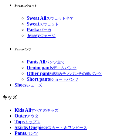
Sweat
スウェット
Sweat All
スウェット全て
Sweat
スウェット
Parka
パーカ
Jersey
ジャージ
Pants
パンツ
Pants All
パンツ全て
Denim pants
デニムパンツ
Other pants
総柄&チノパンその他パンツ
Short pants
ショートパンツ
Shoes
シューズ
キッズ
Kids All
すべてのキッズ
Outer
アウター
Tops
トップス
Skirt&Onepiece
スカート＆ワンピース
Pants
パンツ