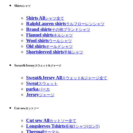
Shirts
シャツ
Shirts All
シャツ全て
RalphLauren shirts
ラルフローレンシャツ
Brand shirte
その他ブランドシャツ
Flannel shirts
ネルシャツ
Wool shirts
ウールシャツ
Old shirts
オールドシャツ
Shortsleeved shirts
半袖シャツ
Sweat&Jersey
スウェット&ジャージ
Sweat&Jersey All
スウェット&ジャージ全て
Sweat
スウェット
parka
パーカ
Jersey
ジャージ
Cut sew
カットソー
Cut sew All
カットソー全て
Longsleeves Tshirts
長袖Tシャツ(ロンT)
Thermal
サーマル