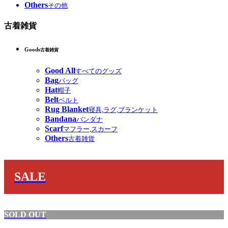
Others
その他
古着雑貨
Goods
古着雑貨
Good All
すべてのグッズ
Bag
バッグ
Hat
帽子
Belt
ベルト
Rug Blanket
寝具,ラグ,ブランケット
Bandana
バンダナ
Scarf
マフラー,スカーフ
Others
古着雑貨
SALE
SOLD OUT