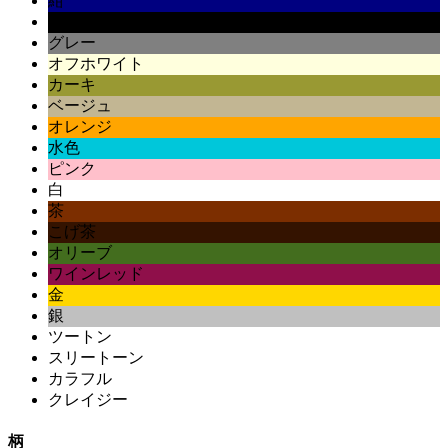
紺
黒
グレー
オフホワイト
カーキ
ベージュ
オレンジ
水色
ピンク
白
茶
こげ茶
オリーブ
ワインレッド
金
銀
ツートン
スリートーン
カラフル
クレイジー
柄