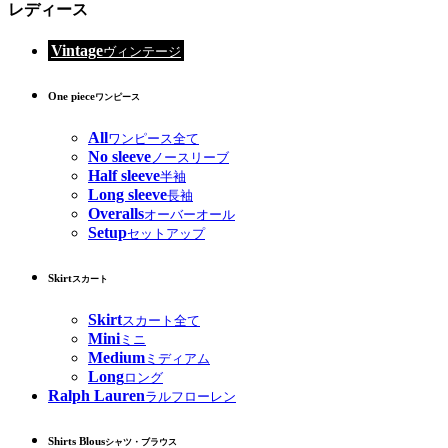
レディース
Vintage
ヴィンテージ
One piece
ワンピース
All
ワンピース全て
No sleeve
ノースリーブ
Half sleeve
半袖
Long sleeve
長袖
Overalls
オーバーオール
Setup
セットアップ
Skirt
スカート
Skirt
スカート全て
Mini
ミニ
Medium
ミディアム
Long
ロング
Ralph Lauren
ラルフローレン
Shirts Blous
シャツ・ブラウス