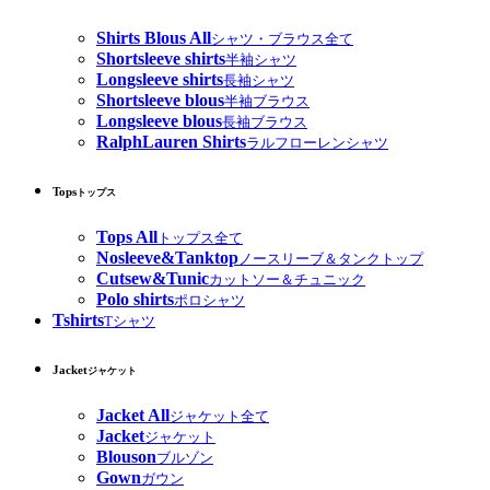
Shirts Blous All
シャツ・ブラウス全て
Shortsleeve shirts
半袖シャツ
Longsleeve shirts
長袖シャツ
Shortsleeve blous
半袖ブラウス
Longsleeve blous
長袖ブラウス
RalphLauren Shirts
ラルフローレンシャツ
Tops
トップス
Tops All
トップス全て
Nosleeve&Tanktop
ノースリーブ＆タンクトップ
Cutsew&Tunic
カットソー＆チュニック
Polo shirts
ポロシャツ
Tshirts
Tシャツ
Jacket
ジャケット
Jacket All
ジャケット全て
Jacket
ジャケット
Blouson
ブルゾン
Gown
ガウン