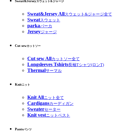
Sweat&Jersey
スウェット&ジャージ
Sweat&Jersey All
スウェット&ジャージ全て
Sweat
スウェット
parka
パーカ
Jersey
ジャージ
Cut sew
カットソー
Cut sew All
カットソー全て
Longsleeves Tshirts
長袖Tシャツ(ロンT)
Thermal
サーマル
Knit
ニット
Knit All
ニット全て
Cardigans
カーディガン
Sweater
セーター
Knit vest
ニットベスト
Pants
パンツ