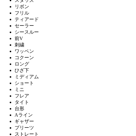
スタッズ
リボン
フリル
ティアード
セーラー
シースルー
前V
刺繍
ワッペン
コクーン
ロング
ひざ下
ミディアム
ショート
ミニ
フレア
タイト
台形
Aライン
ギャザー
プリーツ
ストレート