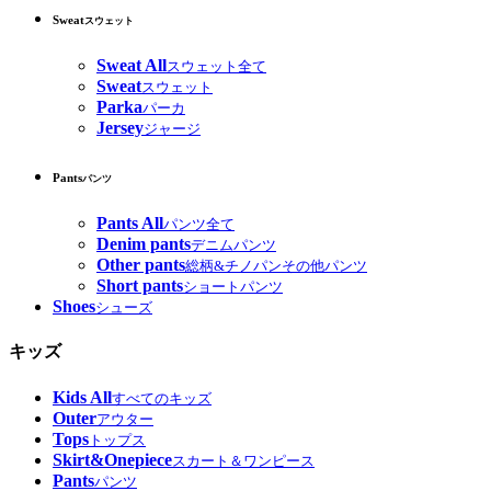
Sweat
スウェット
Sweat All
スウェット全て
Sweat
スウェット
Parka
パーカ
Jersey
ジャージ
Pants
パンツ
Pants All
パンツ全て
Denim pants
デニムパンツ
Other pants
総柄&チノパンその他パンツ
Short pants
ショートパンツ
Shoes
シューズ
キッズ
Kids All
すべてのキッズ
Outer
アウター
Tops
トップス
Skirt&Onepiece
スカート＆ワンピース
Pants
パンツ