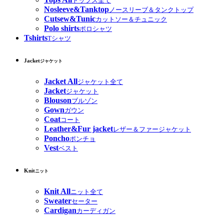
トップス全て
Nosleeve&Tanktop
ノースリーブ＆タンクトップ
Cutsew&Tunic
カットソー＆チュニック
Polo shirts
ポロシャツ
Tshirts
Tシャツ
Jacket
ジャケット
Jacket All
ジャケット全て
Jacket
ジャケット
Blouson
ブルゾン
Gown
ガウン
Coat
コート
Leather&Fur jacket
レザー＆ファージャケット
Poncho
ポンチョ
Vest
ベスト
Knit
ニット
Knit All
ニット全て
Sweater
セーター
Cardigan
カーディガン