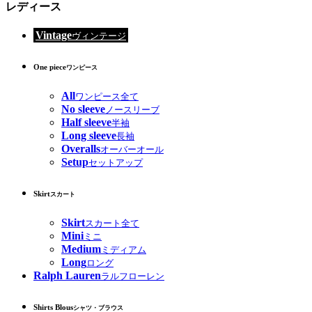
レディース
Vintage
ヴィンテージ
One piece
ワンピース
All
ワンピース全て
No sleeve
ノースリーブ
Half sleeve
半袖
Long sleeve
長袖
Overalls
オーバーオール
Setup
セットアップ
Skirt
スカート
Skirt
スカート全て
Mini
ミニ
Medium
ミディアム
Long
ロング
Ralph Lauren
ラルフローレン
Shirts Blous
シャツ・ブラウス