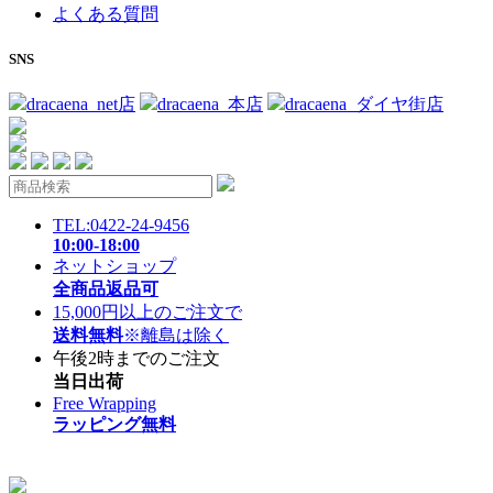
よくある質問
SNS
dracaena_net店
dracaena_本店
dracaena_ダイヤ街店
TEL:0422-24-9456
10:00-18:00
ネットショップ
全商品返品可
15,000円以上のご注文で
送料無料
※離島は除く
午後2時までのご注文
当日出荷
Free Wrapping
ラッピング無料