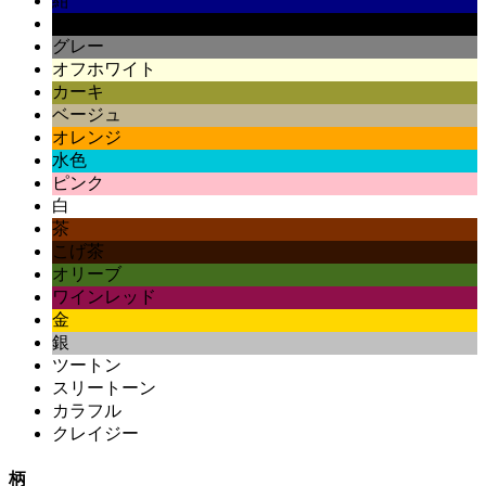
紺
黒
グレー
オフホワイト
カーキ
ベージュ
オレンジ
水色
ピンク
白
茶
こげ茶
オリーブ
ワインレッド
金
銀
ツートン
スリートーン
カラフル
クレイジー
柄