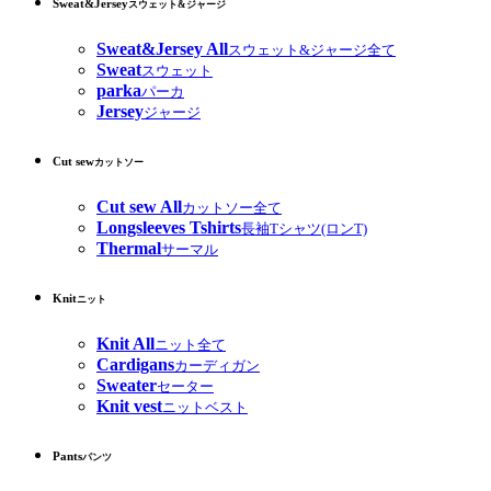
Sweat&Jersey
スウェット&ジャージ
Sweat&Jersey All
スウェット&ジャージ全て
Sweat
スウェット
parka
パーカ
Jersey
ジャージ
Cut sew
カットソー
Cut sew All
カットソー全て
Longsleeves Tshirts
長袖Tシャツ(ロンT)
Thermal
サーマル
Knit
ニット
Knit All
ニット全て
Cardigans
カーディガン
Sweater
セーター
Knit vest
ニットベスト
Pants
パンツ