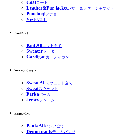
Coat
コート
Leather&Fur jacket
レザー＆ファージャケット
Poncho
ポンチョ
Vest
ベスト
Knit
ニット
Knit All
ニット全て
Sweater
セーター
Cardigan
カーディガン
Sweat
スウェット
Sweat All
スウェット全て
Sweat
スウェット
Parka
パーカ
Jersey
ジャージ
Pants
パンツ
Pants All
パンツ全て
Denim pants
デニムパンツ