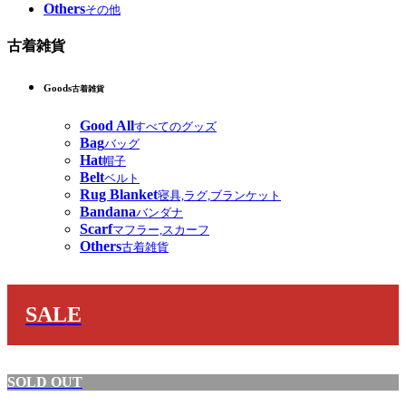
Others
その他
古着雑貨
Goods
古着雑貨
Good All
すべてのグッズ
Bag
バッグ
Hat
帽子
Belt
ベルト
Rug Blanket
寝具,ラグ,ブランケット
Bandana
バンダナ
Scarf
マフラー,スカーフ
Others
古着雑貨
SALE
SOLD OUT