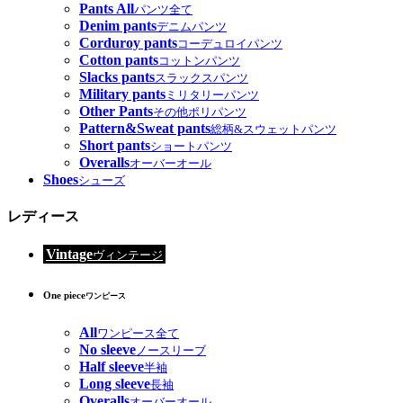
Pants All
パンツ全て
Denim pants
デニムパンツ
Corduroy pants
コーデュロイパンツ
Cotton pants
コットンパンツ
Slacks pants
スラックスパンツ
Military pants
ミリタリーパンツ
Other Pants
その他ポリパンツ
Pattern&Sweat pants
総柄&スウェットパンツ
Short pants
ショートパンツ
Overalls
オーバーオール
Shoes
シューズ
レディース
Vintage
ヴィンテージ
One piece
ワンピース
All
ワンピース全て
No sleeve
ノースリーブ
Half sleeve
半袖
Long sleeve
長袖
Overalls
オーバーオール