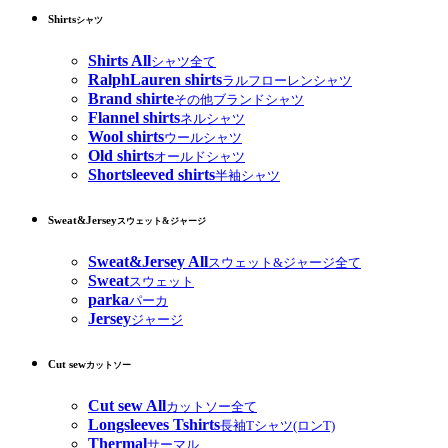
Shirts
シャツ
Shirts All
シャツ全て
RalphLauren shirts
ラルフローレンシャツ
Brand shirte
その他ブランドシャツ
Flannel shirts
ネルシャツ
Wool shirts
ウールシャツ
Old shirts
オールドシャツ
Shortsleeved shirts
半袖シャツ
Sweat&Jersey
スウェット&ジャージ
Sweat&Jersey All
スウェット&ジャージ全て
Sweat
スウェット
parka
パーカ
Jersey
ジャージ
Cut sew
カットソー
Cut sew All
カットソー全て
Longsleeves Tshirts
長袖Tシャツ(ロンT)
Thermal
サーマル