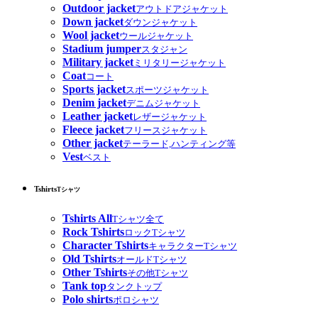
Outdoor jacket
アウトドアジャケット
Down jacket
ダウンジャケット
Wool jacket
ウールジャケット
Stadium jumper
スタジャン
Military jacket
ミリタリージャケット
Coat
コート
Sports jacket
スポーツジャケット
Denim jacket
デニムジャケット
Leather jacket
レザージャケット
Fleece jacket
フリースジャケット
Other jacket
テーラード,ハンティング等
Vest
ベスト
Tshirts
Tシャツ
Tshirts All
Tシャツ全て
Rock Tshirts
ロックTシャツ
Character Tshirts
キャラクターTシャツ
Old Tshirts
オールドTシャツ
Other Tshirts
その他Tシャツ
Tank top
タンクトップ
Polo shirts
ポロシャツ