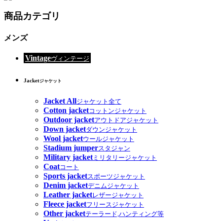
商品カテゴリ
メンズ
Vintage
ヴィンテージ
Jacket
ジャケット
Jacket All
ジャケット全て
Cotton jacket
コットンジャケット
Outdoor jacket
アウトドアジャケット
Down jacket
ダウンジャケット
Wool jacket
ウールジャケット
Stadium jumper
スタジャン
Military jacket
ミリタリージャケット
Coat
コート
Sports jacket
スポーツジャケット
Denim jacket
デニムジャケット
Leather jacket
レザージャケット
Fleece jacket
フリースジャケット
Other jacket
テーラード,ハンティング等