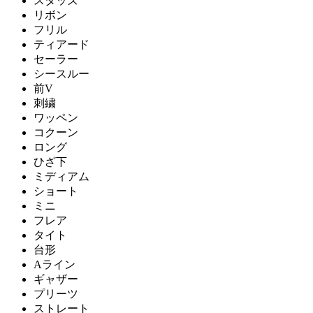
スタッズ
リボン
フリル
ティアード
セーラー
シースルー
前V
刺繍
ワッペン
コクーン
ロング
ひざ下
ミディアム
ショート
ミニ
フレア
タイト
台形
Aライン
ギャザー
プリーツ
ストレート