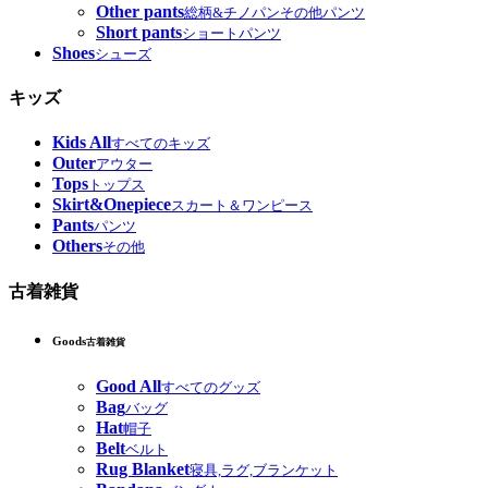
Other pants
総柄&チノパンその他パンツ
Short pants
ショートパンツ
Shoes
シューズ
キッズ
Kids All
すべてのキッズ
Outer
アウター
Tops
トップス
Skirt&Onepiece
スカート＆ワンピース
Pants
パンツ
Others
その他
古着雑貨
Goods
古着雑貨
Good All
すべてのグッズ
Bag
バッグ
Hat
帽子
Belt
ベルト
Rug Blanket
寝具,ラグ,ブランケット