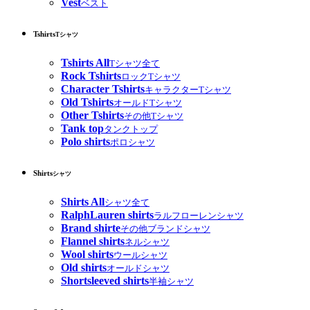
Vest
ベスト
Tshirts
Tシャツ
Tshirts All
Tシャツ全て
Rock Tshirts
ロックTシャツ
Character Tshirts
キャラクターTシャツ
Old Tshirts
オールドTシャツ
Other Tshirts
その他Tシャツ
Tank top
タンクトップ
Polo shirts
ポロシャツ
Shirts
シャツ
Shirts All
シャツ全て
RalphLauren shirts
ラルフローレンシャツ
Brand shirte
その他ブランドシャツ
Flannel shirts
ネルシャツ
Wool shirts
ウールシャツ
Old shirts
オールドシャツ
Shortsleeved shirts
半袖シャツ