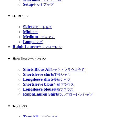
Setup
セットアップ
Skirt
スカート
Skirt
スカート全て
Mini
ミニ
Medium
ミディアム
Long
ロング
Ralph Lauren
ラルフローレン
Shirts Blous
シャツ・ブラウス
Shirts Blous All
シャツ・ブラウス全て
Shortsleeve shirts
半袖シャツ
Longsleeve shirts
長袖シャツ
Shortsleeve blous
半袖ブラウス
Longsleeve blous
長袖ブラウス
RalphLauren Shirts
ラルフローレンシャツ
Tops
トップス
Tops All