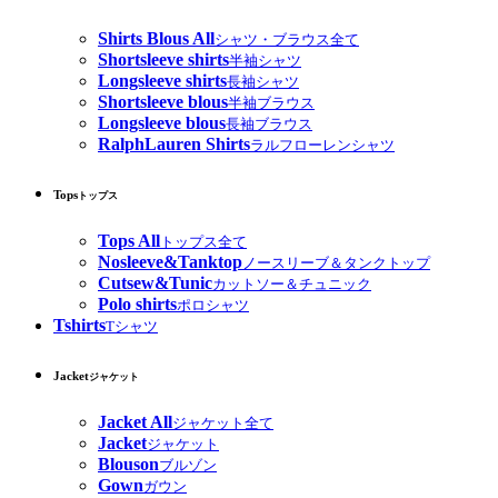
Shirts Blous All
シャツ・ブラウス全て
Shortsleeve shirts
半袖シャツ
Longsleeve shirts
長袖シャツ
Shortsleeve blous
半袖ブラウス
Longsleeve blous
長袖ブラウス
RalphLauren Shirts
ラルフローレンシャツ
Tops
トップス
Tops All
トップス全て
Nosleeve&Tanktop
ノースリーブ＆タンクトップ
Cutsew&Tunic
カットソー＆チュニック
Polo shirts
ポロシャツ
Tshirts
Tシャツ
Jacket
ジャケット
Jacket All
ジャケット全て
Jacket
ジャケット
Blouson
ブルゾン
Gown
ガウン