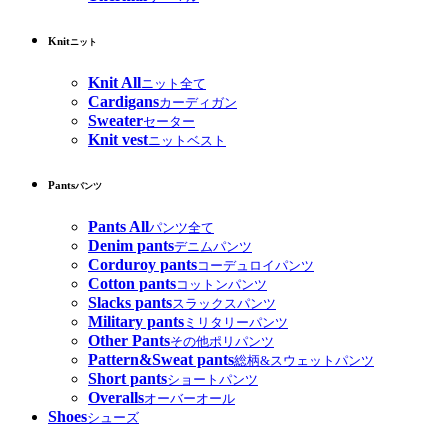
Knit
ニット
Knit All
ニット全て
Cardigans
カーディガン
Sweater
セーター
Knit vest
ニットベスト
Pants
パンツ
Pants All
パンツ全て
Denim pants
デニムパンツ
Corduroy pants
コーデュロイパンツ
Cotton pants
コットンパンツ
Slacks pants
スラックスパンツ
Military pants
ミリタリーパンツ
Other Pants
その他ポリパンツ
Pattern&Sweat pants
総柄&スウェットパンツ
Short pants
ショートパンツ
Overalls
オーバーオール
Shoes
シューズ