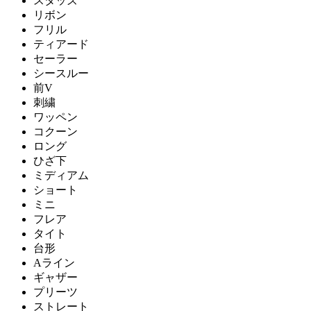
スタッズ
リボン
フリル
ティアード
セーラー
シースルー
前V
刺繍
ワッペン
コクーン
ロング
ひざ下
ミディアム
ショート
ミニ
フレア
タイト
台形
Aライン
ギャザー
プリーツ
ストレート