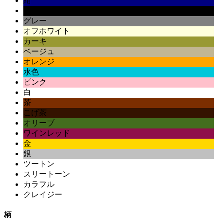
紺
黒
グレー
オフホワイト
カーキ
ベージュ
オレンジ
水色
ピンク
白
茶
こげ茶
オリーブ
ワインレッド
金
銀
ツートン
スリートーン
カラフル
クレイジー
柄