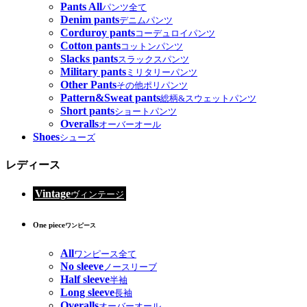
Pants All
パンツ全て
Denim pants
デニムパンツ
Corduroy pants
コーデュロイパンツ
Cotton pants
コットンパンツ
Slacks pants
スラックスパンツ
Military pants
ミリタリーパンツ
Other Pants
その他ポリパンツ
Pattern&Sweat pants
総柄&スウェットパンツ
Short pants
ショートパンツ
Overalls
オーバーオール
Shoes
シューズ
レディース
Vintage
ヴィンテージ
One piece
ワンピース
All
ワンピース全て
No sleeve
ノースリーブ
Half sleeve
半袖
Long sleeve
長袖
Overalls
オーバーオール