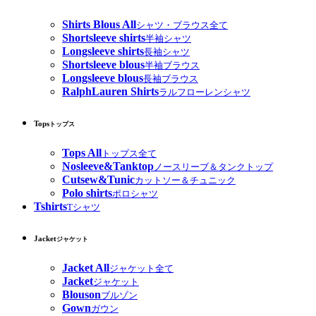
Shirts Blous All
シャツ・ブラウス全て
Shortsleeve shirts
半袖シャツ
Longsleeve shirts
長袖シャツ
Shortsleeve blous
半袖ブラウス
Longsleeve blous
長袖ブラウス
RalphLauren Shirts
ラルフローレンシャツ
Tops
トップス
Tops All
トップス全て
Nosleeve&Tanktop
ノースリーブ＆タンクトップ
Cutsew&Tunic
カットソー＆チュニック
Polo shirts
ポロシャツ
Tshirts
Tシャツ
Jacket
ジャケット
Jacket All
ジャケット全て
Jacket
ジャケット
Blouson
ブルゾン
Gown
ガウン