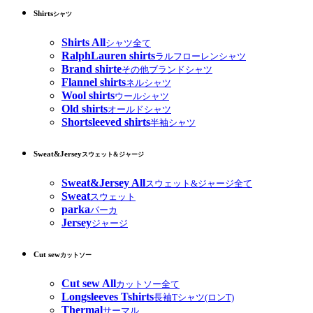
Shirts
シャツ
Shirts All
シャツ全て
RalphLauren shirts
ラルフローレンシャツ
Brand shirte
その他ブランドシャツ
Flannel shirts
ネルシャツ
Wool shirts
ウールシャツ
Old shirts
オールドシャツ
Shortsleeved shirts
半袖シャツ
Sweat&Jersey
スウェット&ジャージ
Sweat&Jersey All
スウェット&ジャージ全て
Sweat
スウェット
parka
パーカ
Jersey
ジャージ
Cut sew
カットソー
Cut sew All
カットソー全て
Longsleeves Tshirts
長袖Tシャツ(ロンT)
Thermal
サーマル