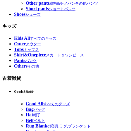
Other pants
総柄&チノパンその他パンツ
Short pants
ショートパンツ
Shoes
シューズ
キッズ
Kids All
すべてのキッズ
Outer
アウター
Tops
トップス
Skirt&Onepiece
スカート＆ワンピース
Pants
パンツ
Others
その他
古着雑貨
Goods
古着雑貨
Good All
すべてのグッズ
Bag
バッグ
Hat
帽子
Belt
ベルト
Rug Blanket
寝具,ラグ,ブランケット