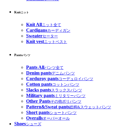
Knit
ニット
Knit All
ニット全て
Cardigans
カーディガン
Sweater
セーター
Knit vest
ニットベスト
Pants
パンツ
Pants All
パンツ全て
Denim pants
デニムパンツ
Corduroy pants
コーデュロイパンツ
Cotton pants
コットンパンツ
Slacks pants
スラックスパンツ
Military pants
ミリタリーパンツ
Other Pants
その他ポリパンツ
Pattern&Sweat pants
総柄&スウェットパンツ
Short pants
ショートパンツ
Overalls
オーバーオール
Shoes
シューズ