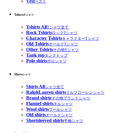
Vest
ベスト
Tshirts
Tシャツ
Tshirts All
Tシャツ全て
Rock Tshirts
ロックTシャツ
Character Tshirts
キャラクターTシャツ
Old Tshirts
オールドTシャツ
Other Tshirts
その他Tシャツ
Tank top
タンクトップ
Polo shirts
ポロシャツ
Shirts
シャツ
Shirts All
シャツ全て
RalphLauren shirts
ラルフローレンシャツ
Brand shirte
その他ブランドシャツ
Flannel shirts
ネルシャツ
Wool shirts
ウールシャツ
Old shirts
オールドシャツ
Shortsleeved shirts
半袖シャツ