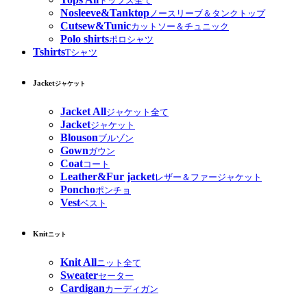
トップス全て
Nosleeve&Tanktop
ノースリーブ＆タンクトップ
Cutsew&Tunic
カットソー＆チュニック
Polo shirts
ポロシャツ
Tshirts
Tシャツ
Jacket
ジャケット
Jacket All
ジャケット全て
Jacket
ジャケット
Blouson
ブルゾン
Gown
ガウン
Coat
コート
Leather&Fur jacket
レザー＆ファージャケット
Poncho
ポンチョ
Vest
ベスト
Knit
ニット
Knit All
ニット全て
Sweater
セーター
Cardigan
カーディガン