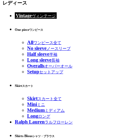
レディース
Vintage
ヴィンテージ
One piece
ワンピース
All
ワンピース全て
No sleeve
ノースリーブ
Half sleeve
半袖
Long sleeve
長袖
Overalls
オーバーオール
Setup
セットアップ
Skirt
スカート
Skirt
スカート全て
Mini
ミニ
Medium
ミディアム
Long
ロング
Ralph Lauren
ラルフローレン
Shirts Blous
シャツ・ブラウス