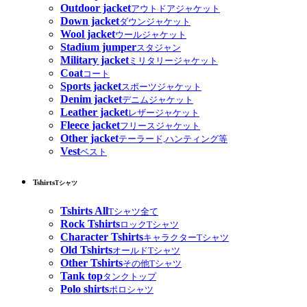
Outdoor jacket
アウトドアジャケット
Down jacket
ダウンジャケット
Wool jacket
ウールジャケット
Stadium jumper
スタジャン
Military jacket
ミリタリージャケット
Coat
コート
Sports jacket
スポーツジャケット
Denim jacket
デニムジャケット
Leather jacket
レザージャケット
Fleece jacket
フリースジャケット
Other jacket
テーラード,ハンティング等
Vest
ベスト
Tshirts
Tシャツ
Tshirts All
Tシャツ全て
Rock Tshirts
ロックTシャツ
Character Tshirts
キャラクターTシャツ
Old Tshirts
オールドTシャツ
Other Tshirts
その他Tシャツ
Tank top
タンクトップ
Polo shirts
ポロシャツ