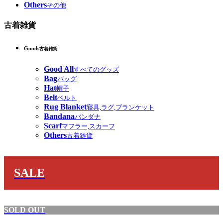
Others
その他
古着雑貨
Goods
古着雑貨
Good All
すべてのグッズ
Bag
バッグ
Hat
帽子
Belt
ベルト
Rug Blanket
寝具,ラグ,ブランケット
Bandana
バンダナ
Scarf
マフラー,スカーフ
Others
古着雑貨
SALE
SOLD OUT