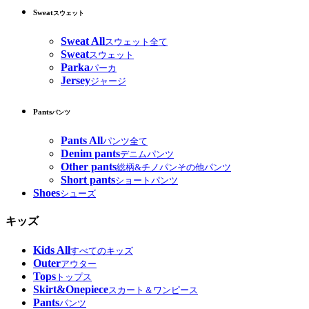
Sweat
スウェット
Sweat All
スウェット全て
Sweat
スウェット
Parka
パーカ
Jersey
ジャージ
Pants
パンツ
Pants All
パンツ全て
Denim pants
デニムパンツ
Other pants
総柄&チノパンその他パンツ
Short pants
ショートパンツ
Shoes
シューズ
キッズ
Kids All
すべてのキッズ
Outer
アウター
Tops
トップス
Skirt&Onepiece
スカート＆ワンピース
Pants
パンツ