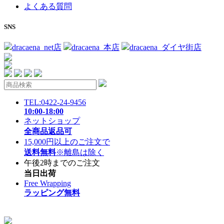
よくある質問
SNS
dracaena_net店
dracaena_本店
dracaena_ダイヤ街店
TEL:0422-24-9456
10:00-18:00
ネットショップ
全商品返品可
15,000円以上のご注文で
送料無料
※離島は除く
午後2時までのご注文
当日出荷
Free Wrapping
ラッピング無料