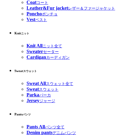
Coat
コート
Leather&Fur jacket
レザー＆ファージャケット
Poncho
ポンチョ
Vest
ベスト
Knit
ニット
Knit All
ニット全て
Sweater
セーター
Cardigan
カーディガン
Sweat
スウェット
Sweat All
スウェット全て
Sweat
スウェット
Parka
パーカ
Jersey
ジャージ
Pants
パンツ
Pants All
パンツ全て
Denim pants
デニムパンツ