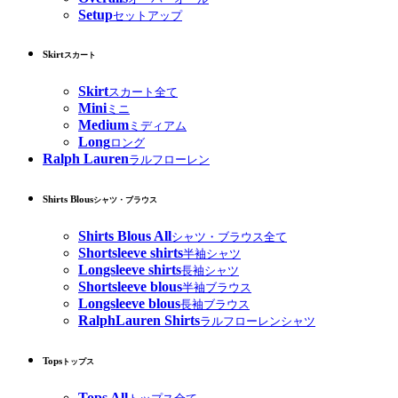
Setup
セットアップ
Skirt
スカート
Skirt
スカート全て
Mini
ミニ
Medium
ミディアム
Long
ロング
Ralph Lauren
ラルフローレン
Shirts Blous
シャツ・ブラウス
Shirts Blous All
シャツ・ブラウス全て
Shortsleeve shirts
半袖シャツ
Longsleeve shirts
長袖シャツ
Shortsleeve blous
半袖ブラウス
Longsleeve blous
長袖ブラウス
RalphLauren Shirts
ラルフローレンシャツ
Tops
トップス
Tops All