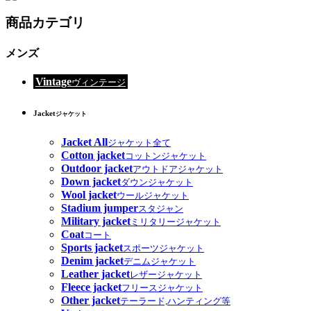
商品カテゴリ
メンズ
Vintage
ヴィンテージ
Jacket
ジャケット
Jacket All
ジャケット全て
Cotton jacket
コットンジャケット
Outdoor jacket
アウトドアジャケット
Down jacket
ダウンジャケット
Wool jacket
ウールジャケット
Stadium jumper
スタジャン
Military jacket
ミリタリージャケット
Coat
コート
Sports jacket
スポーツジャケット
Denim jacket
デニムジャケット
Leather jacket
レザージャケット
Fleece jacket
フリースジャケット
Other jacket
テーラード,ハンティング等