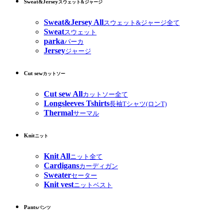
Sweat&Jersey
スウェット&ジャージ
Sweat&Jersey All
スウェット&ジャージ全て
Sweat
スウェット
parka
パーカ
Jersey
ジャージ
Cut sew
カットソー
Cut sew All
カットソー全て
Longsleeves Tshirts
長袖Tシャツ(ロンT)
Thermal
サーマル
Knit
ニット
Knit All
ニット全て
Cardigans
カーディガン
Sweater
セーター
Knit vest
ニットベスト
Pants
パンツ