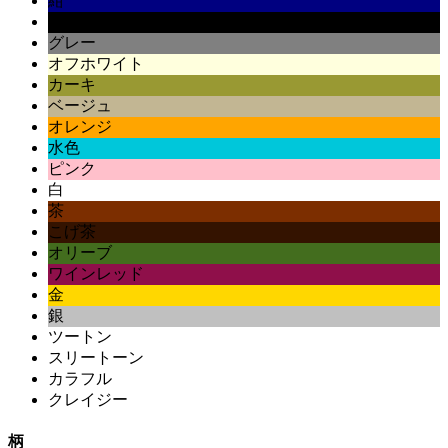
紺
黒
グレー
オフホワイト
カーキ
ベージュ
オレンジ
水色
ピンク
白
茶
こげ茶
オリーブ
ワインレッド
金
銀
ツートン
スリートーン
カラフル
クレイジー
柄