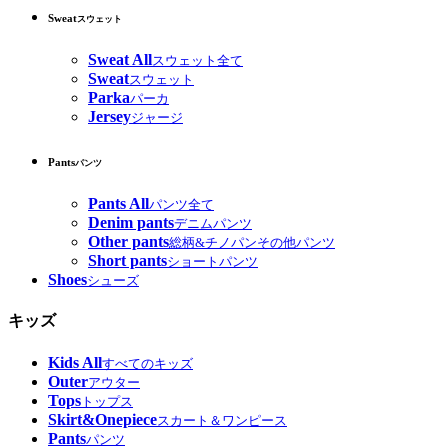
Sweat
スウェット
Sweat All
スウェット全て
Sweat
スウェット
Parka
パーカ
Jersey
ジャージ
Pants
パンツ
Pants All
パンツ全て
Denim pants
デニムパンツ
Other pants
総柄&チノパンその他パンツ
Short pants
ショートパンツ
Shoes
シューズ
キッズ
Kids All
すべてのキッズ
Outer
アウター
Tops
トップス
Skirt&Onepiece
スカート＆ワンピース
Pants
パンツ