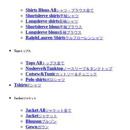
Shirts Blous All
シャツ・ブラウス全て
Shortsleeve shirts
半袖シャツ
Longsleeve shirts
長袖シャツ
Shortsleeve blous
半袖ブラウス
Longsleeve blous
長袖ブラウス
RalphLauren Shirts
ラルフローレンシャツ
Tops
トップス
Tops All
トップス全て
Nosleeve&Tanktop
ノースリーブ＆タンクトップ
Cutsew&Tunic
カットソー＆チュニック
Polo shirts
ポロシャツ
Tshirts
Tシャツ
Jacket
ジャケット
Jacket All
ジャケット全て
Jacket
ジャケット
Blouson
ブルゾン
Gown
ガウン