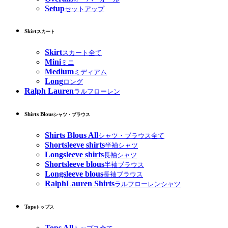
Setup
セットアップ
Skirt
スカート
Skirt
スカート全て
Mini
ミニ
Medium
ミディアム
Long
ロング
Ralph Lauren
ラルフローレン
Shirts Blous
シャツ・ブラウス
Shirts Blous All
シャツ・ブラウス全て
Shortsleeve shirts
半袖シャツ
Longsleeve shirts
長袖シャツ
Shortsleeve blous
半袖ブラウス
Longsleeve blous
長袖ブラウス
RalphLauren Shirts
ラルフローレンシャツ
Tops
トップス
Tops All