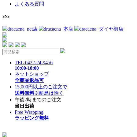
よくある質問
SNS
dracaena_net店
dracaena_本店
dracaena_ダイヤ街店
TEL:0422-24-9456
10:00-18:00
ネットショップ
全商品返品可
15,000円以上のご注文で
送料無料
※離島は除く
午後2時までのご注文
当日出荷
Free Wrapping
ラッピング無料