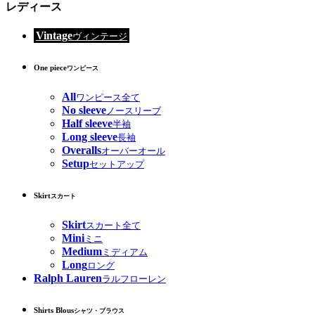
レディース
Vintage
ヴィンテージ
One piece
ワンピース
All
ワンピース全て
No sleeve
ノースリーブ
Half sleeve
半袖
Long sleeve
長袖
Overalls
オーバーオール
Setup
セットアップ
Skirt
スカート
Skirt
スカート全て
Mini
ミニ
Medium
ミディアム
Long
ロング
Ralph Lauren
ラルフローレン
Shirts Blous
シャツ・ブラウス