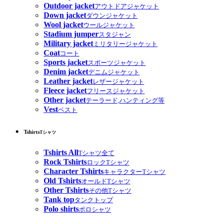
Outdoor jacket
アウトドアジャケット
Down jacket
ダウンジャケット
Wool jacket
ウールジャケット
Stadium jumper
スタジャン
Military jacket
ミリタリージャケット
Coat
コート
Sports jacket
スポーツジャケット
Denim jacket
デニムジャケット
Leather jacket
レザージャケット
Fleece jacket
フリースジャケット
Other jacket
テーラード,ハンティング等
Vest
ベスト
Tshirts
Tシャツ
Tshirts All
Tシャツ全て
Rock Tshirts
ロックTシャツ
Character Tshirts
キャラクターTシャツ
Old Tshirts
オールドTシャツ
Other Tshirts
その他Tシャツ
Tank top
タンクトップ
Polo shirts
ポロシャツ