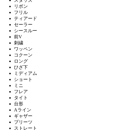
スタッズ
リボン
フリル
ティアード
セーラー
シースルー
前V
刺繍
ワッペン
コクーン
ロング
ひざ下
ミディアム
ショート
ミニ
フレア
タイト
台形
Aライン
ギャザー
プリーツ
ストレート