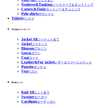
トップス全て
Nosleeve&Tanktop
ノースリーブ＆タンクトップ
Cutsew&Tunic
カットソー＆チュニック
Polo shirts
ポロシャツ
Tshirts
Tシャツ
Jacket
ジャケット
Jacket All
ジャケット全て
Jacket
ジャケット
Blouson
ブルゾン
Gown
ガウン
Coat
コート
Leather&Fur jacket
レザー＆ファージャケット
Poncho
ポンチョ
Vest
ベスト
Knit
ニット
Knit All
ニット全て
Sweater
セーター
Cardigan
カーディガン