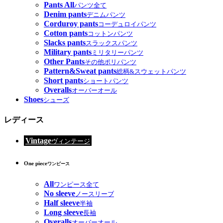
Pants All
パンツ全て
Denim pants
デニムパンツ
Corduroy pants
コーデュロイパンツ
Cotton pants
コットンパンツ
Slacks pants
スラックスパンツ
Military pants
ミリタリーパンツ
Other Pants
その他ポリパンツ
Pattern&Sweat pants
総柄&スウェットパンツ
Short pants
ショートパンツ
Overalls
オーバーオール
Shoes
シューズ
レディース
Vintage
ヴィンテージ
One piece
ワンピース
All
ワンピース全て
No sleeve
ノースリーブ
Half sleeve
半袖
Long sleeve
長袖
Overalls
オーバーオール