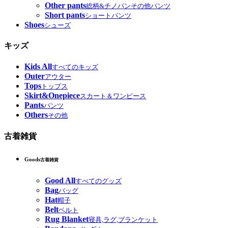
Other pants
総柄&チノパンその他パンツ
Short pants
ショートパンツ
Shoes
シューズ
キッズ
Kids All
すべてのキッズ
Outer
アウター
Tops
トップス
Skirt&Onepiece
スカート＆ワンピース
Pants
パンツ
Others
その他
古着雑貨
Goods
古着雑貨
Good All
すべてのグッズ
Bag
バッグ
Hat
帽子
Belt
ベルト
Rug Blanket
寝具,ラグ,ブランケット