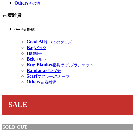
Others
その他
古着雑貨
Goods
古着雑貨
Good All
すべてのグッズ
Bag
バッグ
Hat
帽子
Belt
ベルト
Rug Blanket
寝具,ラグ,ブランケット
Bandana
バンダナ
Scarf
マフラー,スカーフ
Others
古着雑貨
SALE
SOLD OUT