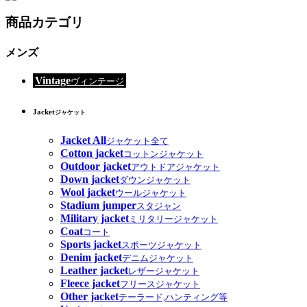
商品カテゴリ
メンズ
Vintage
ヴィンテージ
Jacket
ジャケット
Jacket All
ジャケット全て
Cotton jacket
コットンジャケット
Outdoor jacket
アウトドアジャケット
Down jacket
ダウンジャケット
Wool jacket
ウールジャケット
Stadium jumper
スタジャン
Military jacket
ミリタリージャケット
Coat
コート
Sports jacket
スポーツジャケット
Denim jacket
デニムジャケット
Leather jacket
レザージャケット
Fleece jacket
フリースジャケット
Other jacket
テーラード,ハンティング等