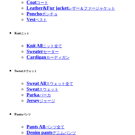
Coat
コート
Leather&Fur jacket
レザー＆ファージャケット
Poncho
ポンチョ
Vest
ベスト
Knit
ニット
Knit All
ニット全て
Sweater
セーター
Cardigan
カーディガン
Sweat
スウェット
Sweat All
スウェット全て
Sweat
スウェット
Parka
パーカ
Jersey
ジャージ
Pants
パンツ
Pants All
パンツ全て
Denim pants
デニムパンツ