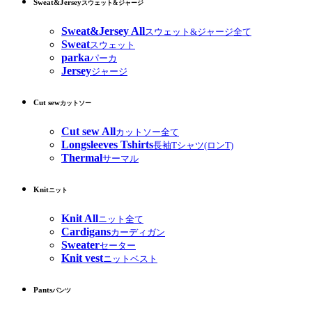
Sweat&Jersey
スウェット&ジャージ
Sweat&Jersey All
スウェット&ジャージ全て
Sweat
スウェット
parka
パーカ
Jersey
ジャージ
Cut sew
カットソー
Cut sew All
カットソー全て
Longsleeves Tshirts
長袖Tシャツ(ロンT)
Thermal
サーマル
Knit
ニット
Knit All
ニット全て
Cardigans
カーディガン
Sweater
セーター
Knit vest
ニットベスト
Pants
パンツ