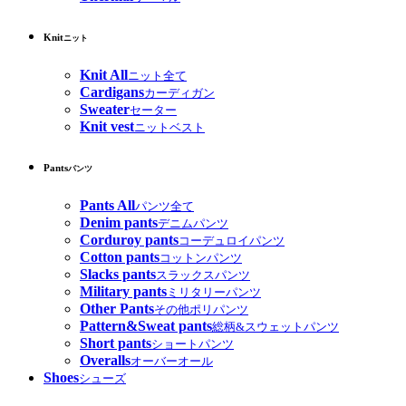
Knit
ニット
Knit All
ニット全て
Cardigans
カーディガン
Sweater
セーター
Knit vest
ニットベスト
Pants
パンツ
Pants All
パンツ全て
Denim pants
デニムパンツ
Corduroy pants
コーデュロイパンツ
Cotton pants
コットンパンツ
Slacks pants
スラックスパンツ
Military pants
ミリタリーパンツ
Other Pants
その他ポリパンツ
Pattern&Sweat pants
総柄&スウェットパンツ
Short pants
ショートパンツ
Overalls
オーバーオール
Shoes
シューズ