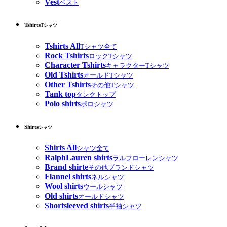
Vest
ベスト
Tshirts
Tシャツ
Tshirts All
Tシャツ全て
Rock Tshirts
ロックTシャツ
Character Tshirts
キャラクターTシャツ
Old Tshirts
オールドTシャツ
Other Tshirts
その他Tシャツ
Tank top
タンクトップ
Polo shirts
ポロシャツ
Shirts
シャツ
Shirts All
シャツ全て
RalphLauren shirts
ラルフローレンシャツ
Brand shirte
その他ブランドシャツ
Flannel shirts
ネルシャツ
Wool shirts
ウールシャツ
Old shirts
オールドシャツ
Shortsleeved shirts
半袖シャツ