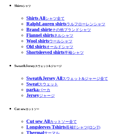
Shirts
シャツ
Shirts All
シャツ全て
RalphLauren shirts
ラルフローレンシャツ
Brand shirte
その他ブランドシャツ
Flannel shirts
ネルシャツ
Wool shirts
ウールシャツ
Old shirts
オールドシャツ
Shortsleeved shirts
半袖シャツ
Sweat&Jersey
スウェット&ジャージ
Sweat&Jersey All
スウェット&ジャージ全て
Sweat
スウェット
parka
パーカ
Jersey
ジャージ
Cut sew
カットソー
Cut sew All
カットソー全て
Longsleeves Tshirts
長袖Tシャツ(ロンT)
Thermal
サーマル