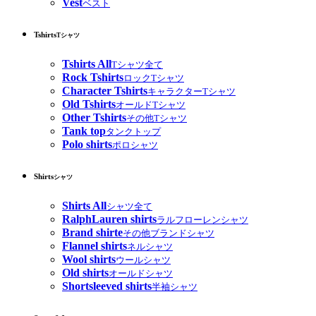
Vest
ベスト
Tshirts
Tシャツ
Tshirts All
Tシャツ全て
Rock Tshirts
ロックTシャツ
Character Tshirts
キャラクターTシャツ
Old Tshirts
オールドTシャツ
Other Tshirts
その他Tシャツ
Tank top
タンクトップ
Polo shirts
ポロシャツ
Shirts
シャツ
Shirts All
シャツ全て
RalphLauren shirts
ラルフローレンシャツ
Brand shirte
その他ブランドシャツ
Flannel shirts
ネルシャツ
Wool shirts
ウールシャツ
Old shirts
オールドシャツ
Shortsleeved shirts
半袖シャツ