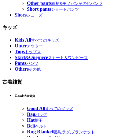
Other pants
総柄&チノパンその他パンツ
Short pants
ショートパンツ
Shoes
シューズ
キッズ
Kids All
すべてのキッズ
Outer
アウター
Tops
トップス
Skirt&Onepiece
スカート＆ワンピース
Pants
パンツ
Others
その他
古着雑貨
Goods
古着雑貨
Good All
すべてのグッズ
Bag
バッグ
Hat
帽子
Belt
ベルト
Rug Blanket
寝具,ラグ,ブランケット