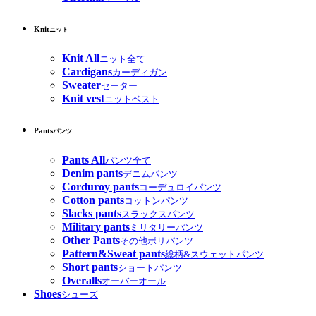
Knit
ニット
Knit All
ニット全て
Cardigans
カーディガン
Sweater
セーター
Knit vest
ニットベスト
Pants
パンツ
Pants All
パンツ全て
Denim pants
デニムパンツ
Corduroy pants
コーデュロイパンツ
Cotton pants
コットンパンツ
Slacks pants
スラックスパンツ
Military pants
ミリタリーパンツ
Other Pants
その他ポリパンツ
Pattern&Sweat pants
総柄&スウェットパンツ
Short pants
ショートパンツ
Overalls
オーバーオール
Shoes
シューズ