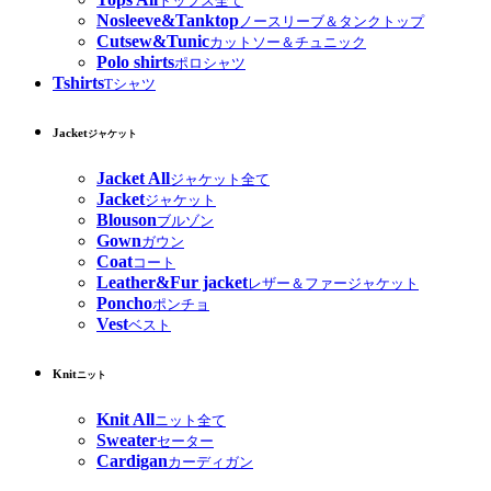
トップス全て
Nosleeve&Tanktop
ノースリーブ＆タンクトップ
Cutsew&Tunic
カットソー＆チュニック
Polo shirts
ポロシャツ
Tshirts
Tシャツ
Jacket
ジャケット
Jacket All
ジャケット全て
Jacket
ジャケット
Blouson
ブルゾン
Gown
ガウン
Coat
コート
Leather&Fur jacket
レザー＆ファージャケット
Poncho
ポンチョ
Vest
ベスト
Knit
ニット
Knit All
ニット全て
Sweater
セーター
Cardigan
カーディガン