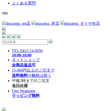
よくある質問
SNS
dracaena_net店
dracaena_本店
dracaena_ダイヤ街店
TEL:0422-24-9456
10:00-18:00
ネットショップ
全商品返品可
15,000円以上のご注文で
送料無料
※離島は除く
午後2時までのご注文
当日出荷
Free Wrapping
ラッピング無料