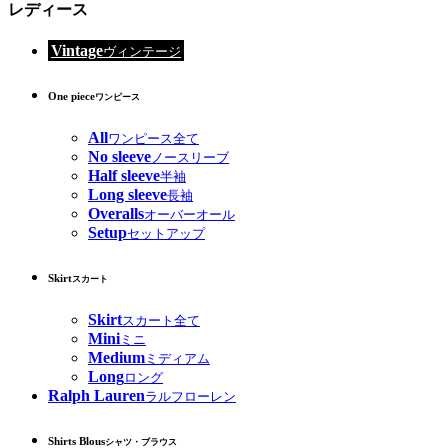
レディース
Vintage
ヴィンテージ
One piece
ワンピース
All
ワンピース全て
No sleeve
ノースリーブ
Half sleeve
半袖
Long sleeve
長袖
Overalls
オーバーオール
Setup
セットアップ
Skirt
スカート
Skirt
スカート全て
Mini
ミニ
Medium
ミディアム
Long
ロング
Ralph Lauren
ラルフローレン
Shirts Blous
シャツ・ブラウス