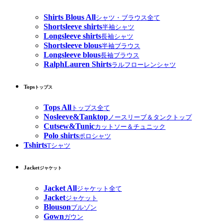
Shirts Blous All
シャツ・ブラウス全て
Shortsleeve shirts
半袖シャツ
Longsleeve shirts
長袖シャツ
Shortsleeve blous
半袖ブラウス
Longsleeve blous
長袖ブラウス
RalphLauren Shirts
ラルフローレンシャツ
Tops
トップス
Tops All
トップス全て
Nosleeve&Tanktop
ノースリーブ＆タンクトップ
Cutsew&Tunic
カットソー＆チュニック
Polo shirts
ポロシャツ
Tshirts
Tシャツ
Jacket
ジャケット
Jacket All
ジャケット全て
Jacket
ジャケット
Blouson
ブルゾン
Gown
ガウン