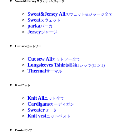
Sweat&Jersey
スウェット&ジャージ
Sweat&Jersey All
スウェット&ジャージ全て
Sweat
スウェット
parka
パーカ
Jersey
ジャージ
Cut sew
カットソー
Cut sew All
カットソー全て
Longsleeves Tshirts
長袖Tシャツ(ロンT)
Thermal
サーマル
Knit
ニット
Knit All
ニット全て
Cardigans
カーディガン
Sweater
セーター
Knit vest
ニットベスト
Pants
パンツ