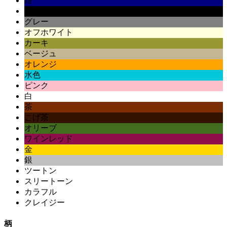
紺
黒
グレー
オフホワイト
カーキ
ベージュ
オレンジ
水色
ピンク
白
茶
こげ茶
オリーブ
ワインレッド
金
銀
ツートン
スリートーン
カラフル
クレイジー
柄