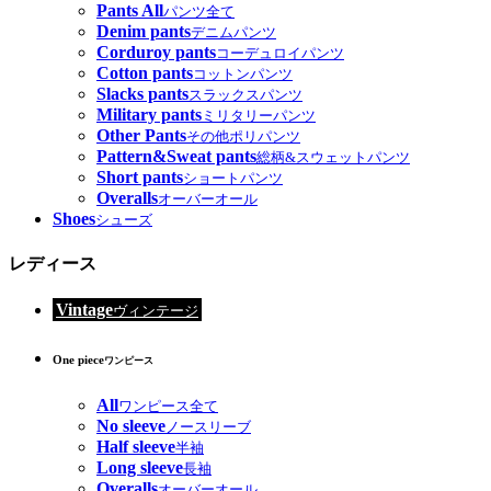
Pants All
パンツ全て
Denim pants
デニムパンツ
Corduroy pants
コーデュロイパンツ
Cotton pants
コットンパンツ
Slacks pants
スラックスパンツ
Military pants
ミリタリーパンツ
Other Pants
その他ポリパンツ
Pattern&Sweat pants
総柄&スウェットパンツ
Short pants
ショートパンツ
Overalls
オーバーオール
Shoes
シューズ
レディース
Vintage
ヴィンテージ
One piece
ワンピース
All
ワンピース全て
No sleeve
ノースリーブ
Half sleeve
半袖
Long sleeve
長袖
Overalls
オーバーオール