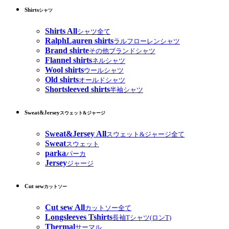
Shirts
シャツ
Shirts All
シャツ全て
RalphLauren shirts
ラルフローレンシャツ
Brand shirte
その他ブランドシャツ
Flannel shirts
ネルシャツ
Wool shirts
ウールシャツ
Old shirts
オールドシャツ
Shortsleeved shirts
半袖シャツ
Sweat&Jersey
スウェット&ジャージ
Sweat&Jersey All
スウェット&ジャージ全て
Sweat
スウェット
parka
パーカ
Jersey
ジャージ
Cut sew
カットソー
Cut sew All
カットソー全て
Longsleeves Tshirts
長袖Tシャツ(ロンT)
Thermal
サーマル