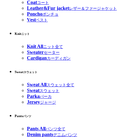
Coat
コート
Leather&Fur jacket
レザー＆ファージャケット
Poncho
ポンチョ
Vest
ベスト
Knit
ニット
Knit All
ニット全て
Sweater
セーター
Cardigan
カーディガン
Sweat
スウェット
Sweat All
スウェット全て
Sweat
スウェット
Parka
パーカ
Jersey
ジャージ
Pants
パンツ
Pants All
パンツ全て
Denim pants
デニムパンツ