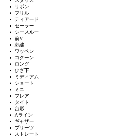
スタッズ
リボン
フリル
ティアード
セーラー
シースルー
前V
刺繍
ワッペン
コクーン
ロング
ひざ下
ミディアム
ショート
ミニ
フレア
タイト
台形
Aライン
ギャザー
プリーツ
ストレート