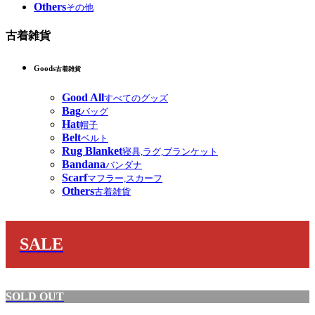
Others
その他
古着雑貨
Goods
古着雑貨
Good All
すべてのグッズ
Bag
バッグ
Hat
帽子
Belt
ベルト
Rug Blanket
寝具,ラグ,ブランケット
Bandana
バンダナ
Scarf
マフラー,スカーフ
Others
古着雑貨
SALE
SOLD OUT