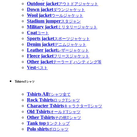
Outdoor jacket
アウトドアジャケット
Down jacket
ダウンジャケット
Wool jacket
ウールジャケット
Stadium jumper
スタジャン
Military jacket
ミリタリージャケット
Coat
コート
Sports jacket
スポーツジャケット
Denim jacket
デニムジャケット
Leather jacket
レザージャケット
Fleece jacket
フリースジャケット
Other jacket
テーラード,ハンティング等
Vest
ベスト
Tshirts
Tシャツ
Tshirts All
Tシャツ全て
Rock Tshirts
ロックTシャツ
Character Tshirts
キャラクターTシャツ
Old Tshirts
オールドTシャツ
Other Tshirts
その他Tシャツ
Tank top
タンクトップ
Polo shirts
ポロシャツ