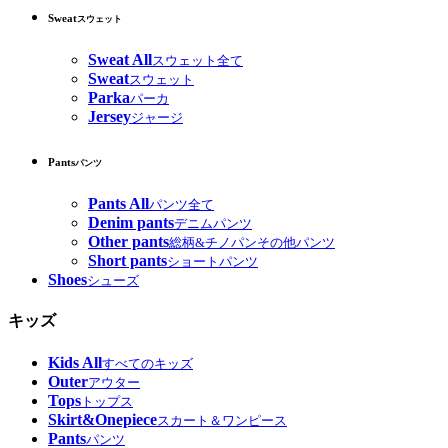
Sweat
スウェット
Sweat All
スウェット全て
Sweat
スウェット
Parka
パーカ
Jersey
ジャージ
Pants
パンツ
Pants All
パンツ全て
Denim pants
デニムパンツ
Other pants
総柄&チノパンその他パンツ
Short pants
ショートパンツ
Shoes
シューズ
キッズ
Kids All
すべてのキッズ
Outer
アウター
Tops
トップス
Skirt&Onepiece
スカート＆ワンピース
Pants
パンツ