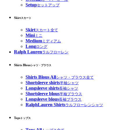
Setup
セットアップ
Skirt
スカート
Skirt
スカート全て
Mini
ミニ
Medium
ミディアム
Long
ロング
Ralph Lauren
ラルフローレン
Shirts Blous
シャツ・ブラウス
Shirts Blous All
シャツ・ブラウス全て
Shortsleeve shirts
半袖シャツ
Longsleeve shirts
長袖シャツ
Shortsleeve blous
半袖ブラウス
Longsleeve blous
長袖ブラウス
RalphLauren Shirts
ラルフローレンシャツ
Tops
トップス
Tops All