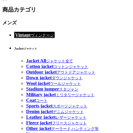
商品カテゴリ
メンズ
Vintage
ヴィンテージ
Jacket
ジャケット
Jacket All
ジャケット全て
Cotton jacket
コットンジャケット
Outdoor jacket
アウトドアジャケット
Down jacket
ダウンジャケット
Wool jacket
ウールジャケット
Stadium jumper
スタジャン
Military jacket
ミリタリージャケット
Coat
コート
Sports jacket
スポーツジャケット
Denim jacket
デニムジャケット
Leather jacket
レザージャケット
Fleece jacket
フリースジャケット
Other jacket
テーラード,ハンティング等