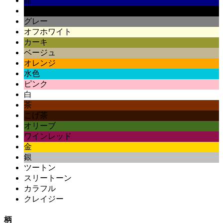
紺
黒
グレー
オフホワイト
カーキ
ベージュ
オレンジ
水色
ピンク
白
茶
こげ茶
オリーブ
ワインレッド
金
銀
ツートン
スリートーン
カラフル
クレイジー
柄