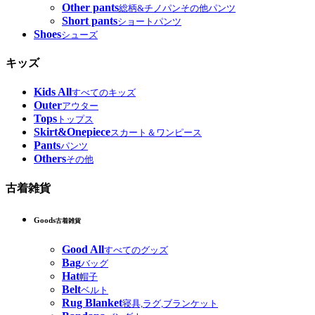
Other pants
総柄&チノパンその他パンツ
Short pants
ショートパンツ
Shoes
シューズ
キッズ
Kids All
すべてのキッズ
Outer
アウター
Tops
トップス
Skirt&Onepiece
スカート＆ワンピース
Pants
パンツ
Others
その他
古着雑貨
Goods
古着雑貨
Good All
すべてのグッズ
Bag
バッグ
Hat
帽子
Belt
ベルト
Rug Blanket
寝具,ラグ,ブランケット