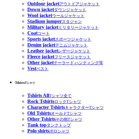
Outdoor jacket
アウトドアジャケット
Down jacket
ダウンジャケット
Wool jacket
ウールジャケット
Stadium jumper
スタジャン
Military jacket
ミリタリージャケット
Coat
コート
Sports jacket
スポーツジャケット
Denim jacket
デニムジャケット
Leather jacket
レザージャケット
Fleece jacket
フリースジャケット
Other jacket
テーラード,ハンティング等
Vest
ベスト
Tshirts
Tシャツ
Tshirts All
Tシャツ全て
Rock Tshirts
ロックTシャツ
Character Tshirts
キャラクターTシャツ
Old Tshirts
オールドTシャツ
Other Tshirts
その他Tシャツ
Tank top
タンクトップ
Polo shirts
ポロシャツ