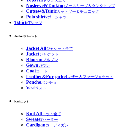
トップス全て
Nosleeve&Tanktop
ノースリーブ＆タンクトップ
Cutsew&Tunic
カットソー＆チュニック
Polo shirts
ポロシャツ
Tshirts
Tシャツ
Jacket
ジャケット
Jacket All
ジャケット全て
Jacket
ジャケット
Blouson
ブルゾン
Gown
ガウン
Coat
コート
Leather&Fur jacket
レザー＆ファージャケット
Poncho
ポンチョ
Vest
ベスト
Knit
ニット
Knit All
ニット全て
Sweater
セーター
Cardigan
カーディガン