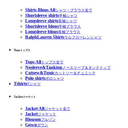
Shirts Blous All
シャツ・ブラウス全て
Shortsleeve shirts
半袖シャツ
Longsleeve shirts
長袖シャツ
Shortsleeve blous
半袖ブラウス
Longsleeve blous
長袖ブラウス
RalphLauren Shirts
ラルフローレンシャツ
Tops
トップス
Tops All
トップス全て
Nosleeve&Tanktop
ノースリーブ＆タンクトップ
Cutsew&Tunic
カットソー＆チュニック
Polo shirts
ポロシャツ
Tshirts
Tシャツ
Jacket
ジャケット
Jacket All
ジャケット全て
Jacket
ジャケット
Blouson
ブルゾン
Gown
ガウン