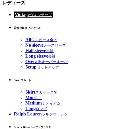
レディース
Vintage
ヴィンテージ
One piece
ワンピース
All
ワンピース全て
No sleeve
ノースリーブ
Half sleeve
半袖
Long sleeve
長袖
Overalls
オーバーオール
Setup
セットアップ
Skirt
スカート
Skirt
スカート全て
Mini
ミニ
Medium
ミディアム
Long
ロング
Ralph Lauren
ラルフローレン
Shirts Blous
シャツ・ブラウス