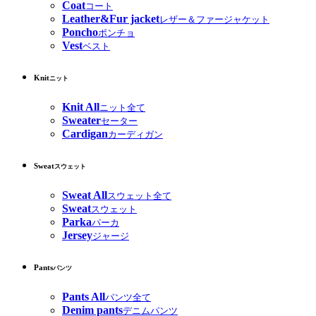
Coat
コート
Leather&Fur jacket
レザー＆ファージャケット
Poncho
ポンチョ
Vest
ベスト
Knit
ニット
Knit All
ニット全て
Sweater
セーター
Cardigan
カーディガン
Sweat
スウェット
Sweat All
スウェット全て
Sweat
スウェット
Parka
パーカ
Jersey
ジャージ
Pants
パンツ
Pants All
パンツ全て
Denim pants
デニムパンツ