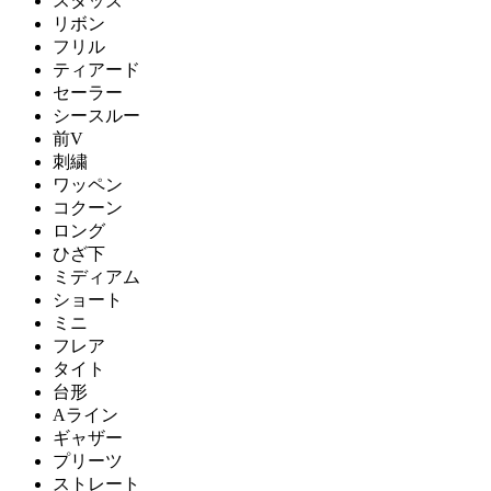
スタッズ
リボン
フリル
ティアード
セーラー
シースルー
前V
刺繍
ワッペン
コクーン
ロング
ひざ下
ミディアム
ショート
ミニ
フレア
タイト
台形
Aライン
ギャザー
プリーツ
ストレート