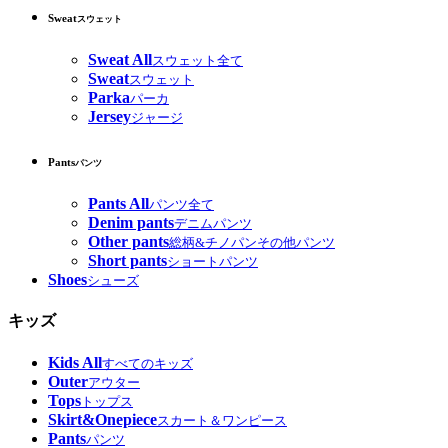
Sweat
スウェット
Sweat All
スウェット全て
Sweat
スウェット
Parka
パーカ
Jersey
ジャージ
Pants
パンツ
Pants All
パンツ全て
Denim pants
デニムパンツ
Other pants
総柄&チノパンその他パンツ
Short pants
ショートパンツ
Shoes
シューズ
キッズ
Kids All
すべてのキッズ
Outer
アウター
Tops
トップス
Skirt&Onepiece
スカート＆ワンピース
Pants
パンツ