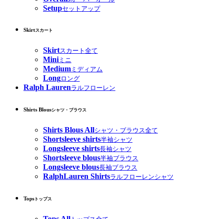
Setup
セットアップ
Skirt
スカート
Skirt
スカート全て
Mini
ミニ
Medium
ミディアム
Long
ロング
Ralph Lauren
ラルフローレン
Shirts Blous
シャツ・ブラウス
Shirts Blous All
シャツ・ブラウス全て
Shortsleeve shirts
半袖シャツ
Longsleeve shirts
長袖シャツ
Shortsleeve blous
半袖ブラウス
Longsleeve blous
長袖ブラウス
RalphLauren Shirts
ラルフローレンシャツ
Tops
トップス
Tops All