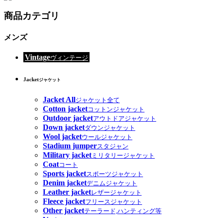
商品カテゴリ
メンズ
Vintage
ヴィンテージ
Jacket
ジャケット
Jacket All
ジャケット全て
Cotton jacket
コットンジャケット
Outdoor jacket
アウトドアジャケット
Down jacket
ダウンジャケット
Wool jacket
ウールジャケット
Stadium jumper
スタジャン
Military jacket
ミリタリージャケット
Coat
コート
Sports jacket
スポーツジャケット
Denim jacket
デニムジャケット
Leather jacket
レザージャケット
Fleece jacket
フリースジャケット
Other jacket
テーラード,ハンティング等