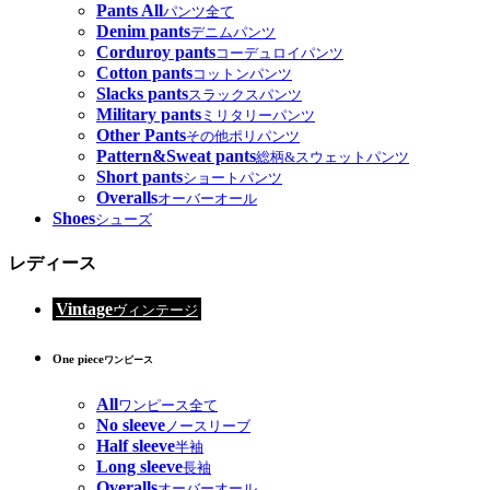
Pants All
パンツ全て
Denim pants
デニムパンツ
Corduroy pants
コーデュロイパンツ
Cotton pants
コットンパンツ
Slacks pants
スラックスパンツ
Military pants
ミリタリーパンツ
Other Pants
その他ポリパンツ
Pattern&Sweat pants
総柄&スウェットパンツ
Short pants
ショートパンツ
Overalls
オーバーオール
Shoes
シューズ
レディース
Vintage
ヴィンテージ
One piece
ワンピース
All
ワンピース全て
No sleeve
ノースリーブ
Half sleeve
半袖
Long sleeve
長袖
Overalls
オーバーオール