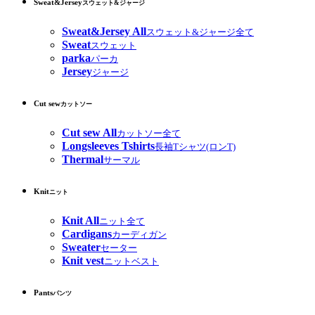
Sweat&Jersey
スウェット&ジャージ
Sweat&Jersey All
スウェット&ジャージ全て
Sweat
スウェット
parka
パーカ
Jersey
ジャージ
Cut sew
カットソー
Cut sew All
カットソー全て
Longsleeves Tshirts
長袖Tシャツ(ロンT)
Thermal
サーマル
Knit
ニット
Knit All
ニット全て
Cardigans
カーディガン
Sweater
セーター
Knit vest
ニットベスト
Pants
パンツ