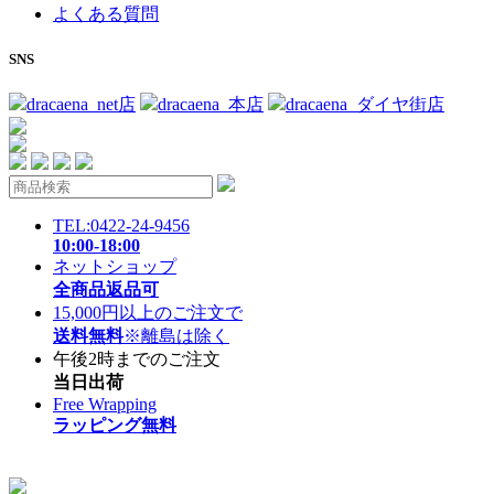
よくある質問
SNS
dracaena_net店
dracaena_本店
dracaena_ダイヤ街店
TEL:0422-24-9456
10:00-18:00
ネットショップ
全商品返品可
15,000円以上のご注文で
送料無料
※離島は除く
午後2時までのご注文
当日出荷
Free Wrapping
ラッピング無料