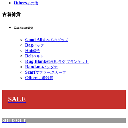
Others
その他
古着雑貨
Goods
古着雑貨
Good All
すべてのグッズ
Bag
バッグ
Hat
帽子
Belt
ベルト
Rug Blanket
寝具,ラグ,ブランケット
Bandana
バンダナ
Scarf
マフラー,スカーフ
Others
古着雑貨
SALE
SOLD OUT