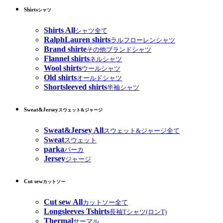
Shirts
シャツ
Shirts All
シャツ全て
RalphLauren shirts
ラルフローレンシャツ
Brand shirte
その他ブランドシャツ
Flannel shirts
ネルシャツ
Wool shirts
ウールシャツ
Old shirts
オールドシャツ
Shortsleeved shirts
半袖シャツ
Sweat&Jersey
スウェット&ジャージ
Sweat&Jersey All
スウェット&ジャージ全て
Sweat
スウェット
parka
パーカ
Jersey
ジャージ
Cut sew
カットソー
Cut sew All
カットソー全て
Longsleeves Tshirts
長袖Tシャツ(ロンT)
Thermal
サーマル