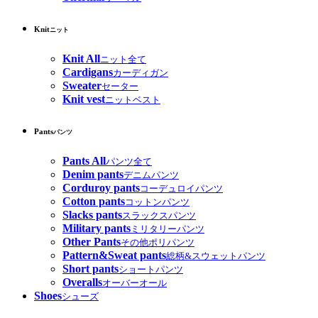
Knit
ニット
Knit All
ニット全て
Cardigans
カーディガン
Sweater
セーター
Knit vest
ニットベスト
Pants
パンツ
Pants All
パンツ全て
Denim pants
デニムパンツ
Corduroy pants
コーデュロイパンツ
Cotton pants
コットンパンツ
Slacks pants
スラックスパンツ
Military pants
ミリタリーパンツ
Other Pants
その他ポリパンツ
Pattern&Sweat pants
総柄&スウェットパンツ
Short pants
ショートパンツ
Overalls
オーバーオール
Shoes
シューズ