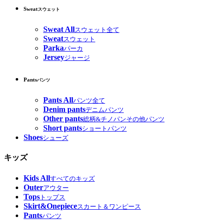
Sweat
スウェット
Sweat All
スウェット全て
Sweat
スウェット
Parka
パーカ
Jersey
ジャージ
Pants
パンツ
Pants All
パンツ全て
Denim pants
デニムパンツ
Other pants
総柄&チノパンその他パンツ
Short pants
ショートパンツ
Shoes
シューズ
キッズ
Kids All
すべてのキッズ
Outer
アウター
Tops
トップス
Skirt&Onepiece
スカート＆ワンピース
Pants
パンツ