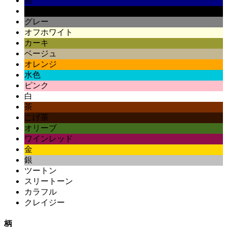
紺
黒
グレー
オフホワイト
カーキ
ベージュ
オレンジ
水色
ピンク
白
茶
こげ茶
オリーブ
ワインレッド
金
銀
ツートン
スリートーン
カラフル
クレイジー
柄