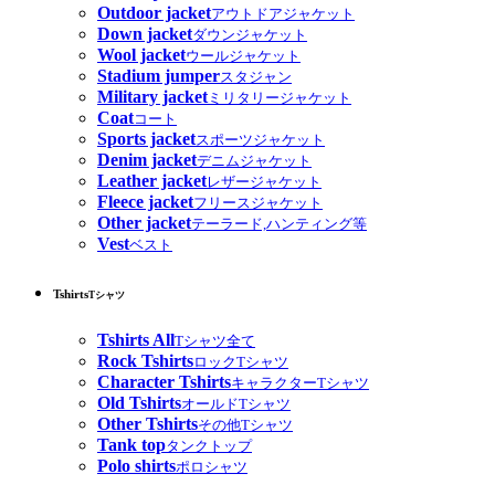
Outdoor jacket
アウトドアジャケット
Down jacket
ダウンジャケット
Wool jacket
ウールジャケット
Stadium jumper
スタジャン
Military jacket
ミリタリージャケット
Coat
コート
Sports jacket
スポーツジャケット
Denim jacket
デニムジャケット
Leather jacket
レザージャケット
Fleece jacket
フリースジャケット
Other jacket
テーラード,ハンティング等
Vest
ベスト
Tshirts
Tシャツ
Tshirts All
Tシャツ全て
Rock Tshirts
ロックTシャツ
Character Tshirts
キャラクターTシャツ
Old Tshirts
オールドTシャツ
Other Tshirts
その他Tシャツ
Tank top
タンクトップ
Polo shirts
ポロシャツ