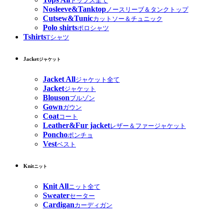
トップス全て
Nosleeve&Tanktop
ノースリーブ＆タンクトップ
Cutsew&Tunic
カットソー＆チュニック
Polo shirts
ポロシャツ
Tshirts
Tシャツ
Jacket
ジャケット
Jacket All
ジャケット全て
Jacket
ジャケット
Blouson
ブルゾン
Gown
ガウン
Coat
コート
Leather&Fur jacket
レザー＆ファージャケット
Poncho
ポンチョ
Vest
ベスト
Knit
ニット
Knit All
ニット全て
Sweater
セーター
Cardigan
カーディガン