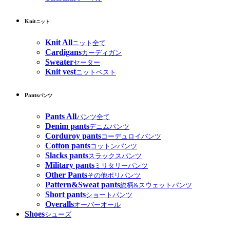
Knit
ニット
Knit All
ニット全て
Cardigans
カーディガン
Sweater
セーター
Knit vest
ニットベスト
Pants
パンツ
Pants All
パンツ全て
Denim pants
デニムパンツ
Corduroy pants
コーデュロイパンツ
Cotton pants
コットンパンツ
Slacks pants
スラックスパンツ
Military pants
ミリタリーパンツ
Other Pants
その他ポリパンツ
Pattern&Sweat pants
総柄&スウェットパンツ
Short pants
ショートパンツ
Overalls
オーバーオール
Shoes
シューズ