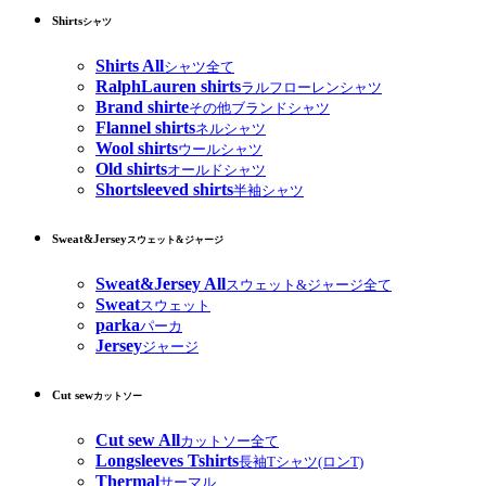
Shirts
シャツ
Shirts All
シャツ全て
RalphLauren shirts
ラルフローレンシャツ
Brand shirte
その他ブランドシャツ
Flannel shirts
ネルシャツ
Wool shirts
ウールシャツ
Old shirts
オールドシャツ
Shortsleeved shirts
半袖シャツ
Sweat&Jersey
スウェット&ジャージ
Sweat&Jersey All
スウェット&ジャージ全て
Sweat
スウェット
parka
パーカ
Jersey
ジャージ
Cut sew
カットソー
Cut sew All
カットソー全て
Longsleeves Tshirts
長袖Tシャツ(ロンT)
Thermal
サーマル