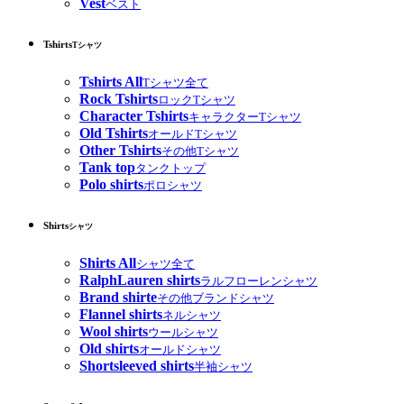
Vest
ベスト
Tshirts
Tシャツ
Tshirts All
Tシャツ全て
Rock Tshirts
ロックTシャツ
Character Tshirts
キャラクターTシャツ
Old Tshirts
オールドTシャツ
Other Tshirts
その他Tシャツ
Tank top
タンクトップ
Polo shirts
ポロシャツ
Shirts
シャツ
Shirts All
シャツ全て
RalphLauren shirts
ラルフローレンシャツ
Brand shirte
その他ブランドシャツ
Flannel shirts
ネルシャツ
Wool shirts
ウールシャツ
Old shirts
オールドシャツ
Shortsleeved shirts
半袖シャツ