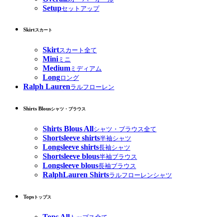
Setup
セットアップ
Skirt
スカート
Skirt
スカート全て
Mini
ミニ
Medium
ミディアム
Long
ロング
Ralph Lauren
ラルフローレン
Shirts Blous
シャツ・ブラウス
Shirts Blous All
シャツ・ブラウス全て
Shortsleeve shirts
半袖シャツ
Longsleeve shirts
長袖シャツ
Shortsleeve blous
半袖ブラウス
Longsleeve blous
長袖ブラウス
RalphLauren Shirts
ラルフローレンシャツ
Tops
トップス
Tops All