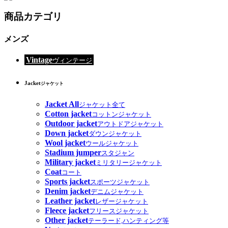
商品カテゴリ
メンズ
Vintage
ヴィンテージ
Jacket
ジャケット
Jacket All
ジャケット全て
Cotton jacket
コットンジャケット
Outdoor jacket
アウトドアジャケット
Down jacket
ダウンジャケット
Wool jacket
ウールジャケット
Stadium jumper
スタジャン
Military jacket
ミリタリージャケット
Coat
コート
Sports jacket
スポーツジャケット
Denim jacket
デニムジャケット
Leather jacket
レザージャケット
Fleece jacket
フリースジャケット
Other jacket
テーラード,ハンティング等