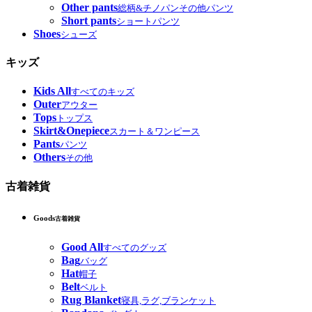
Other pants
総柄&チノパンその他パンツ
Short pants
ショートパンツ
Shoes
シューズ
キッズ
Kids All
すべてのキッズ
Outer
アウター
Tops
トップス
Skirt&Onepiece
スカート＆ワンピース
Pants
パンツ
Others
その他
古着雑貨
Goods
古着雑貨
Good All
すべてのグッズ
Bag
バッグ
Hat
帽子
Belt
ベルト
Rug Blanket
寝具,ラグ,ブランケット