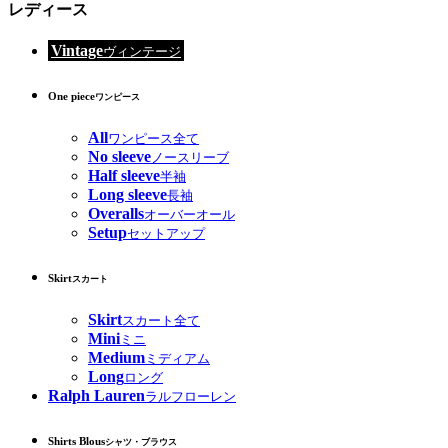
レディース
Vintage
ヴィンテージ
One piece
ワンピース
All
ワンピース全て
No sleeve
ノースリーブ
Half sleeve
半袖
Long sleeve
長袖
Overalls
オーバーオール
Setup
セットアップ
Skirt
スカート
Skirt
スカート全て
Mini
ミニ
Medium
ミディアム
Long
ロング
Ralph Lauren
ラルフローレン
Shirts Blous
シャツ・ブラウス