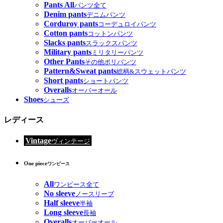
Pants All
パンツ全て
Denim pants
デニムパンツ
Corduroy pants
コーデュロイパンツ
Cotton pants
コットンパンツ
Slacks pants
スラックスパンツ
Military pants
ミリタリーパンツ
Other Pants
その他ポリパンツ
Pattern&Sweat pants
総柄&スウェットパンツ
Short pants
ショートパンツ
Overalls
オーバーオール
Shoes
シューズ
レディース
Vintage
ヴィンテージ
One piece
ワンピース
All
ワンピース全て
No sleeve
ノースリーブ
Half sleeve
半袖
Long sleeve
長袖
Overalls
オーバーオール