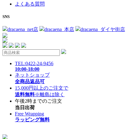
よくある質問
SNS
dracaena_net店
dracaena_本店
dracaena_ダイヤ街店
TEL:0422-24-9456
10:00-18:00
ネットショップ
全商品返品可
15,000円以上のご注文で
送料無料
※離島は除く
午後2時までのご注文
当日出荷
Free Wrapping
ラッピング無料