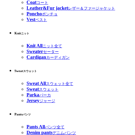
Coat
コート
Leather&Fur jacket
レザー＆ファージャケット
Poncho
ポンチョ
Vest
ベスト
Knit
ニット
Knit All
ニット全て
Sweater
セーター
Cardigan
カーディガン
Sweat
スウェット
Sweat All
スウェット全て
Sweat
スウェット
Parka
パーカ
Jersey
ジャージ
Pants
パンツ
Pants All
パンツ全て
Denim pants
デニムパンツ