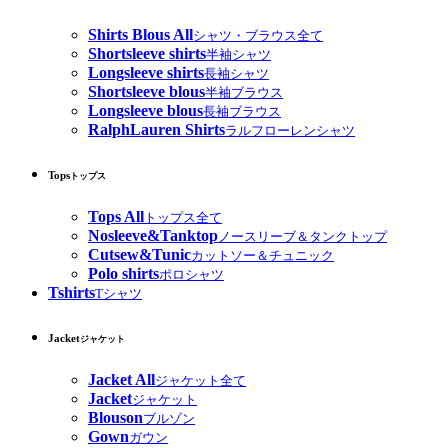
Shirts Blous All
シャツ・ブラウス全て
Shortsleeve shirts
半袖シャツ
Longsleeve shirts
長袖シャツ
Shortsleeve blous
半袖ブラウス
Longsleeve blous
長袖ブラウス
RalphLauren Shirts
ラルフローレンシャツ
Tops
トップス
Tops All
トップス全て
Nosleeve&Tanktop
ノースリーブ＆タンクトップ
Cutsew&Tunic
カットソー＆チュニック
Polo shirts
ポロシャツ
Tshirts
Tシャツ
Jacket
ジャケット
Jacket All
ジャケット全て
Jacket
ジャケット
Blouson
ブルゾン
Gown
ガウン