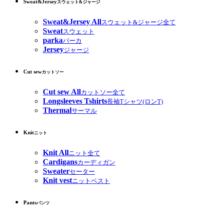
Sweat&Jersey
スウェット&ジャージ
Sweat&Jersey All
スウェット&ジャージ全て
Sweat
スウェット
parka
パーカ
Jersey
ジャージ
Cut sew
カットソー
Cut sew All
カットソー全て
Longsleeves Tshirts
長袖Tシャツ(ロンT)
Thermal
サーマル
Knit
ニット
Knit All
ニット全て
Cardigans
カーディガン
Sweater
セーター
Knit vest
ニットベスト
Pants
パンツ