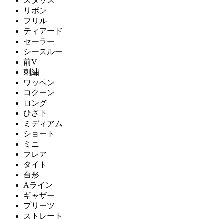
スタッズ
リボン
フリル
ティアード
セーラー
シースルー
前V
刺繍
ワッペン
コクーン
ロング
ひざ下
ミディアム
ショート
ミニ
フレア
タイト
台形
Aライン
ギャザー
プリーツ
ストレート