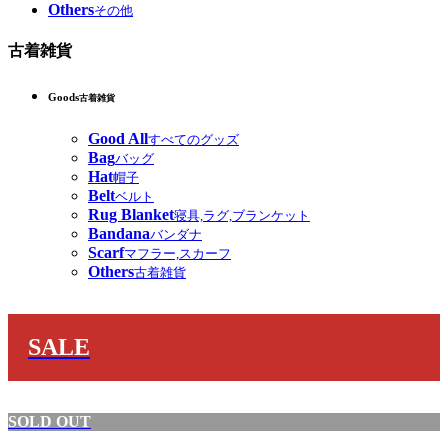
Others
その他
古着雑貨
Goods
古着雑貨
Good All
すべてのグッズ
Bag
バッグ
Hat
帽子
Belt
ベルト
Rug Blanket
寝具,ラグ,ブランケット
Bandana
バンダナ
Scarf
マフラー,スカーフ
Others
古着雑貨
SALE
SOLD OUT