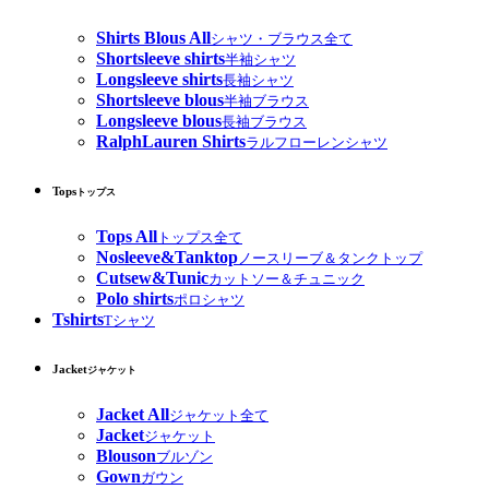
Shirts Blous All
シャツ・ブラウス全て
Shortsleeve shirts
半袖シャツ
Longsleeve shirts
長袖シャツ
Shortsleeve blous
半袖ブラウス
Longsleeve blous
長袖ブラウス
RalphLauren Shirts
ラルフローレンシャツ
Tops
トップス
Tops All
トップス全て
Nosleeve&Tanktop
ノースリーブ＆タンクトップ
Cutsew&Tunic
カットソー＆チュニック
Polo shirts
ポロシャツ
Tshirts
Tシャツ
Jacket
ジャケット
Jacket All
ジャケット全て
Jacket
ジャケット
Blouson
ブルゾン
Gown
ガウン