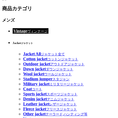
商品カテゴリ
メンズ
Vintage
ヴィンテージ
Jacket
ジャケット
Jacket All
ジャケット全て
Cotton jacket
コットンジャケット
Outdoor jacket
アウトドアジャケット
Down jacket
ダウンジャケット
Wool jacket
ウールジャケット
Stadium jumper
スタジャン
Military jacket
ミリタリージャケット
Coat
コート
Sports jacket
スポーツジャケット
Denim jacket
デニムジャケット
Leather jacket
レザージャケット
Fleece jacket
フリースジャケット
Other jacket
テーラード,ハンティング等