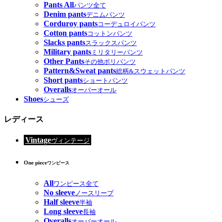
Pants All
パンツ全て
Denim pants
デニムパンツ
Corduroy pants
コーデュロイパンツ
Cotton pants
コットンパンツ
Slacks pants
スラックスパンツ
Military pants
ミリタリーパンツ
Other Pants
その他ポリパンツ
Pattern&Sweat pants
総柄&スウェットパンツ
Short pants
ショートパンツ
Overalls
オーバーオール
Shoes
シューズ
レディース
Vintage
ヴィンテージ
One piece
ワンピース
All
ワンピース全て
No sleeve
ノースリーブ
Half sleeve
半袖
Long sleeve
長袖
Overalls
オーバーオール