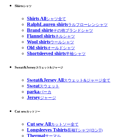
Shirts
シャツ
Shirts All
シャツ全て
RalphLauren shirts
ラルフローレンシャツ
Brand shirte
その他ブランドシャツ
Flannel shirts
ネルシャツ
Wool shirts
ウールシャツ
Old shirts
オールドシャツ
Shortsleeved shirts
半袖シャツ
Sweat&Jersey
スウェット&ジャージ
Sweat&Jersey All
スウェット&ジャージ全て
Sweat
スウェット
parka
パーカ
Jersey
ジャージ
Cut sew
カットソー
Cut sew All
カットソー全て
Longsleeves Tshirts
長袖Tシャツ(ロンT)
Thermal
サーマル