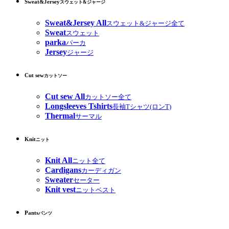
Sweat&Jersey
スウェット&ジャージ
Sweat&Jersey All
スウェット&ジャージ全て
Sweat
スウェット
parka
パーカ
Jersey
ジャージ
Cut sew
カットソー
Cut sew All
カットソー全て
Longsleeves Tshirts
長袖Tシャツ(ロンT)
Thermal
サーマル
Knit
ニット
Knit All
ニット全て
Cardigans
カーディガン
Sweater
セーター
Knit vest
ニットベスト
Pants
パンツ