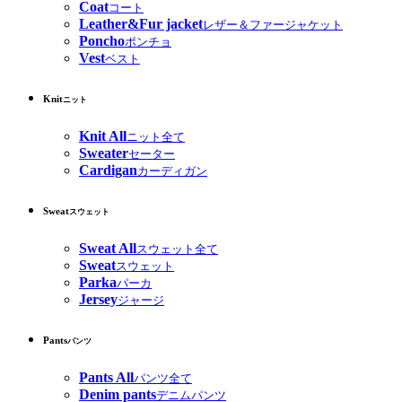
Coat
コート
Leather&Fur jacket
レザー＆ファージャケット
Poncho
ポンチョ
Vest
ベスト
Knit
ニット
Knit All
ニット全て
Sweater
セーター
Cardigan
カーディガン
Sweat
スウェット
Sweat All
スウェット全て
Sweat
スウェット
Parka
パーカ
Jersey
ジャージ
Pants
パンツ
Pants All
パンツ全て
Denim pants
デニムパンツ