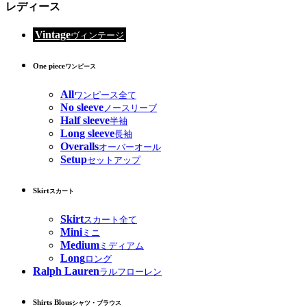
レディース
Vintage
ヴィンテージ
One piece
ワンピース
All
ワンピース全て
No sleeve
ノースリーブ
Half sleeve
半袖
Long sleeve
長袖
Overalls
オーバーオール
Setup
セットアップ
Skirt
スカート
Skirt
スカート全て
Mini
ミニ
Medium
ミディアム
Long
ロング
Ralph Lauren
ラルフローレン
Shirts Blous
シャツ・ブラウス