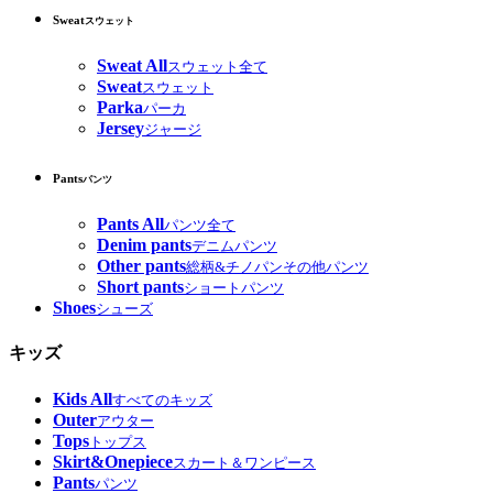
Sweat
スウェット
Sweat All
スウェット全て
Sweat
スウェット
Parka
パーカ
Jersey
ジャージ
Pants
パンツ
Pants All
パンツ全て
Denim pants
デニムパンツ
Other pants
総柄&チノパンその他パンツ
Short pants
ショートパンツ
Shoes
シューズ
キッズ
Kids All
すべてのキッズ
Outer
アウター
Tops
トップス
Skirt&Onepiece
スカート＆ワンピース
Pants
パンツ