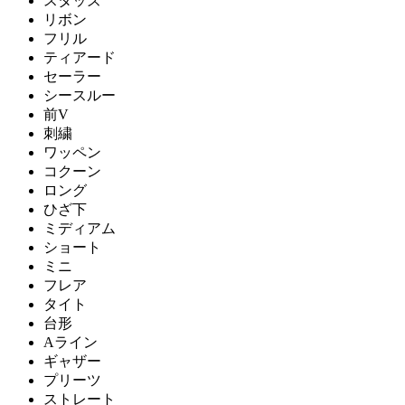
スタッズ
リボン
フリル
ティアード
セーラー
シースルー
前V
刺繍
ワッペン
コクーン
ロング
ひざ下
ミディアム
ショート
ミニ
フレア
タイト
台形
Aライン
ギャザー
プリーツ
ストレート