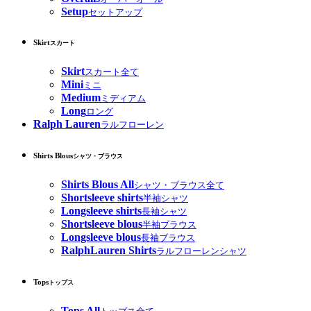
Setup
セットアップ
Skirt
スカート
Skirt
スカート全て
Mini
ミニ
Medium
ミディアム
Long
ロング
Ralph Lauren
ラルフローレン
Shirts Blous
シャツ・ブラウス
Shirts Blous All
シャツ・ブラウス全て
Shortsleeve shirts
半袖シャツ
Longsleeve shirts
長袖シャツ
Shortsleeve blous
半袖ブラウス
Longsleeve blous
長袖ブラウス
RalphLauren Shirts
ラルフローレンシャツ
Tops
トップス
Tops All