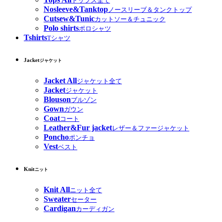
トップス全て
Nosleeve&Tanktop
ノースリーブ＆タンクトップ
Cutsew&Tunic
カットソー＆チュニック
Polo shirts
ポロシャツ
Tshirts
Tシャツ
Jacket
ジャケット
Jacket All
ジャケット全て
Jacket
ジャケット
Blouson
ブルゾン
Gown
ガウン
Coat
コート
Leather&Fur jacket
レザー＆ファージャケット
Poncho
ポンチョ
Vest
ベスト
Knit
ニット
Knit All
ニット全て
Sweater
セーター
Cardigan
カーディガン