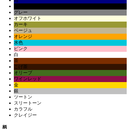
紺
黒
グレー
オフホワイト
カーキ
ベージュ
オレンジ
水色
ピンク
白
茶
こげ茶
オリーブ
ワインレッド
金
銀
ツートン
スリートーン
カラフル
クレイジー
柄