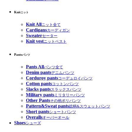
Knit
ニット
Knit All
ニット全て
Cardigans
カーディガン
Sweater
セーター
Knit vest
ニットベスト
Pants
パンツ
Pants All
パンツ全て
Denim pants
デニムパンツ
Corduroy pants
コーデュロイパンツ
Cotton pants
コットンパンツ
Slacks pants
スラックスパンツ
Military pants
ミリタリーパンツ
Other Pants
その他ポリパンツ
Pattern&Sweat pants
総柄&スウェットパンツ
Short pants
ショートパンツ
Overalls
オーバーオール
Shoes
シューズ