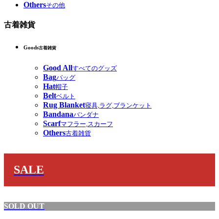
Others
その他
古着雑貨
Goods
古着雑貨
Good All
すべてのグッズ
Bag
バッグ
Hat
帽子
Belt
ベルト
Rug Blanket
寝具,ラグ,ブランケット
Bandana
バンダナ
Scarf
マフラー,スカーフ
Others
古着雑貨
SALE
SOLD OUT