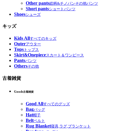
Other pants
総柄&チノパンその他パンツ
Short pants
ショートパンツ
Shoes
シューズ
キッズ
Kids All
すべてのキッズ
Outer
アウター
Tops
トップス
Skirt&Onepiece
スカート＆ワンピース
Pants
パンツ
Others
その他
古着雑貨
Goods
古着雑貨
Good All
すべてのグッズ
Bag
バッグ
Hat
帽子
Belt
ベルト
Rug Blanket
寝具,ラグ,ブランケット