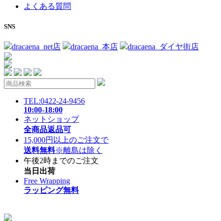
よくある質問
SNS
dracaena_net店
dracaena_本店
dracaena_ダイヤ街店
TEL:0422-24-9456
10:00-18:00
ネットショップ
全商品返品可
15,000円以上のご注文で
送料無料
※離島は除く
午後2時までのご注文
当日出荷
Free Wrapping
ラッピング無料