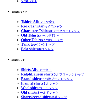
Vest
ベスト
Tshirts
Tシャツ
Tshirts All
Tシャツ全て
Rock Tshirts
ロックTシャツ
Character Tshirts
キャラクターTシャツ
Old Tshirts
オールドTシャツ
Other Tshirts
その他Tシャツ
Tank top
タンクトップ
Polo shirts
ポロシャツ
Shirts
シャツ
Shirts All
シャツ全て
RalphLauren shirts
ラルフローレンシャツ
Brand shirte
その他ブランドシャツ
Flannel shirts
ネルシャツ
Wool shirts
ウールシャツ
Old shirts
オールドシャツ
Shortsleeved shirts
半袖シャツ