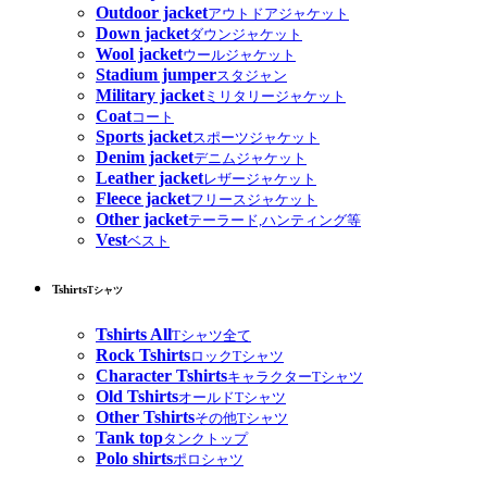
Outdoor jacket
アウトドアジャケット
Down jacket
ダウンジャケット
Wool jacket
ウールジャケット
Stadium jumper
スタジャン
Military jacket
ミリタリージャケット
Coat
コート
Sports jacket
スポーツジャケット
Denim jacket
デニムジャケット
Leather jacket
レザージャケット
Fleece jacket
フリースジャケット
Other jacket
テーラード,ハンティング等
Vest
ベスト
Tshirts
Tシャツ
Tshirts All
Tシャツ全て
Rock Tshirts
ロックTシャツ
Character Tshirts
キャラクターTシャツ
Old Tshirts
オールドTシャツ
Other Tshirts
その他Tシャツ
Tank top
タンクトップ
Polo shirts
ポロシャツ