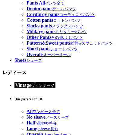
Pants All
パンツ全て
Denim pants
デニムパンツ
Corduroy pants
コーデュロイパンツ
Cotton pants
コットンパンツ
Slacks pants
スラックスパンツ
Military pants
ミリタリーパンツ
Other Pants
その他ポリパンツ
Pattern&Sweat pants
総柄&スウェットパンツ
Short pants
ショートパンツ
Overalls
オーバーオール
Shoes
シューズ
レディース
Vintage
ヴィンテージ
One piece
ワンピース
All
ワンピース全て
No sleeve
ノースリーブ
Half sleeve
半袖
Long sleeve
長袖
Overalls
オーバーオール