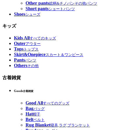
Other pants
総柄&チノパンその他パンツ
Short pants
ショートパンツ
Shoes
シューズ
キッズ
Kids All
すべてのキッズ
Outer
アウター
Tops
トップス
Skirt&Onepiece
スカート＆ワンピース
Pants
パンツ
Others
その他
古着雑貨
Goods
古着雑貨
Good All
すべてのグッズ
Bag
バッグ
Hat
帽子
Belt
ベルト
Rug Blanket
寝具,ラグ,ブランケット