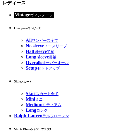
レディース
Vintage
ヴィンテージ
One piece
ワンピース
All
ワンピース全て
No sleeve
ノースリーブ
Half sleeve
半袖
Long sleeve
長袖
Overalls
オーバーオール
Setup
セットアップ
Skirt
スカート
Skirt
スカート全て
Mini
ミニ
Medium
ミディアム
Long
ロング
Ralph Lauren
ラルフローレン
Shirts Blous
シャツ・ブラウス