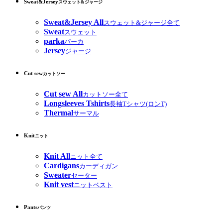
Sweat&Jersey
スウェット&ジャージ
Sweat&Jersey All
スウェット&ジャージ全て
Sweat
スウェット
parka
パーカ
Jersey
ジャージ
Cut sew
カットソー
Cut sew All
カットソー全て
Longsleeves Tshirts
長袖Tシャツ(ロンT)
Thermal
サーマル
Knit
ニット
Knit All
ニット全て
Cardigans
カーディガン
Sweater
セーター
Knit vest
ニットベスト
Pants
パンツ