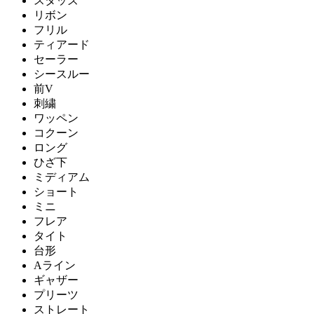
スタッズ
リボン
フリル
ティアード
セーラー
シースルー
前V
刺繍
ワッペン
コクーン
ロング
ひざ下
ミディアム
ショート
ミニ
フレア
タイト
台形
Aライン
ギャザー
プリーツ
ストレート