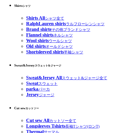
Shirts
シャツ
Shirts All
シャツ全て
RalphLauren shirts
ラルフローレンシャツ
Brand shirte
その他ブランドシャツ
Flannel shirts
ネルシャツ
Wool shirts
ウールシャツ
Old shirts
オールドシャツ
Shortsleeved shirts
半袖シャツ
Sweat&Jersey
スウェット&ジャージ
Sweat&Jersey All
スウェット&ジャージ全て
Sweat
スウェット
parka
パーカ
Jersey
ジャージ
Cut sew
カットソー
Cut sew All
カットソー全て
Longsleeves Tshirts
長袖Tシャツ(ロンT)
Thermal
サーマル