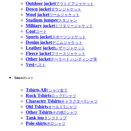
Outdoor jacket
アウトドアジャケット
Down jacket
ダウンジャケット
Wool jacket
ウールジャケット
Stadium jumper
スタジャン
Military jacket
ミリタリージャケット
Coat
コート
Sports jacket
スポーツジャケット
Denim jacket
デニムジャケット
Leather jacket
レザージャケット
Fleece jacket
フリースジャケット
Other jacket
テーラード,ハンティング等
Vest
ベスト
Tshirts
Tシャツ
Tshirts All
Tシャツ全て
Rock Tshirts
ロックTシャツ
Character Tshirts
キャラクターTシャツ
Old Tshirts
オールドTシャツ
Other Tshirts
その他Tシャツ
Tank top
タンクトップ
Polo shirts
ポロシャツ