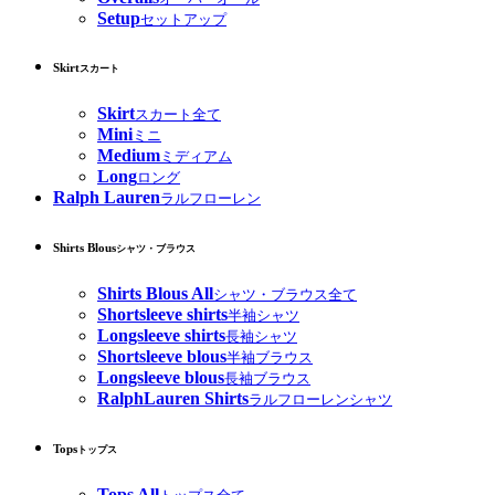
Setup
セットアップ
Skirt
スカート
Skirt
スカート全て
Mini
ミニ
Medium
ミディアム
Long
ロング
Ralph Lauren
ラルフローレン
Shirts Blous
シャツ・ブラウス
Shirts Blous All
シャツ・ブラウス全て
Shortsleeve shirts
半袖シャツ
Longsleeve shirts
長袖シャツ
Shortsleeve blous
半袖ブラウス
Longsleeve blous
長袖ブラウス
RalphLauren Shirts
ラルフローレンシャツ
Tops
トップス
Tops All