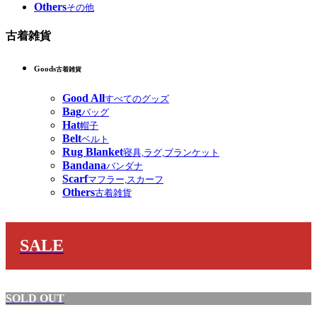
Others
その他
古着雑貨
Goods
古着雑貨
Good All
すべてのグッズ
Bag
バッグ
Hat
帽子
Belt
ベルト
Rug Blanket
寝具,ラグ,ブランケット
Bandana
バンダナ
Scarf
マフラー,スカーフ
Others
古着雑貨
SALE
SOLD OUT