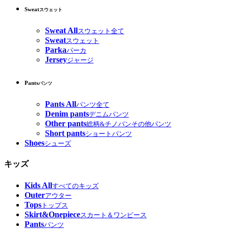
Sweat
スウェット
Sweat All
スウェット全て
Sweat
スウェット
Parka
パーカ
Jersey
ジャージ
Pants
パンツ
Pants All
パンツ全て
Denim pants
デニムパンツ
Other pants
総柄&チノパンその他パンツ
Short pants
ショートパンツ
Shoes
シューズ
キッズ
Kids All
すべてのキッズ
Outer
アウター
Tops
トップス
Skirt&Onepiece
スカート＆ワンピース
Pants
パンツ