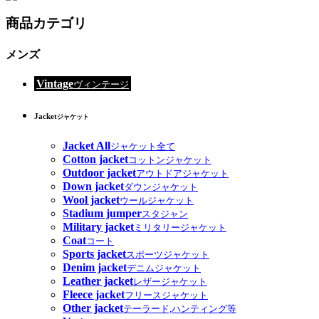
商品カテゴリ
メンズ
Vintage
ヴィンテージ
Jacket
ジャケット
Jacket All
ジャケット全て
Cotton jacket
コットンジャケット
Outdoor jacket
アウトドアジャケット
Down jacket
ダウンジャケット
Wool jacket
ウールジャケット
Stadium jumper
スタジャン
Military jacket
ミリタリージャケット
Coat
コート
Sports jacket
スポーツジャケット
Denim jacket
デニムジャケット
Leather jacket
レザージャケット
Fleece jacket
フリースジャケット
Other jacket
テーラード,ハンティング等