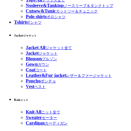
トップス全て
Nosleeve&Tanktop
ノースリーブ＆タンクトップ
Cutsew&Tunic
カットソー＆チュニック
Polo shirts
ポロシャツ
Tshirts
Tシャツ
Jacket
ジャケット
Jacket All
ジャケット全て
Jacket
ジャケット
Blouson
ブルゾン
Gown
ガウン
Coat
コート
Leather&Fur jacket
レザー＆ファージャケット
Poncho
ポンチョ
Vest
ベスト
Knit
ニット
Knit All
ニット全て
Sweater
セーター
Cardigan
カーディガン