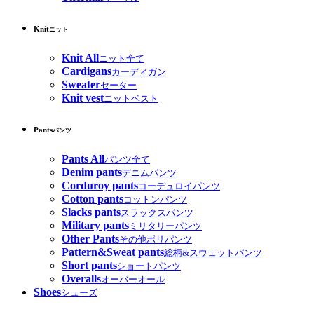
Knit
ニット
Knit All
ニット全て
Cardigans
カーディガン
Sweater
セーター
Knit vest
ニットベスト
Pants
パンツ
Pants All
パンツ全て
Denim pants
デニムパンツ
Corduroy pants
コーデュロイパンツ
Cotton pants
コットンパンツ
Slacks pants
スラックスパンツ
Military pants
ミリタリーパンツ
Other Pants
その他ポリパンツ
Pattern&Sweat pants
総柄&スウェットパンツ
Short pants
ショートパンツ
Overalls
オーバーオール
Shoes
シューズ