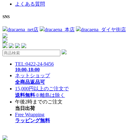
よくある質問
SNS
dracaena_net店
dracaena_本店
dracaena_ダイヤ街店
TEL:0422-24-9456
10:00-18:00
ネットショップ
全商品返品可
15,000円以上のご注文で
送料無料
※離島は除く
午後2時までのご注文
当日出荷
Free Wrapping
ラッピング無料