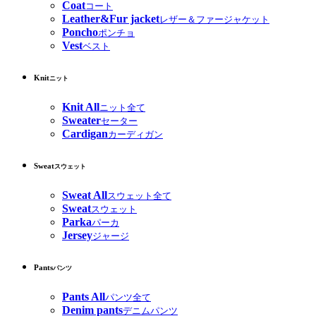
Coat
コート
Leather&Fur jacket
レザー＆ファージャケット
Poncho
ポンチョ
Vest
ベスト
Knit
ニット
Knit All
ニット全て
Sweater
セーター
Cardigan
カーディガン
Sweat
スウェット
Sweat All
スウェット全て
Sweat
スウェット
Parka
パーカ
Jersey
ジャージ
Pants
パンツ
Pants All
パンツ全て
Denim pants
デニムパンツ