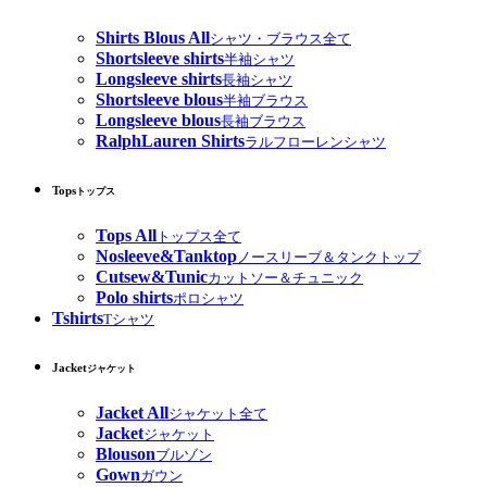
Shirts Blous All
シャツ・ブラウス全て
Shortsleeve shirts
半袖シャツ
Longsleeve shirts
長袖シャツ
Shortsleeve blous
半袖ブラウス
Longsleeve blous
長袖ブラウス
RalphLauren Shirts
ラルフローレンシャツ
Tops
トップス
Tops All
トップス全て
Nosleeve&Tanktop
ノースリーブ＆タンクトップ
Cutsew&Tunic
カットソー＆チュニック
Polo shirts
ポロシャツ
Tshirts
Tシャツ
Jacket
ジャケット
Jacket All
ジャケット全て
Jacket
ジャケット
Blouson
ブルゾン
Gown
ガウン