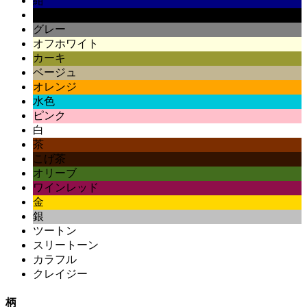
紺
黒
グレー
オフホワイト
カーキ
ベージュ
オレンジ
水色
ピンク
白
茶
こげ茶
オリーブ
ワインレッド
金
銀
ツートン
スリートーン
カラフル
クレイジー
柄