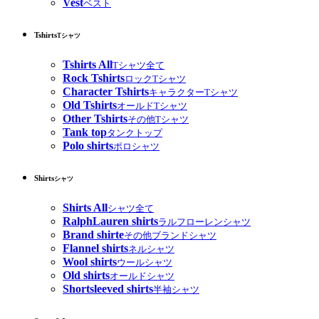
Vest
ベスト
Tshirts
Tシャツ
Tshirts All
Tシャツ全て
Rock Tshirts
ロックTシャツ
Character Tshirts
キャラクターTシャツ
Old Tshirts
オールドTシャツ
Other Tshirts
その他Tシャツ
Tank top
タンクトップ
Polo shirts
ポロシャツ
Shirts
シャツ
Shirts All
シャツ全て
RalphLauren shirts
ラルフローレンシャツ
Brand shirte
その他ブランドシャツ
Flannel shirts
ネルシャツ
Wool shirts
ウールシャツ
Old shirts
オールドシャツ
Shortsleeved shirts
半袖シャツ