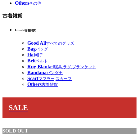
Others
その他
古着雑貨
Goods
古着雑貨
Good All
すべてのグッズ
Bag
バッグ
Hat
帽子
Belt
ベルト
Rug Blanket
寝具,ラグ,ブランケット
Bandana
バンダナ
Scarf
マフラー,スカーフ
Others
古着雑貨
SALE
SOLD OUT