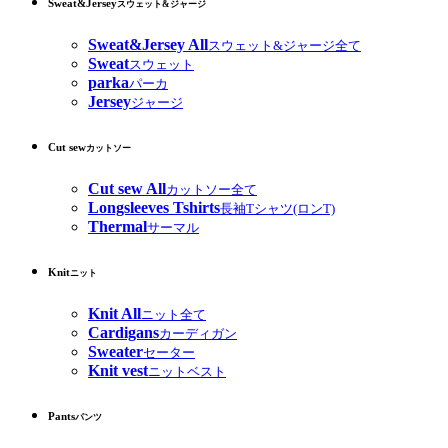
Sweat&Jersey
スウェット&ジャージ
Sweat&Jersey All
スウェット&ジャージ全て
Sweat
スウェット
parka
パーカ
Jersey
ジャージ
Cut sew
カットソー
Cut sew All
カットソー全て
Longsleeves Tshirts
長袖Tシャツ(ロンT)
Thermal
サーマル
Knit
ニット
Knit All
ニット全て
Cardigans
カーディガン
Sweater
セーター
Knit vest
ニットベスト
Pants
パンツ