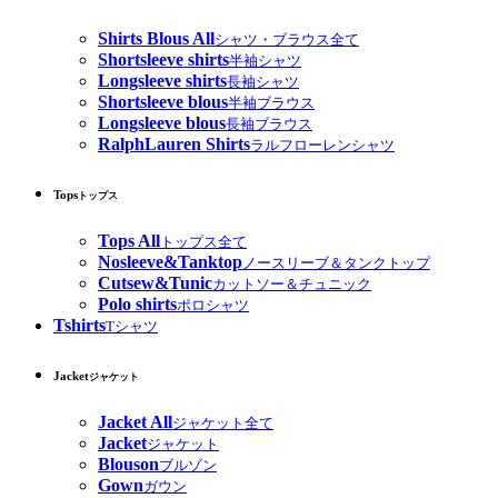
Shirts Blous All
シャツ・ブラウス全て
Shortsleeve shirts
半袖シャツ
Longsleeve shirts
長袖シャツ
Shortsleeve blous
半袖ブラウス
Longsleeve blous
長袖ブラウス
RalphLauren Shirts
ラルフローレンシャツ
Tops
トップス
Tops All
トップス全て
Nosleeve&Tanktop
ノースリーブ＆タンクトップ
Cutsew&Tunic
カットソー＆チュニック
Polo shirts
ポロシャツ
Tshirts
Tシャツ
Jacket
ジャケット
Jacket All
ジャケット全て
Jacket
ジャケット
Blouson
ブルゾン
Gown
ガウン