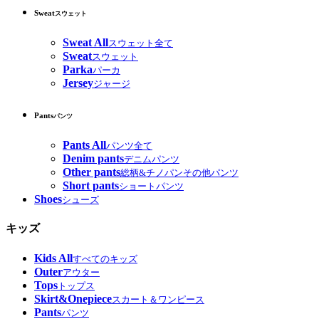
Sweat
スウェット
Sweat All
スウェット全て
Sweat
スウェット
Parka
パーカ
Jersey
ジャージ
Pants
パンツ
Pants All
パンツ全て
Denim pants
デニムパンツ
Other pants
総柄&チノパンその他パンツ
Short pants
ショートパンツ
Shoes
シューズ
キッズ
Kids All
すべてのキッズ
Outer
アウター
Tops
トップス
Skirt&Onepiece
スカート＆ワンピース
Pants
パンツ