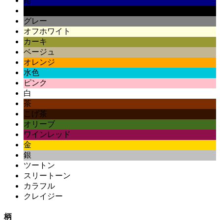
紺
黒
グレー
オフホワイト
カーキ
ベージュ
オレンジ
水色
ピンク
白
茶
こげ茶
オリーブ
ワインレッド
金
銀
ツートン
スリートーン
カラフル
クレイジー
柄