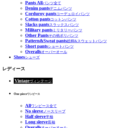
Pants All
パンツ全て
Denim pants
デニムパンツ
Corduroy pants
コーデュロイパンツ
Cotton pants
コットンパンツ
Slacks pants
スラックスパンツ
Military pants
ミリタリーパンツ
Other Pants
その他ポリパンツ
Pattern&Sweat pants
総柄&スウェットパンツ
Short pants
ショートパンツ
Overalls
オーバーオール
Shoes
シューズ
レディース
Vintage
ヴィンテージ
One piece
ワンピース
All
ワンピース全て
No sleeve
ノースリーブ
Half sleeve
半袖
Long sleeve
長袖
Overalls
オーバーオール