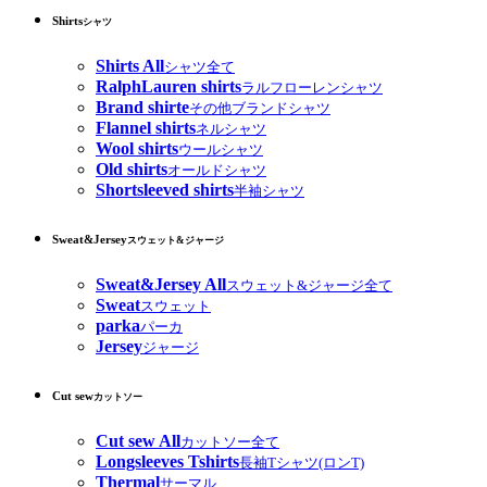
Shirts
シャツ
Shirts All
シャツ全て
RalphLauren shirts
ラルフローレンシャツ
Brand shirte
その他ブランドシャツ
Flannel shirts
ネルシャツ
Wool shirts
ウールシャツ
Old shirts
オールドシャツ
Shortsleeved shirts
半袖シャツ
Sweat&Jersey
スウェット&ジャージ
Sweat&Jersey All
スウェット&ジャージ全て
Sweat
スウェット
parka
パーカ
Jersey
ジャージ
Cut sew
カットソー
Cut sew All
カットソー全て
Longsleeves Tshirts
長袖Tシャツ(ロンT)
Thermal
サーマル