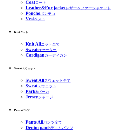
Coat
コート
Leather&Fur jacket
レザー＆ファージャケット
Poncho
ポンチョ
Vest
ベスト
Knit
ニット
Knit All
ニット全て
Sweater
セーター
Cardigan
カーディガン
Sweat
スウェット
Sweat All
スウェット全て
Sweat
スウェット
Parka
パーカ
Jersey
ジャージ
Pants
パンツ
Pants All
パンツ全て
Denim pants
デニムパンツ