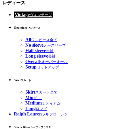
レディース
Vintage
ヴィンテージ
One piece
ワンピース
All
ワンピース全て
No sleeve
ノースリーブ
Half sleeve
半袖
Long sleeve
長袖
Overalls
オーバーオール
Setup
セットアップ
Skirt
スカート
Skirt
スカート全て
Mini
ミニ
Medium
ミディアム
Long
ロング
Ralph Lauren
ラルフローレン
Shirts Blous
シャツ・ブラウス