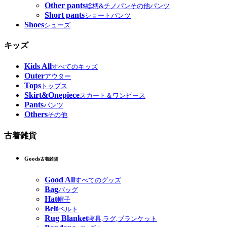
Other pants
総柄&チノパンその他パンツ
Short pants
ショートパンツ
Shoes
シューズ
キッズ
Kids All
すべてのキッズ
Outer
アウター
Tops
トップス
Skirt&Onepiece
スカート＆ワンピース
Pants
パンツ
Others
その他
古着雑貨
Goods
古着雑貨
Good All
すべてのグッズ
Bag
バッグ
Hat
帽子
Belt
ベルト
Rug Blanket
寝具,ラグ,ブランケット