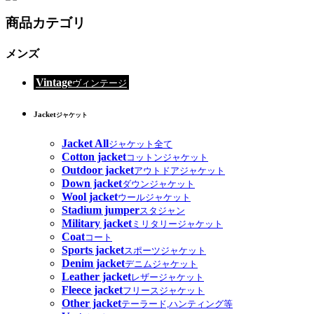
商品カテゴリ
メンズ
Vintage
ヴィンテージ
Jacket
ジャケット
Jacket All
ジャケット全て
Cotton jacket
コットンジャケット
Outdoor jacket
アウトドアジャケット
Down jacket
ダウンジャケット
Wool jacket
ウールジャケット
Stadium jumper
スタジャン
Military jacket
ミリタリージャケット
Coat
コート
Sports jacket
スポーツジャケット
Denim jacket
デニムジャケット
Leather jacket
レザージャケット
Fleece jacket
フリースジャケット
Other jacket
テーラード,ハンティング等