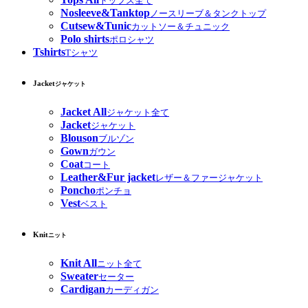
トップス全て
Nosleeve&Tanktop
ノースリーブ＆タンクトップ
Cutsew&Tunic
カットソー＆チュニック
Polo shirts
ポロシャツ
Tshirts
Tシャツ
Jacket
ジャケット
Jacket All
ジャケット全て
Jacket
ジャケット
Blouson
ブルゾン
Gown
ガウン
Coat
コート
Leather&Fur jacket
レザー＆ファージャケット
Poncho
ポンチョ
Vest
ベスト
Knit
ニット
Knit All
ニット全て
Sweater
セーター
Cardigan
カーディガン