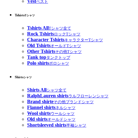
Vest
ベスト
Tshirts
Tシャツ
Tshirts All
Tシャツ全て
Rock Tshirts
ロックTシャツ
Character Tshirts
キャラクターTシャツ
Old Tshirts
オールドTシャツ
Other Tshirts
その他Tシャツ
Tank top
タンクトップ
Polo shirts
ポロシャツ
Shirts
シャツ
Shirts All
シャツ全て
RalphLauren shirts
ラルフローレンシャツ
Brand shirte
その他ブランドシャツ
Flannel shirts
ネルシャツ
Wool shirts
ウールシャツ
Old shirts
オールドシャツ
Shortsleeved shirts
半袖シャツ