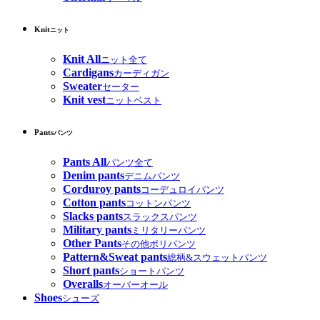
Knit
ニット
Knit All
ニット全て
Cardigans
カーディガン
Sweater
セーター
Knit vest
ニットベスト
Pants
パンツ
Pants All
パンツ全て
Denim pants
デニムパンツ
Corduroy pants
コーデュロイパンツ
Cotton pants
コットンパンツ
Slacks pants
スラックスパンツ
Military pants
ミリタリーパンツ
Other Pants
その他ポリパンツ
Pattern&Sweat pants
総柄&スウェットパンツ
Short pants
ショートパンツ
Overalls
オーバーオール
Shoes
シューズ