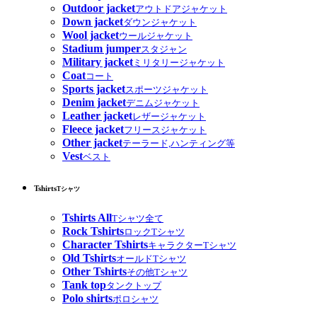
Outdoor jacket
アウトドアジャケット
Down jacket
ダウンジャケット
Wool jacket
ウールジャケット
Stadium jumper
スタジャン
Military jacket
ミリタリージャケット
Coat
コート
Sports jacket
スポーツジャケット
Denim jacket
デニムジャケット
Leather jacket
レザージャケット
Fleece jacket
フリースジャケット
Other jacket
テーラード,ハンティング等
Vest
ベスト
Tshirts
Tシャツ
Tshirts All
Tシャツ全て
Rock Tshirts
ロックTシャツ
Character Tshirts
キャラクターTシャツ
Old Tshirts
オールドTシャツ
Other Tshirts
その他Tシャツ
Tank top
タンクトップ
Polo shirts
ポロシャツ