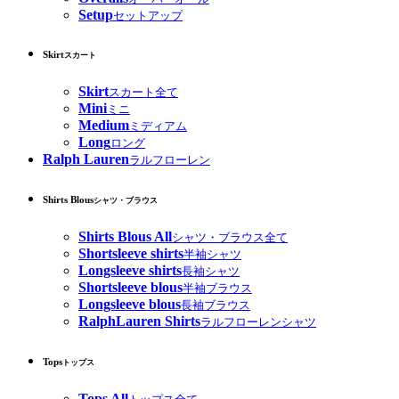
Setup
セットアップ
Skirt
スカート
Skirt
スカート全て
Mini
ミニ
Medium
ミディアム
Long
ロング
Ralph Lauren
ラルフローレン
Shirts Blous
シャツ・ブラウス
Shirts Blous All
シャツ・ブラウス全て
Shortsleeve shirts
半袖シャツ
Longsleeve shirts
長袖シャツ
Shortsleeve blous
半袖ブラウス
Longsleeve blous
長袖ブラウス
RalphLauren Shirts
ラルフローレンシャツ
Tops
トップス
Tops All