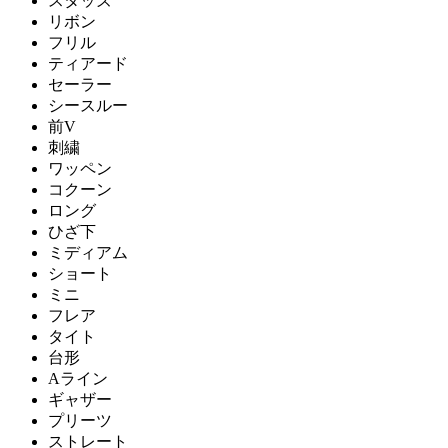
スタッズ
リボン
フリル
ティアード
セーラー
シースルー
前V
刺繍
ワッペン
コクーン
ロング
ひざ下
ミディアム
ショート
ミニ
フレア
タイト
台形
Aライン
ギャザー
プリーツ
ストレート