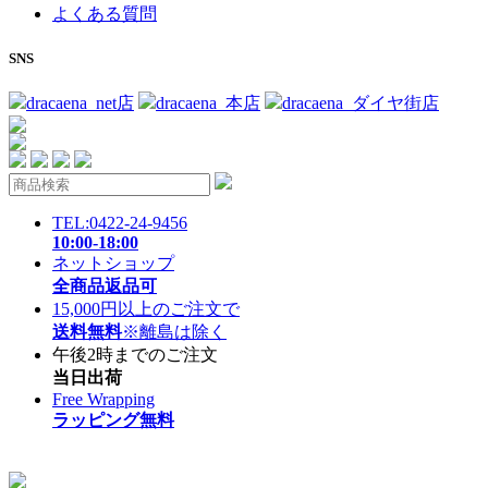
よくある質問
SNS
dracaena_net店
dracaena_本店
dracaena_ダイヤ街店
TEL:0422-24-9456
10:00-18:00
ネットショップ
全商品返品可
15,000円以上のご注文で
送料無料
※離島は除く
午後2時までのご注文
当日出荷
Free Wrapping
ラッピング無料