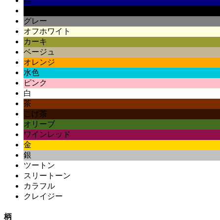
紺
黒
グレー
オフホワイト
カーキ
ベージュ
オレンジ
水色
ピンク
白
茶
こげ茶
オリーブ
ワインレッド
金
銀
ツートン
スリートーン
カラフル
クレイジー
柄