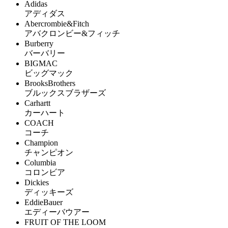
Adidas
アディダス
Abercrombie&Fitch
アバクロンビー&フィッチ
Burberry
バーバリー
BIGMAC
ビッグマック
BrooksBrothers
ブルックスブラザーズ
Carhartt
カーハート
COACH
コーチ
Champion
チャンピオン
Columbia
コロンビア
Dickies
ディッキーズ
EddieBauer
エディーバウアー
FRUIT OF THE LOOM